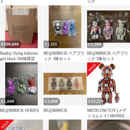
ト
ック
690,000
1,111
1,300
¥
¥
¥
Banksy flying balloons
BE@RBRICK ベアブリ
BE@RBRICK ベアブリ
girl black 200体限定
ック 3体セット
ック 3体セット
1,600
2,800
13,274
¥
¥
¥
BE@RBRICK SERIES
BE@RBRICK
MEDICOM TOY (メデ
ィコムトイ) MONKEY
SIGN 100% & 400%
Banksy モンキーサイン