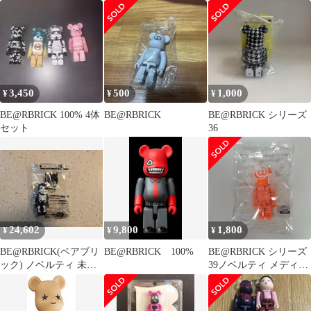
3,450
500
1,000
¥
¥
¥
BE@RBRICK 100% 4体
BE@RBRICK
BE@RBRICK シリーズ
セット
36
24,602
9,800
1,800
¥
¥
¥
BE@RBRICK(ベアブリ
BE@RBRICK 100%
BE@RBRICK シリーズ
ック) ノベルティ 未開
39ノベルティ メディコ
封 新品
ムトイプラス限定