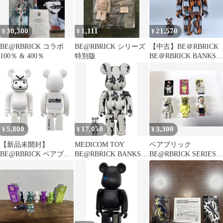
30,300
1,111
21,570
¥
¥
¥
BE@RBRICK コラボ
BE@RBRICK シリーズ
【中古】BE＠RBRICK
100％ & 400％
特別版
BE＠RBRICK BANKSY
MONKEY SIGN 400%
メディコム・トイ バ
ンクシー ベアブリッ
ク[17][240017750086]
5,800
17,050
3,300
¥
¥
¥
【新品未開封】
MEDICOM TOY
ベアブリック
BE@RBRICK ベアブリ
BE@RBRICK BANKSY
BE@RBRICK SERIES
ック ニコニコ動画
FLYING BALLOONS
33 3体セット付属カー
GIRL 100%&400% メデ
ド付
ィコムトイ バンクシー
フライングバルーンガ
ールベアブリック 心斎
橋店