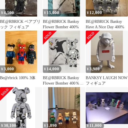
4,500
15,000
12,000
¥
¥
¥
BE@RBRICK ベアブリ
BE@RBRICK Banksy
BE@RBRICK Banksy
ック フィギュア
Flower Bomber 400%
Have A Nice Day 400%
3,000
14,000
3,980
¥
¥
¥
Be@rbrick 100% 3体
BE@RBRICK Banksy
BANKSY LAUGH NOW
Flower Bomber 400％の
フィギュア
み
30,100
1,890
11,000
¥
¥
¥