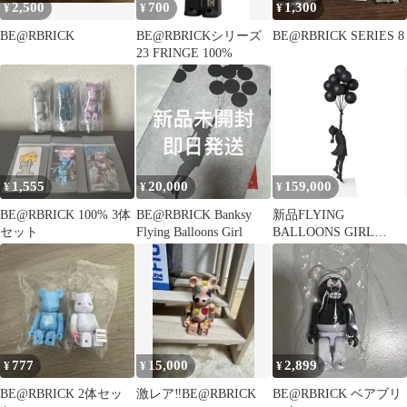
2,500
700
1,300
¥
¥
¥
BE@RBRICK
BE@RBRICKシリーズ
BE@RBRICK SERIES 8
23 FRINGE 100%
1,555
20,000
159,000
¥
¥
¥
BE@RBRICK 100% 3体
BE@RBRICK Banksy
新品FLYING
セット
Flying Balloons Girl
BALLOONS GIRL
BLACK GESSO VER
777
15,000
2,899
¥
¥
¥
BE@RBRICK 2体セッ
激レア‼️BE@RBRICK
BE@RBRICK ベアブリ