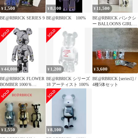
1,500
8,100
11,500
¥
¥
¥
BE@RBRICK SERIES 9
BE@RBRICK 100%
BE@RBRICK バンクシ
ー BALLOONS GIRL
400％のみ
44,000
1,200
3,600
¥
¥
¥
BE@RBRICK FLOWER
BE@RBRICK シリーズ
BE@RBRICK [series1] /
BOMBER 1000％
18 アーティスト 100%
4種5体セット
Banksy
1,550
8,100
¥
¥