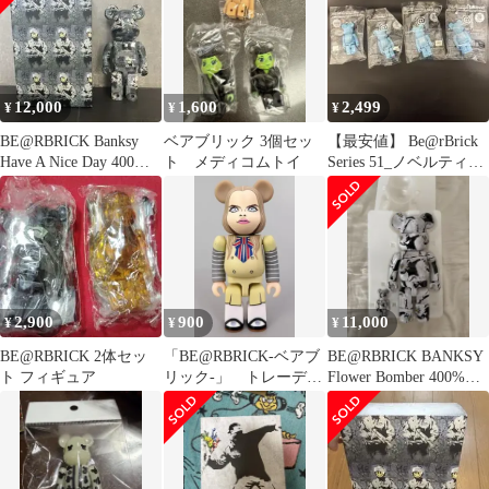
バンクシー ベアブリッ
ク
12,000
1,600
2,499
¥
¥
¥
BE@RBRICK Banksy
ベアブリック 3個セッ
【最安値】 Be@rBrick
Have A Nice Day 400%
ト メディコムトイ
Series 51_ノベルティ3
箱付
種
2,900
900
11,000
¥
¥
¥
BE@RBRICK 2体セッ
「BE@RBRICK-ベアブ
BE@RBRICK BANKSY
ト フィギュア
リック-」 トレーディ
Flower Bomber 400%
ングフィギュア
100%