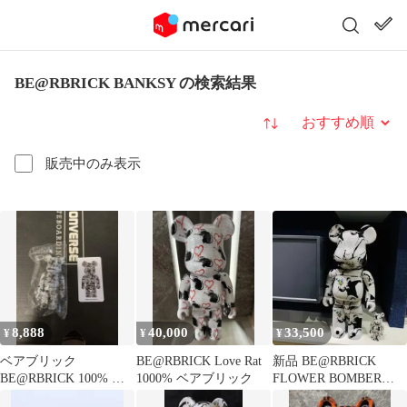
BE@RBRICK BANKSY の検索結果
並び替え
販売中のみ表示
8,888
40,000
33,500
¥
¥
¥
ベアブリック
BE@RBRICK Love Rat
新品 BE@RBRICK
BE@RBRICK 100% バ
1000% ベアブリック
FLOWER BOMBER
ンクシー Banksy
100％ & 400％