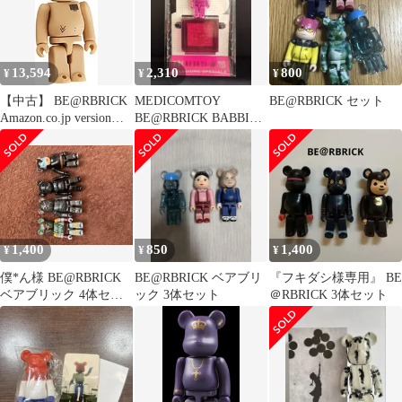
13,594
2,310
800
¥
¥
¥
【中古】 BE@RBRICK
MEDICOMTOY
BE@RBRICK セット
Amazon.co.jp version
BE@RBRICK BABBI
(ABS&PVC塗装済みア
2010/BE@RBRICK
クションフィギュア)
100%
1,400
850
1,400
¥
¥
¥
僕*ん様 BE@RBRICK
BE@RBRICK ベアブリ
『フキダシ様専用』 BE
ベアブリック 4体セッ
ック 3体セット
＠RBRICK 3体セット
ト