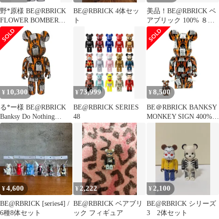
野*原様 BE@RBRICK
BE@RBRICK 4体セッ
美品！BE@RBRICK ベ
FLOWER BOMBER
ト
アブリック 100% ８体
1000％ Banks
セット
10,300
73,999
8,500
¥
¥
¥
る*ー様 BE@RBRICK
BE@RBRICK SERIES
BE＠RBRICK BANKSY
Banksy Do Nothing
48
MONKEY SIGN 400%
400%ベアブ
ベアブリック
4,600
2,222
2,100
¥
¥
¥
BE@RBRICK [series4] /
BE@RBRICK ベアブリ
BE@RBRICK シリーズ
6種8体セット
ック フィギュア
3 2体セット