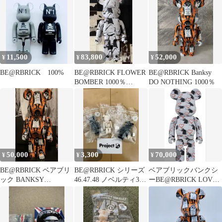
11,500
83,800
52,000
¥
¥
¥
BE@RBRICK 100%
BE@RBRICK FLOWER
BE@RBRICK Banksy
BOMBER 1000％
DO NOTHING 1000％
Banksy
50,000
3,300
70,000
¥
¥
¥
BE@RBRICK ベアブリ
BE@RBRICK シリーズ
ベアブリックバンクシ
ック BANKSY
46.47.48 ノベルティ3体
ーBE@RBRICK LOVE
MONKEY SIGN 1000
セット
RAT