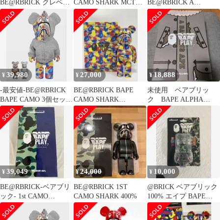
BE@RBRICK クレベリ
CAMO SHARK MCT
BE@RBRICK A
ン 2セット
30th ANNIV
BATHING 100%
39,980
27,000
18,888
¥
¥
¥
-最安値-BE@RBRICK
BE@RBRICK BAPE
未使用 ベアブリッ
BAPE CAMO 3個セット
CAMO SHARK
ク BAPE ALPHA
ベアブリック
MCT30th 400％のみ
CAMO SHARK 400%
のみ
39,049
24,000
10,000
¥
¥
¥
BE@RBRICK-ベアブリ
BE@RBRICK 1ST
@BRICK ベアブリック
ック- 1st CAMO
CAMO SHARK 400%
100% エイプ BAPE
SHARK
CAMO SHARK
BE@RBRICK(NAVY)