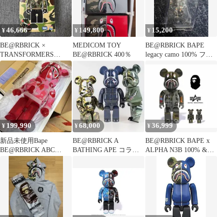
46,666
149,800
15,200
¥
¥
¥
BE@RBRICK ×
MEDICOM TOY
BE@RBRICK BAPE
TRANSFORMERS
BE@RBRICK 400％
legacy camo 100% フィ
OPTIMUS 400％
ギュア
199,990
68,000
36,999
¥
¥
¥
新品未使用Bape
BE@RBRICK A
BE@RBRICK BAPE x
BE@RBRICK ABC
BATHING APE コラボ 3
ALPHA N3B 100% &
CAMO SHARK 1000％
体セット
400%