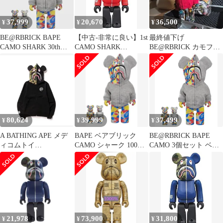
ャーク フィギュア
コムトイ ベアブリック
【208-260613-na-04-
ベイプ レガシー カモ
37,999
20,670
36,500
¥
¥
¥
tagh】
シャーク 大名店
BE@RBRICK BAPE
【中古-非常に良い】1st
最終値下げ
CAMO SHARK 30th
CAMO SHARK
BE@RBRICK カモフラ
100％ 400%
BE@RBRICK 100％
ージュ シャーク ベイ
RED
プ ※400%
80,624
39,999
37,499
¥
¥
¥
A BATHING APE メデ
BAPE ベアブリック
BE@RBRICK BAPE
ィコムトイ
CAMO シャーク 100%
CAMO 3個セット ベア
BE@RBRICK(ベアブリ
& 400％ 3体セット
ブリック
ック) フーデッドジッ
プアップ XXL
21,978
73,900
31,800
¥
¥
¥