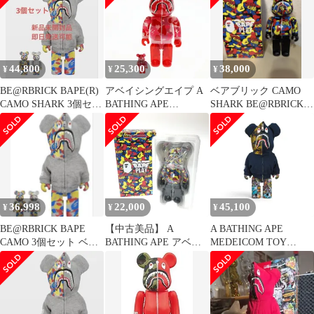
400%
44,800
25,300
38,000
¥
¥
¥
BE@RBRICK BAPE(R)
アベイシングエイプ A
ベアブリック CAMO
CAMO SHARK 3個セッ
BATHING APE
SHARK BE@RBRICK
ト
×MEDICOM TOY メデ
400％ ape
ィコムトイ
BE@RBRICK CLEAR
ABC CAMO SHARK
100％ 400％ ベアブリッ
ク クリア カモ シャー
ク フィギュア ピンク
36,998
22,000
45,100
¥
¥
¥
☆AA★▲■ 250517
BE@RBRICK BAPE
【中古美品】 A
A BATHING APE
CAMO 3個セット ベア
BATHING APE アベイ
MEDEICOM TOY
ブリック
シングエイプ
BE@BTICK BAPE
BE@RBRICK 超合金
LEGACY CAMO
MEDICOM TOY CAMO
SHARK
SHARK ベアブリック
100%&400%SET アベ
メディコム トイ カモシ
イシングエイプ メディ