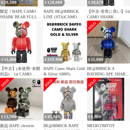
29,580
120,000
20,670
¥
¥
¥
限定！BAPE CAMO
BAPE BE@RBRICK
【中古-非常に良い】1st
SHARK BEAR FULL
LINE (STA)CAMO
CAMO SHARK
ZIP HOODIE
SHARK1000％
BE@RBRICK 100％
NAVY
31,800
259,900
11,000
¥
¥
¥
【中古】(未使用･未開
BAPE Camo Shark Gold
BE@RBRICK A
封品) 1st CAMO
& Silver 1000%
BATHING APE SHARK
SHARK BE@RBRICK
400%
100％ RED qdkdu57
13,500
43,800
6,900
¥
¥
¥
新品 BAPE cleverin
BE@RBRICK BAPE
MEDICOMTOY