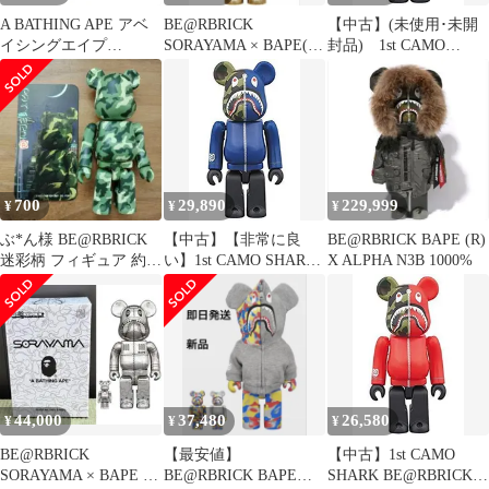
A BATHING APE アベ
BE@RBRICK
【中古】(未使用･未開
イシングエイプ
SORAYAMA × BAPE(R)
封品) 1st CAMO
1D23182905 1st CAMO
CAMO SHARK
SHARK BE@RBRICK
SHARK BE@RBRICK
100％ NAVY qdkdu57
400％ カモシャーク ベ
アブリック メディコム
トイ カーキ系 ネイビー
系 ブラック系【中古】
700
29,890
229,999
¥
¥
¥
ぶ*ん様 BE@RBRICK
【中古】【非常に良
BE@RBRICK BAPE (R)
迷彩柄 フィギュア 約
い】1st CAMO SHARK
X ALPHA N3B 1000%
7cm カード付き
BE@RBRICK 100％
NAVY dwos6rj
44,000
37,480
26,580
¥
¥
¥
BE@RBRICK
【最安値】
【中古】1st CAMO
SORAYAMA × BAPE ベ
BE@RBRICK BAPE
SHARK BE@RBRICK