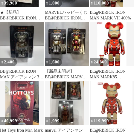
39,900
1,000
110,000
¥
¥
¥
★【新品】
MARVELハッピーくじ
BE@RBRICK IRON
BE@RBRICK IRON
BE@RBRICK IRON
MAN MARK VII 400%
MAN MARK85
MAN Mark 6
100％&400％
2,400
1,600
24,800
¥
¥
¥
BE@RBRICK IRON
【新品未開封】
BE@RBRICK IRON
MAN アイアンマン 3種
BE@RBRICK MARVEL
MAN MARK85
セット
アイアンマン 1&6
CHROME Ver.
40,999
1,999
119,999
¥
¥
¥
Hot Toys Iron Man Mark
marvel アイアンマン
BE@RBRICK IRON