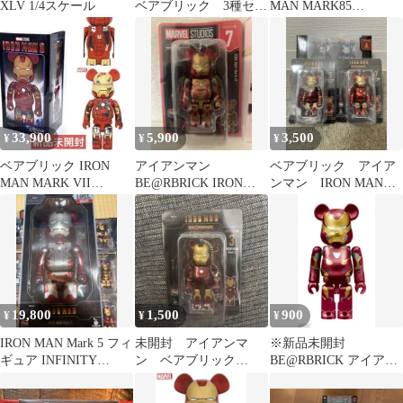
XLV 1/4スケール
ベアブリック 3種セッ
MAN MARK85
ト
CHROME 1000%
33,900
5,900
3,500
¥
¥
¥
ベアブリック IRON
アイアンマン
ベアブリック アイア
MAN MARK VII
BE@RBRICK IRON
ンマン IRON MAN
DAMAGE アイアンマ
MAN Mark 42 キーホル
ハッピーくじA賞 激
ン
ダー
レア マーベル
19,800
1,500
900
¥
¥
¥
IRON MAN Mark 5 フィ
未開封 アイアンマ
※新品未開封
ギュア INFINITY
ン ベアブリック
BE@RBRICK アイアン
SAGA
IRONMAN Mark3
マン Mark 50 ベアブリ
BE@RBRICK
ック賞