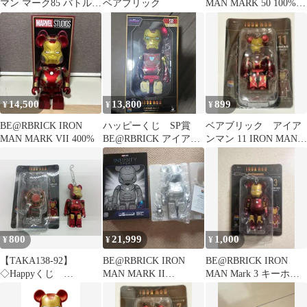
マン マーク85 バトルダ
ベアブリック
MAN MARK 50 100% &
メージ
400%
14,500
13,800
899
¥
¥
¥
BE@RBRICK IRON
ハッピーくじ SP賞
ベアブリック アイア
MAN MARK VII 400%
BE@RBRICK アイアン
ンマン 11 IRON MAN
マン 未開封
Mark45 ハッピーくじ
800
21,999
1,000
¥
¥
¥
【TAKA138-92】
BE@RBRICK IRON
BE@RBRICK IRON
◇Happyくじ
MAN MARK II
MAN Mark 3 キーホル
BE@RBRICK MARVEL
100%&400%
ダー
Infinity SAGA『IRON