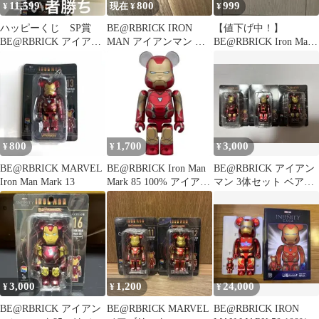
11,599
800
999
¥
現在 ¥
¥
ハッピーくじ SP賞
BE@RBRICK IRON
【値下げ中！】
BE@RBRICK アイアン
MAN アイアンマン ペ
BE@RBRICK Iron Man
マン 未開封。
アボックス賞 D
Mark II キーチェーン
800
1,700
3,000
¥
¥
¥
BE@RBRICK MARVEL
BE@RBRICK Iron Man
BE@RBRICK アイアン
Iron Man Mark 13
Mark 85 100% アイアン
マン 3体セット ベアブ
マン
リック アベンジャーズ
3,000
1,200
24,000
¥
¥
¥
BE@RBRICK アイアン
BE@RBRICK MARVEL
BE@RBRICK IRON