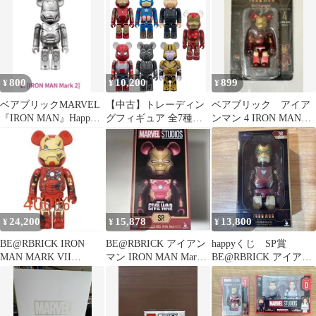
ク賞 BE@RBRICK
IRON MAN Mark 4（ア
イアンマン マーク4）
800
10,200
899
¥
¥
¥
ベアブリックMARVEL
【中古】トレーディン
ベアブリック アイア
『IRON MAN』Happy
グフィギュア 全7種セ
ンマン 4 IRON MAN
くじBE@RBRICK
ット 「BE＠RBRICK-ベ
Mark4 ハッピーくじ
アブリック- CHASE
MARVEL INFINITY
SAGA」
24,200
15,878
13,800
¥
¥
¥
BE@RBRICK IRON
BE@RBRICK アイアン
happyくじ SP賞
MAN MARK VII
マン IRON MAN Mark
BE@RBRICK アイアン
DAMAGE 400％
46 4
マン