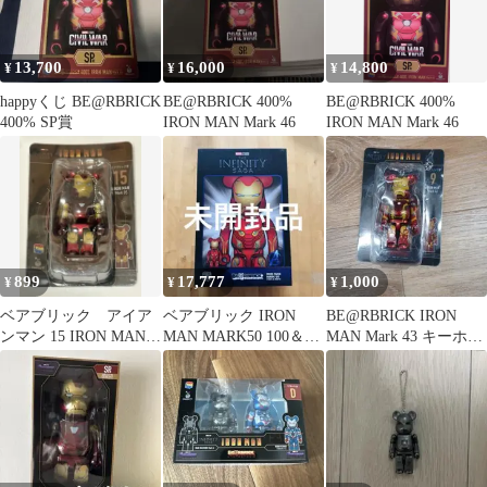
13,700
16,000
14,800
¥
¥
¥
happyくじ BE@RBRICK
BE@RBRICK 400%
BE@RBRICK 400%
400% SP賞
IRON MAN Mark 46
IRON MAN Mark 46
899
17,777
1,000
¥
¥
¥
ベアブリック アイア
ベアブリック IRON
BE@RBRICK IRON
ンマン 15 IRON MAN
MAN MARK50 100＆
MAN Mark 43 キーホル
Mark85 ハッピーくじ
400% 【未開封】
ダー