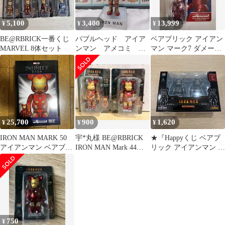
5,100
3,400
13,999
¥
¥
¥
BE@RBRICK一番くじ
バブルヘッド アイア
ベアブリック アイアン
MARVEL 8体セット
ンマン アメコミ
マン マーク7 ダメージ
Funko フィギュア
avengers アベンジャー
ズ
25,700
900
1,620
¥
¥
¥
IRON MAN MARK 50
宇*丸様 BE@RBRICK
★『Happyくじ ベアブ
アイアンマン ベアブリ
IRON MAN Mark 44
リック アイアンマン C
ック 100 400%
Mark 6
賞』
750
¥