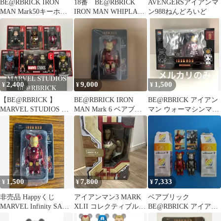
BE@RBRICK IRON
18番 BE@RBRICK
AVENGERSアイアンマ
MAN Mark50キーホル
IRON MAN WHIPLASH
ン988ねんどろいど
ダー
Mark2
2,400
9,000
1,500
¥
¥
¥
【BE@RBRICK 】
BE@RBRICK IRON
BE@RBRICK アイアン
MARVEL STUDIOS フ
MAN Mark 6 ベアブリ
マン ウォーマシンマー
ィギュアセット
ック
ク2 & アイアンレギオ
ン
1,500
7,800
7,333
¥
¥
¥
非売品 Happyくじ
アイアンマン3 MARK
ベアブリック
MARVEL Infinity SAGA
XLII コレクティブルバ
BE@RBRICK アイアン
'IRON MANベアブリッ
スト
マン 2 IRON MAN 2