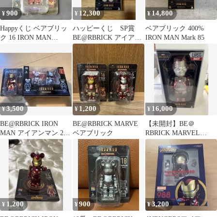
900
12,300
14,800
¥
¥
¥
Happyくじ ベアブリッ
ハッピーくじ SP賞
ベアブリック 400%
ク 16 IRON MAN
BE@RBRICK アイアン
IRON MAN Mark 85
Mark85バトルダメージ
マン 未開封
3,500
1,200
16,000
¥
¥
¥
BE@RBRICK IRON
BE@RBRICK MARVE
【未開封】BE＠
MAN アイアンマン 2種
ベアブリック
RBRICK MARVEL
セット
IRON MAN Mark 5
1,200
900
3,200
¥
¥
¥