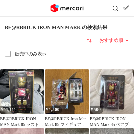
BE@RBRICK IRON MAN MARK の検索結果
並び替え
販売中のみ表示
11,111
1,500
500
¥
¥
¥
BE@RBRICK IRON
BE@RBRICK Iron Man
BE@RBRICK IRON
MAN Mark 85 ラストワ
Mark 85 フィギュア
MAN Mark 85 ベアブリ
ン
アイアンマン
ック賞