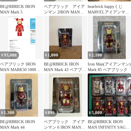
BE@RBRICK IRON
ベアブリック アイア
bearbrick happyくじ
MAN Mark 5
ンマン 2IRON MAN
MARVELアイアンマン
Mark2 ハッピーくじ
mark2
95,000
1,000
2,100
¥
¥
¥
ベアブリック IRON
BE@RBRICK IRON
Iron Man(アイアンマン)
MAN MARK50 1000%
MAN Mark 43 ベアブリ
Mark 85 ベアブリック
400% 100%
ック
1,300
899
5,000
¥
¥
¥
BE@RBRICK IRON
ベアブリック アイア
BE@RBRICK IRON
MAN Mark 44
ンマン 6 IRON MAN
MAN INFINITY SAGA