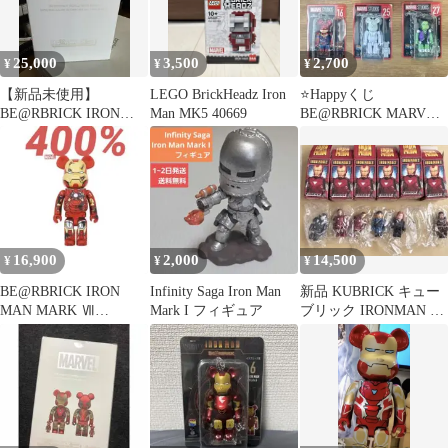
25,000
3,500
2,700
¥
¥
¥
【新品未使用】
LEGO BrickHeadz Iron
⭐️Happyくじ
BE@RBRICK IRON
Man MK5 40669
BE@RBRICK MARVEL
MAN MARK85
6体セット
CHROME Ver. 100％ &
400％
16,900
2,000
14,500
¥
¥
¥
BE@RBRICK IRON
Infinity Saga Iron Man
新品 KUBRICK キュー
MAN MARK Ⅶ
Mark I フィギュア
ブリック IRONMAN ア
DAMAGE 400%
イアンマン フィギュア