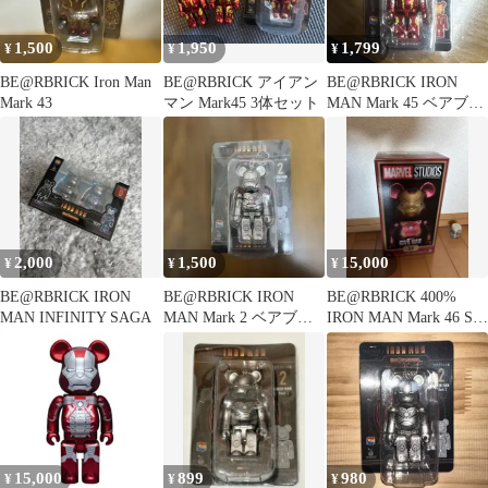
1,500
1,950
1,799
¥
¥
¥
BE@RBRICK Iron Man
BE@RBRICK アイアン
BE@RBRICK IRON
Mark 43
マン Mark45 3体セット
MAN Mark 45 ベアブリ
ック賞
2,000
1,500
15,000
¥
¥
¥
BE@RBRICK IRON
BE@RBRICK IRON
BE@RBRICK 400%
MAN INFINITY SAGA
MAN Mark 2 ベアブリ
IRON MAN Mark 46 SP
ック
賞
15,000
899
980
¥
¥
¥