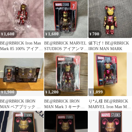
1,600
1,600
700
¥
¥
¥
BE@RBRICK Iron Man
BE@RBRICK MARVEL
値下げ！BE@RBRICK
Mark 85 100% アイアン
STUDIOS アイアンマン
IRON MAN MARK
マン
マーク42 7番
1,900
1,200
1,099
¥
¥
¥
BE@RBRICK IRON
BE@RBRICK IRON
り*ん様 BE@RBRICK
MAN ベアブリック ア
MAN Mark 3 キーチェ
MARVEL Iron Man Mark
イアンマン 2種セット
ーン
3