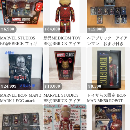
6,900
84,000
15,000
¥
¥
¥
MARVEL STUDIOS
新品MEDICOM TOY
ベアブリック アイア
BE@RBRICK フィギュ
BE@RBRICK アイアン
ンマン おまけ付き
アセット C&D
マンマーク6 1000%
まとめ売り
24,999
18,000
8,500
¥
¥
¥
MARVEL IRON MAN 3
MARVEL STUDIOS
トイザらス限定 IRON
MARK I EGG attack
BE@RBRICK アイアン
MAN MK50 ROBOT
マン 400%
MARVE アイアンマン