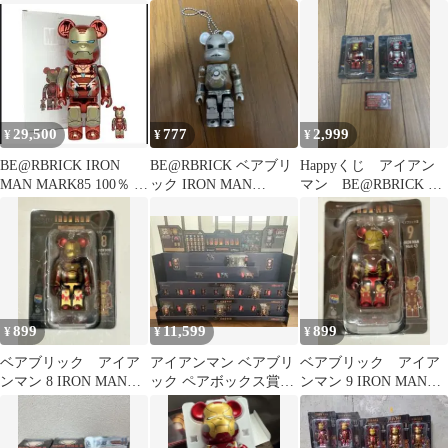
Mark6 ハッピーくじ
10個セット
29,500
777
2,999
¥
¥
¥
BE@RBRICK IRON
BE@RBRICK ベアブリ
Happyくじ アイアン
MAN MARK85 100％ &
ック IRON MAN
マン BE@RBRICK セ
400％
MARK1 アイアンマン
ット
899
11,599
899
¥
¥
¥
ベアブリック アイア
アイアンマン ベアブリ
ベアブリック アイア
ンマン 8 IRON MAN
ック ペアボックス賞B
ンマン 9 IRON MAN
Mark42 ハッピーくじ
ベアブリック賞6種 展
Mark43 ハッピーくじ
示棚付き