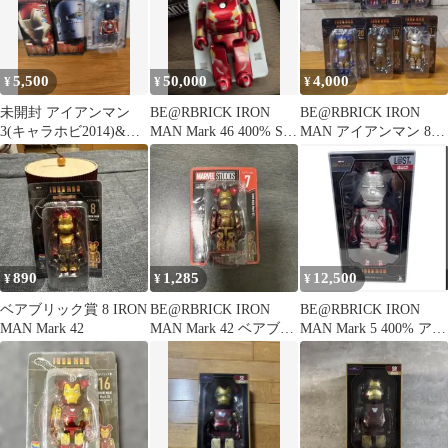
5,500
50,000
4,000
¥
¥
¥
未開封 アイアンマン
BE@RBRICK IRON
BE@RBRICK IRON
3(キャラホビ2014)&ベ
MAN Mark 46 400% SP
MAN アイアンマン 8体
アブリック(キャプテン
賞
セット 0608-012
アメリカ)
890
1,285
12,500
¥
¥
¥
ベアブリック賞 8 IRON
BE@RBRICK IRON
BE@RBRICK IRON
MAN Mark 42
MAN Mark 42 ベアブリ
MAN Mark 5 400% アイ
ック
アンマン