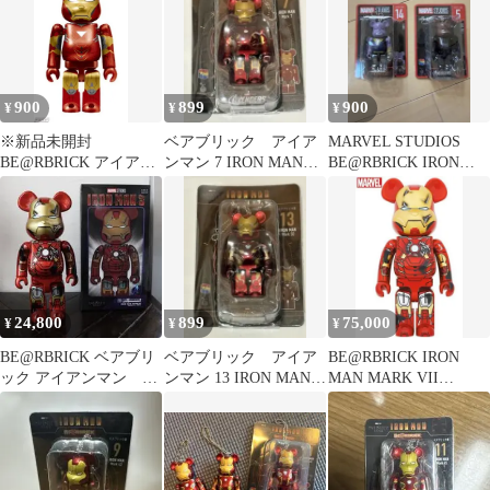
MAN』 ベアブリック
賞 NO.4 アイアンマン
マーク4 フィギュア
900
899
900
¥
¥
¥
※新品未開封
ベアブリック アイア
MARVEL STUDIOS
BE@RBRICK アイアン
ンマン 7 IRON MAN
BE@RBRICK IRON
マン Mark 6 ベアブリッ
Mark7 ハッピーくじ
MAN Mark 3
ク賞
24,800
899
75,000
¥
¥
¥
BE@RBRICK ベアブリ
ベアブリック アイア
BE@RBRICK IRON
ック アイアンマン
ンマン 13 IRON MAN
MAN MARK VII
400%
Mark50 ハッピーくじ
DAMAGE 1000%