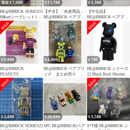
7,688
13,788
3,300
現在 ¥
¥
¥
BE@RBRICK SERIES51
【中古】「未使用品」
【中古品】
8体setシークレット1体
BE@RBRICK ベアブリ
BE@RBRICK ベアブリ
含む‼️
ック SERIES20
ック シリーズ10 シーク
PATTERN SSUR
レット SECRET 裏
HMV 【038-260629-AS-
8-min】
9,000
4,400
700
¥
¥
¥
BE@RBRICK
BE@RBRICK ベアブリ
BE@RBRICK シリーズ
PEANUTS
ック まとめ売り シ
22 Black Rock Shooter
SCHROEDER 400％サ
ークレット 裏 お買
100%
イズのみ
い得 人気
2,000
26,680
3,500
¥
¥
¥
BE@RBRICK SERIES22
SPC BE@RBRICK(ベア
S*T様 BE@RBRICK シ