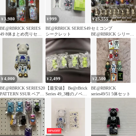
3,980
999
25,555
¥
¥
¥
BE@RBRICK SERIES
BE@RBRICK SERIES49
セミコンプ
49 8体まとめ売りセッ
シークレット
BE@RBRICK シリーズ
ト 未開封カード付き
52 シークレット込み28
個セット
4,000
2,499
2,500
¥
¥
¥
BE@RBRICK SERIES20
【最安値】 Be@rBrick
BE@RBRICK
PATTERN SSUR ベアブ
Series 49_3種のノベル
series49/51 5体セット
リック
ティ
10%OFF