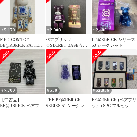
5,170
2,000
2,400
¥
¥
¥
MEDICOMTOY
ベアブリック
BE@RBRICK シリーズ
BE@RBRICK PATTERN
☆SECRET BASE☆シ
50 シークレット
SSUR 100% シリーズ20
ークレット☆シリーズ
９
7,700
550
52,856
¥
¥
¥
【中古品】
THE BE@RBRICK
BE@RBRICK (ベアブリ
BE@RBRICK ベアブリ
SERIES 51 シークレッ
ック) SPC フルセット
ック シリーズ9 シーク
ト
未開封
レット 【055-260629-
AS-14-min】