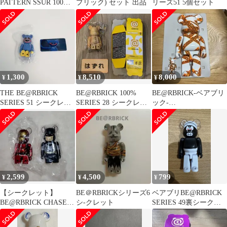
PATTERN SSUR 100%
ブリック) セット 出品
リーズ51 5個セット
…
1,300
8,510
8,000
¥
¥
¥
THE BE@RBRICK
BE@RBRICK 100%
BE@RBRICK-ベアブリ
SERIES 51 シークレッ
SERIES 28 シークレッ
ック-
ト
ト はずれ
BE@RBRICK×STUDIO
SEVE…
2,599
4,500
799
¥
¥
¥
【シークレット】
BE＠RBRICKシリーズ6
ベアブリBE@RBRICK
BE@RBRICK CHASE 2
シ-クレット
SERIES 49裏シークレ
種セット
ット