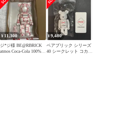
ック エフシーレアルブ
リストル × コカコーラ
FCRB-200108 ブラック
F （97770A）
11,300
9,480
¥
¥
ジ*ジ様 BE@RBRICK
ベアブリック シリーズ
atmos Coca-Cola 100%
40 シークレット コカ・
400%
コーラ レア 100%