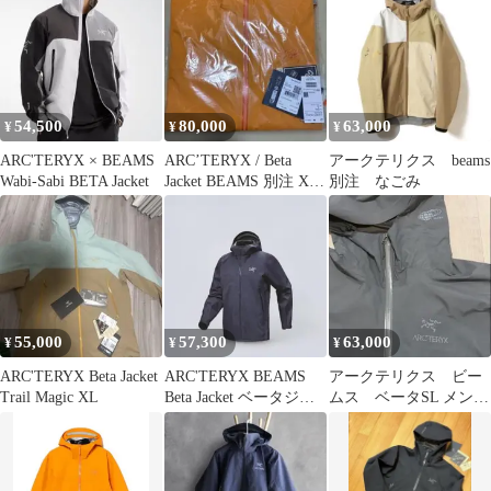
54,500
80,000
63,000
¥
¥
¥
ARC'TERYX × BEAMS
ARC’TERYX / Beta
アークテリクス beams
Wabi-Sabi BETA Jacket
Jacket BEAMS 別注 XL
別注 なごみ
オレンジ
55,000
57,300
63,000
¥
¥
¥
ARC'TERYX Beta Jacket
ARC'TERYX BEAMS
アークテリクス ビー
Trail Magic XL
Beta Jacket ベータジャ
ムス ベータSL メンズ
ケット L
S グレー ゴアテック
ス ナイロン