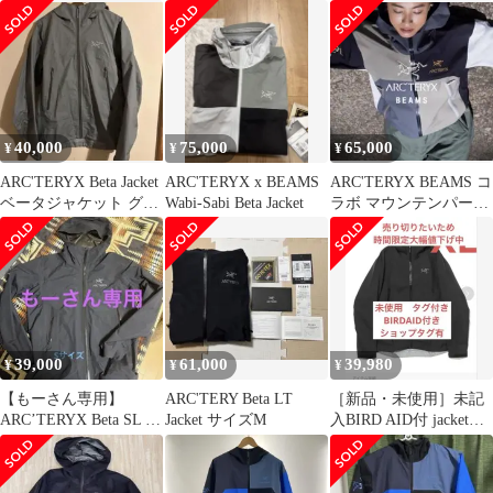
クテリクス
ー
40,000
75,000
65,000
¥
¥
¥
ARC'TERYX Beta Jacket
ARC'TERYX x BEAMS
ARC'TERYX BEAMS コ
ベータジャケット グレ
Wabi-Sabi Beta Jacket
ラボ マウンテンパーカ
ー
ー ベータジャケット
39,000
61,000
39,980
¥
¥
¥
【もーさん専用】
ARC'TERY Beta LT
［新品・未使用］未記
ARC’TERYX Beta SL ジ
Jacket サイズM
入BIRD AID付 jacket
ャケット 黒 S
XL