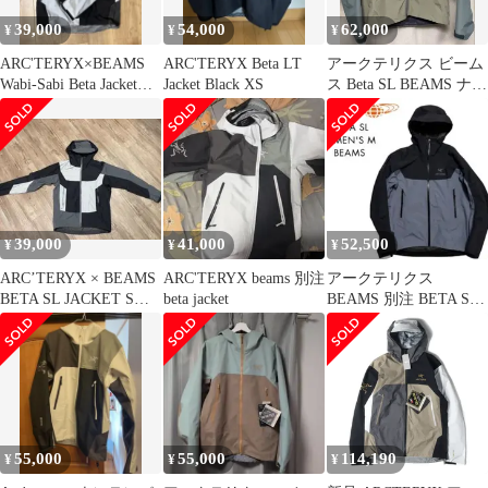
39,000
54,000
62,000
¥
¥
¥
ARC'TERYX×BEAMS
ARC'TERYX Beta LT
アークテリクス ビーム
Wabi-Sabi Beta Jacket
Jacket Black XS
ス Beta SL BEAMS ナイ
XL
ロン ジャケット
39,000
41,000
52,500
¥
¥
¥
ARC’TERYX × BEAMS
ARC'TERYX beams 別注
アークテリクス
BETA SL JACKET Sサ
beta jacket
BEAMS 別注 BETA SL
イズ
ベータSL 黒 ブラッ
ク M
55,000
55,000
114,190
¥
¥
¥