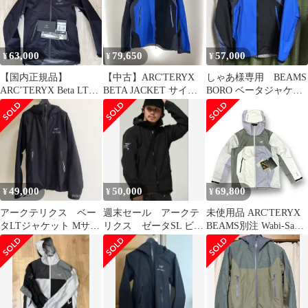
63,000
79,650
57,000
¥
¥
¥
【国内正規品】
【中古】ARC'TERYX
しゃあ様専用 BEAMS
ARC’TERYX Beta LT
BETA JACKET サイズ
BORO ベータジャケッ
Jacket XS 23FW
XL BEAMS 青/黒 アー
ト
クテリクス[91]
49,000
50,000
69,800
¥
¥
¥
アークテリクス ベー
週末セール アークテ
未使用品 ARC'TERYX
タLTジャケット Mサイ
リクス ゼータSL ビー
BEAMS別注 Wabi-Sabi
ズ ブラック 23/6
ムス別注 ベータジャ
Beta Jacket ワビサビ ベ
ケット
ータジャケット アーク
テリクス 13-18-0124-
729-90-18 M 63911A