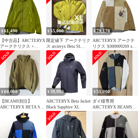
ベータジャケット ボロ
ト ナゴミ ベージュ
GORE-TEX 定価
X000009269 Size XL
¥60.500-
61,490
55,000
79,178
¥
¥
¥
【中古品】ARC'TERYX
限定値下 アークテリク
ARC'TERYX アークテ
アークテリクス ×
ス arcteryx Beta SL
リクス X000009269 x
BEAMS ビームス
BEAMS 2025
BEAMS Beta Jacket
X000010553 BETA SL
Nagomi x ビームス ベー
JACKET ベータ SL ジ
タ ジャケット ナゴミ
ャケット アウター
(和み) ベージュ系 オフ
【144-260324-kh-06-
ホワイト系 マルチカラ
izu】
ー系 XL【新古品】
【未使用】【中古】
60,000
39,990
51,000
¥
¥
¥
【BEAMS別注】
ARC'TERYX Beta Jacket
ダイ様専用
ARC’TERYX BETA SL
Black Sapphire XL
ARC'TERYX BEAMSコ
S オリーブ 金刺繍
ラボ ベータジャケット
Lサイズ