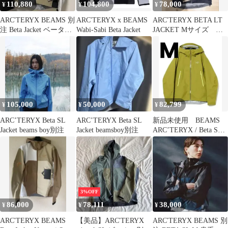
110,880
104,800
78,000
¥
¥
¥
ARC'TERYX BEAMS 別
ARC'TERYX x BEAMS
ARC'TERYX BETA LT
注 Beta Jacket ベータジ
Wabi-Sabi Beta Jacket
JACKET Mサイズ バ
ャケット
ードエイド付き
105,000
50,000
82,799
¥
¥
¥
ARC’TERYX Beta SL
ARC’TERYX Beta SL
新品未使用 BEAMS
Jacket beams boy別注
Jacket beamsboy別注
ARC’TERYX / Beta SL
Jacket M
3%OFF
86,000
78,111
38,000
¥
¥
¥
ARC'TERYX BEAMS
【美品】ARC'TERYX
ARC'TERYX BEAMS 別