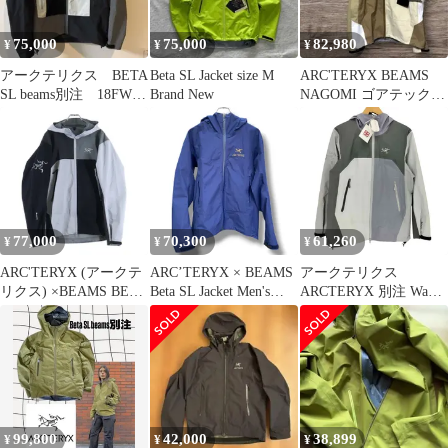
75,000
75,000
82,980
¥
¥
¥
アークテリクス BETA
Beta SL Jacket size M
ARC'TERYX BEAMS
SL beams別注 18FW
Brand New
NAGOMI ゴアテックス
クレイジーパターン
BetaJacket
77,000
70,300
61,260
¥
¥
¥
ARC'TERYX (アークテ
ARC’TERYX × BEAMS
アークテリクス
リクス) ×BEAMS BETA
Beta SL Jacket Men's
ARCTERYX 別注 Wabi-
SL JACKET ベータ ジ
GORE-TEX Sサイズ ブ
Sabi BETA JACKET W
ップアップ ナイロンジ
ルー 15462 70746
レディース import：S
ャケット マウンテンパ
ーカー #S ブラック/グ
レー 314135
99,800
42,000
38,899
¥
¥
¥