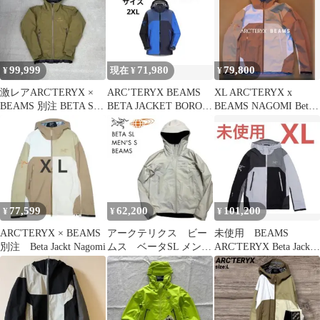
99,999
71,980
79,800
¥
現在 ¥
¥
激レアARC'TERYX ×
ARC’TERYX BEAMS
XL ARC'TERYX x
BEAMS 別注 BETA SL
BETA JACKET BORO
BEAMS NAGOMI Beta
S 15 カーキ
BLUE
Jacket
77,599
62,200
101,200
¥
¥
¥
ARC'TERYX × BEAMS
アークテリクス ビー
未使用 BEAMS
別注 Beta Jackt Nagomi
ムス ベータSL メンズ
ARC'TERYX Beta Jacket
S 白 ホワイト オフ
XL
ホワイト