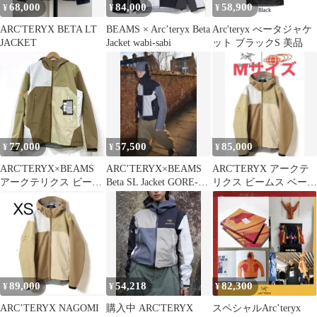
68,000
84,000
58,900
¥
¥
¥
ARC'TERYX BETA LT
BEAMS × Arc’teryx Beta
Arc'teryx べータジャケ
JACKET
Jacket wabi-sabi
ット ブラックS 美品
77,000
57,500
85,000
¥
¥
¥
ARC'TERYX×BEAMS
ARC’TERYX×BEAMS
ARC'TERYX アークテ
アークテリクス ビーム
Beta SL Jacket GORE-
リクス ビームス ベータ
ス Beta Jacket Nagomi ベ
TEX
ジャケット Mサイズ
ータジャケット 和み
X000009269 Mサイズ
※中古美品
89,000
54,218
82,300
¥
¥
¥
ARC’TERYX NAGOMI
購入中 ARC'TERYX
スペシャルArc’teryx