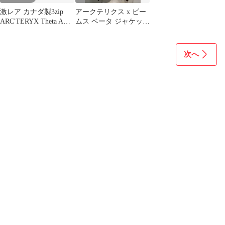
激レア カナダ製3zip
アークテリクス x ビー
ARC'TERYX Theta AR
ムス ベータ ジャケット
SANGRIA
なごみ XL
次へ