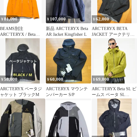
81,000
107,000
62,000
¥
¥
¥
BEAMS別注
新品 ARC'TERYX Beta
ARC'TERYX BETA
ARC’TERYX / Beta
AR Jacket Kingfisher L
JACKET アークテリク
Jacket （M）
ス ベータ ジャケット
58,000
60,000
69,000
¥
¥
¥
ARC'TERYX ベータジ
ARC'TERYX マウンテ
ARC’TERYX Beta SL ビ
ャケット ブラックM
ンパーカー S/P
ームス ベータ SL
BEAMS 別注