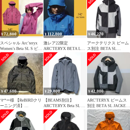
72,800
112,800
46,270
¥
¥
¥
スペシャル Arc’teryx
激レア22限定
アークテリクス ビーム
Women’s Beta SL S ピン
ARC'TERYX BETA LT
ス別注 BETA SL
クベータ
HADRON JACKET S
JACKET ベータ マウン
テンパーカー ナイロン
ジャケット 25091
113783 ブラック ホワイ
ト グレー S/P【中古】
47,600
29,800
42,000
¥
¥
¥
マ*ー様 【ReBIRDクリ
​【BEAMS別注】
ARC'TERYX ビームス
ーニング済】
ARC'TERYX Beta SL グ
別注 BETA SL JACKET
ARC'TERYX ベータ ジ
レー Sサイズ アーク
サイズS
ャケット