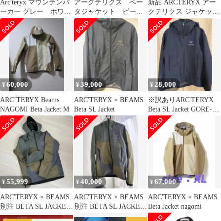
Arc'teryx マウンテンパ
アークテリクス ベー
新品 ARCTERYX アー
ーカー グレー ホワイ
タジャケット ビーム
クテリクス ジャケット
ト ブラック ビーム
ス別注
サイズ:L 22SS BEAMS
ス
ビームス 別注 BETA
JACKET 30010 ベータ
ジャケット ナイロン フ
ーディー マウンテンパ
ーカー GORE-TEX ゴ
アテックス コラボ【メ
60,000
39,000
28,000
¥
¥
¥
ンズ】
ARC’TERYX Beams
ARC'TERYX × BEAMS
※訳ありARC'TERYX
NAGOMI Beta Jacket M
Beta SL Jacket
Beta SL Jacket GORE-
TEX
55,999
40,000
67,000
¥
¥
¥
ARC'TERYX × BEAMS
ARC'TERYX × BEAMS
ARC'TERYX × BEAMS
別注 BETA SL JACKET
別注 BETA SL JACKET
Beta Jacket nagomi
Mサイズ
Sサイズ