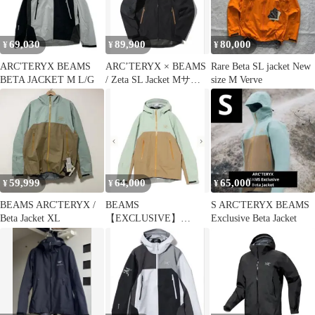
69,030
89,900
80,000
¥
¥
¥
ARC'TERYX BEAMS
ARC’TERYX × BEAMS
Rare Beta SL jacket New
BETA JACKET M L/G
/ Zeta SL Jacket Mサイ
size M Verve
ズ
59,999
64,000
65,000
¥
¥
¥
BEAMS ARC'TERYX /
BEAMS
S ARC'TERYX BEAMS
Beta Jacket XL
【EXCLUSIVE】
Exclusive Beta Jacket
ARC'TERYX / Beta
Jacket