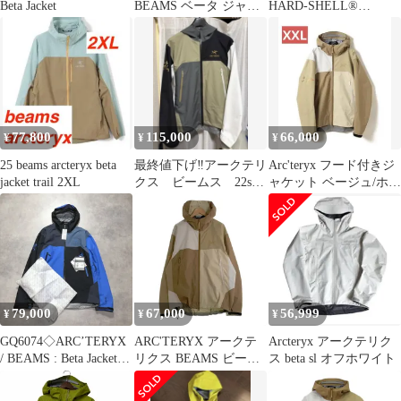
Beta Jacket
BEAMS ベータ ジャケ
HARD-SHELL®︎
ット XL
JACKET M Beta
77,800
115,000
66,000
¥
¥
¥
25 beams arcteryx beta
最終値下げ‼️アークテリ
Arc'teryx フード付きジ
jacket trail 2XL
クス ビームス 22s
ャケット ベージュ/ホワ
ベータジャケット メ
イト
ンズMサイズ
79,000
67,000
56,999
¥
¥
¥
GQ6074◇ARC’TERYX
ARC'TERYX アークテ
Arcteryx アークテリク
/ BEAMS : Beta Jacket
リクス BEAMS ビーム
ス beta sl オフホワイト
boro◇L◇ブルー系 ア
ス Beta Jacket Nagomi ビ
ークテリクス ビームス
ームス ベータ ジャケッ