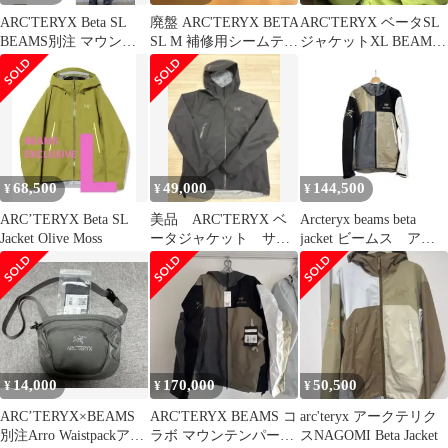
ARC'TERYX Beta SL
廃盤 ARC'TERYX BETA
ARC'TERYX ベータSL
BEAMS別注 マウンテ
SL M 補修用シームテー
ジャケットXL BEAMS
ンパーカー
プ付き
コラボ
68,500
49,000
144,500
¥
¥
¥
ARC’TERYX Beta SL
美品 ARC'TERYX ベ
Arcteryx beams beta
Jacket Olive Moss
ータジャケット サイ
jacket ビームス アー
ズM ブラック
クテリクス
14,000
170,000
50,500
¥
¥
¥
ARC’TERYX×BEAMS
ARC'TERYX BEAMS コ
arc'teryx アークテリク
別注Arro Waistpackアー
ラボ マウンテンパーカ
スNAGOMI Beta Jacket