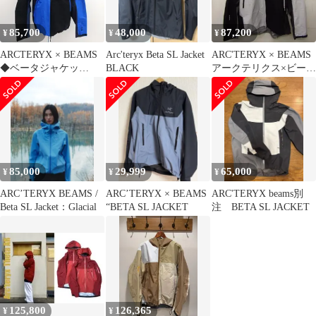
85,700
48,000
87,200
¥
¥
¥
ARCTERYX × BEAMS
Arc'teryx Beta SL Jacket
ARC'TERYX × BEAMS
◆ベータジャケッ
BLACK
アークテリクス×ビーム
ト/BETA JACKET
ス 別注 Wabi-Sabi Beta
M/BORO BLUE/GORE-
Jacket GORE-TEX
TEX/サイズL
X000007490 Tranquil
X000006534 メンズファ
XXL◆FG7087
ッション
85,000
29,999
65,000
¥
¥
¥
ARC’TERYX BEAMS /
ARC’TERYX × BEAMS
ARC'TERYX beams別
Beta SL Jacket：Glacial
“BETA SL JACKET
注 BETA SL JACKET
125,800
126,365
¥
¥