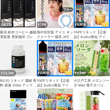
服にかける 消臭 除菌
暑さ対策 詰め替え
4,536
780
2,320
¥
¥
¥
新潟 鈴木コーヒー 越後
熱中症対策 アイス ネッ
VAPEリキッド【正規
雪室屋 雪室珈琲 プレミ
ククーラー 猫耳 28℃
品】KoiKoi青短 アイス
アムアイスセット （ア
凍結 首ひんやり ブルー
レモンティー - 爽快さ
イスコーヒー）
満点！- ニコチンフリ
1000ml×3本入 EY-PL3
ー電子タバコ用リキッ
リキッド 1L 1リット
ド【メッセージカード
ル D079
付き】 [koikoi アイス
レモンティー]
12,580
2,320
2,280
¥
¥
¥
HiLIQ リキッド 濃縮 香
VAPEリキッド【正規
小江戸工房 メロンソー
料 原液 250ml アップル
品】KoiKoi青短 アイス
ダ 60ml 電子タバコ
アイス フルーツ 電子タ
レモンティー - 爽快さ
VAPE リキッド
バコ アイスアップル
満点！- ニコチンフリ
P_0 [ID:9597]
ー電子タバコ用リキッ
ド【メッセージカード
付き】 [koikoi アイス