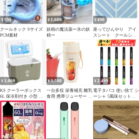
590
1,600
490
¥
¥
¥
クールネック Sサイズ
妖精の魔法薬ー氷の妖
座ってひんやり アイ
PCM素材
精ー
スシート クールシー
ト ひんやりシート
いろんな場面で活躍♪
寝るときも PCM 自然
凍結 PCMシート
3,000
3,580
2,499
¥
¥
¥
KS クーラーボックス
一台多役 栄養補充 離乳
電子タバコ 使い捨て シ
6L 保冷剤付き 小型 軽
食用 携帯ジューサー 小
ーシャ 5風味セット
量
型スムージー ミキサー
「自由に組み合わせ」
持ち運び VAPE ベイプ
ポケットシーシャ 爆煙
水蒸気たばこ 禁煙パイ
ポ 大容量 ニコチンなし
タールなし