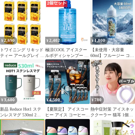
イスメンソール 10本
ベイプ 任意5風味 5本入
り 大容量 VAPE 禁煙パ
イポ 爆煙 水蒸気タバコ
2,690
2,402
1,800
¥
¥
¥
トワイニング リキッド
極涼COOL アイスクー
【未使用・大容量
ティー アールグレイ 無
ルボディシャンプー さ
60ml】フルージー コー
糖 1L×6本
わやかなフレッシュシ
ラアップル VAPEリキ
トラスの香り 1000mL 2
ッド
個セット まとめ売り
3,600
4,500
780
¥
¥
¥
新品 Reduce Hot1 ステ
【夏限定】 アイスコー
熱中症対策 アイスネッ
ンレスマグ 530ml 2個
ヒー アイス コーヒー
ククーラー 猫耳 1個
真空断熱
おすすめ 紙パック 濃厚
28℃ 凍結 首ひんやり
無糖 加糖 リキッド 1リ
パープル
ットル 【特選オリジナ