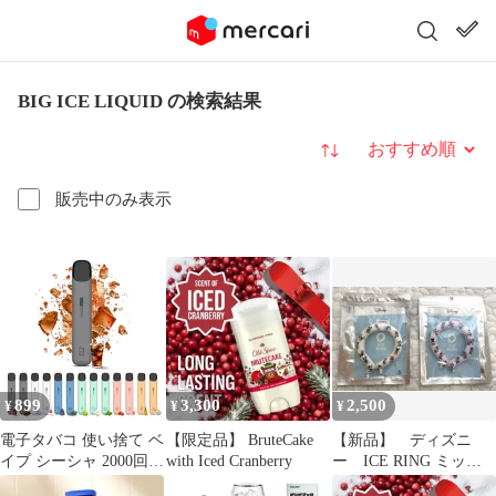
BIG ICE LIQUID の検索結果
並び替え
販売中のみ表示
899
3,300
2,500
¥
¥
¥
電子タバコ 使い捨て ベ
【限定品】 BruteCake
【新品】 ディズニ
イプ シーシャ 2000回吸
with Iced Cranberry
ー ICE RING ミッキ
引 コーラアイス 13種フ
ー ミニー 2本セッ