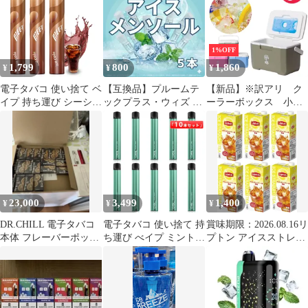
1%OFF
1,799
800
1,860
¥
¥
¥
電子タバコ 使い捨て ベ
【互換品】プルームテ
【新品】※訳アリ ク
イプ 持ち運び シーシャ
ックプラス・ウィズ カ
ーラーボックス 小
3本 爆煙 4500回吸引可
ートリッジ 5本 アイス
型 軽量 ハード 保
能 大容量 VAPE 水蒸気
メンソール
冷剤付き 6L 小型ク
タバコ 禁煙 ニコチン無
ーラーボックス
し タール無し MEET
COOLER BOX おしゃ
コーラアイス
れな 4色 部活 ピク
ニック アウトドア
キャンプ 釣り ゴル
23,000
3,499
1,400
¥
¥
¥
フ 大人気 防災 災
害時 飲み物 冷や
DR.CHILL 電子タバコ
電子タバコ 使い捨て 持
賞味期限：2026.08.16リ
す 氷 保冷力 おす
本体 フレーバーポッド
ち運び べイプ ミントア
プトン アイスストレー
すめ ！
セット
イス風味 10本セット 10
トティー用 無糖
本まとめ買いでお得 大
1000ml×6本
容量 爆煙 水蒸気タバコ
//735481/4902203524030
メンテナンス不要 ニコ
チン・タールなし DBL