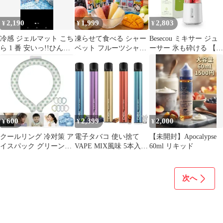
レモンティー]
2,190
1,999
2,803
¥
¥
¥
冷感 ジェルマット こち
凍らせて食べる シャー
Besecou ミキサー ジュ
ら 1 番 安いっ!!ひんや
ベット フルーツシャー
ーサー 氷も砕ける 【米
りパッド 50*150cm
ベット アソート 40本セ
国PCT-G素材＋304ステ
ット BOBMOOS シャー
ンレス】ジュース
ベット アイス スティッ
500ml 野菜 果物 ハンド
ク 詰め合わせ 小分け
ミキサー フルーツ スム
個包装 果汁 食べきり
ージー ブレンダー 離乳
常温保存 冷凍 マンゴー
食用 栄養補充 お手入れ
ピーチ りんご ぶどう
簡単 防水 2000mAh*2
600
2,399
2,000
¥
¥
¥
ポスト投函 メール便 送
USB充電式 コードレ 1
料無料
クールリング 冷对策 ア
電子タバコ 使い捨て
【未開封】Apocalypse
イスパック グリーン
VAPE MIX風味 5本入り
60ml リキッド
M
7500回使用可能 大容量
持ち運びシーシャ 水蒸
気たばこ 吸いごたえ 禁
次へ
煙 ニコチンなし 爆煙
ベイプ JO5mini型 DBL