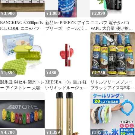
STICK ZEROシリーズ
3,980
1,888
2,999
¥
¥
¥
BANGKING 60000puffs
新品ice BREEZE アイス
ニコパフ 電子タバコ
ICE COOL ニコ⭐︎パフ
ブリーズ クールボデ
VAPE 大容量 使い捨て
ィソープ 大容量1000ml
充電式 最大30000パフ
1,890
480
4,750
¥
¥
¥
製氷皿 64セル 製氷トレ
ZEESEA 「0」重力 軽
リトルツリースプレー
ー アイストレー 大容量
いリキッドルージュ
ブラックアイス等5本セ
氷作る容器 グリーン
(01 TOMATO ICE）
ットLITTLE TREES 芳
香剤
4,700
1,399
345
¥
¥
¥