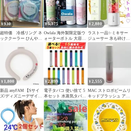
ルアイスコーヒーリキ
ッド6本セット】
930
5,375
2,880
¥
¥
¥
超特価 冷感リング ネ
Owlala 海外製限定版ウ
ラスト一品✨ミキサー
ッククーラー ひんやり
ォーターボトル 大容量
ジューサー 氷も砕ける
リング アイスネック
大人気 24オンス 710ml
【米国PCT-G素材+304
リング
漏れ防止 保温 4色展開
ス
1,800
2,899
2,555
¥
¥
¥
新品 anyFAM 【Sサイ
電子タバコ 使い捨て 5
MAC ストロボビームリ
ズ/ディズニーデザイ
本セット 水蒸気タバコ
キッドブラッシュ アイ
ン】 アイスクーリン
爆煙 大容量 持ち運び
スグリーム
グ ミッキー
シーシャ 選べる15風味
VAPE 節煙 禁煙サポー
ト ニコチンなし タール
なし 禁煙グッズ 水タバ
コ NICOCO