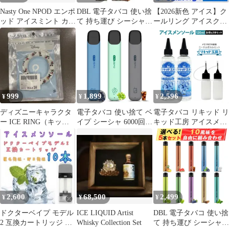
Nasty One NPOD エンポ
DBL 電子タバコ 使い捨
【2026新色 アイス】ク
ッド アイスミント カー
て 持ち運び シーシャ
ールリング アイスクー
トリッジのみ ニコパ
ベイプ 2本入り 大容量
ルリング ネッククーラ
VAPE 禁煙パイポ 爆煙
ー 熱中症対策 28°C 大
水蒸気タバコ 禁煙サポ
人 さらっとひんやり 冷
ート ニコチンなし ター
感リングクール エコ 室
ルなし STICK ZEROシ
内 散歩 ペット アウト
リーズ
ドア
999
1,899
2,596
¥
¥
¥
ディズニーキャラクタ
電子タバコ 使い捨て ベ
電子タバコ リキッド リ
ー ICE RING（キッ
イプ シーシャ 6000回吸
キッド工房 アイスメン
ズ）
引 13種フレーバー
ソール 120ml 2本セッ
VAPE 大容量 爆煙 禁煙
ト
パイポ 水蒸気タバコ ニ
コチンなし タールなし
KIRI ZEROシリーズ
「ブルーベリー＋マス
カット＋コーラアイ
2,600
68,500
2,499
¥
¥
¥
ス」
ドクターベイプ モデル
ICE LIQUID Artist
DBL 電子タバコ 使い捨
2 互換カートリッジ ア
Whisky Collection Set
て 持ち運び シーシャ