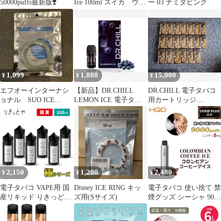
50000puffs最新版❣️
Ice 100ml スイカ ウォ
ー 03 ナミダピンク
ーターメロン
1,099
1,888
15,000
¥
¥
¥
エフオーインターナシ
【新品】DR.CHILL
DR.CHILL 電子タバコ
ョナル SUO ICE
LEMON ICE 電子タバ
用カートリッジ
RING(キッズS)カーキ
コ ドクターチル
LEMON ICE 20個セッ
(無地)
ト
2,150
1,200
2,480
¥
¥
¥
電子タバコ VAPE用 国
Disney ICE RING キッ
電子タバコ 使い捨て 禁
産リキッド りきっどや
ズ用(Sサイズ)
煙グッズ シーシャ 9000
極 100ml
回吸引 Cコーヒーアイ
ス