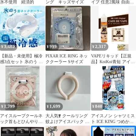
氷不使用 経済的
ング キッズサイズ
イプ 任意2風味 自由に
組み合わせ 持ち運び シ
ーシャ 爆煙 3000回吸引
可能 大容量 VAPE 水蒸
気タバコ 禁煙 ニコチン
無し タール無し
3,480
999
2,317
¥
¥
¥
【新品・未使用】極冷
PIXAR ICE RING ネッ
VAPEリキッド【正規
感3点セット 氷のう ネ
ククーラー Sサイズ
品】KoiKoi青短 アイス
ッククーラー 2026改良
レモンティー - 爽快さ
版 冷感タオル付き 保冷
満点！- ニコチンフリ
袋付き アイスクールリ
ー電子タバコ用リキッ
ング アイスネックリン
ド【メッセージカード
グ 大人 子ども ひんや
付き】 [koikoi アイス
り 冷却 熱中症 暑さ対
レモンティー]
策 冷感グッズ 首 アイ
1,799
1,699
840
¥
¥
¥
シング 野球 スポーツ
観戦 屋外 作業
アイスループクールネ
大人気❣️ クールリング
アイスノン シャツミス
ック首もとひんやりキ
蚊よけアイスパック ア
ト ICE KING つめかえ
ープSサイズPEANUTS
イスネックリング
用 280mL 冷却スプレー
スヌーピー新品
冷感 ひんやり 冷たい