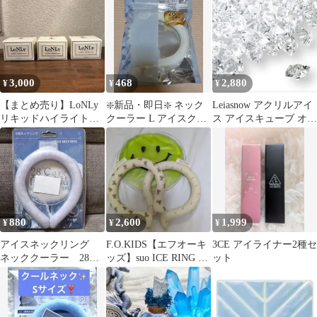
ーベリー、ラズベリ
キューブ 溶けない氷 薄
ー、アイス 】
まらない 冷ます エコ
永久氷 おしゃれ プチギ
フト ロックアイス コー
ヒー お茶 ジュース ウ
イスキーストーン お酒
3,000
468
2,880
¥
¥
¥
タンブラー 保冷
【まとめ売り】LoNLy
❇️新品・即日❇️ ネック
Leiasnow アクリルアイ
リキッドハイライトセ
クーラー L アイスクー
ス アイスキューブ オブ
ラム3色セット
リング ホワイト 自然
ジェ 約200粒(透明)
凍結
880
2,600
1,999
¥
¥
¥
アイスネックリング
F.O.KIDS【エフオーキ
3CE アイライナー2種セ
ネッククーラー 28度
ッズ】suo ICE RING キ
ット
自然凍結 首掛け 繰
ッズサイズ
り返し 暑さ対策