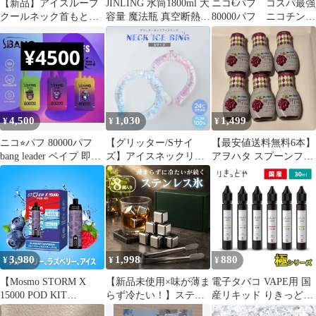
【新品】アイスループ
JINLING 水筒1800ml 大
ニコ€パフ コスパ最強
クールネック首もとひ
容量 魔法瓶 真空断熱
80000パフ ニコチン・
んやりキープSサイズ
保冷保温
タールフリー
スヌーピー
4,500
1,030
1,499
¥
¥
¥
ニコ⭐︎パフ 80000パフ
【グリッター/Sサイ
【最安値送料無料6本】
bang leader ベイプ 即日
ズ】アイスネックリン
アヲハタ スプーンフリ
発送 大人気
グ PCM クールリング
ー つぶおろし果実 ふど
アイスクールリング ネ
う b
ックリング 冷感 リング
ひんやり リング 涼しい
首 クール 大人 子供 熱
中症対策 キッズ 通勤
通学 アイスネックリン
3,980
1,998
880
¥
¥
¥
グ アイス 冷却 首 保冷
剤 暑さ対策
【Mosmo STORM X
【新品未使用×味が薄ま
電子タバコ VAPE用 国
15000 POD KIT
らず冷たい！】ステン
産リキッド りきっどや
Blueberry Raspberryブル
レス氷 ８個入り アイス
極 30ml