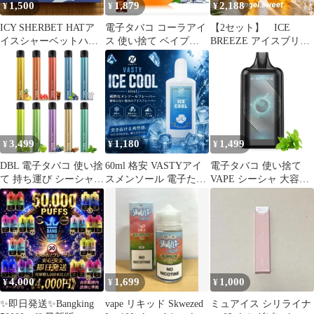
1,500
1,879
2,188
¥
¥
¥
ICY SHERBET HATア
電子タバコ コーラアイ
【2セット】 ICE
イスシャーベットハッ
ス 使い捨て ベイプ
BREEZE アイスブリー
ト PCM冷却パッド
15000回
ズ ボディソープ クール
パインの香り 1000ml
3,499
1,180
1,499
¥
¥
¥
DBL 電子タバコ 使い捨
60ml 格安 VASTYアイ
電子タバコ 使い捨て
て 持ち運び シーシャ
スメンソール 電子たば
VAPE シーシャ 大容量
10本入り 15000回吸引
こ VAPE リキッド
30000回吸引 爆煙 メン
可能 VAPE ベイプ 大容
ソール Type-C充電式 ベ
量 禁煙パイポ 爆煙 水
イプ 持ち運び便利 ニコ
蒸気タバコ 禁煙サポー
チン タール無し 禁煙サ
ト ニコチンなし タール
ポート 水蒸気タバコ 本
なし STICK ZEROシリ
体 X-SPACE
ーズ
4,000
1,699
1,000
¥
¥
¥
✨️即日発送✨️Bangking
vape リキッド Skwezed
ミュアイス シリライナ