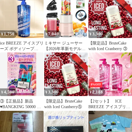
レーバー VAPE 大容量
ト SUO
爆煙 禁煙パイポ 水蒸気
タバコ ニコチンなし タ
ールなし KIRI ZEROシ
リーズ
1,750
7,040
3,300
¥
¥
¥
ice BREEZE アイスブリ
ミキサー ジューサー
【限定品】BruteCake
ーズ ボディソープ
【2026年革新モデル＆
with Iced Cranberry ③
COOL 1000ml
１台多役＆驚きの使い
やすさ!】スムージー
900Ｗハイパワー ブレ
ンダー 1200ml大容量
（600ml*2） 持ち運び
氷も砕ける ボトルミキ
8%OFF
サー 使用簡単 水洗い可
4,500
3,300
2,188
¥
¥
¥
能 栄養補充 離乳食/ナ
ッ 73142959
③【正規品】新品
【限定品】BruteCake
【2セット】 ICE
♥️BANGKING 50000 ブ
with Iced Cranberry⑤
BREEZE アイスブリー
ルーベリーアイス×ピー
ズ ボディソープ クール
チアイス
に甘いピーチの香り
1000ml