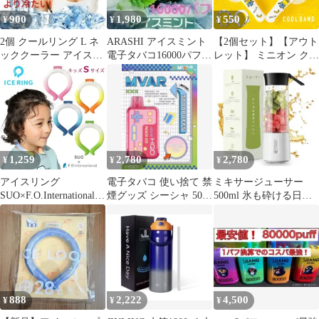
900
1,980
550
¥
¥
¥
2個 クールリング L ネ
ARASHI アイスミント
【2個セット】【アウト
ッククーラー アイスネ
電子タバコ16000パフ
レット】 ミニオン クー
ックリング 冷感リング
禁煙 使い捨てベープ
ルバンド クールリング
ひんやり
猛暑 暑さ対策 冷感グッ
ズ 冷却チューブ アイス
リング 熱中症対策 アイ
スリング
(SAMPLE/NOLI)
1,259
2,780
2,780
¥
¥
¥
アイスリング
電子タバコ 使い捨て 禁
ミキサージューサー
SUO×F.O.International
煙グッズ シーシャ 5000
500ml 氷も砕ける日本
ICE RING ネッククー
回吸引 ピーチアイス
語説明書とレシピ付き
ラー キッズ S
USB充電式
A3Y4012G
888
2,222
4,500
¥
¥
¥