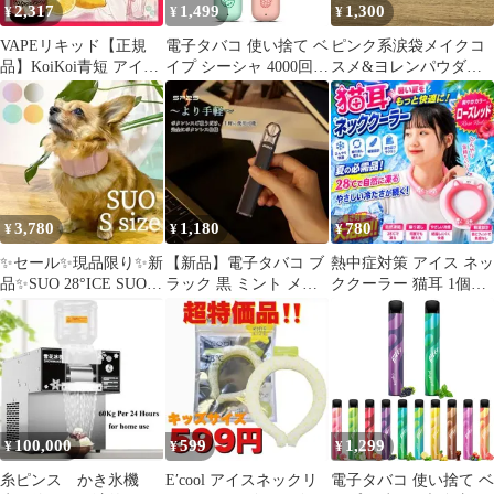
2,317
1,499
1,300
¥
¥
¥
VAPEリキッド【正規
電子タバコ 使い捨て ベ
ピンク系涙袋メイクコ
品】KoiKoi青短 アイス
イプ シーシャ 4000回吸
スメ&ヨレンパウダ
レモンティー - 爽快さ
引 任意2風味 13種フレ
ー セット
満点！- ニコチンフリ
ーバー VAPE 大容量 爆
ー電子タバコ用リキッ
煙 禁煙パイポ 水蒸気タ
ド【メッセージカード
バコ ニコチンなし ター
付き】 [koikoi アイス
ルなし KIRI ZEROシリ
レモンティー]
ーズ
3,780
1,180
780
¥
¥
¥
✨セール✨現品限り✨新
【新品】電子タバコ ブ
熱中症対策 アイス ネッ
品✨SUO 28°ICE SUOバ
ラック 黒 ミント メン
ククーラー 猫耳 1個
ンド 犬 暑さ対策
ソール 繰り返し使える
28℃ 凍結 首ひんやり
リキッド
レッド
100,000
599
1,299
¥
¥
¥
糸ピンス かき氷機
E′cool アイスネックリ
電子タバコ 使い捨て ベ