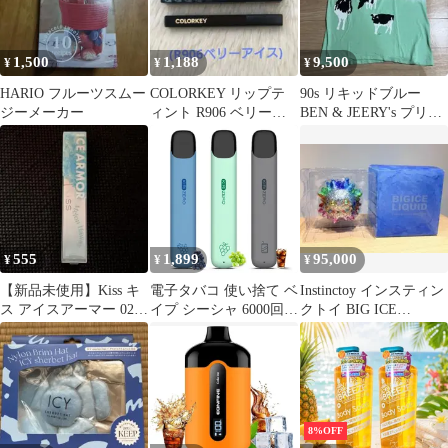
1,500
1,188
9,500
¥
¥
¥
HARIO フルーツスムー
COLORKEY リップテ
90s リキッドブルー
ジーメーカー
ィント R906 ベリーア
BEN & JEERY's プリン
イス
トTシャツ USA製
555
1,899
95,000
¥
¥
¥
【新品未使用】Kiss キ
電子タバコ 使い捨て ベ
Instinctoy インスティン
ス アイスアーマー 02
イプ シーシャ 6000回吸
クトイ BIG ICE
めろんハワイ
引 任意3風味 13種フレ
LIQUID
ーバー VAPE 大容量 爆
煙 禁煙パイポ 水蒸気タ
バコ ニコチンなし ター
ルなし KIRI ZEROシリ
ーズ
8%OFF