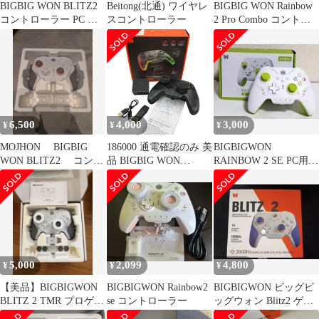
BIGBIG WON BLITZ2
Beitong(北通) ワイヤレ
BIGBIG WON Rainbow
コントローラー PC ゲ
スコントローラー
2 Pro Combo コントロ
ームパッド
ーラー
6,500
4,000
3,000
¥
¥
¥
MOJHON BIGBIG
186000 通電確認のみ 美
BIGBIGWON
WON BLITZ2 コント
品 BIGBIG WON
RAINBOW 2 SE PC用コ
ローラー
RAINBOW2 PRO combo
ントローラー
5,000
2,099
4,800
¥
¥
¥
【美品】BIGBIGWON
BIGBIGWON Rainbow2
BIGBIGWON ビッグビ
BLITZ 2 TMR プロゲー
se コントローラー
ッグウォン Blitz2 ゲー
ミングコントローラー
ミングコントローラー