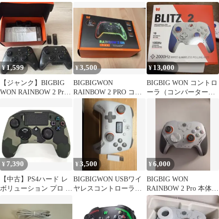
ムコントローラー 中
ントローラ 箱付属完備
コントローラー
古
1,599
3,500
13,000
¥
¥
¥
【ジャンク】BIGBIG
BIGBIGWON
BIGBIG WON コントロ
WON RAINBOW 2 Pro
RAINBOW 2 PRO コン
ーラ（コンバーター付
コントローラー
トローラー (
き）
7,390
3,500
6,000
¥
¥
¥
【中古】PS4ハード レ
BIGBIGWON USBワイ
BIGBIG WON
ボリューション プロ コ
ヤレスコントローラー
RAINBOW 2 Pro 本体
ントローラー2 カモグ
本体
PC用コントローラー
リーン