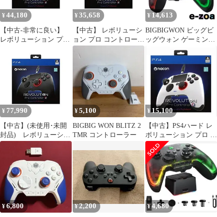
44,180
35,658
14,613
¥
¥
¥
【中古-非常に良い】
【中古】 レボリューシ
BIGBIGWON ビッグビ
レボリューション プロ
ョン プロ コントローラ
ッグウォン ゲーミング
コントローラー2
ー2
コントローラー
RAINBOW2 Pro
COMBO シースルーデ
ザイン ジャイロ搭載
RAINBOW2_PRO_COM
BO (2580176)
77,990
5,100
15,100
¥
¥
¥
【中古】(未使用･未開
BIGBIG WON BLITZ 2
【中古】PS4ハード レ
封品) レボリューショ
TMR コントローラー
ボリューション プロ コ
ン プロ コントローラー
ントローラー2 ホワイ
2 bt0tq1u
ト
6,800
2,200
4,680
¥
¥
¥