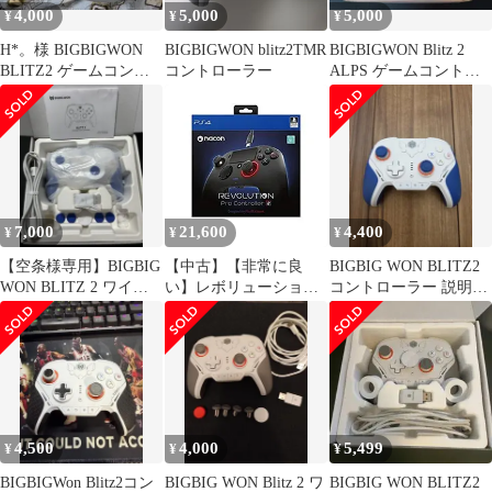
4,000
5,000
5,000
¥
¥
¥
H*。様 BIGBIGWON
BIGBIGWON blitz2TMR
BIGBIGWON Blitz 2
BLITZ2 ゲームコント
コントローラー
ALPS ゲームコントロ
ローラー
ーラー
7,000
21,600
4,400
¥
¥
¥
【空条様専用】BIGBIG
【中古】【非常に良
BIGBIG WON BLITZ2
WON BLITZ 2 ワイヤ
い】レボリューション
コントローラー 説明必
レスコントローラー
プロ コントローラー2
読
mxn26g8
4,500
4,000
5,499
¥
¥
¥
BIGBIGWon Blitz2コン
BIGBIG WON Blitz 2 ワ
BIGBIG WON BLITZ2