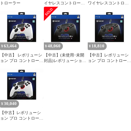
トローラー
イヤレスコントローラ
ワイヤレスコントロー
ー 本体
ラー 動作確認済 元箱付
63,464
48,060
18,810
¥
¥
¥
【中古】 レボリューシ
【中古】(未使用･未開
【中古】レボリューシ
ョン プロ コントローラ
封品)レボリューション
ョン プロ コントローラ
ー2 ホワイト
プロ コントローラー2
ー2 mxn26g8
30,040
¥
【中古】レボリューシ
ョン プロ コントローラ
ー2 ホワイト mxn26g8