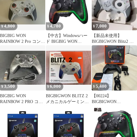
4,800
4,780
7,000
¥
¥
¥
BIGBIG WON
【中古】Windowsハー
【新品未使用】
RAINBOW 2 Pro コント
ド BIGBIG WON
BIGBIGWON Blitz2 コ
ローラー
RAINBOW2 Pro エリー
ントローラー
トコントローラー(未使
用アウトレット品/メー
カー保証)
3,500
6,000
5,400
¥
¥
¥
BIGBIG WON
BIGBIGWON BLITZ 2
【00224】
RAINBOW 2 PRO コン
メカニカルゲーミング
BIGBIGWON
トローラー 本体
コントローラー
RAINBOW 2 Pro ゲーム
コントローラー