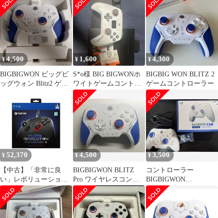
4,500
1,600
4,300
¥
¥
¥
BIGBIGWON ビッグビ
S*o様 BIG BIGWONホ
BIGBIG WON BLITZ 2
ッグウォン Blitz2 ゲー
ワイトゲームコントロ
ゲームコントローラー
ミングコントローラー
ーラー
52,370
4,500
3,500
¥
¥
¥
【中古】「非常に良
BIGBIGWON BLITZ
コントローラー
い」レボリューション
Pro ワイヤレスコント
BIGBIGWON
プロ コントローラー2
ローラー
RAINBOW2 SE