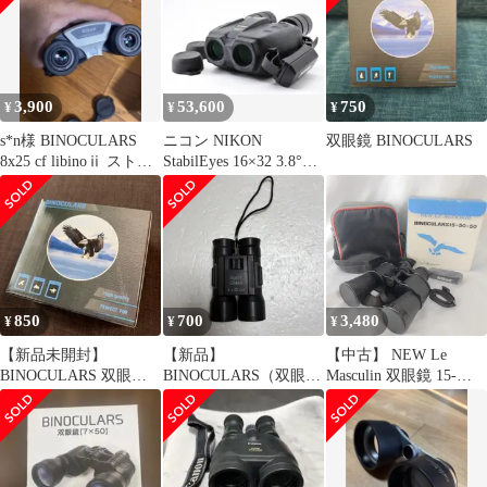
3,900
53,600
750
¥
¥
¥
s*n様 BINOCULARS
ニコン NIKON
双眼鏡 BINOCULARS
8x25 cf libinoⅱ ストラ
StabilEyes 16×32 3.8°
ップ ケー
VR Y3864
850
700
3,480
¥
¥
¥
【新品未開封】
【新品】
【中古】 NEW Le
BINOCULARS 双眼鏡
BINOCULARS（双眼
Masculin 双眼鏡 15-
本体
鏡）
50×50 ズーム式 高倍率
三脚取付可 ケース 説明
書 箱付き オペラグラス
観劇 ライブ スポーツ観
戦 アウトドア W-636