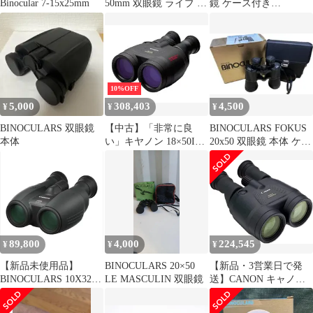
Binocular 7-15x25mm
50mm 双眼鏡 ライブ ス
鏡 ケース付き
ポーツ観戦 登山
BINOCULARS
10%OFF
5,000
308,403
4,500
¥
¥
¥
BINOCULARS 双眼鏡
【中古】「非常に良
BINOCULARS FOKUS
本体
い」キヤノン 18×50IS
20x50 双眼鏡 本体 ケー
(倍率18倍)ALL
ス付き
WEATHER手ぶれ補正
機能 BINOCULARS
18X50IS
89,800
4,000
224,545
¥
¥
¥
【新品未使用品】
BINOCULARS 20×50
【新品・3営業日で発
BINOCULARS 10X32 IS
LE MASCULIN 双眼鏡
送】CANON キャノン
手ブレ補正 防振 10倍双
防振双眼鏡 AW BINO
眼鏡 BINO10×32IS
18X50IS 1個