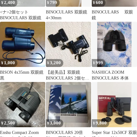
2,400
799
600
¥
¥
¥
<ナ>2個セット
BINOCULARS 双眼鏡
BINOCULARS 双眼
BINOCULARS 双眼鏡
4×30mm
鏡
1,000
3,200
999
¥
¥
¥
BISON 4x35mm 双眼鏡
【超美品】双眼鏡
NASHICA ZOOM
黒
BINOCULARS 2個セッ
BINOCULARS 本体
ト
2,500
3,000
9,800
¥
¥
¥
Enshu Compact Zoom
BINOCULARS 20倍
Super Star 12x50CF 双眼