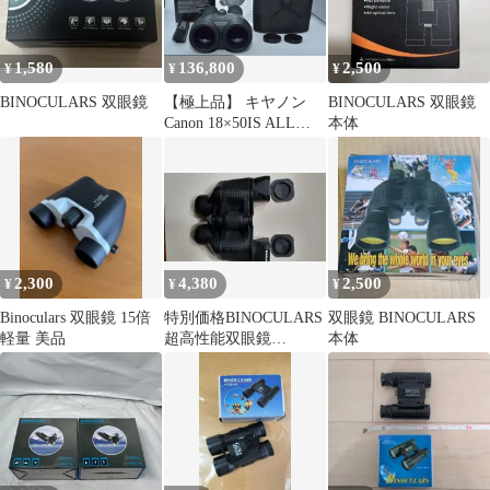
1,580
136,800
2,500
¥
¥
¥
BINOCULARS 双眼鏡
【極上品】 キヤノン
BINOCULARS 双眼鏡
Canon 18×50IS ALL
本体
WEATHER
BINOCULARS
18X50IS ＃9378
2,300
4,380
2,500
¥
¥
¥
Binoculars 双眼鏡 15倍
特別価格BINOCULARS
双眼鏡 BINOCULARS
軽量 美品
超高性能双眼鏡
本体
100X100 未使用