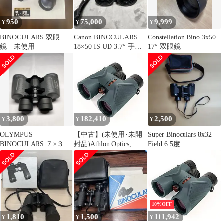
950
75,000
9,999
¥
¥
¥
BINOCULARS 双眼
Canon BINOCULARS
Constellation Bino 3x50
鏡 未使用
18×50 IS UD 3.7° 手ブ
17° 双眼鏡
レ補正
3,800
182,410
2,500
¥
¥
¥
OLYMPUS
【中古】(未使用･未開
Super Binoculars 8x32
BINOCULARS ７×３５
封品)Athlon Optics,
Field 6.5度
DPS FIELD 9.5
Midas, Binocular, 8 x 42
ED Roof,
10%OFF
1,810
1,500
111,942
¥
¥
¥