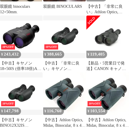
双眼鏡 binoculars
双眼鏡 BINOCULARS
【中古】「非常に良
12×50mm.
い」Athlon Optics,
Midas, Binocular, 8 x 42
ED Roof,
10%OFF
10%OFF
243,432
388,665
119,405
¥
¥
¥
【中古】キヤノン
【中古】「非常に良
【新品・5営業日で発
18×50IS (倍率18倍)ALL
い」キヤノン
送】CANON キャノン
WEATHER手ぶれ補正
BINO12X32IS
BINO12X36IS3
機能 BINOCULARS
BINOCULARS 12×32 IS
Binoculars 12×36 IS
18X50IS
III(9526B001)
10%OFF
10%OFF
147,798
116,760
103,554
¥
¥
¥
【中古】キヤノン
【中古】Athlon Optics,
【中古】Athlon Optics,
BINO12X32IS
Midas, Binocular, 8 x 42
Midas, Binocular, 8 x 42