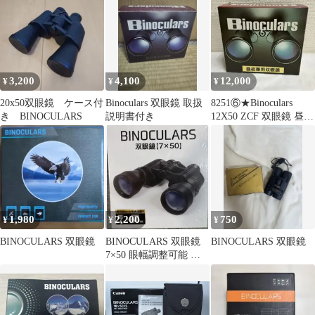
3,200
4,100
12,000
¥
¥
¥
20x50双眼鏡 ケース付
Binoculars 双眼鏡 取扱
8251⑥★Binoculars
き BINOCULARS
説明書付き
12X50 ZCF 双眼鏡 昼夜
兼用★
1,980
2,200
750
¥
¥
¥
BINOCULARS 双眼鏡
BINOCULARS 双眼鏡
BINOCULARS 双眼鏡
7×50 眼幅調整可能 ピ
ント調節 ブラック 匿名