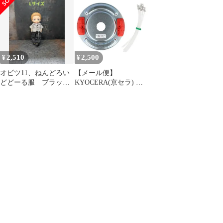
Mサイズ
用ナイロンコード EK-
6002 2730098 (30本) [リ
ョービ RYOBI]
2,510
2,500
¥
¥
オビツ11、ねんどろい
【メール便】
どどーる服 ブラック
KYOCERA(京セラ) あ
デニムパンツのみ
んぜんロータ EK-6001
【Lサイズ】
2730097 φ2.4用 [リョー
ビ RYOBI]