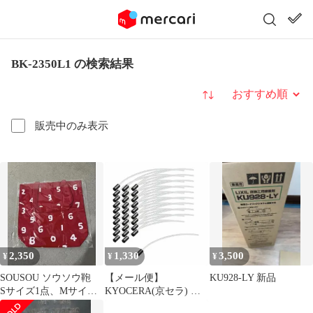
BK-2350L1 の検索結果
並び替え
販売中のみ表示
2,350
1,330
3,500
¥
¥
¥
SOUSOU ソウソウ鞄
【メール便】
KU928-LY 新品
Sサイズ1点、Mサイズ9
KYOCERA(京セラ) あ
点、Lサイズ1点、黒色
んぜんロータ EK-6001