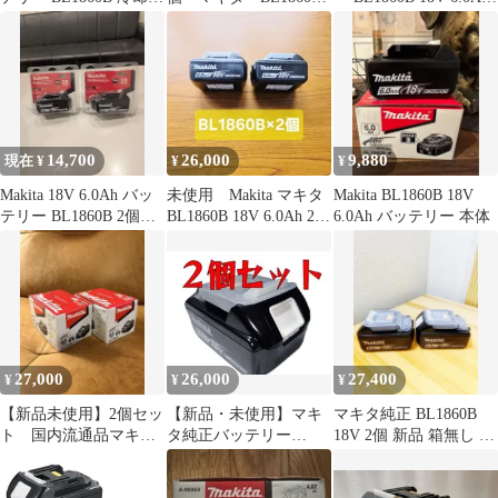
点滅修理 温度センサー
バッテリー
2個セット
14,700
26,000
9,880
現在 ¥
¥
¥
Makita 18V 6.0Ah バッ
未使用 Makita マキタ
Makita BL1860B 18V
テリー BL1860B 2個セ
BL1860B 18V 6.0Ah 2個
6.0Ah バッテリー 本体
ット
セット
27,000
26,000
27,400
¥
¥
¥
【新品未使用】2個セッ
【新品・未使用】マキ
マキタ純正 BL1860B
ト 国内流通品マキタ
タ純正バッテリー
18V 2個 新品 箱無し マ
純正バッテリー
BL1860B 2個セット
キタ マキタ
BL1860B