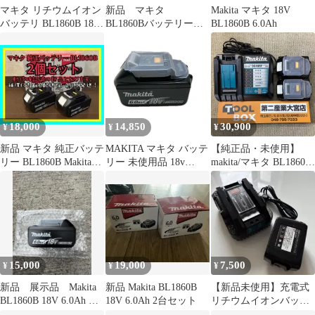
マキタ リチウムイオン
新品 マキタ
Makita マキタ 18V
バッテリ BL1860B 18V
BL1860Bバッテリー
BL1860B 6.0Ah
6.0Ah
DC18RF急速充電器 ア
ルミケース
18,000
14,850
30,900
¥
¥
¥
新品 マキタ 純正バッテ
MAKITA マキタ バッテ
【純正品・未使用】
リー BL1860B Makita
リー 未使用品 18v
makita/マキタ BL1860B
18V 2個 6.0
6.0Ah BL1860B ブラッ
DC18RF バッテリ2個
ク
+急速充電器セット
【203】
15,000
19,000
7,500
¥
¥
¥
新品 展示品 Makita
新品 Makita BL1860B
【新品未使用】充電式
BL1860B 18V 6.0Ah バ
18V 6.0Ah 2台セット
リチウムイオンバッテ
ッテリー
リーパック BL1860B 充