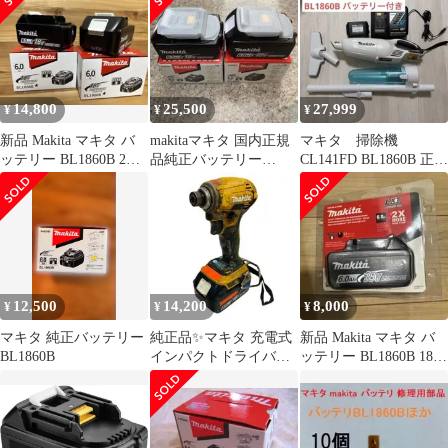
BL1860B 18V6.0Ah
ー 18V/6.0Ah
外箱なし セットバラ
BL1860B【藤沢店】
シ品 未使用 純正
品
14,800
25,500
27,999
¥
¥
¥
新品 Makita マキタ バ
makitaマキタ 国内正規
マキタ 掃除機
ッテリー BL1860B 2個
品純正バッテリー
CL141FD BL1860B 正規
セット
BL1860B x２個
品 純正バッテリー
12,500
14,200
8,000
¥
¥
¥
マキタ 純正バッテリー
純正品✨マキタ 充電式
新品 Makita マキタ バ
BL1860B
インパクトドライバー
ッテリー BL1860B 18V
TD172D BL1860B
6.0Ah