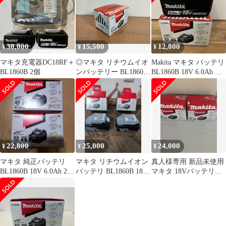
30,000
15,500
12,800
¥
¥
¥
マキタ充電器DC18RF＋
◎マキタ リチウムイオ
Makita マキタ バッテリ
BL1860B 2個
ンバッテリー BL1860B
BL1860B 18V 6.0Ah 本
18V 6.0Ah ＊雪マーク
体
付き高速充電対応 未使
用長期保管品
22,800
25,000
24,000
¥
¥
¥
マキタ 純正バッテリ
マキタ リチウムイオン
真人様専用 新品未使用
BL1860B 18V 6.0Ah 2個
バッテリ BL1860B 18V
マキタ 18Vバッテリー
セット
6.0Ah
BL1860B