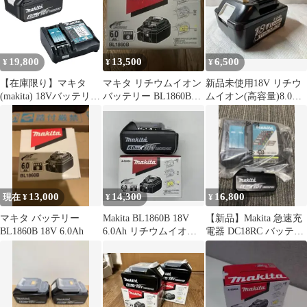
19,800
13,500
6,500
¥
¥
¥
【在庫限り】マキタ
マキタ リチウムイオン
新品未使用18V リチウ
(makita) 18Vバッテリー
バッテリー BL1860B
ムイオン(高容量)8.0Ah
＆急速充電器セット
18V 6.0Ah
BL1860B-042
BL1860B(6.0Ah)
DC18RF 純正 正規販売
店 高容量 急速充電対応
電動工具用 国内流通品
13,000
14,300
16,800
現在 ¥
¥
¥
マキタ バッテリー
Makita BL1860B 18V
【新品】Makita 急速充
BL1860B 18V 6.0Ah
6.0Ah リチウムイオン
電器 DC18RC バッテリ
バッテリ
ー BL1860Bセット