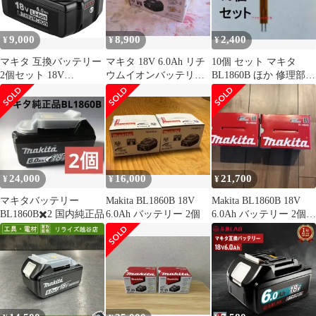
9,000
8,900
2,400
¥
¥
¥
マキタ 互換バッテリー
マキタ 18V 6.0Ah リチ
10個 セット マキタ
2個セット 18V
ウムイオンバッテリー
BL1860B ほか 修理部品
BL1860Bマキタ バッテ
BL1860B
温度センサー バッテリ
リー 互換 6.0ah
ー
BL1860B BL1830
BL1840 BL1850 BL1890
対応 マキタ 互换 6.0Ah
18v 電動工具電池 PSE
取得済み BL1860B
24,000
16,000
21,700
¥
¥
¥
マキタバッテリー
Makita BL1860B 18V
Makita BL1860B 18V
BL1860B✖️2 国内純正品
6.0Ah バッテリー 2個
6.0Ah バッテリー 2個セ
ット