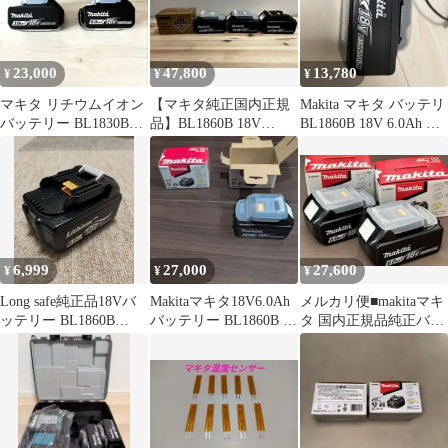
23,000
47,800
13,780
¥
¥
¥
マキタ リチウムイオン
【マキタ純正国内正規
Makita マキタ バッテリ
バッテリー BL1830B
品】BL1860B 18V
BL1860B 18V 6.0Ah 純
BL1860B 2個セット
6.0Ah バッテリー4個セ
正品
ット
6,999
27,000
27,600
¥
¥
¥
Long safe純正品18Vバ
Makitaマキタ18V6.0Ah
メルカリ便■makitaマキ
ッテリー BL1860B
バッテリー BL1860B 2
タ 国内正規品純正バッ
6.0A.h 新品
個セット日本製
テリーBL1860B x２個