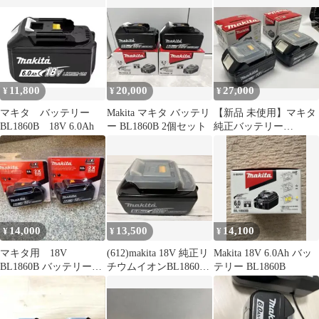
電器セット
11,800
20,000
27,000
¥
¥
¥
マキタ バッテリー
Makita マキタ バッテリ
【新品 未使用】マキタ
BL1860B 18V 6.0Ah
ー BL1860B 2個セット
純正バッテリー
BL1860B 18V 6.0Ah x2
個
14,000
13,500
14,100
¥
¥
¥
マキタ用 18V
(612)makita 18V 純正リ
Makita 18V 6.0Ah バッ
BL1860B バッテリー
チウムイオンBL1860B
テリー BL1860B
6.0Ah 2個値下げ不可
国内品 未使用