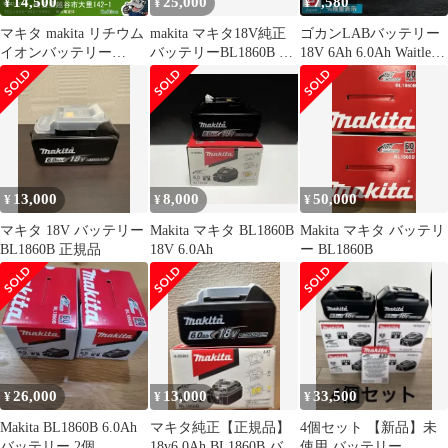
14,500
25,000
7,580
¥
¥
¥
マキタ makita リチウム
makita マキタ18V純正
ゴカンLABバッテリー
イオンバッテリー
バッテリーBL1860B 2
18V 6Ah 6.0Ah Waitley
18V/6.0Ah BL1860B
個
掃除機 充電器 インパク
【未使用】 【越谷店】
ト ブロワー 対応 LED
デジタル残量表示
WTL1860 BL1830B
BL1850B BL1860B 電動
工具
13,000
8,000
50,000
¥
¥
¥
マキタ 18V バッテリー
Makita マキタ BL1860B
Makita マキタ バッテリ
BL1860B 正規品
18V 6.0Ah
ー BL1860B
26,000
13,000
33,500
¥
¥
¥
Makita BL1860B 6.0Ah
マキタ純正【正規品】
4個セット 【新品】未
バッテリー 2個
18v6.0Ah BL1860B バッ
使用 バッテリー