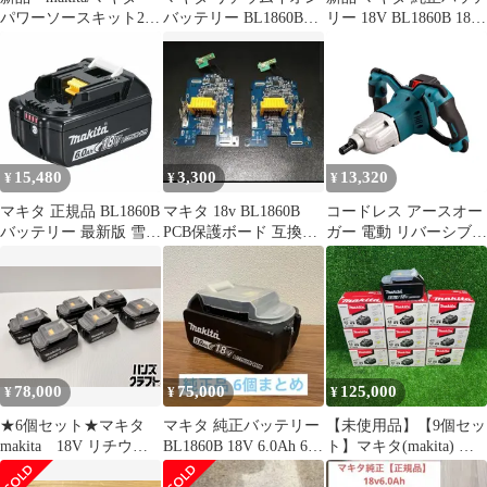
パワーソースキット2
バッテリー BL1860B
リー 18V BL1860B 18V
A-67094 BL1860B
18V 6.0Ah 3個
6.0Ah
15,480
3,300
13,320
¥
¥
¥
マキタ 正規品 BL1860B
マキタ 18v BL1860B
コードレス アースオー
バッテリー 最新版 雪マ
PCB保護ボード 互換
ガー 電動 リバーシブル
ーク付 18V 高容量
品 2個セット
設計 6段階速度調整
6.0Ah スライド式バッ
BL1830B BL1840B
テリー リチウムイオン
BL1850B BL1860B 対応
電動工具 BL1860 純正
社外品
78,000
75,000
125,000
¥
¥
¥
★6個セット★マキタ
マキタ 純正バッテリー
【未使用品】【9個セッ
makita 18V リチウム
BL1860B 18V 6.0Ah 6個
ト】マキタ(makita) リ
イオンバッテリー
セット
チウムイオンバッテリ