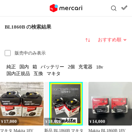
BL1860B の検索結果
並び替え
販売中のみ表示
純正
国内
箱
バッテリー
2個
充電器
18v
国内正規品
互換
マキタ
17,000
18,000
14,000
¥
¥
¥
マキタ Makita 18V
新品 BL1860B マキタ
Makita BL1860B 18V