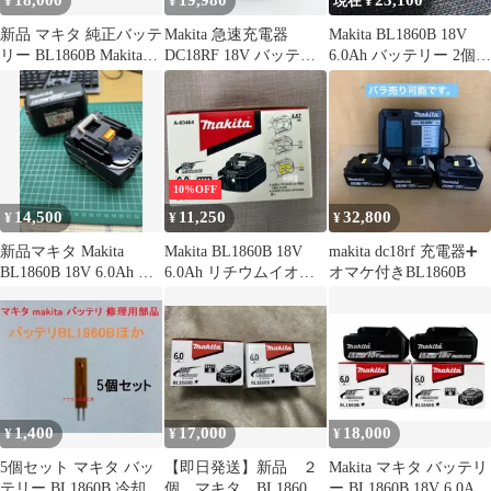
18,000
19,980
23,100
¥
¥
現在 ¥
新品 マキタ 純正バッテ
Makita 急速充電器
Makita BL1860B 18V
リー BL1860B Makita
DC18RF 18V バッテリ
6.0Ah バッテリー 2個セ
18V 2個セット
ーセット BL1860B
ット
10%OFF
14,500
11,250
32,800
¥
¥
¥
新品マキタ Makita
Makita BL1860B 18V
makita dc18rf 充電器➕
BL1860B 18V 6.0Ah バ
6.0Ah リチウムイオン
オマケ付きBL1860B
ッテリー 本体
バッテリー
1,400
17,000
18,000
¥
¥
¥
5個セット マキタ バッ
【即日発送】新品 ２
Makita マキタ バッテリ
テリー BL1860B 冷却中
個 マキタ BL1860B
ー BL1860B 18V 6.0Ah