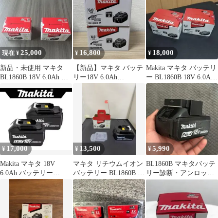
25,000
16,800
18,000
現在 ¥
¥
¥
新品・未使用 マキタ
【新品】マキタ バッテ
Makita マキタ バッテリ
BL1860B 18V 6.0Ah バ
リー18V 6.0Ah
ー BL1860B 18V 6.0Ah
ッテリー 2個セット
BL1860B 2個セット
2個セット
17,000
13,500
5,990
¥
¥
¥
Makita マキタ 18V
マキタ リチウムイオン
BL1860B マキタバッテ
6.0Ah バッテリー
バッテリー BL1860B 本
リー診断・アンロック
BL1860B 2個セット
体
装置 Wi-Fi