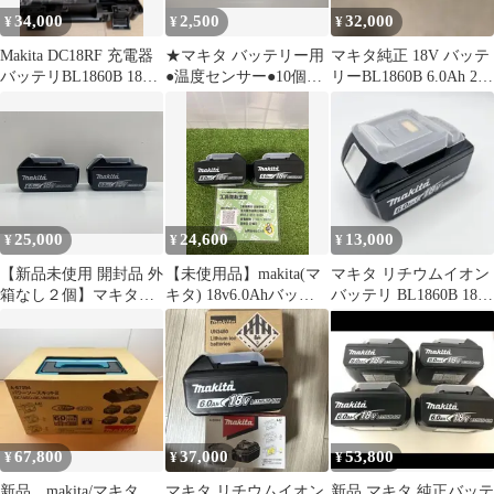
34,000
2,500
32,000
¥
¥
¥
Makita DC18RF 充電器
★マキタ バッテリー用
マキタ純正 18V バッテ
バッテリBL1860B 18v2
●温度センサー●10個
リーBL1860B 6.0Ah 2個
個 ケース付
●BL1860B●補修用
セット
25,000
24,600
13,000
¥
¥
¥
【新品未使用 開封品 外
【未使用品】makita(マ
マキタ リチウムイオン
箱なし２個】マキタ
キタ) 18v6.0Ahバッテ
バッテリ BL1860B 18V
18Vバッテリー6.0Ah ２
リー急速充電対応モデ
6.0Ah 雪マーク付
個セット リチウムイオ
ル (雪マークあり)
ン電池 BL1860B
BL1860B ２個セット
②
67,800
37,000
53,800
¥
¥
¥
新品 makita/マキタ
マキタ リチウムイオン
新品 マキタ 純正バッテ