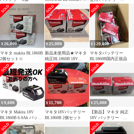
テリー
18v6.0Ah BL1860B
26,000
25,000
120,000
¥
¥
¥
マキタ makita BL1860B
新品未使用品★マキタ
マキタバッテリー
2個セット☆
純正BL1860B 18V
BL1860B国内正規品
6.0Ah
9,000
11,700
25,000
¥
¥
¥
マキタ Makita 18V
マキタ18Vバッテリー
【新品】マキタ 純正
BL1860B 6.0Ah バッテ
BL1860B 2個セット
18V バッテリー
リーラスト一点
BL1860B