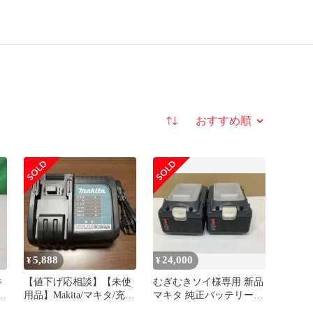
並び替え
5,888
24,000
¥
¥
キ
【値下げ応相談】【未使
むぎむきソイ様専用 新品
0
用品】Makita/マキタ/充電
マキタ 純正バッテリー
器/DC36WA
BL3622A 2個セット