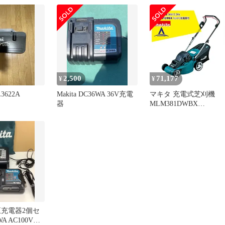
6V
照明 器具 バッテリー
BL3622A 36V コードレ
makita☆
2,500
71,177
¥
¥
622A
Makita DC36WA 36V充電
マキタ 充電式芝刈機
器
MLM381DWBX
36V/2.2Ah バッテリ充
器付
正充電器2個セ
A AC100V専