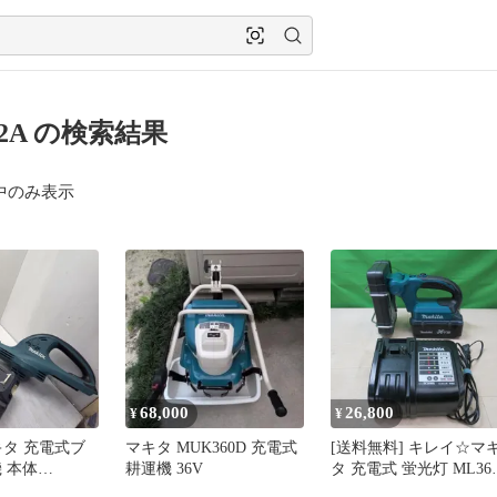
22A の検索結果
中のみ表示
68,000
26,800
¥
¥
マキタ MUK360D 充電式
[送料無料] キレイ☆マ
 本体
耕運機 36V
タ 充電式 蛍光灯 ML36
D バッテリー
充電器 DC36WA ライト