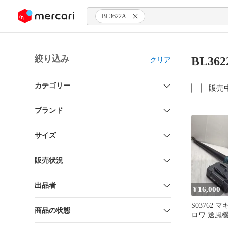
ンツにスキップ
BL3622A
絞り込み
BL36
クリア
カテゴリー
販売
ブランド
サイズ
販売状況
出品者
16,000
¥
S03762 マキタ 充電式ブ
商品の状態
ロワ 送風機
MUB360