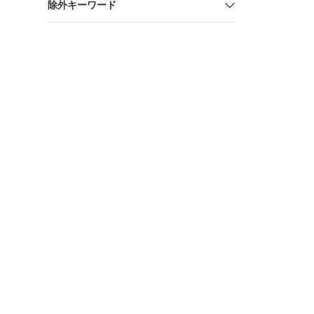
除外キーワード
用 DC10S