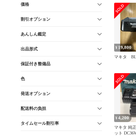
BL3622A 3
価格
割引オプション
あんしん鑑定
19,800
¥
出品形式
マキタ BL3
保証付き整備品
色
発送オプション
配送料の負担
4,200
¥
タイムセール割引率
マキタ 純
ット DC36W