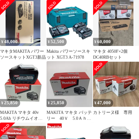
刈機 MUX01GRMM
DC40RB+BL4050F×2
40v 5.0Ah
48,000
52,500
60,000
¥
¥
¥
マキタMAKITA パワー
Makita パワーソースキ
マキタ 4050F×2個
ソースキットXGT3新品
ット XGT3 A-71978
DC40RBセット
25,850
25,850
47,000
¥
¥
¥
MAKITA マキタ 40v
MAKITA マキタ バッテ
カトリーヌ様 専用
5.0Ah リチウムイオン
リー 40Ｖ 5.0Ａｈ
バッテリ 未使用 ※PSE
BL4050F
マークあり (３)
BL4050F ブラック