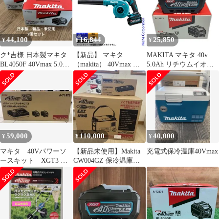
44,100
16,844
25,850
¥
¥
¥
ク*吉様 日本製マキタ
【新品】 マキタ
MAKITA マキタ 40v
BL4050F 40Vmax 5.0Ah
（makita） 40Vmax 充
5.0Ah リチウムイオン
バッテリー 2個
電式ブロワ 本体のみ
バッテリ 未使用 ※PSE
UB002GZ ブロア ブロ
マークあり (２)
アー ブロワー 電動 バ
BL4050F ブラック
ッテリ・充電器別売 ハ
ンディ
59,000
110,000
40,000
¥
¥
¥
マキタ 40Vパワーソ
【新品未使用】Makita
充電式保冷温庫40Vmax
ースキット XGT3 バ
CW004GZ 保冷温庫セ
ッテリー&充電器&ケー
ット
ス付