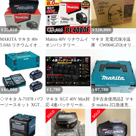
【202】
25,850
57,000
120,000
¥
¥
¥
MAKITA マキタ 40v
Makita 40V リチウムイ
マキタ 充電式保冷温
5.0Ah リチウムイオン
オンバッテリー
庫 CW004GZO(オリー
バッテリ 未使用 ※PSE
BL4080F
ブ) 40Vバッテリー・充
マークあり (４)
電器付
BL4050F ブラック
66,000
1,780
87,780
¥
¥
¥
◇マキタ A-71978 パワ
マキタ XGT 40V Max対
【中古未使用品】マキ
ーソースキット XGT3
応 4連バッテリーホル
タ makita 2口急速充電
40Vmax-5.0Ahバッテ
ダー ブラック
器 A-72039 パワーソー
リ：BL4050F x2個+1口
スキットXGT6 DC40RB
急速充電器：
BL4050F×2本 〇YR-
DC40RA+マックパック
55148〇
2 セット A-71978 純正