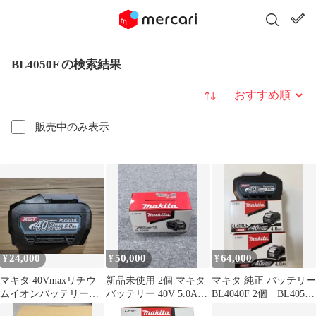
BL4050F の検索結果
並び替え
販売中のみ表示
24,000
50,000
64,000
¥
¥
¥
マキタ 40Vmaxリチウ
新品未使用 2個 マキタ
マキタ 純正 バッテリー
ムイオンバッテリー
バッテリー 40V 5.0Ah
BL4040F 2個 BL4050F
BL4050F
BL4050F
1個