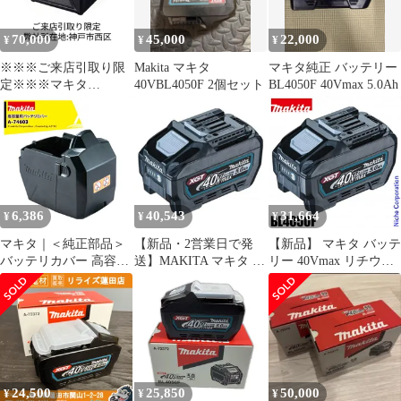
バッテリー
70,000
45,000
22,000
¥
¥
¥
※※※ご来店引取り限
Makita マキタ
マキタ純正 バッテリー
定※※※マキタ
40VBL4050F 2個セット
BL4050F 40Vmax 5.0Ah
（makita）充電式電子
レンジ 本体のみ
MW001G
6,386
40,543
31,664
¥
¥
¥
マキタ｜＜純正部品＞
【新品・2営業日で発
【新品】 マキタ バッテ
バッテリカバー 高容量
送】MAKITA マキタ マ
リー 40Vmax リチウム
BL4050F/BL4080F用 A-
キタ リチウムイオンバ
イオンバッテリ 5.0Ah
74603
ッテリ 40Vmax 5.0Ah
BL4050F makita A-
高出力仕様 (A-72372)
72372 バッテリー 純正
BL4050F (BL4050F
品 工具 DIY 高出力
7202)
24,500
25,850
50,000
¥
¥
¥