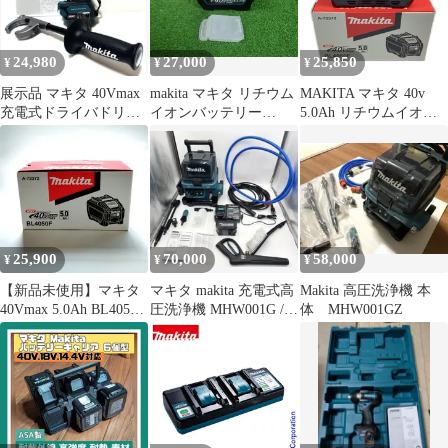
24,980
27,000
25,850
¥
¥
¥
展示品 マキタ 40Vmax
makita マキタ リチウム
MAKITA マキタ 40v
充電式ドライバドリル
イオンバッテリー
5.0Ah リチウムイオン
DF001G 本体のみ
BL4050F 40V 5.0Ah 残
バッテリ 未使用 ※PSE
量表示機能 箱なし 未使
マークあり (６)
用品
BL4050F ブラック
25,900
70,000
58,000
¥
¥
¥
【新品未使用】マキタ
マキタ makita 充電式高
Makita 高圧洗浄機 本
40Vmax 5.0Ah BL4050F
圧洗浄機 MHW001G /
体 MHW001GZ
リチウムイオンバッテ
BL4050F
リー【純正品】