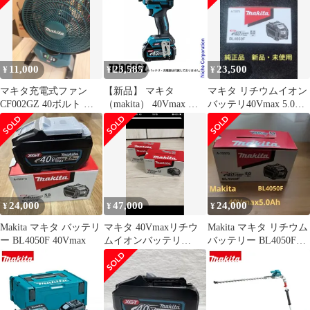
電器別売 クーラーボッ
MUC031GZR2 チェンソ
クス 保冷庫 保温庫 ア
ー バッテリー式 充電式
ウトドア キャンプ 車中
泊 純正
11,000
23,585
23,500
¥
¥
¥
マキタ充電式ファン
【新品】 マキタ
マキタ リチウムイオン
CF002GZ 40ボルト 中
（makita） 40Vmax 充
バッテリ40Vmax 5.0Ah
古 美品￼
電式インパクトドライ
BL4050F
バ 本体のみ TD003GZ
電動ドライバー 電動 イ
ンパクト
24,000
47,000
24,000
¥
¥
¥
Makita マキタ バッテリ
マキタ 40Vmaxリチウ
Makita マキタ リチウム
ー BL4050F 40Vmax
ムイオンバッテリ
バッテリー BL4050F
BL4050F 新品未使用品
40Vmax
2台