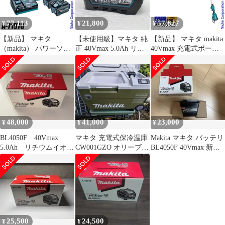
77,113
21,800
57,827
¥
¥
¥
【新品】 マキタ
【未使用級】マキタ 純
【新品】 マキタ makita
（makita） パワーソー
正 40Vmax 5.0Ah リチ
40Vmax 充電式ポール
スキット XGT3 A-
ウムイオンバッテリー
ヘッジトリマ 刃物長
71978 バッテリー2個 急
600mm 本体のみ
速充電器 収納ケース セ
MUN001GZ ヘッジトリ
ット バッテリー
マー 充電式 純正品 生
BL4050F 防災 40V
垣 高枝 剪定 バッテリ
40Vmax 純正
ー式 純正
48,000
41,000
23,000
¥
¥
¥
BL4050F 40Vmax
マキタ 充電式保冷温庫
Makita マキタ バッテリ
5.0Ah リチウムイオン
CW001GZO オリーブ
BL4050F 40Vmax 新品
バッテリ 2個セット
40Vmax 本体のみ
未使用
25,500
24,500
¥
¥