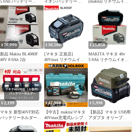
5.0Ah バッテリー
イオンバッテリー
(makita) リチウムイオ
BL4050F A-72372 防塵
BL4050F 40V 5.0Ah 開
ンバッテリー
防滴性能:IP56
封のみ 箱汚れ 日焼け
40Vmax/5.0Ah
未使用品
BL4050F【岩槻店】
70,000
30,500
25,850
¥
¥
¥
新品 Makita BL4080F
[マキタ 正規店]
MAKITA マキタ 40v
40V 8.0Ah 2台
40Vmax リチウムイオ
5.0Ah リチウムイオン
ンバッテリ 高出力
バッテリー 未使用
BL4050F (A-72372)
※PSEマークあり
5.0Ah 残容量表示 自己
BL4050F
故障診断 makita バッテ
リー
2,199
47,900
5,990
¥
¥
¥
マキタ 新型40VF対応
【中古】makita/マキタ
【新品】マキタ USB用
バッテリーホルダー
40Vmax充電式レシプロ
アダプタ オリーブ
（４個用）クリアレッ
ソー JR002GZ 充電器＋
40Vmax用 ADP001GO
ド
バッテリ＋ケース付