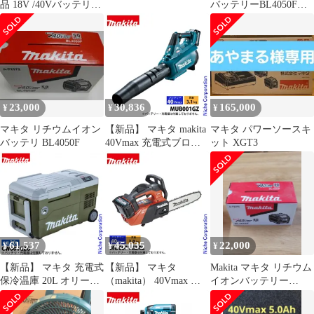
品 18V /40Vバッテリー
バッテリーBL4050F
兼用 災害対策
40Vmax 5.0Ah
23,000
30,836
165,000
¥
¥
¥
マキタ リチウムイオン
【新品】 マキタ makita
マキタ パワーソースキ
バッテリ BL4050F
40Vmax 充電式ブロワ
ット XGT3
本体のみ MUB001GZ
バッテリー・充電器別
売り ブロア バッテリー
式 ブロワ 電動 防水 純
正 ハンディ
61,537
45,035
22,000
¥
¥
¥
【新品】 マキタ 充電式
【新品】 マキタ
Makita マキタ リチウム
保冷温庫 20L オリーブ
（makita） 40Vmax 充
イオンバッテリー
本体のみ CW001GZO
電式チェンソー 25cm
BL4050F
40V 18V バッテリ・充
80TXL-46E 本体のみ