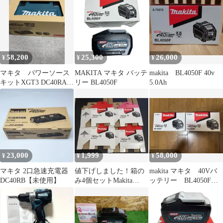
58,200
25,300
26,000
¥
¥
¥
マキタ パワーソース
MAKITA マキタ バッテ
makita BL4050F 40v
キットXGT3 DC40RA
リー BL4050F
5.0Ah
BL4050F
23,000
1,999
58,000
¥
¥
¥
マキタ 2口急速充電器
値下げしました！箱の
makita マキタ 40Vバ
DC40RB【未使用】
み4個セットMakita
ッテリー BL4050F
BL4050F 40V 5.0Ah
5.0Ah