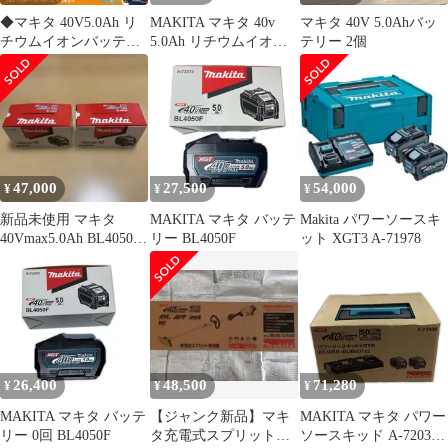
◆マキタ 40V5.0Ah リ
MAKITA マキタ 40v
マキタ 40V 5.0Ahバッ
チウムイオンバッテリ
5.0Ah リチウムイオン
テリー 2個
ー BL4050F 雪有 【未
バッテリ 未使用 ※PSE
使用】【蓮田店】
マークあり (５)
BL4050F ブラック
47,000
27,500
54,000
¥
¥
¥
新品未使用 マキタ
MAKITA マキタ バッテ
Makita パワーソースキ
40Vmax5.0Ah BL4050F
リー BL4050F
ット XGT3 A-71978
2個セット PSE付
26,400
48,500
71,280
¥
¥
¥
MAKITA マキタ バッテ
【ジャンク新品】マキ
MAKITA マキタ パワー
リー 0回 BL4050F
タ充電式スプリット草
ソースキッド A-72039