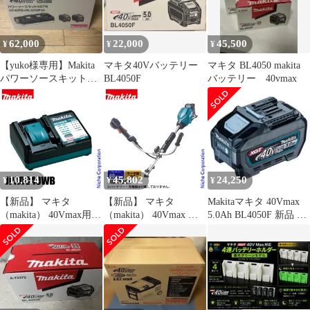
62,000
22,000
45,500
¥
¥
¥
【yuko様専用】Makita
マキタ40Vバッテリー
マキタ BL4050 makita
パワーソースキット
BL4050F
バッテリー 40vmax
XGT6 A-72039
10,814
45,802
24,250
¥
¥
¥
【新品】 マキタ
【新品】 マキタ
Makitaマキタ 40Vmax
（makita） 40Vmax用
（makita） 40Vmax 充
5.0Ah BL4050F 新品 未
充電器 DC40WB
電式スプリットモータ
使用
JPADC40WB 充電 40V
Uハンドル モーター部
バッテリ バッテリー ス
のみ MUX02GZ 草刈機
マートシステム
刈払機 刈払い機 充電式
バッテリー式