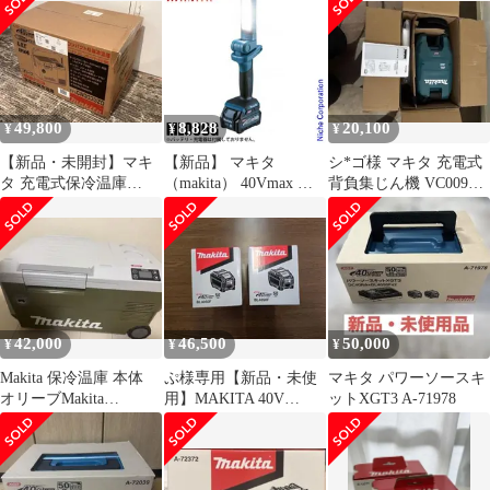
バ 本体のみ TD005GZ
工具
49,800
8,828
20,100
¥
¥
¥
【新品・未開封】マキ
【新品】 マキタ
シ*ゴ様 マキタ 充電式
タ 充電式保冷温庫
（makita） 40Vmax 充
背負集じん機 VC009G
CW003GZO オリーブ
電式ワークライト 本体
本体
のみ ML006G
42,000
46,500
50,000
¥
¥
¥
Makita 保冷温庫 本体
ぷ様専用【新品・未使
マキタ パワーソースキ
オリーブMakita
用】MAKITA 40V
ットXGT3 A-71978
CW001G 20L
5.0Ah BL4050F2個