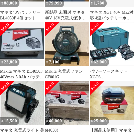
88,000
79,999
1,780
¥
¥
¥
マキタ40Vバッテリー
新製品 未開封 マキタ
マキタ XGT 40V Max対
BL4050F 4個セット
40V 18V充電式保冷温
応 4連バッテリーホル
庫 オリーブ
ダー 蓄光グリーン
CW006GZO
23,800
7,100
62,000
¥
¥
¥
Makita マキタ BL4050F
Makita 充電式ファン
パワーソースキット
40Vmax 5.0Ah バッテリ
CF001G
XGT6
ー
DC40RB+BL4050Fx2 新
品未使用
15,500
40,000
25,000
¥
¥
¥
マキタ 充電式ライト 美
bl4050f
【新品未使用】マキタ