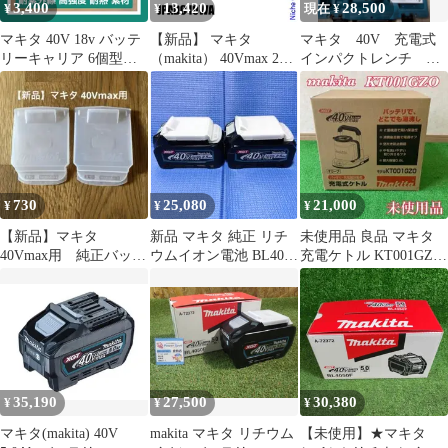
3,400
13,420
28,500
¥
¥
現在 ¥
マキタ 40V 18v バッテ
【新品】 マキタ
マキタ 40V 充電式
リーキャリア 6個型
（makita） 40Vmax 2口
インパクトレンチ 本
ASA製 ケース ホルダー
充電器 JPADC40WA 純
体のみ TW007GZ
正品 最適給電 最適充電
12.7mm
バッテリ寿命アップ
730
25,080
21,000
¥
¥
¥
【新品】マキタ
新品 マキタ 純正 リチ
未使用品 良品 マキタ
40Vmax用 純正バッテ
ウムイオン電池 BL4025
充電ケトル KT001GZO
リーカバー 2個セット
2個セット 40Vmax
オリーブ色 makita
35,190
27,500
30,380
¥
¥
¥
マキタ(makita) 40V
makita マキタ リチウム
【未使用】★マキタ