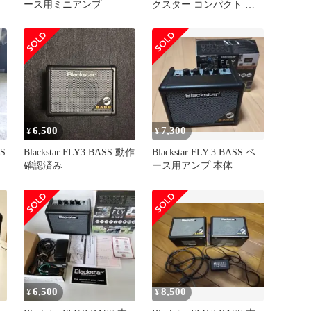
ース用ミニアンプ
クスター コンパクト ギ
ターアンプ FLY3 Stereo
Pack ポータブル スピー
ピ
カーセット パソコンスピ
ーカー 3W
6,500
7,300
¥
¥
S
Blackstar FLY3 BASS 動作
Blackstar FLY 3 BASS ベ
確認済み
ース用アンプ 本体
6,500
8,500
¥
¥