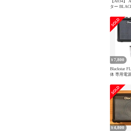
【A034】 
ター BLACK
互換
7,800
¥
Blackstar 
体 専用電
4,800
¥