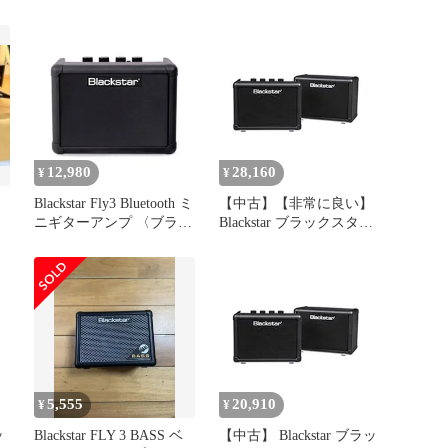
12,980
28,160
¥
¥
Blackstar Fly3 Bluetooth ミ
【中古】【非常に良い】
ニギターアンプ 〈ブラッ
Blackstar ブラックスター
クスター〉
コンパクト ギターアンプ
FLY3 Stereo Pack ポータ
ブル スピーカーセット
パソコンスピーカー 3W
5,555
20,910
¥
¥
ッ
Blackstar FLY 3 BASS ベ
【中古】 Blackstar ブラッ