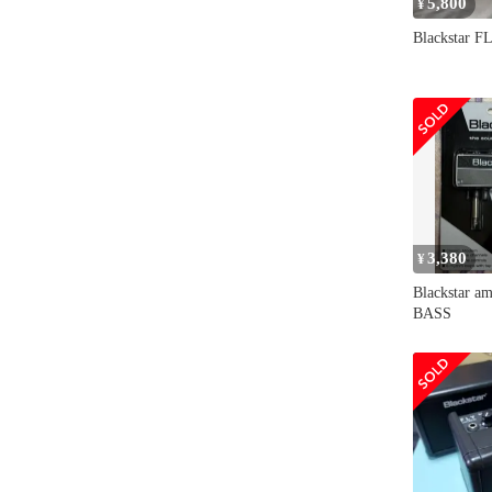
5,800
¥
Blackstar F
3,380
¥
Blackstar a
BASS