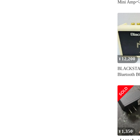
Mini Am
12,200
¥
BLACKSTA
Bluetooth
ラー
1,350
¥