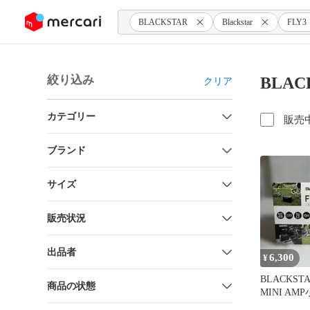
ンツにスキップ
BLACKSTAR
Blackstar
FLY3
絞り込み
BLAC
クリア
カテゴリー
販売
ブランド
サイズ
販売状況
出品者
6,300
¥
BLACKSTA
商品の状態
MINI A
ンプ コン