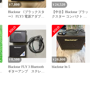
7,800
24,520
¥
¥
Blackstar 《ブラックスタ
【中古】Blackstar ブラッ
】
ー》 FLY3 電源アダプタ
クスター コンパクト ギ
ー付き
ターアンプ FLY3 Stereo
Pack ポータブル スピー
カーセット パソコンスピ
ーカー 3W
8,500
20,000
¥
¥
Blackstar FLY 3 Bluetooth
blackstar ht-5
ギターアンプ ステレオ
セット