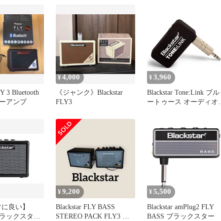
4,000
3,960
¥
¥
LY 3 Bluetooth
《ジャンク》Blackstar
Blackstar Tone:Link ブル
ーアンプ
FLY3
ートゥース オーディオ
シーバー ブラックスタ
9,200
5,500
¥
¥
常に良い】
Blackstar FLY BASS
Blackstar amPlug2 FLY
ar ブラックスター
STEREO PACK FLY3 美
BASS ブラックスター