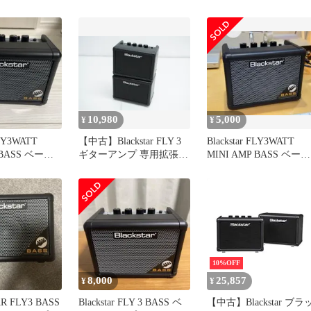
SS ミニ・ベース
品
10,980
5,000
¥
¥
FLY3WATT
【中古】Blackstar FLY 3
Blackstar FLY3WATT
 BASS ベース
ギターアンプ 専用拡張ス
MINI AMP BASS ベース
ピーカー FLY 103付き
アンプ
10%OFF
8,000
25,857
¥
¥
R FLY3 BASS
Blackstar FLY 3 BASS ベ
【中古】Blackstar ブラ