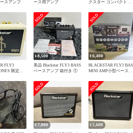
pベースアンプ
ース用アンプ
クスター コンパクト ギ
ターアンプ FLY3 Stereo
Pack ポータブル スピー
カーセット パソコンス
ーカー 3W
8,500
6,400
¥
¥
R FLY3
美品 Blackstar FLY3 BASS
BLACKSTAR FLY3 BAS
 BONES 限定カ
ベースアンプ 箱付き ①
MINI AMP小型ベースア
ンプ コンボ
7,000
5,600
¥
¥