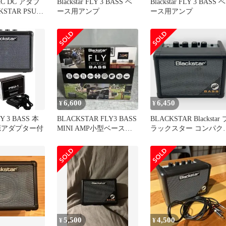
AC DC アダプ
Blackstar FLY 3 BASS ベ
Blackstar FLY 3 BASS ベ
STAR PSU-1
ース用アンプ
ース用アンプ
6,600
6,450
¥
¥
FLY 3 BASS 本
BLACKSTAR FLY3 BASS
BLACKSTAR Blackstar 
源アダプター付
MINI AMP小型ベースア
ラックスター コンパク
ンプ コンボ
ベースアンプ FLY3 BAS
5,500
4,500
¥
¥