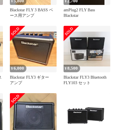
5,800
2,700
¥
¥
Blackstar FLY 3 BASS ベ
amPlug2 FLY Bass
ース用アンプ
Blackstar
6,000
8,500
¥
¥
ス
Blackstar FLY3 ギター
Blackstar FLY3 Bluetooth
アンプ
FLY103 セット