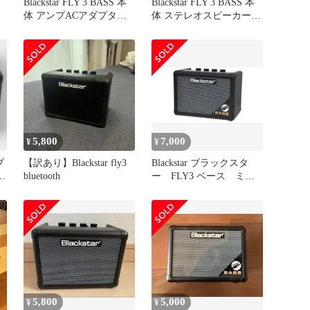
Blackstar FLY 3 BASS 本
Blackstar FLY 3 BASS 本
体 アンプACアダプター
体 ステレオスピーカー付
付
き
5,800
7,000
¥
¥
ブ
【訳あり】Blackstar fly3
Blackstar ブラックスタ
ト
bluetooth
ー FLY3 ベース ミニ
S
アンプ
5,800
5,000
¥
¥