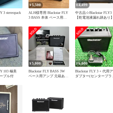
5,500
4,499
¥
¥
Y 3 stereopack
ALH様専用 Blackstar FLY
中古品☆Blackstar FLY3
3 BASS 本体 ベース用ア
【乾電池液漏れ跡あり
ンプ
5,000
6,000
¥
¥
FLY 103 極美
Blackstar FLY BASS 3W
Blackstar FLY 3 + 代用ア
ーブル付
ベース用アンプ 元箱あり
ダプター(センタープラ
中古品
ス） 動作良好