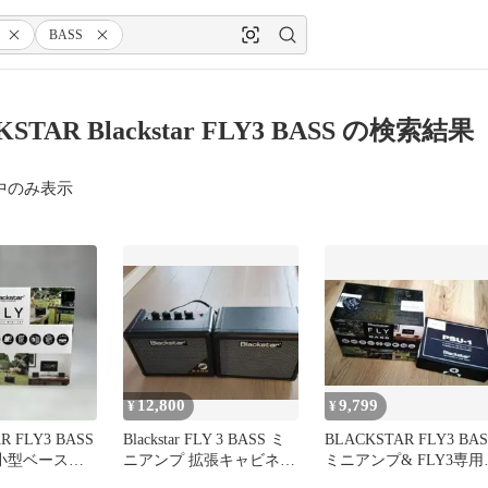
BASS
KSTAR Blackstar FLY3 BASS の検索結果
中のみ表示
12,800
9,799
¥
¥
R FLY3 BASS
Blackstar FLY 3 BASS ミ
BLACKSTAR FLY3 BAS
MP小型ベースア
ニアンプ 拡張キャビネッ
ミニアンプ& FLY3専用
ボ
トセット
ダプタ付き