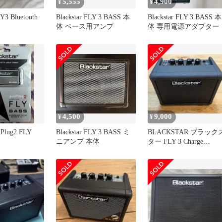
5,555
4,900
¥
¥
LY3 Bluetooth
Blackstar FLY 3 BASS 本
Blackstar FLY 3 BASS 本
体 ベース用アンプ
体 専用電源アダプター
4,500
9,000
¥
¥
mPlug2 FLY
Blackstar FLY 3 BASS ミ
BLACKSTAR ブラック
ニアンプ 本体
ター FLY 3 Charge
Bluetooth