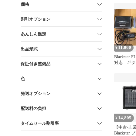
価格
割引オプション
あんしん鑑定
11,000
¥
出品形式
Blackstar F
対応 ギタ
保証付き整備品
色
発送オプション
配送料の負担
14,805
¥
タイムセール割引率
【中古-非
Blackst