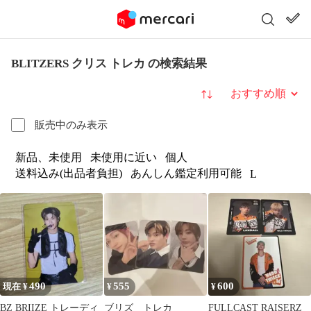
BLITZERS クリス トレカ の検索結果
並び替え
販売中のみ表示
新品、未使用
未使用に近い
個人
送料込み(出品者負担)
あんしん鑑定利用可能
L
490
555
600
現在 ¥
¥
¥
BZ BRIIZE トレーディ
ブリズ トレカ
FULLCAST RAISERZ