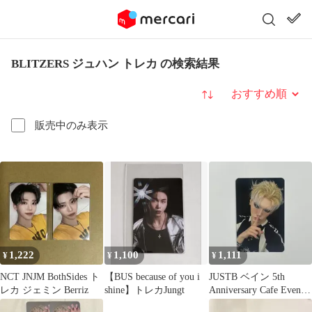
BLITZERS ジュハン トレカ の検索結果
並び替え
販売中のみ表示
1,222
1,100
1,111
¥
¥
¥
NCT JNJM BothSides ト
【BUS because of you i
JUSTB ベイン 5th
レカ ジェミン Berriz
shine】トレカJungt
Anniversary Cafe Event
トレカ