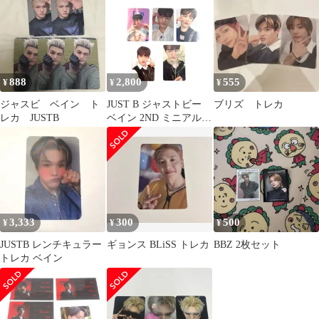
888
2,800
555
¥
¥
¥
ジャスビ ベイン ト
JUST B ジャストビー
ブリズ トレカ
レカ JUSTB
ベイン 2ND ミニアルバ
ム トレーディングカー
ド トレカ 5枚まとめ売
り 美品【BL0722_34】
3,333
300
500
¥
¥
¥
JUSTB レンチキュラー
ギョンス BLiSS トレカ
BBZ 2枚セット
トレカ ベイン