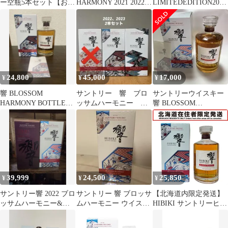
ー空瓶5本セット【おま
HARMONY 2021 2022
LIMITEDEDITION2022
け付き】
2023 3本セット
響BLOSSOM
HARMONY2022
24,800
45,000
17,000
¥
¥
¥
響 BLOSSOM
サントリー 響 ブロ
サントリーウイスキー
HARMONY BOTTLED
ッサムハーモニー
響 BLOSSOM
IN 2022 M1175
2022 2023 2本セット
HARMONY 2022
39,999
24,500
25,850
¥
¥
¥
サントリー響 2022 ブロ
サントリー 響 ブロッサ
【北海道内限定発送】
ッサムハーモニー&ブ
ムハーモニー ウイスキ
HIBIKI サントリーヒビ
レンダーズチョイス
ー 2022 43度 700ml
キ BLOSSOM
700ml箱付
HARMONY 2022 43°