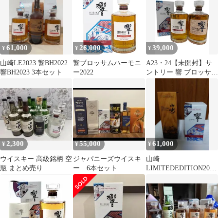
700ml 箱付 未開栓
61,000
26,000
39,000
¥
¥
¥
山崎LE2023 響BH2022
響ブロッサムハーモニ
A23・24【未開封】サ
響BH2023 3本セット
ー2022
ントリー 響 ブロッサム
ハーモニー 2022 ブレ
ンダーズチョイス
2,300
55,000
61,000
¥
¥
¥
ウイスキー 高級銘柄 空
ジャパニーズウイスキ
山崎
瓶 まとめ売り
ー 6本セット
LIMITEDEDITION2022
、響
BLOSSOMHARMONY2
022