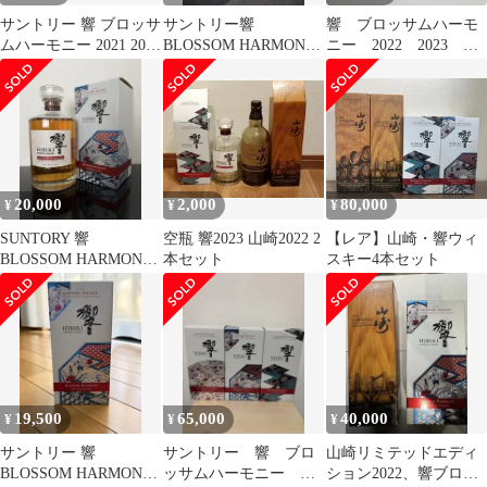
サントリー 響 ブロッサ
サントリー響
響 ブロッサムハーモ
ムハーモニー 2021 2022
BLOSSOM HARMONY
ニー 2022 2023 ２
2本セット
2022
本セット
20,000
2,000
80,000
¥
¥
¥
SUNTORY 響
空瓶 響2023 山崎2022 2
【レア】山崎・響ウィ
BLOSSOM HARMONY
本セット
スキー4本セット
2022 未開封
19,500
65,000
40,000
¥
¥
¥
サントリー 響
サントリー 響 ブロ
山崎リミテッドエディ
BLOSSOM HARMONY
ッサムハーモニー
ション2022、響ブロッ