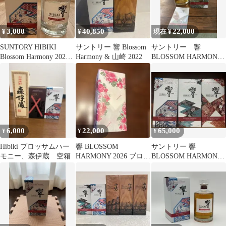
3,000
40,850
22,000
¥
¥
現在 ¥
SUNTORY HIBIKI
サントリー 響 Blossom
サントリー 響
Blossom Harmony 2022
Harmony & 山崎 2022
BLOSSOM HARMONY
空瓶
2026
6,000
22,000
65,000
¥
¥
¥
Hibiki ブロッサムハー
響 BLOSSOM
サントリー 響
モニー、森伊蔵 空箱
HARMONY 2026 ブロッ
BLOSSOM HARMONY
サム ハーモニー
2022 2023 2024