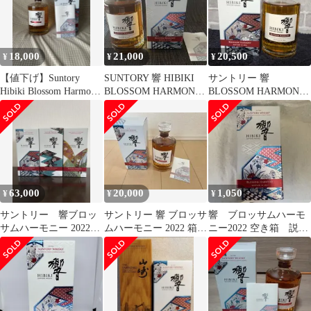
18,000
21,000
20,500
¥
¥
¥
【値下げ】Suntory
SUNTORY 響 HIBIKI
サントリー 響
Hibiki Blossom Harmony
BLOSSOM HARMONY
BLOSSOM HARMONY
2022
2022
2022
63,000
20,000
1,050
¥
¥
¥
サントリー 響ブロッ
サントリー 響 ブロッサ
響 ブロッサムハーモ
サムハーモニー 2022・
ムハーモニー 2022 箱
ニー2022 空き箱 説明
2023・2026・3本セット
付 小冊子付 700ml
カード付き