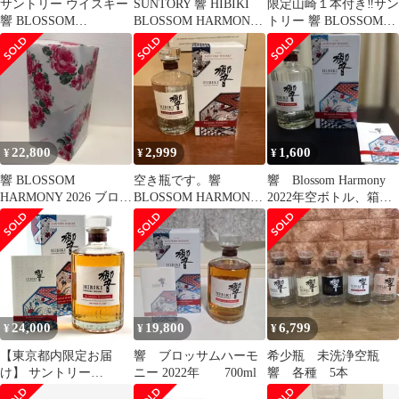
サントリー ウイスキー
SUNTORY 響 HIBIKI
限定山崎１本付き‼️サン
響 BLOSSOM
BLOSSOM HARMONY
トリー 響 BLOSSOM
HARMONY 2022
2022
HARMONY 2022
22,800
2,999
1,600
¥
¥
¥
響 BLOSSOM
空き瓶です。響
響 Blossom Harmony
HARMONY 2026 ブロッ
BLOSSOM HARMONY
2022年空ボトル、箱、
サム ハーモニー
2022 空ボトル
説明書
24,000
19,800
6,799
¥
¥
¥
【東京都内限定お届
響 ブロッサムハーモ
希少瓶 未洗浄空瓶
け】 サントリー
ニー 2022年 700ml
響 各種 5本
SUNTORY 響 ブロッサ