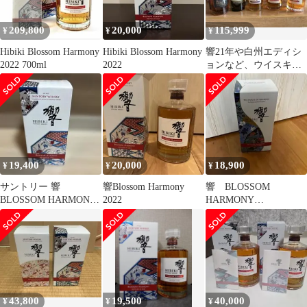
209,800
20,000
115,999
¥
¥
¥
Hibiki Blossom Harmony
Hibiki Blossom Harmony
響21年や白州エディシ
2022 700ml
2022
ョンなど、ウイスキー5
種類をまとめて売れま
す、全部箱付き
19,400
20,000
18,900
¥
¥
¥
サントリー 響
響Blossom Harmony
響 BLOSSOM
BLOSSOM HARMONY
2022
HARMONY
2022
BOTTLEDIN2025
43,800
19,500
40,000
¥
¥
¥