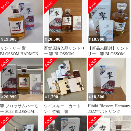
2022（新品未開封箱付
2021 2022 2023 3本セッ
サムハーモニー2022 セ
き）
ト
ット
19,000
20,500
18,900
¥
¥
¥
サントリー 響
百貨店購入品サントリ
【新品未開封】サント
BLOSSOM HARMONY
ー 響 BLOSSOM
リー 響 BLOSSOM
2022
HARMONY2022ホログ
HARMONY 2022
ラム冊子
20,999
1,700
18,500
¥
¥
¥
響 ブロッサムハーモニ
ウイスキー カート
Hibiki Blossom Harmony
ー 2022 BLOSSOM
ン 竹鶴 響
2022年ボトリング
HARMONY サントリー