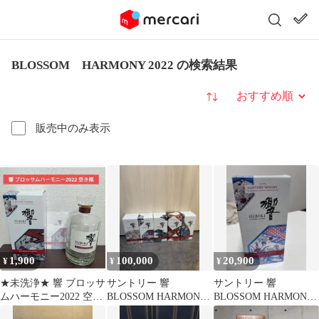
BLOSSOM HARMONY 2022 の検索結果
並び替え
販売中のみ表示
1,900
100,000
20,900
¥
¥
¥
★未洗浄★ 響 ブロッサ
サントリー 響
サントリー 響
ムハーモニー2022 空き
BLOSSOM HARMONY
BLOSSOM HARMONY
瓶
5本セット
2022