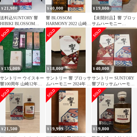
21,980
40,000
19,000
¥
¥
¥
送料込SUNTORY 響
響 BLOSSOM
【未開封品】響 ブロッ
HIBIKI BLOSSOM
HARMONY 2022 山崎
サムハーモニー
HARMONY 2022
LIMITED 2022
BLOSSOM HARMONY
2022
135,009
18,000
40,000
¥
¥
¥
サントリー ウイスキー
サントリー 響 ブロッサ
サントリー SUNTORY
響100周年 山崎12年山
ムハーモニー 2024年 カ
響ブロッサムハーモニ
崎LE山崎白州7本セッ
ートン付 未開封
ー2022 2024 2本セット
ト
21,500
19,999
19,800
¥
¥
¥