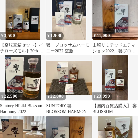
3,500
1,900
41,000
¥
¥
¥
【空瓶空箱セット】イ
響 ブロッサムハーモ
山崎リミテッドエディ
チローズモルト20th ＆
ニー2022 空瓶
ション2022、響ブロッ
響 ブロッサムハーモニ
サムハーモニー2022 セ
ー2022
ット
22,500
22,000
23,999
¥
¥
¥
Suntory Hibiki Blossom
SUNTORY 響
【国内百貨店購入】 響
Harmony 2022
BLOSSOM HARMONY
BLOSSOM
2022 未開封
HARMONY2022 700ml
化粧箱付