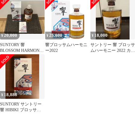
ム ハーモニー 2022
700ml 国産ウイスキー
【古酒】
20,000
25,000
18,000
¥
¥
¥
SUNTORY 響
響ブロッサムハーモニ
サントリー 響 ブロッサ
BLOSSOM HARMONY
ー2022
ムハーモニー 2022 カー
2022 未開封
トン付
18,888
¥
SUNTORY サントリー
響 HIBIKI ブロッサム
ハーモニー 2022