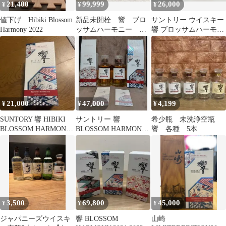
21,400
99,999
26,000
¥
¥
¥
値下げ Hibiki Blossom
新品未開栓 響 ブロ
サントリー ウイスキー
Harmony 2022
ッサムハーモニー 山
響 ブロッサムハーモニ
崎 リミテッドエディ
ー 2022
ション５本セット
21,000
47,000
4,199
¥
¥
¥
SUNTORY 響 HIBIKI
サントリー 響
希少瓶 未洗浄空瓶
BLOSSOM HARMONY
BLOSSOM HARMONY
響 各種 5本
2022
2021 2022 2本セット
3,500
69,800
45,000
¥
¥
¥
ジャパニーズウイスキ
響 BLOSSOM
山崎