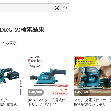
0DRG の検索結果
中のみ表示
40,980
45,148
¥
¥
マキタ
[bn:4] マキタ 充電式仕
マキタ 充電式仕上サン
） 18V 充電式仕
上サンダ 18V 6.0Ah
BO380DRG バッテリ
バッテリー ・
BO380DRG
BL1860B・充電器