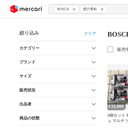
ンツにスキップ
BOSCH
壁穴専科
絞り込み
BOS
クリア
カテゴリー
販売
ブランド
サイズ
販売状況
出品者
22,000
¥
4個セット 
商品の状態
ュ マルチ
セット壁穴