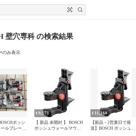
CH 壁穴専科 の検索結果
中のみ表示
9,171
11,160
¥
¥
BOSCHボッシ
【 新品 未開封 】 BOSCH
【新品・2営業日で発
ツールブレード
ボッシュウォールマウン
送】BOSCH ボッシュ
専科 スターロ
ト BM1N 未使用 送料無
BOSCH ウォールマウン