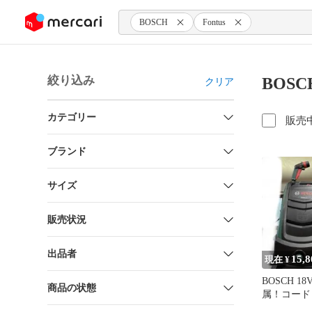
ンツにスキップ
BOSCH
Fontus
絞り込み
BOSC
クリア
カテゴリー
販売
ブランド
サイズ
販売状況
出品者
15,8
現在 ¥
BOSCH 
商品の状態
属！コード
Fontus(