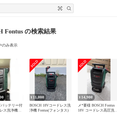
H Fontus の検索結果
中のみ表示
00
11,000
14,900
¥
¥
18Vバッテリー付
BOSCH 18Vコードレス洗
メ*要様 BOSCH Fontus
レス洗浄機
浄機 Fontus(フォンタス)
18V コードレス高圧洗
フォンタス)
機