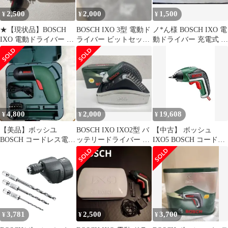
2,500
2,000
1,500
¥
¥
¥
★【現状品】BOSCH
BOSCH IXO 3型 電動ド
ノ*ん様 BOSCH IXO 電
IXO 電動ドライバー 本
ライバー ビットセット
動ドライバー 充電式 ビ
体 ボッシュ★
付き
ットセット付き
4,800
2,000
19,608
¥
¥
¥
【美品】ボッシユ
BOSCH IXO IXO2型 バ
【中古】 ボッシュ
BOSCH コードレス電動
ッテリードライバー 本
IXO5 BOSCH コードレ
ドライバー ドリル
体
ス電動ドライバー
IXO6 取説付
3,781
2,500
3,700
¥
¥
¥