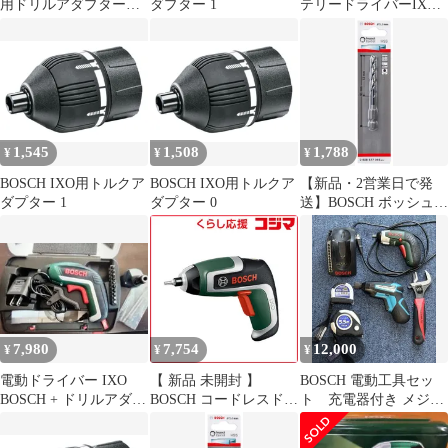
用ドリルアダプター専
ダプター 1
テリードライバーIXO
用ドリルビット
用ドリルアダプター(ド
5mmφ2608577056奥行
リルビット付き) DRIL
0.5x高さ9.1x幅0.635cm
1
1,545
1,508
1,788
¥
¥
¥
BOSCH IXO用トルクア
BOSCH IXO用トルクア
【新品・2営業日で発
ダプター 1
ダプター 0
送】BOSCH ボッシュ
ボッシュ(BOSCH) IXO
用ドリルアダプター専
用ドリルビット5mmφ
2608577056 奥行0.5×高
さ9.1×幅0.635cm
7,980
7,754
12,000
¥
¥
¥
電動ドライバー IXO
【 新品 未開封 】
BOSCH 電動工具セッ
BOSCH + ドリルアダプ
BOSCH コードレスドラ
ト 充電器付き メジャ
タ
イバー IXO(アイ・エッ
ー モンキーレンチ お
クス・オー) IXO7 未使
得セット あ