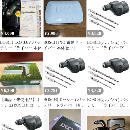
4,000
2,980
3,828
¥
¥
¥
BOSCH IXO 3.6V バッ
BOSCH IXO 電動ドラ
BOSCH(ボッシュ) バッ
テリードライバー 本体
イバー 本体セット
テリードライバーIXO
用ドリルアダプター(ド
リルビット付き) DRIL
0
6,300
3,781
3,828
¥
¥
¥
【新品・未使用品】ボ
BOSCH(ボッシュ) バッ
BOSCH(ボッシュ) バッ
ッシュ(BOSCH) コード
テリードライバーIXO
テリードライバーIXO
レス電動ドライバー
用ドリルアダプター(ド
用ドリルアダプター(ド
IXO5
リルビット付き) DRILL
リルビット付き) DRIL
0
1