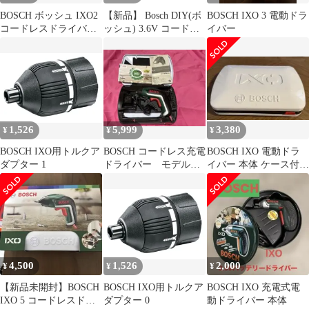
BOSCH ボッシュ IXO2
【新品】 Bosch DIY(ボ
BOSCH IXO 3 電動ドラ
コードレスドライバー
ッシュ) 3.6V コードレ
イバー
DIY 工具 日曜大工
スドライバー(Micro-
USB充電コード1個
(USB/ACアダプター無
し)、ビット5種計5本
(PH1・2・3, S4・6 各1
本付き) ESD3.6 グリー
ン 1
1,526
5,999
3,380
¥
¥
¥
BOSCH IXO用トルクア
BOSCH コードレス充電
BOSCH IXO 電動ドラ
ダプター 1
ドライバー モデル
イバー 本体 ケース付＋
IXO 未使用品 4101-
トルクアダプター
08-1
4,500
1,526
2,000
¥
¥
¥
【新品未開封】BOSCH
BOSCH IXO用トルクア
BOSCH IXO 充電式電
IXO 5 コードレスドラ
ダプター 0
動ドライバー 本体