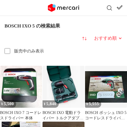
BOSCH IXO 5 の検索結果
並び替え
販売中のみ表示
5,500
5,840
5,555
¥
¥
¥
BOSCH IXO 7 コードレ
BOSCH IXO 電動ドラ
BOSCH ボッシュ IXO 5
スドライバー 本体
イバー トルクアダプタ
コードレスドライバ
ー付 ボッシュ 工具
ー 美品