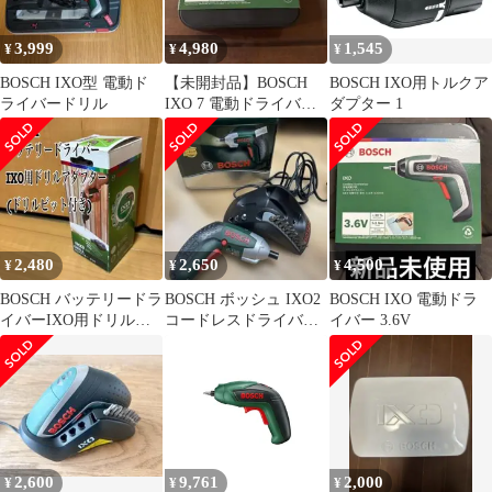
3,999
4,980
1,545
¥
¥
¥
BOSCH IXO型 電動ド
【未開封品】BOSCH
BOSCH IXO用トルクア
ライバードリル
IXO 7 電動ドライバー
ダプター 1
3.6V ボッシュ
2,480
2,650
4,500
¥
¥
¥
BOSCH バッテリードラ
BOSCH ボッシュ IXO2
BOSCH IXO 電動ドラ
イバーIXO用ドリルア
コードレスドライバー
イバー 3.6V
ダプター(ドリルビット
DIY 工具 日曜大工
付き)
2,600
9,761
2,000
¥
¥
¥