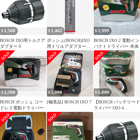
用 送料無料
1,508
1,462
1,999
¥
¥
¥
BOSCH IXO用トルクア
ボッシュ(BOSCH)IXO
BOSCH IXO 2 電動イン
ダプター 0
用ドリルアダプター専
パクトドライバー 本体
用ドリルビット
5mmφ2608577056奥行
0.5x高さ9.1x幅0.635cm
2,500
5,000
3,800
¥
¥
¥
BOSCH ボッシュ コー
[極美品] BOSCH IXO 7
【BOSCH バッテリード
ドレス電動ドライバー
ライバー IXO 4
PLUS】