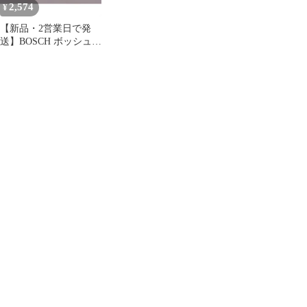
2,574
¥
【新品・2営業日で発
送】BOSCH ボッシュ
ボッシュ カーボンブラ
シセット (2個入)
(1617014128 6250)