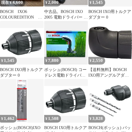
4,600
2,000
1,545
現在 ¥
¥
¥
BOSCH IXO6
中古品。BOSCH IXO
BOSCH IXO用トルクア
COLOUREDITION コ
2005 電動ドライバー 本
ダプター 0
ードレスドライバー
体 充電器セット
工具
1,545
7,880
2,550
¥
¥
¥
BOSCH IXO用トルクア
ボッシュ(BOSCH) コー
【送料無料】BOSCH
ダプター 0
ドレス電動ドライバー
IXO用アングルアダプ
IXO5 正逆転切替
ター
1,462
1,508
3,828
¥
¥
¥
ボッシュ(BOSCH)IXO
BOSCH IXO用トルクア
BOSCH(ボッシュ) バッ