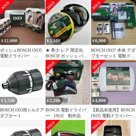
イバー 本体
12,000
3,300
6,900
¥
¥
¥
ボッシュBOSCH IXO5
★ 希少 レア 限定缶
BOSCH IXO7 本体 アダ
電動ドライバー
BOSCH ボッシュ バッ
プターセット 電動ドラ
CUTTER コードレス
テリードライバー IXO
イバー
バッテリー電圧
DC3.6V 容量1.3Ah 動作
確認済み 現状品
1,526
2,200
4,800
¥
¥
¥
BOSCH IXO用トルクア
BOSCH 電動ドライバ
【新品未使用】BOSCH
ダプター 1
ー IXO2 動作品
IXO5 電動ドライバー
トルク/スミヨセアダプ
ター付