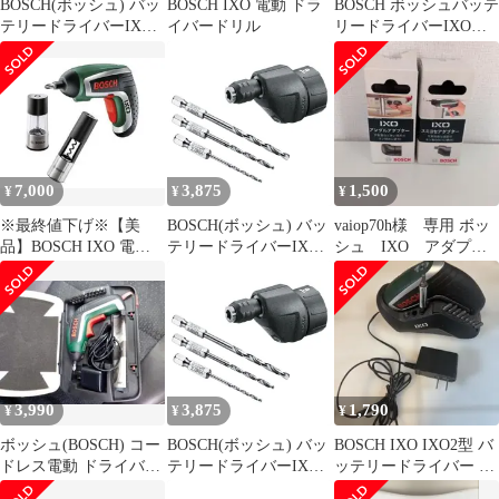
BOSCH(ボッシュ) バッ
BOSCH IXO 電動 ドラ
BOSCH ボッシュバッテ
テリードライバーIXO
イバードリル
リードライバーIXO４
用ドリルアダプター(ド
型 セット＋トルクアダ
リルビット付き) DRILL
プター
0
7,000
3,875
1,500
¥
¥
¥
※最終値下げ※【美
BOSCH(ボッシュ) バッ
vaiop70h様 専用 ボッ
品】BOSCH IXO 電動
テリードライバーIXO
シュ IXO アダプタ
ドライバー セット DIY
用ドリルアダプター(ド
ー2個セット
リルビット付き) DRILL
0
3,990
3,875
1,790
¥
¥
¥
ボッシュ(BOSCH) コー
BOSCH(ボッシュ) バッ
BOSCH IXO IXO2型 バ
ドレス電動 ドライバー
テリードライバーIXO
ッテリードライバー 本
IXO5 正逆転切替 LED
用ドリルアダプター(ド
体