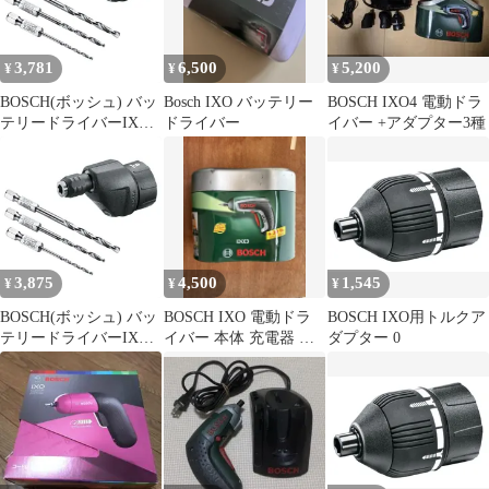
3,781
6,500
5,200
¥
¥
¥
BOSCH(ボッシュ) バッ
Bosch IXO バッテリー
BOSCH IXO4 電動ドラ
テリードライバーIXO
ドライバー
イバー +アダプター3種
用ドリルアダプター(ド
リルビット付き) DRILL
1
3,875
4,500
1,545
¥
¥
¥
BOSCH(ボッシュ) バッ
BOSCH IXO 電動ドラ
BOSCH IXO用トルクア
テリードライバーIXO
イバー 本体 充電器 ビ
ダプター 0
用ドリルアダプター(ド
ットセット
リルビット付き) DRILL
1