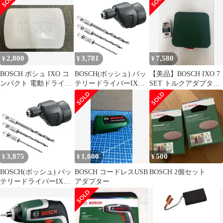
リルビット付き) DRILL
0
2,800
3,781
7,580
¥
¥
¥
BOSCH ボシュ IXO コ
BOSCH(ボッシュ) バッ
【美品】BOSCH IXO 7
ンパクト 電動ドライバ
テリードライバーIXO
SET トルクアダプター
ー
用ドリルアダプター(ド
付
リルビット付き) DRILL
0
3,875
1,000
500
¥
¥
¥
BOSCH(ボッシュ) バッ
BOSCH コードレスUSB
BOSCH 2個セット
テリードライバーIXO
アダプター
用ドリルアダプター(ド
リルビット付き) DRILL
0