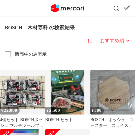
BOSCH 木材専科 の検索結果
並び替え
販売中のみ表示
22,000
2,500
300
¥
¥
¥
4個セット BOSCHボッ
BOSCH セット
BOSCH ボッシュ コ
シュ マルチツールブレ
ースター スライスコ
ードセット壁穴専科 ス
ースター 木製