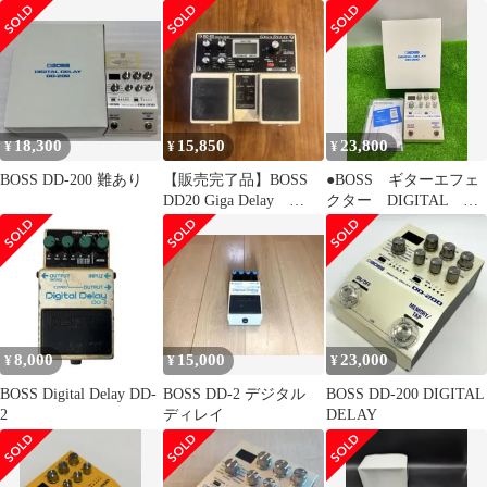
イ
体◆
18,300
15,850
23,800
¥
¥
¥
BOSS DD-200 難あり
【販売完了品】BOSS
●BOSS ギターエフェ
DD20 Giga Delay
クター DIGITAL
LOOPER
DELAY DD-200 動作
確認済み 中古
u260606_120
8,000
15,000
23,000
¥
¥
¥
BOSS Digital Delay DD-
BOSS DD-2 デジタル
BOSS DD-200 DIGITAL
2
ディレイ
DELAY