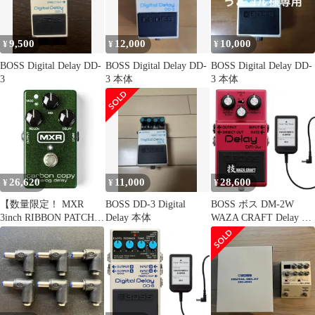
9,500
12,000
10,000
¥
¥
¥
BOSS Digital Delay DD-
BOSS Digital Delay DD-
BOSS Digital Delay DD-
3
3 本体
3 本体
26,620
11,000
28,600
¥
¥
¥
【数量限定！ MXR
BOSS DD-3 Digital
BOSS ボス DM-2W
3inch RIBBON PATCH
Delay 本体
WAZA CRAFT Delay デ
CABLE パッチケーブル
ィレイ + ACアダプター
プレゼント！】 MXR
FREE THE TONE SP-9
M169 Carbon Copy
セット
Analog Delay アナロ
グ・ディレイ