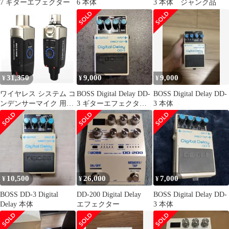
7 ギターエフェクター
6 本体
3 本体 ジャンク品
31,350
9,000
9,000
¥
¥
¥
ワイヤレス システム コ
BOSS Digital Delay DD-
BOSS Digital Delay DD-
ンデンサーマイク 用
3 ギターエフェクター
3 本体
Xvive XV-U3C マイクと
本体
ミキサーがあれば、U3
でお手軽ワイヤレス
10,500
26,000
7,000
¥
¥
¥
BOSS DD-3 Digital
DD-200 Digital Delay
BOSS Digital Delay DD-
Delay 本体
エフェクター
3 本体