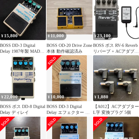
15,800
11,000
23,100
¥
¥
¥
BOSS DD-3 Digital
BOSS OD-20 Drive Zone
BOSS ボス RV-6 Reverb
Delay 1987年製 MADE
本体 動作確認済み
リバーブ + ACアダプタ
IN JAPAN
ー FREE THE TONE
AA6QC122902 f146
SP-9 セット
22,000
10,000
1,080
¥
¥
¥
BOSS ボス DD-8 Digital
BOSS DD-3 Digital
【A012】ACアダプター
Delay ディレイ
Delay エフェクター 本
L字 変換プラグ 5個
体