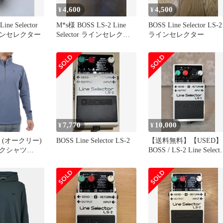
4,600
4,500
¥
¥
ine Selector
M*s様 BOSS LS-2 Line
BOSS Line Selector LS-2
ンセレクター
Selector ラインセレクタ
ラインセレクター
ー 動作
7,770
10,000
¥
¥
ey (オークリー)
BOSS Line Selector LS-2
【送料無料】【USED】
クシャツ
BOSS / LS-2 Line Selecto
 SKULL
/ ボス ラインセレクタ
 US XL サイ
XL サイズ相当)
SHIRT メンズ
ルー) TAR 吸汗
チレーション