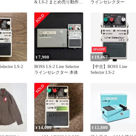
& LS-2 まとめ売り動作確
ラインセレクター
認済
10%OFF
7,900
19,467
¥
¥
elector LS-2
BOSS LS-2 Line Selector
【中古】BOSS Line
ラインセレクター 本体
Selector LS-2
14,000
12,800
¥
¥