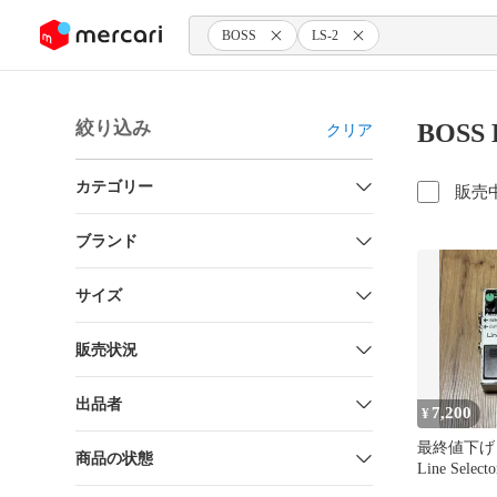
ンツにスキップ
BOSS
LS-2
絞り込み
BOSS
クリア
カテゴリー
販売
ブランド
サイズ
販売状況
出品者
7,200
¥
最終値下げ B
商品の状態
Line Sele
クター