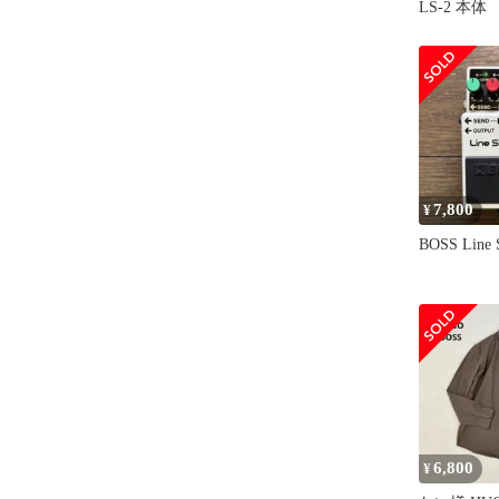
LS-2 本体
7,800
¥
BOSS Line S
6,800
¥