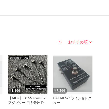
並び替え
1,100
7,500
¥
¥
【A002】 BOSS zoom 9V
CAJ MLS-2 ラインセレク
アダプター 用 5 分岐 DC
ター
ケーブル