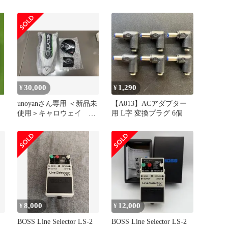
TAIWAN
ト
AA6QC122903 f146
セ
30,000
1,290
¥
¥
unoyanさん専用 ＜新品未
【A013】ACアダプター
使用＞キャロウェイ エ
用 L字 変換プラグ 6個
リート トリプルダイ
ヤ ９°
8,000
12,000
¥
¥
BOSS Line Selector LS-2
BOSS Line Selector LS-2