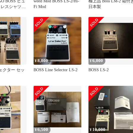
O BOSS ヒュ
weed Mod BOSS LS-2/Hi-
極上品 Boss LM-2 箱付
ドレスシャツ
Fi Mod
日本製
イロン
8,800
6,000
¥
¥
フェクター セッ
BOSS Line Selector LS-2
BOSS LS-2
6,500
10,000
¥
¥