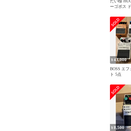
たい様 HUG
ーゴボス 
イージーア
43,000
¥
BOSS エ
ト 5点
8,500
¥