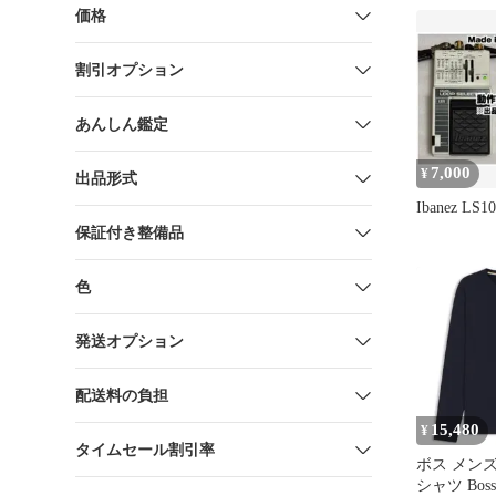
価格
割引オプション
あんしん鑑定
7,000
¥
出品形式
Ibanez LS10
保証付き整備品
色
発送オプション
配送料の負担
15,480
¥
タイムセール割引率
ボス メンズ
シャツ Boss 