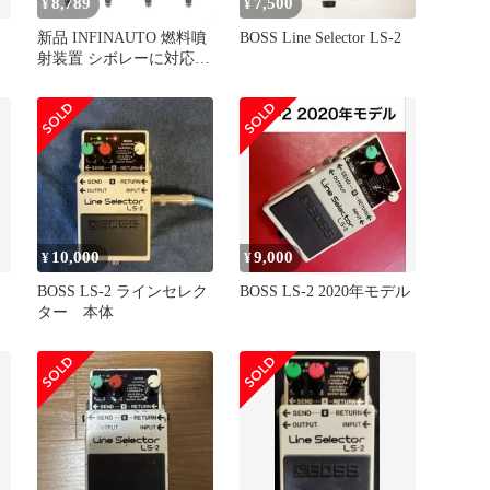
8,789
7,500
¥
¥
新品 INFINAUTO 燃料噴
BOSS Line Selector LS-2
射装置 シボレーに対応サ
バーバン21-22 5.3L 6.2L
用エンジン燃料噴射ノズ
ルNo.12687650 シボレー
に対応タホ20-22 5.3L
6.2L用ブラウン 8個セッ
ト
10,000
9,000
¥
¥
BOSS LS-2 ラインセレク
BOSS LS-2 2020年モデル
ター 本体