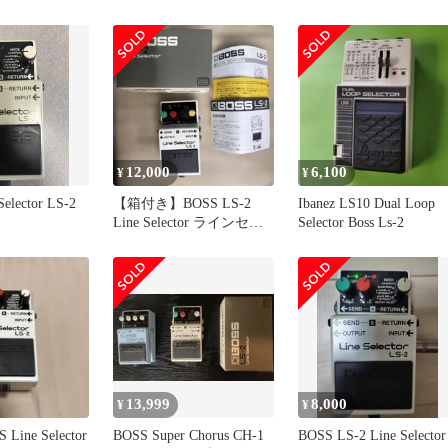
69584 01 Dark
ローダー 1600 フェアリ
ング用ネジセットボル
キット オートバイアク
サリー
12,000
6,100
¥
¥
elector LS-2
【箱付き】BOSS LS-2
Ibanez LS10 Dual Loop
Line Selector ラインセレ
Selector Boss Ls-2
クター
13,999
8,000
¥
¥
Line Selector
BOSS Super Chorus CH-1
BOSS LS-2 Line Selector