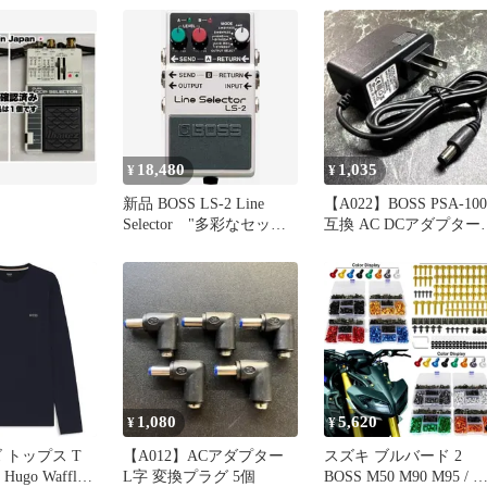
18,480
1,035
¥
¥
新品 BOSS LS-2 Line
【A022】BOSS PSA-100
Selector "多彩なセッテ
互換 AC DCアダプター
ィングを集中コントロー
9V 1.0A
ル "
1,080
5,620
¥
¥
 トップス T
【A012】ACアダプター
スズキ ブルバード 2
Hugo Waffle
L字 変換プラグ 5個
BOSS M50 M90 M95 / 