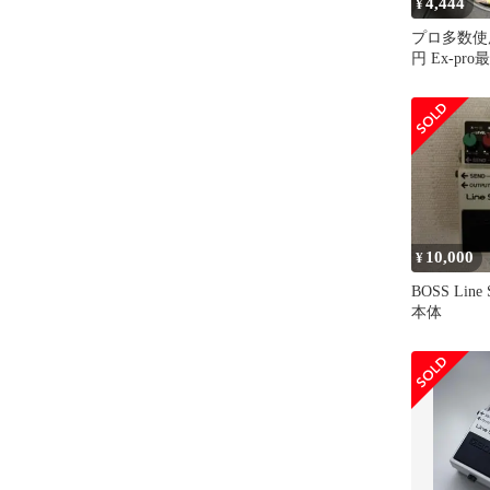
4,444
¥
プロ多数使用
円 Ex-pr
FA 5m LS
10,000
¥
BOSS Line S
本体