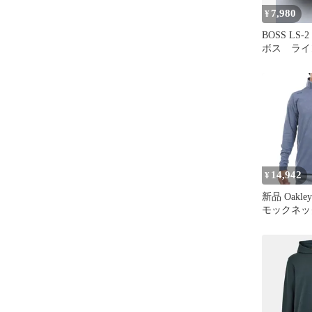
7,980
¥
BOSS LS-2 L
ボス ライ
14,942
¥
新品 Oakl
モックネッ
FOA408241
EMBOSSED
ズ (日本 2
LS MOCK 
BLUE (ブ
速乾 ベン