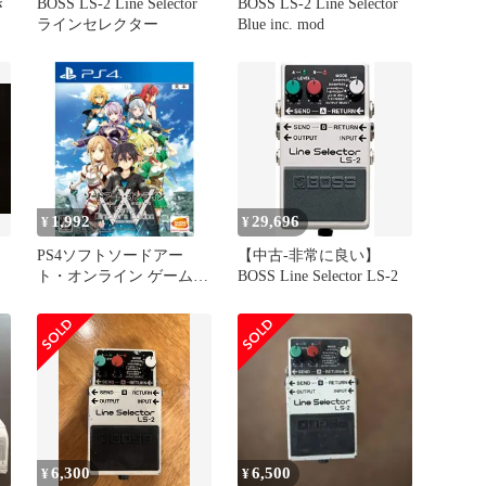
き
BOSS LS-2 Line Selector
BOSS LS-2 Line Selector
ラインセレクター
Blue inc. mod
1,992
29,696
¥
¥
PS4ソフトソードアー
【中古-非常に良い】
ト・オンライン ゲームデ
BOSS Line Selector LS-2
ィレクターズエディショ
ン(SWORD ART ONLINE
Game Directors Edition) バ
ンダイナムコエンターテ
インメント
6,300
6,500
¥
¥