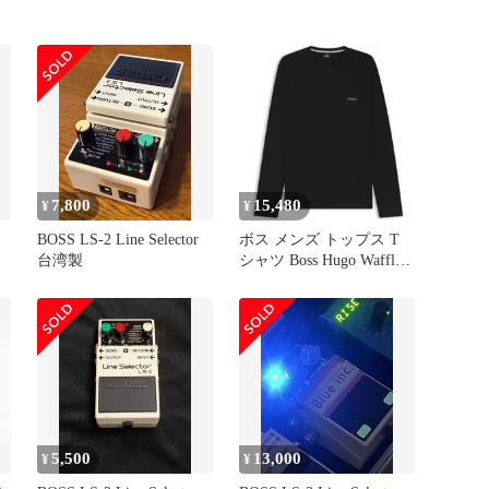
7,800
15,480
¥
¥
BOSS LS-2 Line Selector
ボス メンズ トップス T
台湾製
シャツ Boss Hugo Waffle
LsShirt 10269584 01 Black
ブラック
5,500
13,000
¥
¥