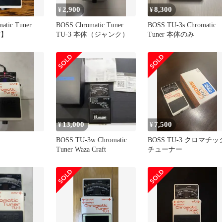
2,900
8,300
¥
¥
atic Tuner
BOSS Chromatic Tuner
BOSS TU-3s Chromatic
古】
TU-3 本体（ジャンク）
Tuner 本体のみ
13,000
7,500
¥
¥
BOSS TU-3w Chromatic
BOSS TU-3 クロマチッ
Tuner Waza Craft
チューナー