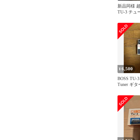
新品同様 超
TU-3 チ
6,500
¥
BOSS TU-3 
Tuner 
ー