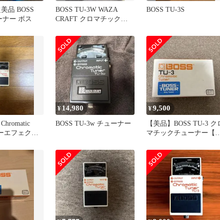
美品 BOSS
BOSS TU-3W WAZA
BOSS TU-3S
ューナー ボス
CRAFT クロマチックチ
ューナー 技クラフト
14,980
9,500
¥
¥
Chromatic
BOSS TU-3w チューナー
【美品】BOSS TU-3 ク
ギターエフェクタ
マチックチューナー【
付き】