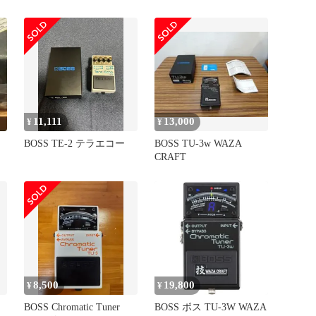
11,111
13,000
¥
¥
BOSS TE-2 テラエコー
BOSS TU-3w WAZA
CRAFT
8,500
19,800
¥
¥
BOSS Chromatic Tuner
BOSS ボス TU-3W WAZA