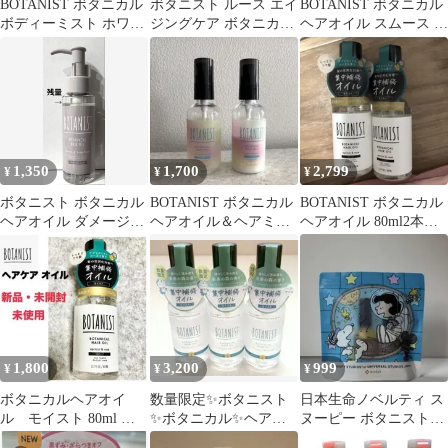
BOTANIST ボタニカル
ボタニスト ルース エイ
BOTANIST ボタニカル
ボディーミスト ホワイ
ジングケア ボタニカル
ヘアオイル スムース ペ
トティー＆シトラス
地肌クレンジング&ヘ
アー＆ジャスミン 集中
アオイル3本
補修
1,350
1,700
2,799
¥
¥
¥
ボタニスト ボタニカル
BOTANIST ボタニカル
BOTANIST ボタニカル
ヘアオイル ダメージケ
ヘアオイル＆ヘアミル
ヘアオイル 80ml2本セ
ア
ク モイスト
ット
1,800
3,200
999
¥
¥
¥
ボタニカルヘアオイ
数量限定✨ボタニスト
日本生命ノベルティ ス
ル モイスト 80ml ヘ
✨ボタニカル✨ヘアオ
ヌーピー ボタニストヘ
アケア トリートメン
イル✨モイスト✨ドラ
アオイル 2本セット