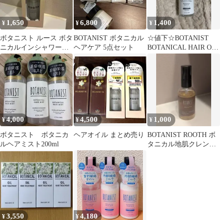
1,650
6,800
1,400
¥
¥
¥
ボタニスト ルース ボタ
BOTANIST ボタニカル
☆値下☆BOTANIST
ニカルインシャワーヘ
ヘアケア 5点セット
BOTANICAL HAIR OIL
アセラム 80ml
80ml
4,000
4,500
1,000
¥
¥
¥
ボタニスト ボタニカ
ヘアオイル まとめ売り
BOTANIST ROOTH ボ
ルヘアミスト200ml
タニカル地肌クレンジ
ング&ヘアオイル
3,550
4,180
¥
¥