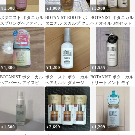
1,300
1,000
3,980
¥
¥
¥
ボタニスト ボタニカル
BOTANIST ROOTH ボ
BOTANIST ボタニカル
スプリングヘアオイル
タニカル スカルプ クレ
ヘアオイル 3本セット
サクラ ベルガモット
ンジング ヘアオイル
80ml
1,800
1,200
1,555
¥
¥
¥
BOTANIST ボタニカル
ボタニスト ボタニカル
BOTANIST ボタニカル
ヘアバーム アイスピー
ヘアミルク ダメージケ
トリートメント モイス
チレモネードの香り
ア 80ml
ト アップル＆ベリー
1,500
2,699
1,299
¥
¥
¥