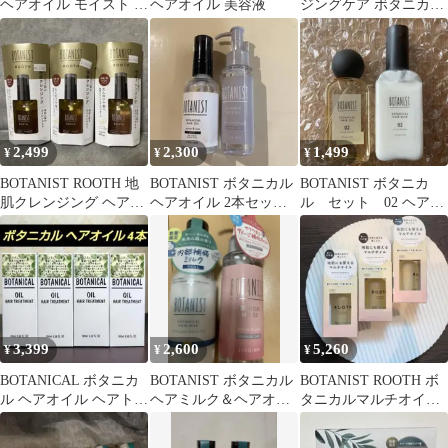
ヘアオイル モイスト ア
ヘアオイル 美容液
ジングケア ボタニカル
プリコット＆ローズ
地肌クレンジング&ヘ
アオイル80ml
2,499
2,300
1,499
¥
¥
¥
BOTANIST ROOTH 地
BOTANIST ボタニカル
BOTANIST ボタニカ
肌クレンジング ヘアオ
ヘアオイル 2本セット
ル セット 02 ヘアミ
イル 3本セット
中古
ルク ヘアオイル ボ
タニスト
3,399
2,600
5,260
¥
¥
¥
BOTANICAL ボタニカ
BOTANIST ボタニカル
BOTANIST ROOTH ボ
ル ヘアオイル ヘアトリ
ヘアミルク＆ヘアオイ
タニカルマルチオイル
ートメント 100ml×4本
ル 2本セット
60ml 3本セット