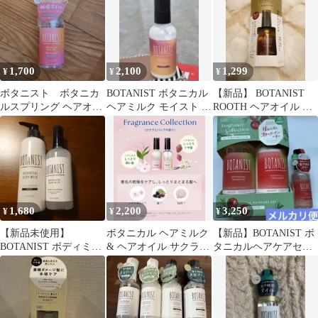
1,700
2,100
1,299
¥
¥
¥
ボタニスト ボタニカ
BOTANIST ボタニカル
【新品】 BOTANIST
ルスプリング ヘアオイ
ヘアミルク モイスト キ
ROOTH ヘアオイル 地
ルダメージケア サク
ンモクセイ＆フィグ
肌クレンジング
ラとミモザ
1,680
2,200
3,250
¥
¥
¥
【新品未使用】
ボタニカル ヘアミルク
【新品】BOTANIST ボ
BOTANIST ボディミル
& ヘアオイル サクラ＆
タニカルヘアケアセッ
ク & ヘアミスト セッ
バニラの香り
ト トマト＆ローズマリ
ト
ーの香り