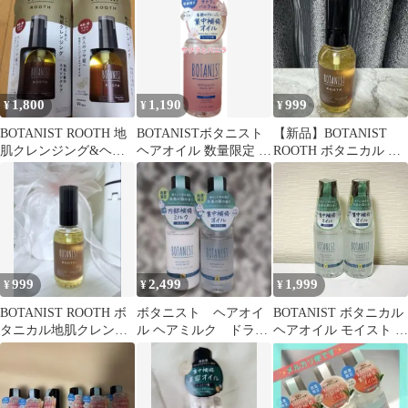
香り
1,800
1,190
999
¥
¥
¥
BOTANIST ROOTH 地
BOTANISTボタニスト
【新品】BOTANIST
肌クレンジング&ヘア
ヘアオイル 数量限定 サ
ROOTH ボタニカル ス
オイル 2本セット
クラとバニラの香り
カルプセラムオイル
80mL
999
2,499
1,999
¥
¥
¥
BOTANIST ROOTH ボ
ボタニスト ヘアオイ
BOTANIST ボタニカル
タニカル地肌クレンジ
ル ヘアミルク ドラえ
ヘアオイル モイスト ド
ング＆ヘアオイル
もん モイスト フュ
ラえもんデザイン 2本
ーチャーグリーン
セット