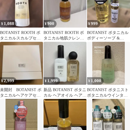
1,088
900
999
¥
¥
¥
BOTANIST ROOTH ボ
BOTANIST ROOTH ボ
BOTANIST ボタニカル
タニカルスカルプセラ
タニカル地肌クレンジ
ボディーソープ &
ム トリートメント
ング＆ヘアオイル
BIORICA ヘアオイル
2,999
1,999
1,000
¥
¥
¥
未開封 BOTANIST ボ
新品 BOTANIST ボタニ
BOTANIST ボタニスト
タニカルヘアケアセッ
カル ヘアオイル ヘアミ
ボタニカルウインター
ト 02
ルク セット
ヘアパフューム 52ml