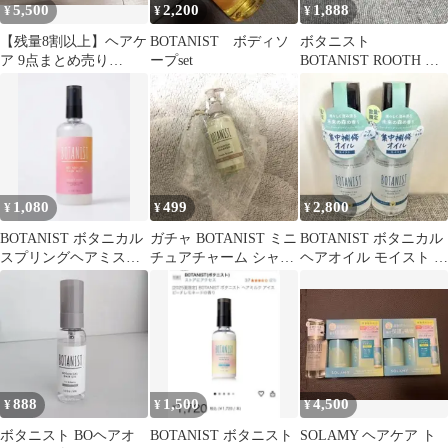
5,500
2,200
1,888
¥
¥
¥
【残量8割以上】ヘアケ
BOTANIST ボディソ
ボタニスト
ア 9点まとめ売り
ープset
BOTANIST ROOTH ヘ
SABON ロレアル
アオイル 2本セット
BOTANIST
1,080
499
2,800
¥
¥
¥
BOTANIST ボタニカル
ガチャ BOTANIST ミニ
BOTANIST ボタニカル
スプリングヘアミスト
チュアチャーム シャン
ヘアオイル モイスト 未
サクラ＆ミモザ 200ml
プー
来の森の香り80ml 2本
888
1,500
4,500
¥
¥
¥
ボタニスト BOヘアオ
BOTANIST ボタニスト
SOLAMY ヘアケア ト