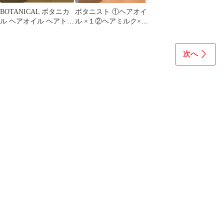
BOTANICAL ボタニカ
ボタニスト ①ヘアオイ
ル ヘアオイル ヘアトリ
ル ×１②ヘアミルク×
ートメント 100ml×4本
２ モイスト サクラ
とバニラの香り
次へ