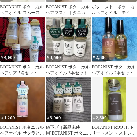
BOTANIST ボタニカル
BOTANIST ボタニカル
ボタニスト ボタニカ
ヘアオイル スムース ペ
ヘアマスク ボタニカル
ルヘアオイル モイス
アー＆ジャスミン
ヘアオイル ダメージケ
ト 80ml×6個セット
ア
4,000
3,500
2,300
¥
¥
¥
BOTANIST ボタニカル
BOTANIST ボタニカル
BOTANIST ボタニカル
ヘアケア 5点セット
ヘアオイル 3本セット
ヘアオイル 2本セット
1,200
3,000
2,500
¥
¥
¥
BOTANIST ボタニカル
値下げ［新品未使
BOTANIST ROOTH ト
ヘアオイル サクラとバ
用]BOTANIST ボタニカ
リートメント ストレー