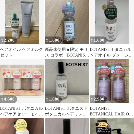
ニラの香り
ルヘアオイル 三本セッ
ト 460g
ト
2,200
1,600
1,600
¥
¥
¥
ヘアオイル ヘアミルク
新品未使用★限定 モリ
BOTANISTボタニカル
セット
ス コラボ BOTANIST
ヘアオイル ダメージケ
ボタニカルヘアオイル
ア 80ml
4,600
1,680
2,980
¥
¥
¥
BOTANIST ボタニカル
BOTANIST ボタニスト
BOTANIST
ヘアケアセット モイス
ボタニカルヘアミスト
BOTANICAL HAIR OIL
ト ドラえもん
マンダリン＆リーフグ
80ml 2本
リーン