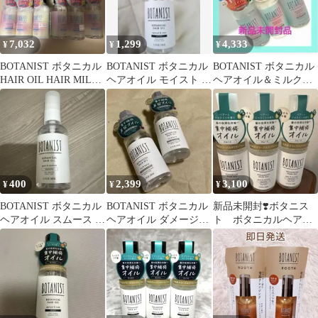
7,032
1,299
4,333
¥
¥
¥
BOTANIST ボタニカル
BOTANIST ボタニカル
BOTANIST ボタニカル
HAIR OIL HAIR MILK
ヘアオイル モイスト ア
ヘアオイル＆ミルク
数量限定
プリコット＆ローズ
ピーチティーの香り 3
本セット
400
2,399
3,100
¥
¥
¥
BOTANIST ボタニカル
BOTANIST ボタニカル
新品未開封❣️ボタニス
ヘアオイル スムース ペ
ヘアオイル ダメージケ
ト ボタニカルヘアオ
アー＆ジャスミン
ア 80ml 2本セット
イル スムース 3本セ
ット