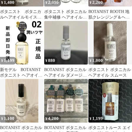
1,400
2,990
2,200
¥
¥
¥
ボタニスト ボタニカ
ボタニスト ボタニカル
BOTANIST ROOTH 地
ルヘアオイルモイス
集中補修 ヘアオイル
肌クレンジング＆ヘア
ト アプリコットとロ
200ml 3本セット
オイル 【2個】
ーズの香り
1,199
880
1,000
¥
¥
¥
新モデル BOTANIST
BOTANIST ボタニカル
ボタニスト ボタニカル
ボタニスト ヘアオイル
ヘアオイル ダメージケ
ヘアオイル スムース
02 潤いツヤ髪
ア 80ml
1,100
4,200
1,199
¥
¥
¥
BOTANIST ボタニカル
BOTANIST ボタニカル
ボタニストルース エイ