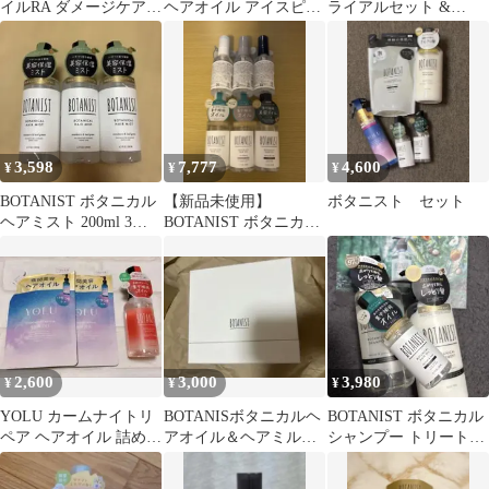
イルRA ダメージケア
ヘアオイル アイスピー
ライアルセット &
IB
チレモネード
BOTANIST ボディソー
プ
3,598
7,777
4,600
¥
¥
¥
BOTANIST ボタニカル
【新品未使用】
ボタニスト セット
ヘアミスト 200ml 3本
BOTANIST ボタニカル
セット
ヘアオイル 3種類 各2個
セット
2,600
3,000
3,980
¥
¥
¥
YOLU カームナイトリ
BOTANISボタニカルヘ
BOTANIST ボタニカル
ペア ヘアオイル 詰め替
アオイル＆ヘアミルク
シャンプー トリートメ
え 2個 & BOTANIST
02セットギフトセット
ント ヘアオイル セット
20代30代