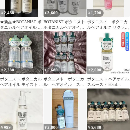
2,488
3,600
1,700
¥
¥
¥
★新品★BOTANIST ボ
BOTANIST ボタニスト
ボタニスト ボタニカ
タニカルヘアオイル ダ
ボタニカルヘアオイル
ルヘアミルク サクラと
メージケア 2本
スムース 3本セット
チェリーの香り 数量
限定品
2,280
5,680
2,000
¥
¥
¥
ボタニスト ボタニカル
ボタニスト ボタニカ
ボタニスト ヘアオイル
ヘアオイル モイスト ド
ル ヘアオイル スム
スムースト 80ml
ラえもん 80ml 2本
ースタイプ 6個セット
BOTANIST ダメージケ
ア ツヤ 集中補修 ペア
ーとジャスミンの香り
スタイリング ヘアオイ
ル
999
2,800
5,680
¥
¥
¥