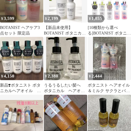
3,599
2,199
1,855
¥
¥
¥
BOTANIST ヘアケア3
【新品未使用】
[10種類から選べ
点セット 限定品
BOTANIST ボタニカル
る]BOTANIST ボタニス
ヘアミスト ヘアミルク
ト ボタニカル ヘアミル
セット
ク ヘアオイル モイスト
80ml[指定場所ダイレク
ト]
4,150
2,380
2,444
¥
¥
¥
新品❣️ボタニスト ボタ
うるうるしたい髪へ
ボタニスト ヘアオイル
ニカルヘアオイル モ
ボタニカル ヘアオイ
＆ミルク サクラとバニ
イスト80ml 4本セット
ル2本 ぱさついた髪を
ラの香り
補修！スタイリング