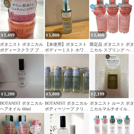
ト スクワラン
えもん80ml 3個
1,499
1,800
3,400
¥
¥
¥
ボタニスト ボタニカル
【未使用】ボタニスト
限定品 ボタニスト ボタ
ボディースクラブ ブラ
ボディーミスト ホワイ
ニカル スプリング ヘア
イトケア
トティー＆シトラス
オイル ダメージケア 3
80ml
本セット
1,200
5,800
2,199
¥
¥
¥
BOTANIST ボタニカル
BOTANIST ボタニカル
ボタニスト ルース ボタ
ヘアオイル 60ml
ボディーソープ クリア
ニカルマルチオイル
クレンズ 5本セット
60ml