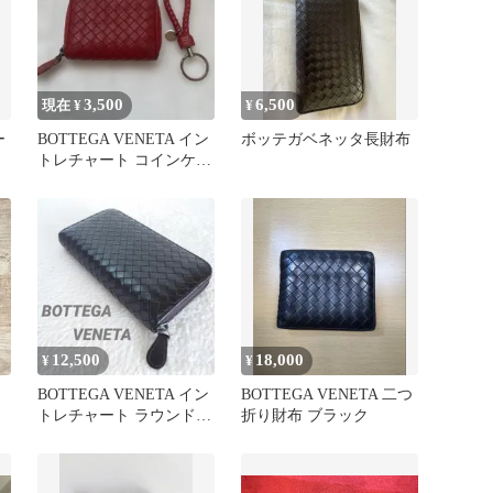
3,500
6,500
現在 ¥
¥
ー
BOTTEGA VENETA イン
ボッテガベネッタ長財布
トレチャート コインケー
ス レッド
12,500
18,000
¥
¥
BOTTEGA VENETA イン
BOTTEGA VENETA 二つ
トレチャート ラウンドジ
折り財布 ブラック
ップ 長財布 ブラウン