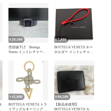
29,500
7,800
¥
¥
売切値下げ Bottega
BOTTEGA VENETA キー
Veneta イントレチャート
ホルダー イントレチャー
チ
レザーベルト
ト レッド レザー
45,000
94,500
¥
¥
キ
BOTTEGA VENETA トラ
【新品未使用】
ト
イアングルキーリング グ
BOTTEGA VENETA カセ