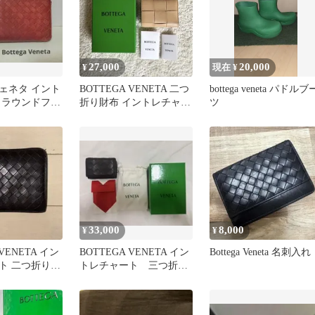
27,000
20,000
¥
現在 ¥
ェネタ イント
BOTTEGA VENETA 二つ
bottega veneta パドルブ
 ラウンドファ
折り財布 イントレチャー
ツ
布
ト
33,000
8,000
¥
¥
 VENETA イン
BOTTEGA VENETA イン
Bottega Veneta 名刺入れ
ト 二つ折り財
トレチャート 三つ折り
ク
財布