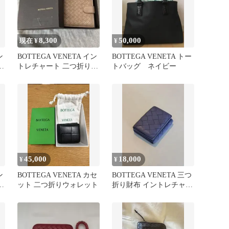
8,300
50,000
現在 ¥
¥
ン
BOTTEGA VENETA イン
BOTTEGA VENETA トー
財
トレチャート 二つ折り財
トバッグ ネイビー
布 ピンク
45,000
18,000
¥
¥
ン
BOTTEGA VENETA カセ
BOTTEGA VENETA 三つ
財
ット 二つ折りウォレット
折り財布 イントレチャー
ト パープル ♡