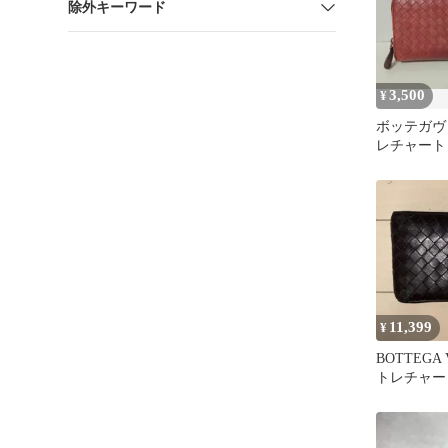
除外キーワード
3,500
¥
ボッテガヴ
レチャート
スナー長財
11,399
¥
BOTTEGA
トレチャー
布 ブラッ