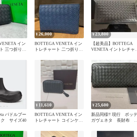
26,000
23,800
¥
¥
 VENETA イン
BOTTEGA VENETA イン
【超美品】BOTTEGA
ト 三つ折り
トレチャート 二つ折り財
VENETA イントレチャ
布 ブルー
ト 二つ折り長財布
11,610
25,600
¥
¥
eneta パドルブー
BOTTEGA VENETA イン
新品同様‼️ 現行 ボッ
ク サイズ40
トレチャート コインケー
ガヴェネタ 長財布 
ス
ントレチャート ラウ
ドファスナー