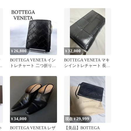
レー
ット 二つ折り財布 ブラ
ック
26,800
32,000
¥
¥
タ
BOTTEGA VENETA イン
BOTTEGA VENETA マキ
チ
トレチャート 二つ折り財
シイントレチャート 長財
布 ブラック
布
34,000
29,999
¥
現在 ¥
ト
BOTTEGA VENETA レザ
【美品】BOTTEGA