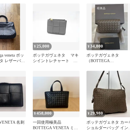
25,000
34,800
¥
¥
a veneta ボッ
ボッテガヴェネタ マキ
ボッテガヴェネタ
タ レザーバッ
シイントレチャート コ
（BOTTEGA
ックス
ンパクト ウォレット
VENETA）、イントレ
グレー
ャートのカードケース
458,000
29,980
¥
¥
 VENETA 名刺
一回使用極美品
ボッテガヴェネタ カー
BOTTEGA VENETA ミニ
ショルダーバッグ イン