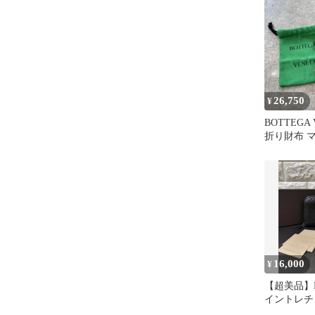
26,750
¥
BOTTEGA
折り財布 
チャート N
16,000
¥
【超美品】Bot
イントレチ
布 レザー