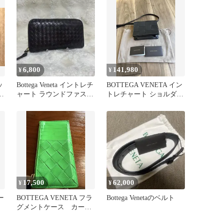
6,800
141,980
¥
¥
ッ
Bottega Veneta イントレチ
BOTTEGA VENETA イン
チ
ャート ラウンドファスナ
トレチャート ショルダー
ー 長財布
バッグ
17,500
62,000
¥
¥
ー
BOTTEGA VENETA フラ
Bottega Venetaのベルト
グメントケース カード
ケース