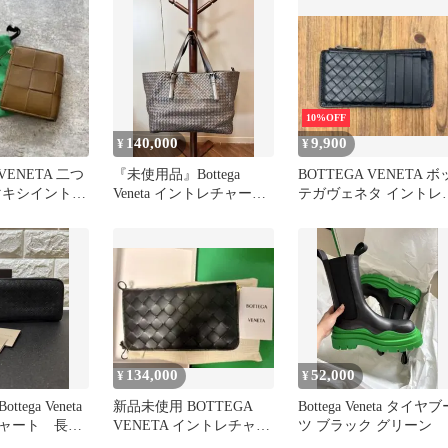
10%OFF
140,000
9,900
¥
¥
 VENETA 二つ
『未使用品』Bottega
BOTTEGA VENETA ボ
マキシイントレ
Veneta イントレチャート
テガヴェネタ イントレ
FCタグ
トートバッグ
ャートカードケース
134,000
52,000
¥
¥
tega Veneta
新品未使用 BOTTEGA
Bottega Veneta タイヤブ
ャート 長財
VENETA イントレチャー
ツ ブラック グリーン
 黒
ト 長財布 ブラック