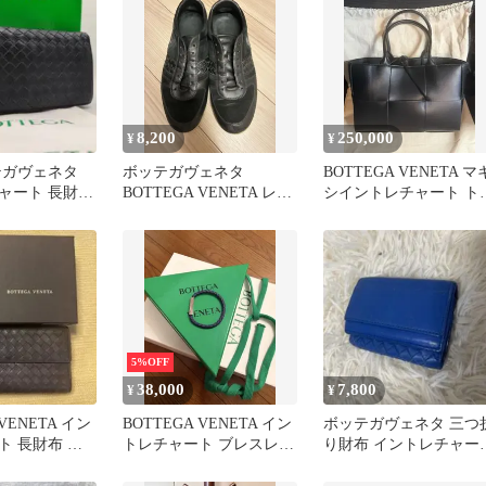
8,200
250,000
¥
¥
テガヴェネタ
ボッテガヴェネタ
BOTTEGA VENETA マ
ャート 長財布
BOTTEGA VENETA レザ
シイントレチャート ト
ー
ースニーカーシューズ
トバッグ
5%OFF
38,000
7,800
¥
¥
 VENETA イン
BOTTEGA VENETA イン
ボッテガヴェネタ 三つ
ト 長財布 ダ
トレチャート ブレスレッ
り財布 イントレチャー
ン
ト S メンズ
ブルー 青