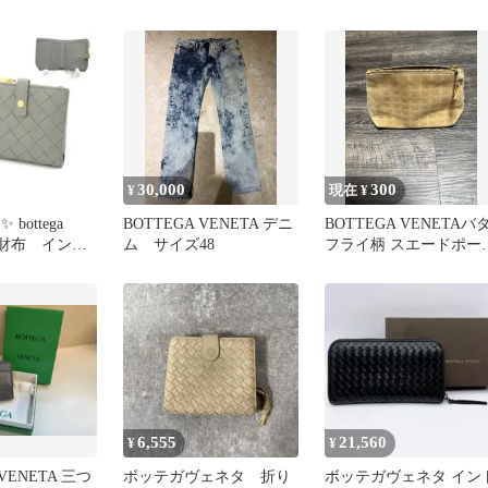
トートバッグ ブラック
レチャート
30,000
300
¥
現在 ¥
bottega
BOTTEGA VENETA デニ
BOTTEGA VENETAバ
ミニ財布 イント
ム サイズ48
フライ柄 スエードポー
 グレー
ベージュ
6,555
21,560
¥
¥
 VENETA 三つ
ボッテガヴェネタ 折り
ボッテガヴェネタ イン