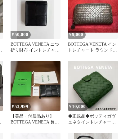
50,000
9,000
¥
¥
BOTTEGA VENETA ニつ
BOTTEGA VENETA イン
ー
折り財布 イントレチャー
トレチャート ラウンドフ
ト
ァスナー長財布
53,999
10,000
¥
¥
テ
【美品・付属品あり】
◆正規品◆ボッティガヴ
イ
BOTTEGA VENETA 長財
ェネタイントレチャート
ン
布 ネイビー
コンパクト二つ折り財布
グリーン