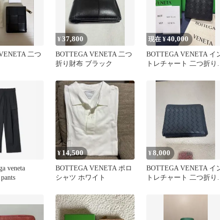
37,800
40,000
¥
現在 ¥
 VENETA 二つ
BOTTEGA VENETA 二つ
BOTTEGA VENETA イ
折り財布 ブラック
トレチャート 二つ折り
布
14,500
8,000
¥
¥
ga veneta
BOTTEGA VENETA ポロ
BOTTEGA VENETA イ
 pants
シャツ ホワイト
トレチャート 二つ折り
布