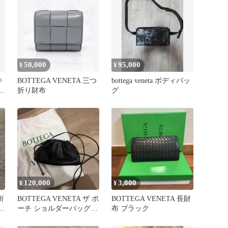
50,000
95,000
¥
¥
キ
BOTTEGA VENETA 三つ
bottega veneta ボディバッ
ー
折り財布
グ
120,000
3,800
¥
¥
折
BOTTEGA VENETA ザ ポ
BOTTEGA VENETA 長財
ト
ーチ ショルダーバッグ
布 ブラック
ブラック