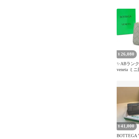
26,080
¥
✨ABランク✨ 
veneta 
レチャート
41,000
¥
BOTTEGA