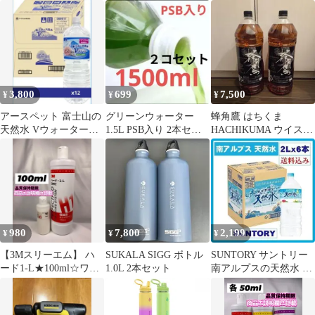
1000ml(ブラック)
ペットボトル 6本入 コ
ック 保温保冷| 2L スト
ーヒー飲料 アイスコー
ロー付き| ジャグ 水筒
ヒー 珈琲 大容量
カバー付き| BOTTLE
直飲み| BOTTLE アウ
トドア・スポーツ・キ
ャンプ
3,800
699
7,500
¥
¥
¥
アースペット 富士山の
グリーンウォーター
蜂角鷹 はちくま
天然水 Vウォーター
1.5L PSB入り 2本セッ
HACHIKUMA ウイスキ
2L×12本
ト合計３リットル
ー 4L 2本セット
980
7,800
2,199
¥
¥
¥
【3Mスリーエム】 ハ
SUKALA SIGG ボトル
SUNTORY サントリー
ード1-L★100ml☆ワン
1.0L 2本セット
南アルプスの天然水 ペ
タッチボトル
ットボトル ２Ｌ×6本