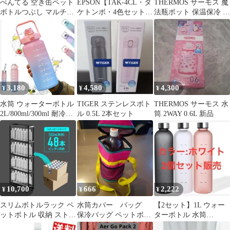
ぺんてる 空き缶ペット
EPSON【TAK-4CL・タ
THERMOS サーモス 魔
ボトルつぶし マルチプ
ケトンボ・4色セット】
法瓶ポット 保温保冷 ス
レス KPM1
エプソン用 TAK タケト
テンレス製 2L
ンボ 互換 インクボトル
安心2年保証TAK-PBK-
L TAK-C-L TAK-M-L
TAK-Y-L 染料互換イン
ク
3,180
4,580
4,300
¥
¥
¥
水筒 ウォーターボトル
TIGER ステンレスボト
THERMOS サーモス 水
2L/800ml/300ml 耐冷耐
ル 0.5L 2本セット
筒 2WAY 0.6L 新品
熱 水漏れ防止
10,700
666
2,222
¥
¥
¥
スリムボトルラック ペ
水筒カバー バッグ
【2セット】1L ウォー
ットボトル 収納 ストッ
保冷バッグ ペットボト
ターボトル 水筒
カー 500ml 48本
ル用保冷バック
1000ml 大容量 ホワイ