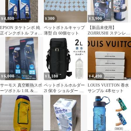
4,800
300
3,900
¥
¥
¥
EPSON タケトンボ 純
ペットボトルキャップ
【新品未使用】
正インクボトル フォト
薄型 白 60個セット
ZOJIRUSHI ステンレス
ブラック L 2個セッ
クールボトル SD-
ト 増量
BD20-AD
6,000
1,180
4,490
¥
¥
¥
サーモス 真空断熱スポ
ペットボトルホルダー
LOUIS VUITTON 香水
ーツボトル 1.0L &
2l 保冷 ショルダー 肩
サンプル 4本セット
1.5L（FFZ-1000F
掛け ペットボトル カバ
ー ケース クーラー ホ
ルダー 2リットル 軽量
ファスナー 水筒ホルダ
ー 水筒カバー 子供 キ
ッズ 大人 携帯 おしゃ
れ ペットボトル保冷専