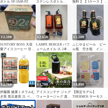
ボトル SP-JA08-PZ
ステンレスボトル
無料 】【 1ケース 】綾
MBO-B100
鷹 ペコらくボトル
2000ml 6本 緑茶 国産
お茶 2l 2リットル あや
たか ケース まとめ買い
コカコーラ
2,500
2,650
1,500
¥
¥
¥
SUNTORY BOSS 大容
LAMPE BERGER パフ
ふじやまビール ビー
量アイスコーヒー 甘さ
ュームオイル 1L 2本セ
ル瓶 空き瓶 インテ
控えめ 2L×6本
ット
リア ガラス瓶 瓶
ボトル 置物
7%OFF
2,760
3,700
4,890
¥
¥
¥
伊藤園 健康ミネラルむ
アイスコンテナ ジャグ
【限定モデル】
ぎ茶 黒豆麦茶 2L ペッ
ウォータージャグ 真空
THERMOS サーモス 水
トボトル 12本 (6本入×2
ボトル 2.0L氷 持ち運び
筒 0.5L 2本セット
まとめ買い) 麦茶 おち
保冷 50℃以内HOTも対