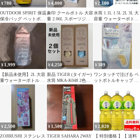
780
4,800
2,100
¥
¥
¥
用ケース
OUTDOOR SPIRIT 保温
象印 クールボトル 大容
水筒 1.1L 1.5L 2L 3L 大
保冷バッグ ペットボト
量 2.06L スポーツジャ
容量 ウォーターボトル
ルケース 1.5L
グ 保冷専用 グレー
目盛り付き 直飲み ハン
ドル M250331-87
1,999
4,250
389
¥
¥
¥
【新品未使用】2L 大容
新品 TIGER (タイガー)
ワンタッチで注げる ペ
量ウォーターボトル 目
水筒 MKA-K048 2色セ
ットボトルキャップ 給
盛り付き2000ml
ット 0.48L
水ボトル 冷水器 ピ
ッチャー
2,500
1,500
2,020
¥
¥
¥
ZOJIRUSHI ステンレス
TIGER SAHARA 2WAY
【 特別価格 】【 送料