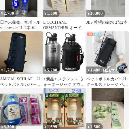
2,700
1,500
16,000
¥
¥
¥
日本未発売、空ボトル
L'OCCITANE
JES 希望の命水 2㍑2本
smartwater 1L 2本 即日
OSMANTHUS オードト
発送
ワレ 7.5ml 2個セット
1,780
5,780
1,480
¥
¥
¥
AMICAL.SCHLAF 2L
⭐️新品⭐️ ステンレス ウ
ペットボトルカバー2L
ペットボトルカバー
ォータージャグ アウト
クールストレージ ペッ
CORDURA
ドア 水筒 2L 保温 保冷
トボトル保冷カバー （
ボトルカバー 保冷 ボト
ルケース ホルダー スト
ラップ付き 大きい ペッ
トボトルホルダー ペッ
トボトル ケース カバー
持ち手付き ショルダー
3,300
1,699
1,500
¥
¥
¥
ベルト 持ち運び 保護 )