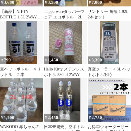
3,680
3,500
7,000
¥
¥
¥
【新品】NIFTY
Tupperwareタッパーウ
サントリー 角瓶 1.92L
BOTTLE 1.5L 2WAY ス
ェア エコボトル 2L
2本セット
テンレスボトル 2個
799
1,450
3,300
¥
¥
¥
空ペットボトル ４リ
Hello Kitty ステンレス
真空クーラー 4.3L ペッ
ットル ２本
ボトル 380ml 2WAY
トボトル対応
1,700
2,450
2,750
¥
¥
¥
WAKODO 赤ちゃんの
日本未発売、空ボトル
お得◎ウォーターサー