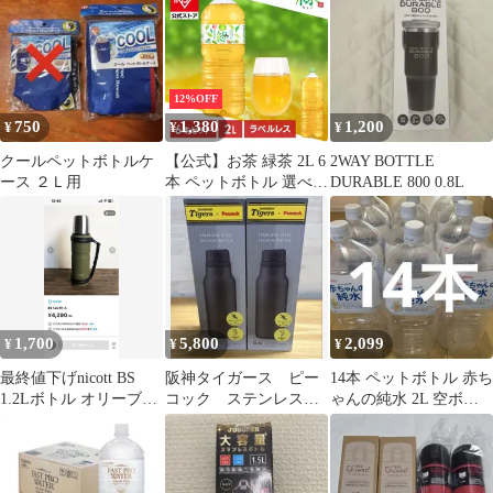
2l ミネラルウォーター
富士山の天然水 備蓄 防
災 バナジウム入り
12%OFF
750
1,380
1,200
¥
¥
¥
クールペットボトルケ
【公式】お茶 緑茶 2L 6
2WAY BOTTLE
ース ２Ｌ用
本 ペットボトル 選べる
DURABLE 800 0.8L
ラベルレス ケース 箱
まとめ買い 箱買い すっ
きり 甘み 食事 朝 アイ
リスオーヤマ アイリス
フーズ 緑 *
1,700
5,800
2,099
¥
¥
¥
最終値下げnicott BS
阪神タイガース ピー
14本 ペットボトル 赤ち
1.2Lボトル オリーブグ
コック ステンレスボ
ゃんの純水 2L 空ボト
リーン
トル 0.6L 2個セッ
ル 中身なし
ト ストレート