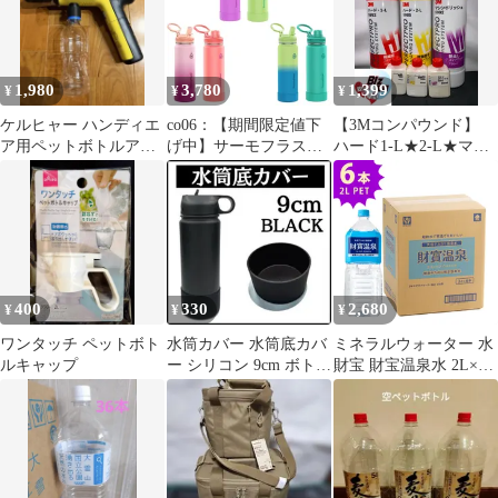
1,980
3,780
1,399
¥
¥
¥
ケルヒャー ハンディエ
co06：【期間限定値下
【3Mコンパウンド】
ア用ペットボトルアダ
げ中】サーモフラスク
ハード1-L★2-L★マシ
プタ
コストコ 水筒 真空断熱
ンポリッシュ◎各50ml
ステンレスボトル
セット☆識別ラベル付
0.71L 2本セット コスト
ボトル☆スリーエム◎
コ 可愛い カラフル 本
メルカリSHOP
体
400
330
2,680
¥
¥
¥
ワンタッチ ペットボト
水筒カバー 水筒底カバ
ミネラルウォーター 水
ルキャップ
ー シリコン 9cm ボトル
財宝 財宝温泉水 2L×６
底カバー 黒 落下防止
本
保護