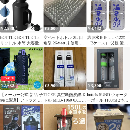
2,980
2,000
4,482
¥
¥
¥
BOTTLE BOTTLE 1.8
空ペットボトル 2L 四
温泉水９９ 2Ｌ×12本
リットル 水筒 大容量
角型 26本set 未使用 ラ
（2ケース） 父親 誕生
ステンレススチール 保
ベルレス キャップ付
日 プレゼント 父の日
温保冷 ジャグ 持ち手付
ギフト
き 二重構造 便利な
2WAYキャップ ストロ
ー飲み 直飲み アウトド
ア キャンプ 日常使用に
10%OFF
最適 ブラック
2,682
5,900
3,300
¥
¥
¥
【メーカー公式 新品 子
TIGER 真空断熱炭酸ボ
bottels SUND ウォータ
供に最適】アトラス 水
トル MKB-T060 0.6L 2
ーボトル 1100ml 2本セ
筒 2リットル 保冷 軽量
本セット
ット
軽い 子供 真空断熱 ス
テンレス ワンタッチ ダ
イレクトボトル 直飲み
ポーチ付きスポドリ対