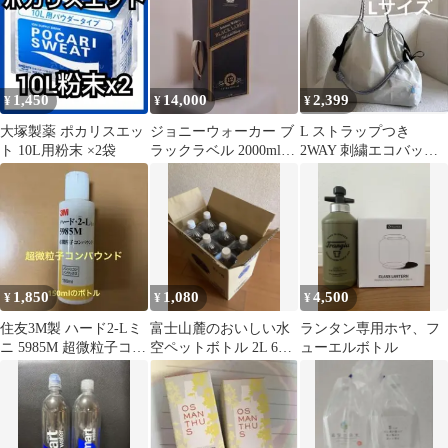
ゃ カフェインゼロ 大容
応 ステンレス BBQ キ
量
ャンプ 屋外 花見 氷入
れ 水筒 タンク 大容量
baobing01
1,450
14,000
2,399
¥
¥
¥
大塚製薬 ポカリスエッ
ジョニーウォーカー ブ
L ストラップつき
ト 10L用粉末 ×2袋
ラックラベル 2000ml
2WAY 刺繍エコバッ
2L 特大ボトル
グ トートバッグ ボ
トルコーヒー
1,850
1,080
4,500
¥
¥
¥
住友3M製 ハード2-Lミ
富士山麓のおいしい水
ランタン専用ホヤ、フ
ニ 5985M 超微粒子コン
空ペットボトル 2L 6本
ューエルボトル
パウンド
④