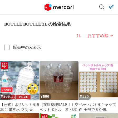
BOTTLE BOTTLE 2L の検索結果
並び替え
販売中のみ表示
1%OFF
980
800
320
¥
¥
¥
【公式】水 2リットル 9
【在庫整理SALE！】空
ペットボトルキャップ
本 2l 備蓄水 防災 天然
ペットボトル 2L×6本
白 全部で６０個。
水 アイリスオーヤマ 水