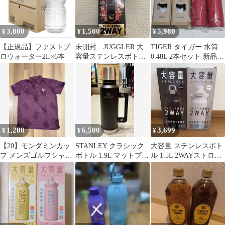
3,800
1,500
5,980
¥
¥
¥
【正規品】ファストプ
未開封 JUGGLER 大
TIGER タイガー 水筒
ロウォーター2L×6本
容量ステンレスボトル
0.48L 2本セット 新品
1.5L 2WAY
レッド 赤
1,280
6,500
3,699
¥
¥
¥
【20】モンダミンカッ
STANLEY クラシック
大容量 ステンレスボト
プ メンズゴルフシャツ
ボトル 1.9L マットブラ
ル 1.5L 2WAYストロー
2Lサイズ
ック
直飲み