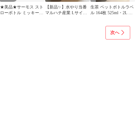
★美品★サーモス スト
【新品✨】水やり当番
生茶 ペットボトルラベ
ローボトル ミッキーマ
マルハチ産業 Lサイズ
ル 164枚 525ml・2L 工
ウス 0.25L &替えスト
2個セット 自動給水器
作 素材
ロー2個
次へ