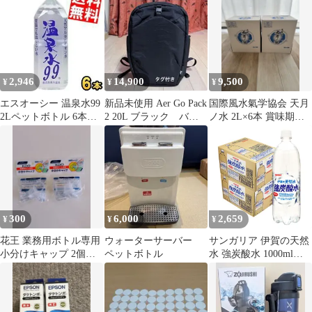
ト
2,946
14,900
9,500
¥
¥
¥
エスオーシー 温泉水99
新品未使用 Aer Go Pack
国際風水氣学協会 天月
2Lペットボトル 6本入
2 20L ブラック バッ
ノ水 2L×6本 賞味期限
天然アルカリイオン水
クパック
2028.03.20
ミネラルウォーター 天
然水 軟水 2000ml
300
6,000
2,659
¥
¥
¥
花王 業務用ボトル専用
ウォーターサーバー
サンガリア 伊賀の天然
小分けキャップ 2個セ
ペットボトル
水 強炭酸水 1000ml
ット
1L×2ケース/24本