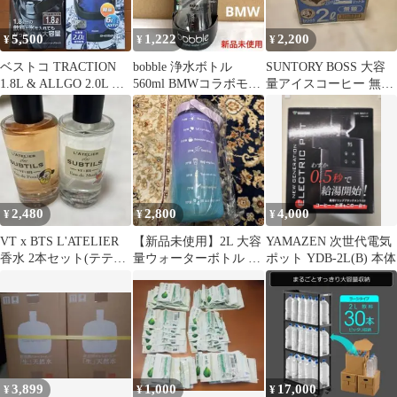
応 アクアージュ ADBT-
S2003PU
5,500
1,222
2,200
¥
¥
¥
ベストコ TRACTION
bobble 浄水ボトル
SUNTORY BOSS 大容
1.8L & ALLGO 2.0L 水
560ml BMWコラボモデ
量アイスコーヒー 無糖
筒 2点セット
ル ろ過 防災 カー
2L×6本
ボン
2,480
2,800
4,000
¥
¥
¥
VT x BTS L'ATELIER
【新品未使用】2L 大容
YAMAZEN 次世代電気
香水 2本セット(テテ、
量ウォーターボトル 目
ポット YDB-2L(B) 本体
ジミン)
盛り付き2000ml
3,899
1,000
17,000
¥
¥
¥