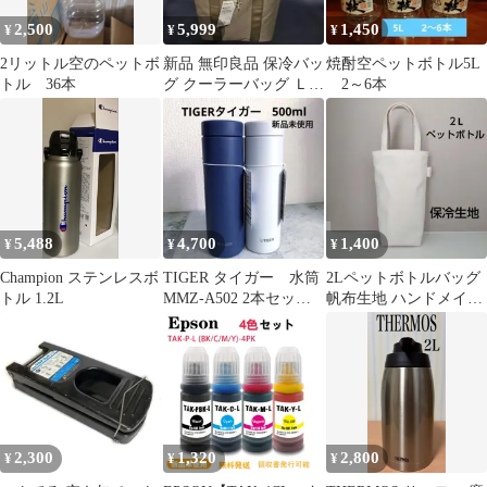
2,500
5,999
1,450
¥
¥
¥
2リットル空のペットボ
新品 無印良品 保冷バッ
焼酎空ペットボトル5L
トル 36本
グ クーラーバッグ Ｌ
2～6本
Ｍ ２セット ベージュ
MUJI
5,488
4,700
1,400
¥
¥
¥
Champion ステンレスボ
TIGER タイガー 水筒
2Lペットボトルバッグ
トル 1.2L
MMZ-A502 2本セット
帆布生地 ハンドメイド
0.5L
水筒カバー
2,300
1,320
2,800
¥
¥
¥