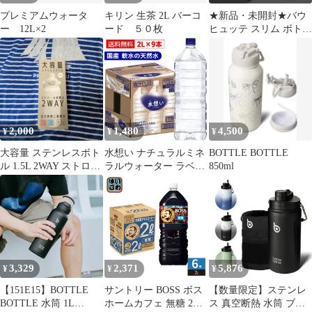
プレミアムウォータ
キリン 生茶 2L バーコ
★新品・未開封★バウ
ー 12L×2
ード ５０枚
ヒュッテ スリム ボトル
ラック ラージ BHS-
200-BK
2,000
1,480
4,500
¥
¥
¥
大容量 ステンレスボト
水想い ナチュラルミネ
BOTTLE BOTTLE
ル 1.5L 2WAY ストロー
ラルウォーター ラベル
850ml
直飲み
レス 2L×9本 軟水 国産
天然水 備蓄 保存水
3,329
2,371
5,876
¥
¥
¥
【151E15】BOTTLE
サントリー BOSS ボス
【数量限定】ステンレ
BOTTLE 水筒 1L
ホームカフェ 無糖 2L
ス 真空断熱 水筒 ブラ