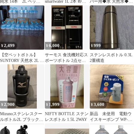
純水 14本 2L ペット
smartwater 1L 2本 即日
バー用◆水 天然水◆プ
ボトル 空ボトル 中身
発送
ラスプレミアム◆RO水
なし
◆ストックにも◎
2,499
6,000
999
¥
¥
¥
【空ペットボトル】
サーモス 食洗機対応ス
ステンレスボトル 0.3L
SUNTORY 天然水 2L 36
ポーツボトル 2点セッ
2重構造
本セット
ト
2,900
1,999
3,600
¥
¥
¥
Mizunoステンレスクー
NIFTY BOTTLE ステン
新品 未使用 電動ウ
ルボトル2L ブラック
レスボトル 1.5L 2WAY
イスキーポンプ WP-05
水筒 象印
大容量ボトル専用