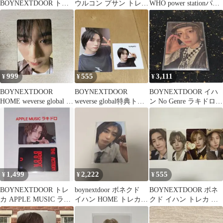
BOYNEXTDOOR トレ
ウルコン プサン トレ
WHO power stationパワ
カ テサン AND, ボ
カ BOYNEXTDOOR
ステ トレカ
ネクド 公式
FC
999
555
3,111
¥
¥
¥
BOYNEXTDOOR
BOYNEXTDOOR
BOYNEXTDOOR イハ
HOME weverse global 特
weverse global特典トレ
ン No Genre ラキドロ
典 テサン
カ ソンホ
weverse
1,499
2,222
555
¥
¥
¥
BOYNEXTDOOR トレ
boynextdoor ボネクド
BOYNEXTDOOR ボネ
カ APPLE MUSIC ラキ
イハン HOME トレカ
クド イハン トレカ セ
ドロ イハン
釜山
ット まとめ売り