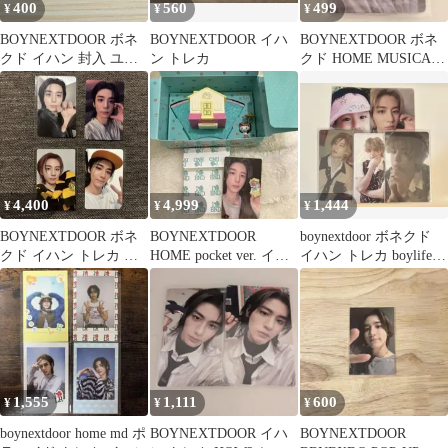
400
560
499
¥
¥
¥
BOYNEXTDOOR ボネ
BOYNEXTDOOR イハ
BOYNEXTDOOR ボネ
クド イハン 封入 ユニ
ン トレカ
クド HOME MUSICART
ット トレカ
トレカ イハン
4,400
4,999
1,444
¥
¥
¥
BOYNEXTDOOR ボネ
BOYNEXTDOOR
boynextdoor ボネクド
クド イハン トレカ セ
HOME pocket ver. イハ
イハン トレカ boylife
ット
ン
19.99
1,555
1,111
600
¥
¥
¥
boynextdoor home md ポ
BOYNEXTDOOR イハ
BOYNEXTDOOR