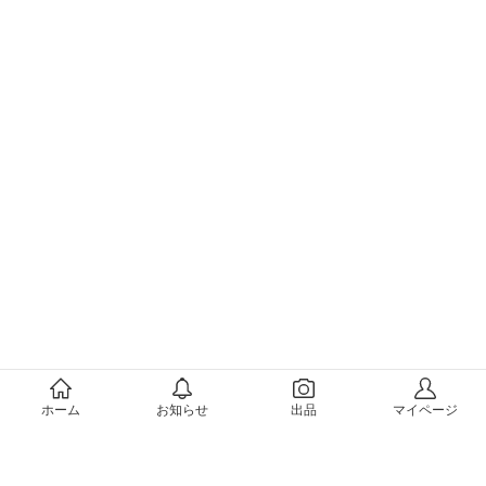
メルカリについて
ホーム
お知らせ
出品
マイページ
会社概要（運営会社）
採用情報
プレスリリース