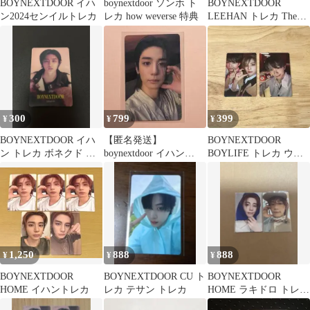
BOYNEXTDOOR イハ
boynextdoor ソンホ ト
BOYNEXTDOOR
ン2024センイルトレカ
レカ how weverse 特典
LEEHAN トレカ The
Action
300
799
399
¥
¥
¥
BOYNEXTDOOR イハ
【匿名発送】
BOYNEXTDOOR
ン トレカ ボネクド ボ
boynextdoor イハン
BOYLIFE トレカ ウナ
イネク アルバム Why
Musicart
ク イハン 2枚セット
1,250
888
888
¥
¥
¥
BOYNEXTDOOR
BOYNEXTDOOR CU ト
BOYNEXTDOOR
HOME イハントレカ
レカ テサン トレカ
HOME ラキドロ トレカ
イハン ボネクド 2枚