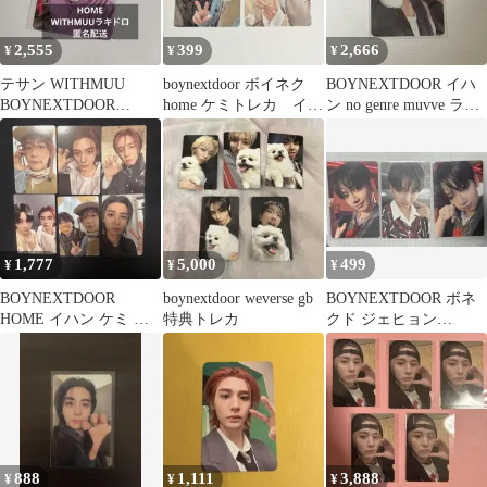
2,555
399
2,666
¥
¥
¥
テサン WITHMUU
boynextdoor ボイネク
BOYNEXTDOOR イハ
BOYNEXTDOOR
home ケミトレカ イハ
ン no genre muvve ラキ
HOME ラキドロ
ン ウナク テサン
ドロ
1,777
5,000
499
¥
¥
¥
BOYNEXTDOOR
boynextdoor weverse gb
BOYNEXTDOOR ボネ
HOME イハン ケミ ト
特典トレカ
クド ジェヒョン
レカ ソウルコン会場限
BOYLIFE まとめ売り
定トレカ
888
1,111
3,888
¥
¥
¥