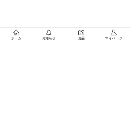
メルカリについて
ホーム
お知らせ
出品
マイページ
会社概要（運営会社）
採用情報
プレスリリース
公式ブログ
プレスキット
メルカリUS
メルカリShops
m department（エムデパ）
ヘルプ
ヘルプセンター（ガイド・お問い合わせ）
メルカリShopsでショップを開設する
メルカリShops ショップ管理画面にログイン
メルカリShops出店者向けガイド
お問い合わせ一覧