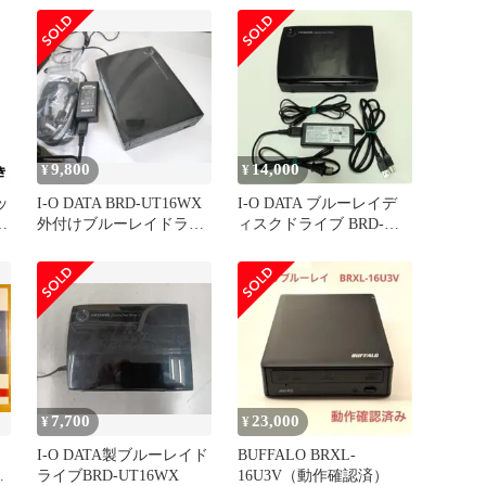
9,800
14,000
¥
¥
ッ
I-O DATA BRD-UT16WX
I-O DATA ブルーレイデ
外付けブルーレイドライ
ィスクドライブ BRD-
ブ BDXL対応
UT16WX
7,700
23,000
¥
¥
I-O DATA製ブルーレイド
BUFFALO BRXL-
ラ
ライブBRD-UT16WX
16U3V（動作確認済）