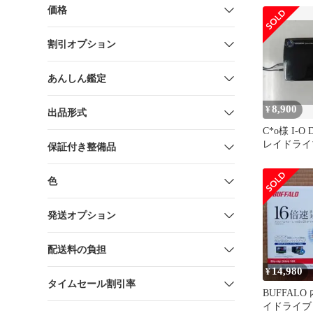
価格
割引オプション
あんしん鑑定
8,900
¥
出品形式
C*o様 I-
レイドライブ
保証付き整備品
UT16WX
色
発送オプション
配送料の負担
14,980
¥
タイムセール割引率
BUFFAL
イドライブ B