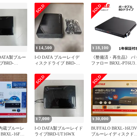
確認済み
14,500
18,100
¥
¥
O DATA製ブルー
I-O DATA ブルーレイデ
《整備済・再生品》 バ
BRD-
ィスクドライブ BRD-
ファロー BRXL-PT6U3-
UT16WX
BKE(保証1年)
7,000
30,000
¥
¥
O 内蔵ブルーレ
I-O DATA製ブルーレイド
BUFFALO BRXL-16U3V
RXL-16FBS-
ライブBRD-UT16WX
ブルーレイディスクド