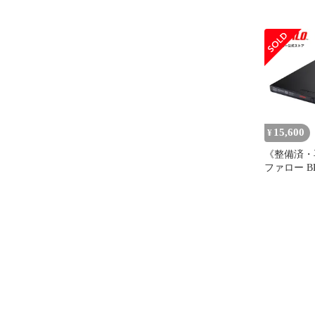
15,600
¥
《整備済・
ファロー BR
BKB(保証1