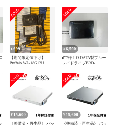
699
6,500
¥
¥
ロ
【期間限定値下げ】
d*7様 I-O DATA製ブルー
D
Buffalo WA-18G12U
レイドライブBRD-
UT16WX（裏面キズあり
15,600
15,600
¥
¥
ッ
《整備済・再生品》 バッ
《整備済・再生品》 バッ