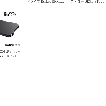
ドライブ Buffalo BRXL-
ファロー BRXL-PT6U3-
16U3V
WHE(保証1年)
再生品》 バッ
XL-PTV6U3-
年)