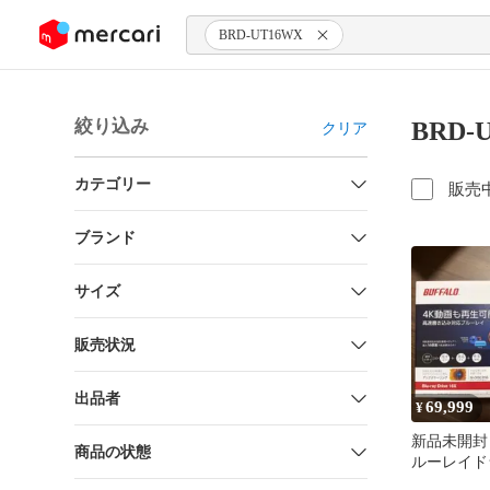
ンツにスキップ
BRD-UT16WX
絞り込み
BRD-
クリア
カテゴリー
販売
ブランド
サイズ
販売状況
出品者
69,999
¥
新品未開封 
商品の状態
ルーレイドラ
16U3V