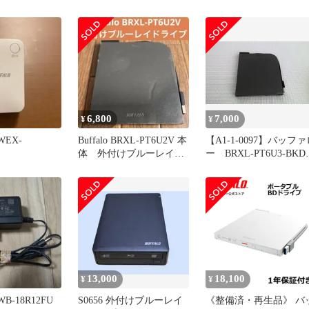
イブ
6,800
7,000
¥
¥
WEX-
Buffalo BRXL-PT6U2V 本
【A1-1-0097】バッファ
体 外付けブルーレイド
ー BRXL-PT6U3-BK
ライブ
内蔵BDドライブ
13,000
18,100
¥
¥
WB-18R12FU
S0656 外付けブルーレイ
《整備済・再生品》 バ