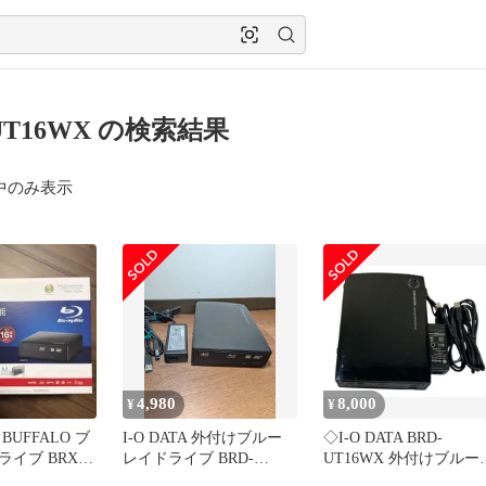
UT16WX の検索結果
中のみ表示
4,980
8,000
¥
¥
BUFFALO ブ
I-O DATA 外付けブルー
◇I-O DATA BRD-
イブ BRXL-
レイドライブ BRD-
UT16WX 外付けブルー
UT16WX
イドライブ USB3.0 通