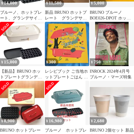
14,000
11,500
5,000
¥
¥
¥
ブルーノ、ホットプレ
新品 BRUNO ホットプ
BRUNO ブルーノ
ート、グランデサイ
レート グランデサイ
BOE026-DPOT ホット
ズ、ブルーグレー
ズ レッド
プレートグランデサイ
ズ 料理 パーティー メ
ンズ レディース 笑声出
品商品
15,000
300
750
¥
¥
¥
【新品】BRUNO ホッ
レシピブック ご当地ホ
INROCK 2024年4月号
トプレートグランデサ
ットプレートごはん ブ
ブルーノ・マーズ特集
イズ BOE026-WH ホワ
ルーノ BRUNO レシピ
イト
本 料理本
8,900
16,980
2,680
¥
¥
¥
BRUNO ホットプレー
ブルーノ ホットプレ
BRUNO 2個セット 新品