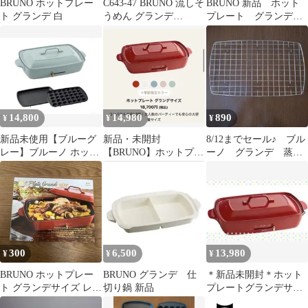
BRUNO ホットプレー
C643-47 BRUNO 流しそ
BRUNO 新品 ホット
ト グランデ 白
うめん グランデ
プレート グランデサ
BHK246-IBL
イズ たこ焼き ホー
ムパーティー
14,800
14,980
890
¥
¥
¥
新品未使用【ブルーグ
新品・未開封
8/12までセール♪ ブル
レー】ブルーノ ホット
【BRUNO】ホットプレ
ーノ グランデ 蒸し
プレート グランデ
ート グランデサイズ レ
網
ッド
300
6,500
13,980
¥
¥
¥
BRUNO ホットプレー
BRUNO グランデ 仕
＊新品未開封＊ホット
ト グランデサイズ レシ
切り鍋 新品
プレートグランデサイ
ピ本
ズ BOE026-RD レッド