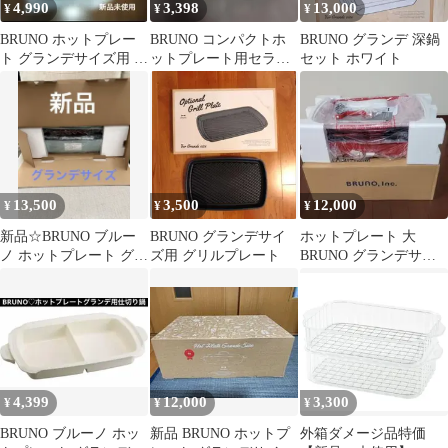
4,990
3,398
13,000
¥
¥
¥
BRUNO ホットプレー
BRUNO コンパクトホ
BRUNO グランデ 深鍋
ト グランデサイズ用 グ
ットプレート用セラミ
セット ホワイト
リルプレート
ックコート鍋
13,500
3,500
12,000
¥
¥
¥
新品☆BRUNO ブルー
BRUNO グランデサイ
ホットプレート 大
ノ ホットプレート グラ
ズ用 グリルプレート
BRUNO グランデサイ
ンデサイズ ブルーグ
ズ 赤色 通電確認済
レー
4,399
12,000
3,300
¥
¥
¥
BRUNO ブルーノ ホッ
新品 BRUNO ホットプ
外箱ダメージ品特価