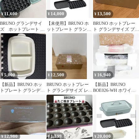
11,600
14,000
13,500
¥
¥
¥
BRUNO グランデサイ
【未使用】BRUNO ホ
BRUNO ホットプレー
ズ ホットプレート た
ットプレート グランデ
ト グランデサイズ ブル
こ焼きプレート付
サイズ ブルーグレー
ーグレー ブルーノ
5,000
12,500
16,940
¥
¥
¥
【新品】BRUNO ホッ
BRUNO ホットプレー
【新品】BRUNO
トプレート グランデサ
ト グランデサイズ レッ
BOE026-WH ホワイト
イズ用 仕切り鍋（二色
ド BOE026-RD
グランデサイズ ホット
鍋）ブルーノ
プレート ブルーノ 本体
12,980
1,399
20,000
¥
¥
¥