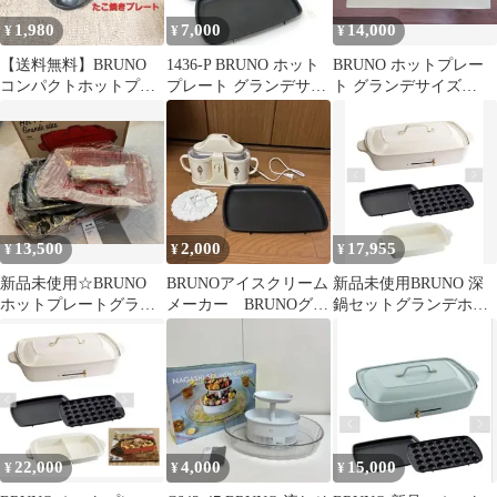
1,980
7,000
14,000
¥
¥
¥
【送料無料】BRUNO
1436-P BRUNO ホット
BRUNO ホットプレー
コンパクトホットプレ
プレート グランデサイ
ト グランデサイズ
ート たこ焼きプレート
ズ BOE026 ホワイト
BOE026-SFYE
【匿名発送】
13,500
2,000
17,955
¥
¥
¥
新品未使用☆BRUNO
BRUNOアイスクリーム
新品未使用BRUNO 深
ホットプレートグラン
メーカー BRUNOグラ
鍋セットグランデホッ
デサイズ BOE026-RD
ンデホットプレート
トプレート
レッド
22,000
4,000
15,000
¥
¥
¥