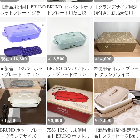
【新品未開封】BRUNO
BRUNOコンパクトホッ
【グランデサイズ用深
ホットプレート グラン
トプレート用たこ焼き
鍋付き、新品未使用】
デサイズ ブルーグレー
プレート
BRUNO ホットプレー
トグランデサイズ
16,300
13,500
14,000
現在 ¥
¥
¥
★新品 BRUNO ホッ
BRUNO コンパクトホ
未使用品 ホットプレー
トプレート グランデ
ットプレートグラン
ト グランデサイズ
サイズ ブルーグレ
デ BOE-026ブルーグ
BRUNO BOE026-WH
ー 水色 ブルーノ
レー
15,000
9,800
19,800
¥
¥
¥
BRUNO ホットプレー
7588【訳あり未使用
【新品開封済×限定廃盤
ト グランデサイズ
品】BRUNO ホットプ
品】スヌーピー♡Bruno