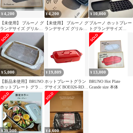
4,200
4,200
10,000
¥
¥
¥
【未使用】 ブルーノ グ
【未使用】 ブルーノ グ
ブルーノ ホットプレー
ランデサイズ グリルプ
ランデサイズ グリルプ
トグランデサイズ
レート
レート
BOE026-RD
5,000
19,809
13,000
¥
¥
¥
【新品未使用】BRUNO
ホットプレートグラン
BRUNO Hot Plate
ホットプレート グラン
デサイズ BOE026-RD
Grande size 本体
デサイズ用深鍋
BRUNO レッド
BOE026-RD
11,000
4,600
¥
¥