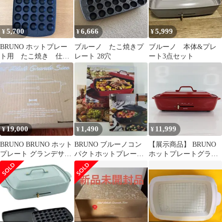
5,700
6,666
5,999
¥
¥
¥
BRUNO ホットプレー
ブルーノ たこ焼きプ
ブルーノ 本体&プレ
ト用 たこ焼き 仕切
レート 28穴
ート3点セット
り鍋 グランデサイズ
19,000
1,490
11,999
¥
¥
¥
BRUNO BRUNO ホット
BRUNO ブルーノコン
【展示商品】 BRUNO
プレート グランデサイ
パクトホットプレート
ホットプレートグラン
ズ BOE026-BGY
グランデ オーバル レ
デサイズ【BRUNO/レ
シピ本３冊
ッド】 BOE026-RD