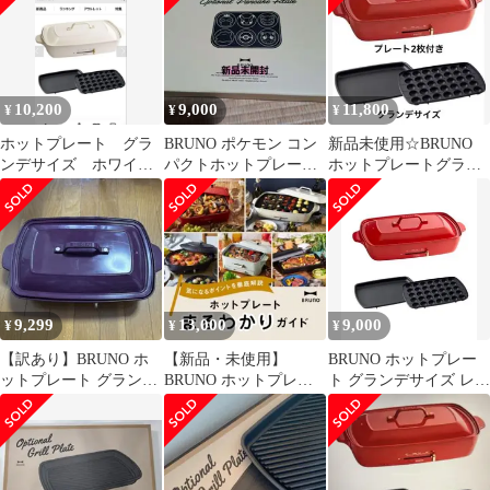
10,200
9,000
11,800
¥
¥
¥
ホットプレート グラ
BRUNO ポケモン コン
新品未使用☆BRUNO
ンデサイズ ホワイト
パクトホットプレート
ホットプレートグラン
（BRUNO）
用 パンケーキプレート
デサイズ BOE026-RD
レッド
9,299
13,000
9,000
¥
¥
¥
【訳あり】BRUNO ホ
【新品・未使用】
BRUNO ホットプレー
ットプレート グランデ
BRUNO ホットプレー
ト グランデサイズ レッ
サイズ ワインレッド
ト グランデサイズ ホワ
ド
イト