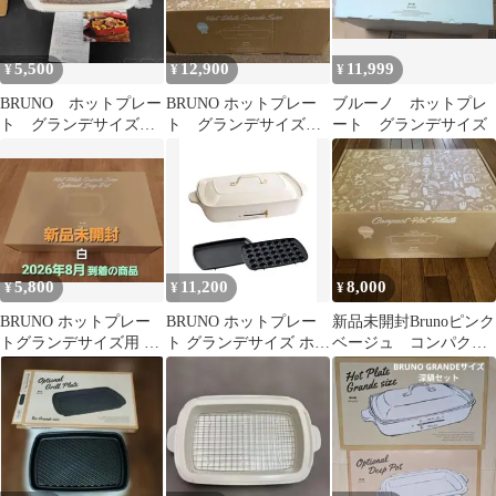
5,500
12,900
11,999
¥
¥
¥
BRUNO ホットプレー
BRUNO ホットプレー
ブルーノ ホットプレ
ト グランデサイズ
ト グランデサイズ
ート グランデサイズ
用 深鍋と網のセット
ブルーグレー
5,800
11,200
8,000
¥
¥
¥
BRUNO ホットプレー
BRUNO ホットプレー
新品未開封Brunoピンク
トグランデサイズ用 深
ト グランデサイズ ホワ
ベージュ コンパクト
鍋 【新品未開封】
イト
ホットプレート 限定
色 たこ焼きも