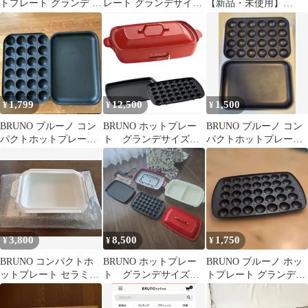
トプレート グランデ 仕
レート グランデサイズ
【新品・未使用】
切り鍋 BOE026-NABE
BOE026-RD レッド
BRUNO コンパクトホ
ットプレート用スチー
マー 2段 BOE021
1,799
12,500
1,500
¥
¥
¥
BRUNO ブルーノ コン
BRUNO ホットプレー
BRUNO ブルーノ コン
パクトホットプレート
ト グランデサイズ
パクトホットプレート
用 プレート2枚
レッド BOE026
付属プレート2点 平
面・たこ焼き
3,800
8,500
1,750
¥
¥
¥
BRUNO コンパクトホ
BRUNO ホットプレー
BRUNO ブルーノ ホッ
ットプレート セラミッ
ト グランデサイズ
トプレート グランデ用
クコート鍋 BOE021-
レッド
たこ焼きプレート
NABE