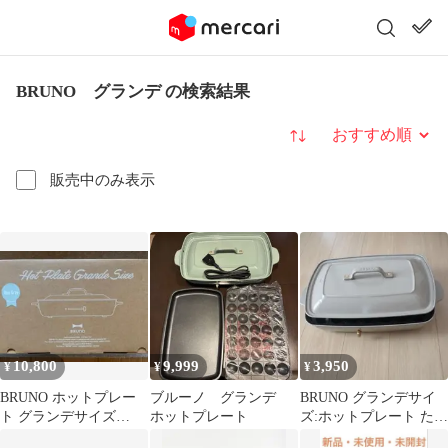
BRUNO グランデ の検索結果
並び替え
販売中のみ表示
10,800
9,999
3,950
¥
¥
¥
BRUNO ホットプレー
ブルーノ グランデ
BRUNO グランデサイ
ト グランデサイズ
ホットプレート
ズ:ホットプレート たこ
BOE026-BGY
焼きプレート付き 本体