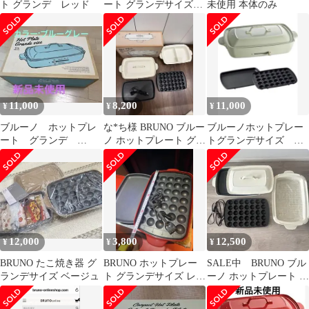
ト グランデ レッド
ート グランデサイズ
未使用 本体のみ
+グランデ用深鍋セット
11,000
8,200
11,000
¥
¥
¥
ブルーノ ホットプレ
な*ち様 BRUNO ブルー
ブルーノホットプレー
ート グランデ
ノ ホットプレート グラ
トグランデサイズ ミ
BRUNO
ンデサイズ 平面、たこ
ントグレー
焼、仕
12,000
3,800
12,500
¥
¥
¥
BRUNO たこ焼き器 グ
BRUNO ホットプレー
SALE中 BRUNO ブル
ランデサイズ ベージュ
ト グランデサイズ レッ
ーノ ホットプレート グ
ド 本体
ランデサイズ BOE026