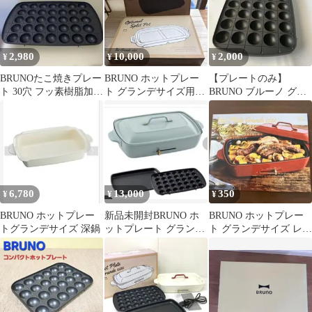
2,980
10,000
2,000
¥
¥
¥
BRUNOたこ焼きプレー
BRUNO ホットプレー
【プレートのみ】
ト 30穴 フッ素樹脂加
ト グランデサイズ用仕
BRUNO ブルーノ グラ
工 グランデサイズ
切り鍋、グリルプレー
ンデサイズ たこ焼きプ
ト2種セット
レート 35穴
6,780
13,000
350
¥
¥
¥
BRUNO ホットプレー
新品未開封BRUNO ホ
BRUNO ホットプレー
トグランデサイズ 深鍋
ットプレート グランデ
ト グランデサイズ レシ
サイズ ￼￼ブルーグレー
ピブック