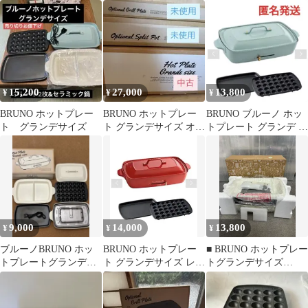
レート グランデ レッド
ホットプレートグラン
デ深鍋セット
15,200
27,000
13,800
¥
¥
¥
BRUNO ホットプレー
BRUNO ホットプレー
BRUNO ブルーノ ホッ
ト グランデサイズ
ト グランデサイズ オプ
トプレート グランデ ブ
ションプレート付
ルーグレーBOE026-
BGY
9,000
14,000
13,800
¥
¥
¥
ブルーノBRUNO ホッ
BRUNO ホットプレー
■ BRUNO ホットプレー
トプレートグランデサ
ト グランデサイズ レッ
トグランデサイズ
イズ ホワイト たこ焼き
ド 本体
BOE-026WH ホワイト
器 鍋
ブルーノ 未使用開封保
管品 ■ 945009