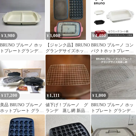
＊
3,980
3,000
4,400
¥
¥
¥
BRUNO ブルーノ ホッ
【ジャンク品】BRUNO
BRUNO ブルーノ コン
トプレートグランデ用
グランデサイズホット
パクトホットプレート
仕切り鍋 ホワイト
プレートセット
用 セラミックコート鍋
m2162
深鍋 オプション 煮物
小型 小さい 料理 パー
ティ BOE021-NABE
17,200
1,111
1,000
¥
¥
¥
美品 BRUNO ブルーノ
値下げ！ブルーノ グ
BRUNO ブルーノ ホッ
ホットプレート グラン
ランデ 蒸し網 新品未
トプレート グランデサ
デサイズ ディープポッ
使用
イズ用蒸し網
ト付き