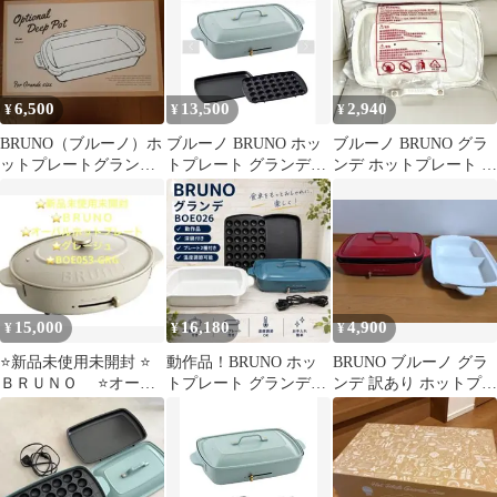
6,500
13,500
2,940
¥
¥
¥
BRUNO（ブルーノ）ホ
ブルーノ BRUNO ホッ
ブルーノ BRUNO グラ
ットプレートグランデ
トプレート グランデ
ンデ ホットプレート ホ
サイズ用深鍋
キッチン 家電 ブル
ワイト 白 蓋のみ 新
ーグレー
品未使用
15,000
16,180
4,900
¥
¥
¥
⭐️新品未使用未開封 ⭐️
動作品！BRUNO ホッ
BRUNO ブルーノ グラ
ＢＲＵＮＯ ⭐️オーバ
トプレート グランデサ
ンデ 訳あり ホットプレ
ルホットプレート ⭐️グ
イズ BOE026
ート 仕切り鍋付き
レージュ