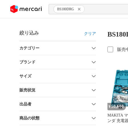
ンツにスキップ
BS180DRG
絞り込み
BS18
クリア
カテゴリー
販売
ブランド
サイズ
販売状況
出品者
50,600
¥
MAKITA
商品の状態
ンダ 充電
個・ケース