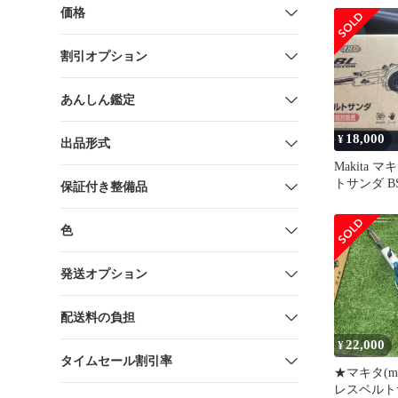
価格
割引オプション
あんしん鑑定
18,000
¥
出品形式
Makita 
トサンダ BS
保証付き整備品
色
発送オプション
配送料の負担
22,000
¥
タイムセール割引率
★マキタ(ma
レスベルト