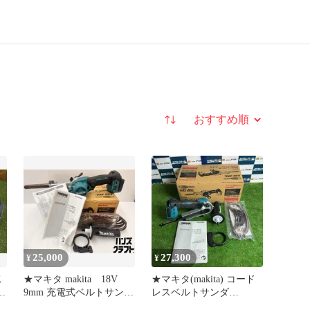
並び替え
25,000
27,300
¥
¥
充
★マキタ makita 18V
★マキタ(makita) コード
バ
9mm 充電式ベルトサン
レスベルトサンダ
ス
ダ BS180DZ 本体の
BS180DZ【草加店】