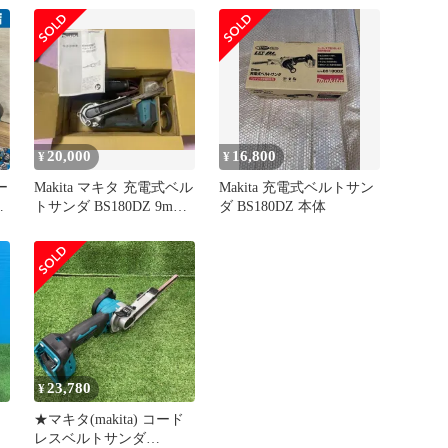
み 中古品
20,000
16,800
¥
¥
ー
Makita マキタ 充電式ベル
Makita 充電式ベルトサン
トサンダ BS180DZ 9mm
ダ BS180DZ 本体
最終値下げ
中
23,780
¥
★マキタ(makita) コード
レスベルトサンダ