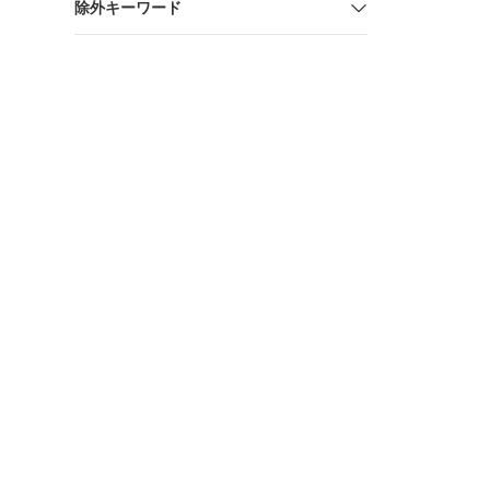
除外キーワード
BS180D