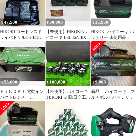
一部地域配送別料金
・充電器UC18YDL2・
●140936
システムケース3付 切
断トイシ10枚+ホイルガ
ード+ホイルナット付特
47,500
30,000
15,950
¥
¥
¥
別セット
2510000007219
HIKOKI コードレスド
【未使用】HiKOKI/ハ
HiKOKI ハイコーキ バ
ライバドリルDS18DE
イコーキ BSL36A18X
ッテリー 未使用品
☆ マルチボルト蓄電池
BSL36A18X
【箱なし】 36V 2.5Ah
【3個セット】
[IT_1ATYI][岡岩][M04]
53,000
100,000
9,000
¥
¥
¥
ＨｉＫＯＫＩ 電動イン
【未使用】ハイコーキ
新品 ハイコーキ マ
パクトレンチ
(HIKOKI ※旧:日立工
ルチボルトバッテリ
WR36DH(2XPSZ)
機) リチウムイオンバ
ー BSL36A18X
ッテリー 36V/2.5Ah
BSL36A18BX 10【電材
館越谷店】