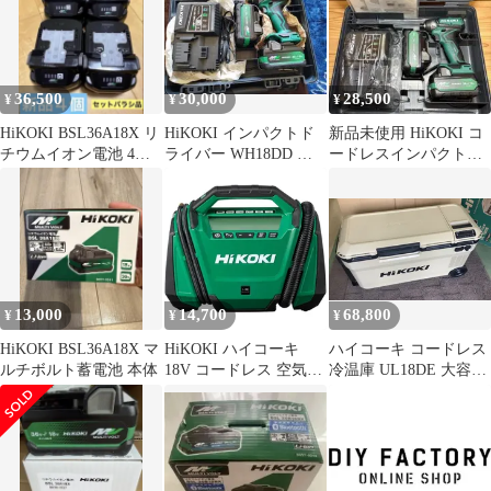
9242 BSL36A18BX
(BSL36A18X×2 充電器
付) ブレーキ付 未使
用 純正品
36,500
30,000
28,500
¥
¥
¥
HiKOKI BSL36A18X リ
HiKOKI インパクトド
新品未使用 HiKOKI コ
チウムイオン電池 4個
ライバー WH18DD 本
ードレスインパクトド
セット 新品 蓄電池
体セット
ライバ WH18DD 2XCZ
13,000
14,700
68,800
¥
¥
¥
HiKOKI BSL36A18X マ
HiKOKI ハイコーキ
ハイコーキ コードレス
ルチボルト蓄電池 本体
18V コードレス 空気入
冷温庫 UL18DE 大容量
れ UP18DA(NN) ボール
36L サンドベージュ
空気抜き