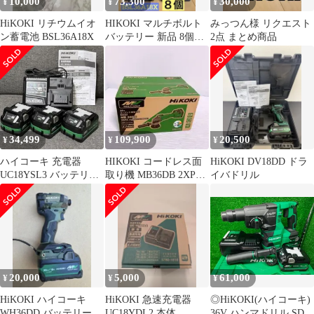
10,000
73,300
30,000
¥
¥
¥
HiKOKI リチウムイオ
HIKOKI マルチボルト
みっつん様 リクエスト
ン蓄電池 BSL36A18X
バッテリー 新品 8個セ
2点 まとめ商品
ットBSL36A18X 電池
34,499
109,900
20,500
¥
¥
¥
ハイコーキ 充電器
HIKOKI コードレス面
HiKOKI DV18DD ドラ
UC18YSL3 バッテリー
取り機 MB36DB 2XPZ
イバドリル
BSL36A18X 3個 新品
ハイコーキ
20,000
5,000
61,000
¥
¥
¥
HiKOKI ハイコーキ
HiKOKI 急速充電器
◎HiKOKI(ハイコーキ)
WH36DD バッテリー
UC18YDL2 本体
36V ハンマドリル SDS-