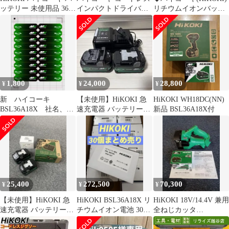
ッテリー 未使用品 36V
インパクトドライバー
リチウムイオンバッテ
2.5Ah/18V 5.0Ah
WH18DC 2XPBZ
リー 36V/2.5Ah
BSL36A18X 未使用品
BSL36A18X 【未使用】
【越谷店】
1,800
24,000
28,800
¥
¥
¥
新 ハイコーキ
【未使用】HiKOKI 急
HiKOKI WH18DC(NN)
BSL36A18X 社名、名
速充電器 バッテリー2
新品 BSL36A18X付
前シール 18枚セット
個
25,400
272,500
70,300
¥
¥
¥
【未使用】HiKOKI 急
HiKOKI BSL36A18X リ
HiKOKI 18V/14.4V 兼用
速充電器 バッテリー2
チウムイオン電池 30個
全ねじカッタ
個
セット 新品
CL18DSAL