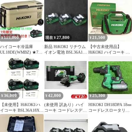
115,000
27,800
21,500
¥
現在 ¥
¥
ハイコーキ冷温庫
新品 HiKOKI リチウム
【中古未使用品】
UL18DE(WMBZ) ★7月
イオン電池 BSL36A18X
HiKOKI ハイコーキ コ
限定景品付き★数量限
3個
ードレス空気入れ
定
UP18DA〇YR-55023〇
36,000
42,800
25,300
¥
¥
¥
【未使用】HiKOKI/ハ
(未使用 訳あり）ハイ
HIKOKI DH18DPA 18㎜
イコーキ BSL36A18X 4
コーキ コードレスディ
コードレスロータリー
個 リチウムイオン電池
スクグラインダ
ハンマドリル ※現状品
第2世代マルチボルト
G3610DC(2XPCZ) バッ
BSL36A18Xバッテリ1
バッテリー 36V 18V ※
テリーBSL36A18X ×2
個付(ト-218)