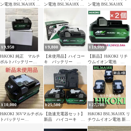
ン電池 BSL36A18X 本
ン電池 BSL36A18X 本
ン電池 BSL36A18X
体
体
9,950
9,800
19,999
¥
¥
¥
HiKOKI 純正 マルチ
【未使用品】ハイコー
【新品】HiKOKI リチ
ボルトバッテリー
キ バッテリー
ウムイオン電池
BSL36A18X
BSL36A18X M80805-1
BSL36A18X 2個
10,000
25,500
27,700
¥
¥
¥
HiKOKI 36Vマルチボル
【急速充電器セット】
HiKOKI BSL36A18X リ
トバッテリー
新品 ハイコーキ マ
チウムイオン電池 新品
BSL36A18X 純正新品未
ルチボルトバッテリー
3個セット
使用
BSL36A18X