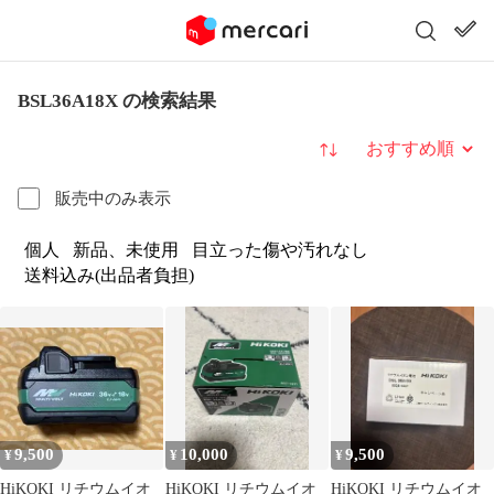
BSL36A18X の検索結果
並び替え
販売中のみ表示
個人
新品、未使用
目立った傷や汚れなし
送料込み(出品者負担)
9,500
10,000
9,500
¥
¥
¥
HiKOKI リチウムイオ
HiKOKI リチウムイオ
HiKOKI リチウムイオ