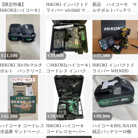
【限定特価】
HiKOKI インパクトド
新品 ハイコーキ マ
HiKOKI[ハイコーキ] マ
ライバー wh18ddl マル
ルチボルトバッテリ
ルチボルト18V コード
チボルトバッテリー付
ー BSL36A18X
レスドライバドリル
DS18DE(NN) 本体
21,500
39,000
37,300
¥
¥
¥
HIKOKI 36v18vマルチ
◇HiKOKI(ハイコーキ)
HiKOKI インパクトド
ボルト バッテリー2個
コードレス インパクト
ライバー WH36DD 本
セット
ドライバ WH18DC セッ
体 バッテリー 充電器
ト品(本体・
BSL36A18X×2個・充電
器 UC 18YSL3 ) ストロ
ングブラック
62,500
58,000
89,900
¥
¥
¥
ハイコーキ コードレス
HiKOKI ハイコーキ
ハイコーキBSL36A18X
冷温庫 サンドベージュ
コードレスセーバーソ
純正バッテリー10個
UL18DD BSL36A18X
ー CR36DMA(2XPZ)