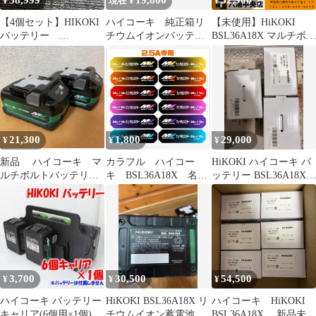
38,999
19,800
32,900
¥
現在 ¥
¥
【4個セット】HIKOKI
ハイコーキ 純正箱リ
【未使用】HiKOKI
バッテリー
チウムイオンバッテリ
BSL36A18X マルチボル
BSL36A18X
ー BSL36A18X 2個
トバッテリ 3個セット
セット
(新デザイン) 【202】
21,300
1,800
29,000
¥
¥
¥
新品 ハイコーキ マ
カラフル ハイコー
HiKOKI ハイコーキ バ
ルチボルトバッテリ
キ BSL36A18X 名前
ッテリー BSL36A18X純
ー BSL36A18X 2点セ
シール 18枚セット 純
正品 3個セット
ット
正ロゴ不可
3,700
30,500
54,500
¥
¥
¥
ハイコーキ バッテリー
HiKOKI BSL36A18X リ
ハイコーキ HiKOKI
キャリア(6個用×1個)
チウムイオン蓄電池 3
BSL36A18X 新品未使