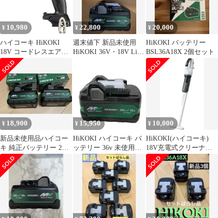
10,980
22,800
20,000
¥
¥
¥
ハイコーキ HiKOKI
週末値下 新品未使用
HiKOKI バッテリー
18V コードレスエアダ
HiKOKI 36V・18V Li-
BSL36A18X 2個セット
スタ RA18DA(NNBL)
ion バッテリー
ストロングブラック 本
体のみ
18,900
15,950
10,000
¥
¥
¥
新品未使用品ハイコー
HiKOKI ハイコーキ バ
HiKOKI(ハイコーキ)
キ 純正バッテリー 2個
ッテリー 36v 未使用品
18V充電式クリーナー
セット BSL36A18X
BSL36A18X ブラック
R18DC 充電器別売り