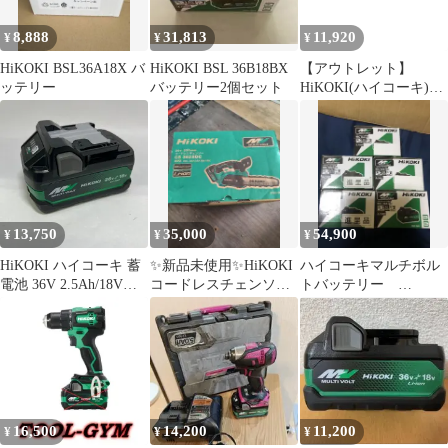
8,888
31,813
11,920
¥
¥
¥
HiKOKI BSL36A18X バ
HiKOKI BSL 36B18BX
【アウトレット】
ッテリー
バッテリー2個セット
HiKOKI(ハイコーキ)
UP18DA (NN)
14.4V/18V 充電式 空気
入れ 本体のみ アグレッ
シブグリーン 1台
13,750
35,000
54,900
¥
¥
¥
HiKOKI ハイコーキ 蓄
✨️新品未使用✨️HiKOKI
ハイコーキマルチボル
電池 36V 2.5Ah/18V
コードレスチェンソー
トバッテリー
5.0Ah BSL36A18X 未使
CS3625DC 本体
BSL36A18X、新品、５
用品
個
16,500
14,200
11,200
¥
¥
¥