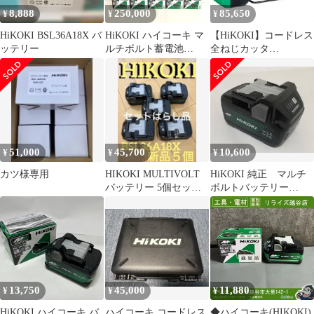
8,888
250,000
85,650
¥
¥
¥
HiKOKI BSL36A18X バ
HiKOKI ハイコーキ マ
【HiKOKI】コードレス
ッテリー
ルチボルト蓄電池
全ねじカッタ
BSL36A18X 0037-9241
CL18DSL(LXPKZ) 18V
リチウムイオンバッテ
リー 20個セット 未使用
★DT433
51,000
45,700
10,600
¥
¥
¥
カツ様専用
HIKOKI MULTIVOLT
HiKOKI 純正 マルチ
バッテリー 5個セット
ボルトバッテリー
BSL36A18X
BSL36A18X
13,750
45,000
11,880
¥
¥
¥
HiKOKI ハイコーキ バ
ハイコーキ コードレス
◆ハイコーキ(HIKOKI)