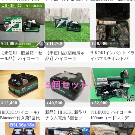
個セット
用品
11,880
11,760
38,000
¥
¥
¥
【未使用・贈呈箱・セ
【未使用品(店頭展示
HiKOKIインパクトドラ
ール品】 ハイコーキ
品)】ハイコーキ
イバマルチボルトバッ
HIKOKI マルチボルト
(HIKOKI ※旧:日立工
テリー3個付き
バッテリー BSL36A18X
機) リチウムイオンバ
36V/2.5Ah 【越谷店】
ッテリー 36V/2.5Ah
BSL36A18X▲アクトツ
ール富山店▲レ
12,400
40,500
52,000
¥
¥
¥
HiKOKI(ハイコーキ)
新品】HIKOKI 新型リ
☆HIKOKI ハイコーキ
Bluetooth付き第2世代マ
チウム電池 5個セッ
100mmコードレスディ
ルチボルト蓄電池 36V
ト BSL36A18X
スクグラインダ
2.5Ah/18V 5.0Ah 0037-
G3610DD(2XPZ)