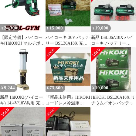
24,300
15,000
19,000
¥
¥
¥
【限定特価】ハイコー
ハイコーキ 36V バッテ
新品 BSL36A18X ハイ
キ[HiKOKI] マルチボル
リー BSL36A18X 充電
コーキ バッテリー
ト36V コードレスセー
式 電動工具 蓄電池
HiKOKI 2個セット
バソー
HiKOKI 未使用品
CR36DMA（NN）
9,244
73,800
19,000
¥
¥
¥
新品 HiKOKI(ハイコー
『新品未使用』HiKOKI
HiKOKI BSL36A18X リ
キ) 14.4V/18V共用 充電
コードレス冷温庫
チウムイオンバッテリ
式 ランタン UB18DF ラ
UL18DC バッテリー 2
ー 2個セット
イト LED サンドベージ
個付
ュ 蓄電池・充電器別売
UB18DF(NNB)