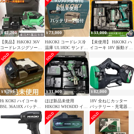
42,200
73,000
33,000
¥
¥
¥
【美品】HiKOKI 36V
HiKOKI コードレス冷
【未使用】 HiKOKI ハ
コードレスジグソー
温庫 UL18DC サンドベ
イコーキ 18V 振動ドラ
CJ36DA バッテリー充
ージュ
イバドリル
電器
DV18DD(2XCZ) セット
品 【越谷店】
9,799
31,000
82,000
¥
¥
¥
Hi KOKI ハイコーキ
ほぼ新品未使用
18V 全ねじカッター
BSL 36A18X バッテリ
HIKOKI WH36DD イン
バッテリー・充電器
ー
パクトドライバー
ケース
CL18DSL(LXPKZ)