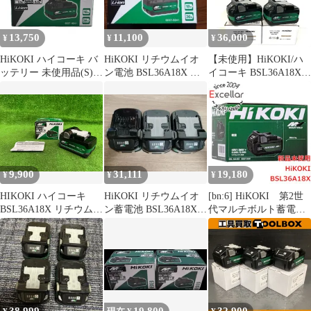
13,750
11,100
36,000
¥
¥
¥
HiKOKI ハイコーキ バ
HiKOKI リチウムイオ
【未使用】HiKOKI/ハ
ッテリー 未使用品(S)
ン電池 BSL36A18X 本
イコーキ BSL36A18X 4
BSL36A18X
体
個 リチウムイオン電池
第2世代マルチボルト
バッテリー 36V 18V ※
一部地域配送別料金
●140938
9,900
31,111
19,180
¥
¥
¥
HIKOKI ハイコーキ
HiKOKI リチウムイオ
[bn:6] HiKOKI 第2世
BSL36A18X リチウムイ
ン蓄電池 BSL36A18X 3
代マルチボルト蓄電池
オン電池36V/18V バッ
個
36V 2.5Ah/18V 5.0Ah
テリ ※現状品(ト-244)
BSL36A18X