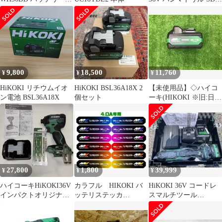
BSL36A18X付き
plus 3モード ハツリ可
バッテリ2個・充電器・
ケース付 DH3628DA
(2XPZ) 未使用長期保管
品
9,800
18,500
11,760
¥
¥
¥
HiKOKI リチウムイオ
HiKOKI BSL36A18X 2
【未使用品】◇ハイコ
ン電池 BSL36A18X
個セット
ーキ(HIKOKI ※旧:日立
工機) リチウムイオン
バッテリー 36V/2.5Ah
BSL36A18X 純正 正規
品▲アクトツール富山
店▲レ
27,800
1,800
39,999
¥
¥
¥
ハイコーキHiKOKI36V
カラフル HIKOKI バ
HiKOKI 36V コードレ
インパクトオリジナル
ッテリステッカ
スマルチツール
セットWH36DD
BSL36B18X１6枚 純
CV36DMA(XPZ) 新品
正ロゴ不可