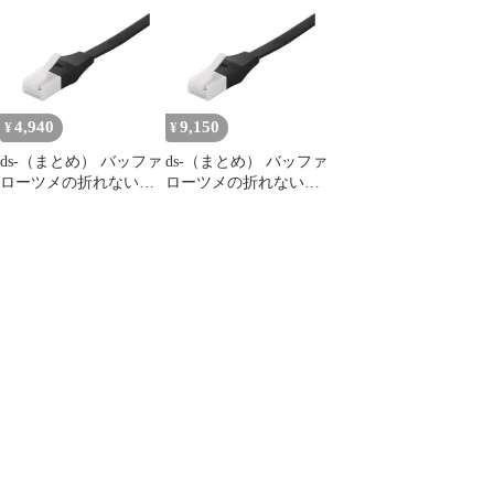
の折れないLANケーブ
モデム用 カテゴリ6a ス
ル UTP Cat6a ストレー
トレート フラットタイ
ト フラットタイプ 1m
プ ブラック
ブラック
BSLS6AFU10BK
BSLS6AFU10BK
4,940
9,150
¥
¥
ds-（まとめ） バッファ
ds-（まとめ） バッファ
ローツメの折れない
ローツメの折れない
LANケーブル カテゴリ
LANケーブル カテゴリ
ー6a ストレート フラッ
ー6a ストレート フラッ
トタイプ ブラック
トタイプ ブラック
1.0m BSLS6AFU10BK 1
1.0m BSLS6AFU10BK 1
本 〔×2セット〕
本 〔×5セット〕