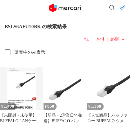
BSLS6AFU10BK の検索結果
並び替え
販売中のみ表示
1,480
850
1,368
¥
¥
¥
【未開封・未使用】
【新品・2営業日で発
【人気商品】バッファ
BUFFALO LANケーブ
送】BUFFALO バッフ
ロー BUFFALO ツメの
ル BSLS6AFU10BK 1m
ァロー iBUFFALO ツメ
折れないLANケーブル