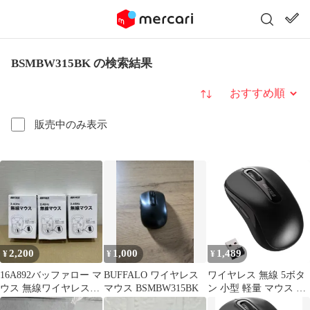
BSMBW315BK の検索結果
並び替え
販売中のみ表示
2,200
1,000
1,489
¥
¥
¥
16A892バッファロー マ
BUFFALO ワイヤレス
ワイヤレス 無線 5ボタ
ウス 無線ワイヤレス
マウス BSMBW315BK
ン 小型 軽量 マウス 節
BSMBW315BK 3個
電モデル 最大584日使