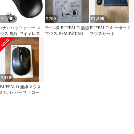
BSMBW315BK
1,000
700
1,500
¥
¥
¥
<ナ> バッファロー マ
テ*ス様 BUFFALO 無線
BUFFALO キーボード
ウス 無線 ワイヤレス 5
マウス BSMBW315BK
マウスセット
ボタン ブラック
本体新品未使用♥
BSMBW315BK
470
¥
BUFFALO 無線マウス
2.4GHz バッファロー
ブラック