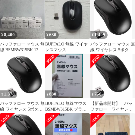
用可能 BlueLED バッフ
ァロー ブラック
BSMBW315BK
8,400
630
1,499
¥
¥
¥
バッファロー マウス 無
BUFFALO 無線 ワイヤ
バッファロー マウス 無
線 BSMBW315BK 12セ
レスマウス
線 ワイヤレス 5ボタン
ット
BSMBW315BK 5ボタン
【戻る/進むボタン搭
ジャンク
載】 小型 軽量 節電モ
デル 最大584日使用可
能 BlueLED ブラック
BSMBW315BK
1,378
880
750
¥
¥
¥
バッファロー マウス 無
BUFFALO 無線マウス
【新品未開封】 バッ
線 ワイヤレス 5ボタン
BSMBW315BK ブラッ
ファロー ワイヤレ
【戻る/進むボタン搭
ク
ス マウス
載】 小型 軽量 節電モ
デル 最大584日使用可
能 BlueLED ブラック