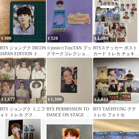
300
320
1,199
¥
¥
¥
BTS ジョングク DICON
☆jimin☆TinyTAN ブッ
BTSステッカー ポスト
JAPAN EDITION トレ
クマークコレクション
カード トレカ チェキ
カ
モバイルステッカー
証明写真セット
1,677
1,399
2,833
¥
¥
¥
BTS ジョングク ミニフ
BTS PERMISSION TO
BTS TAEHYUNG テテ
ォト トレカ グク
DANCE ON STAGE ジ
トレカ フォトセ
Jungkook 防弾少年団
ョングク