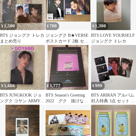
1,500
700
1,300
¥
¥
¥
BTS ジョングク トレカ
ジョングク B★VERSE
BTS LOVE YOURSELF
まとめ売り
ポストカード 2枚 セッ
ジョングク トレカ
ト BTS グク
1,666
3,777
999
¥
¥
¥
BTS JUNGKOOK ジョ
BTS Season's Greeting
BTS ARIRAN アルバム
ングク コヤン ARMY
2022 グク 抜けな
封入特典 3点 セット ジ
ZONE トレカ
し シーグリ
ョングク ②