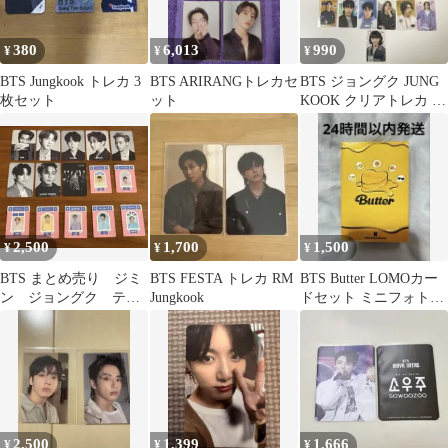
380
6,013
990
¥
¥
¥
BTS Jungkook トレカ 3
BTS ARIRANGトレカセ
BTS ジョングク JUNG
枚セット
ット
KOOK クリアトレカ 25
点セット
2,500
1,700
1,500
¥
¥
¥
BTS まとめ売り ジミ
BTS FESTA トレカ RM
BTS Butter LOMOカー
ン ジョングク テヒ
Jungkook
ドセット ミニフォトカ
ョン ジン シュガ
ード 55枚 トレカ
RM ホソク
2,500
1,399
1,666
¥
¥
¥