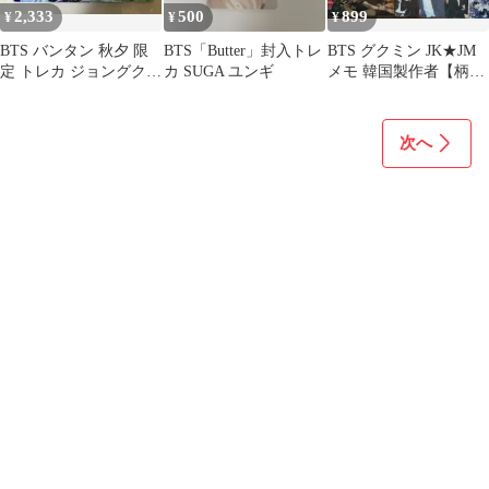
2,333
500
899
¥
¥
¥
BTS バンタン 秋夕 限
BTS「Butter」封入トレ
BTS グクミン JK★JM
定 トレカ ジョングク
カ SUGA ユンギ
メモ 韓国製作者【柄違
コンプリート セット
い110枚】
次へ