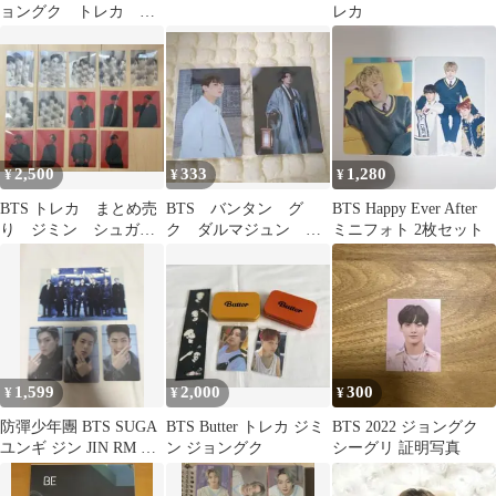
ョングク トレカ フ
レカ
ォトカ 特典 など
2,500
333
1,280
¥
¥
¥
BTS トレカ まとめ売
BTS バンタン グ
BTS Happy Ever After
り ジミン シュガ
ク ダルマジュン フ
ミニフォト 2枚セット
ジョングク テヒョ
ォトカード トレカ
ン ジン
JUNGKOOK
1,599
2,000
300
¥
¥
¥
防彈少年團 BTS SUGA
BTS Butter トレカ ジミ
BTS 2022 ジョングク
ユンギ ジン JIN RM ト
ン ジョングク
シーグリ 証明写真
レカ