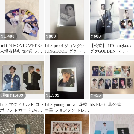
1,400
888
600
¥
¥
¥
★BTS MOVIE WEEKS
BTS proof ジョングク
【公式】BTS jungkook
来場者特典 第4週 フォ
JUNGKOOK グク トレ
グクGOLDEN セット
トカード7枚
カ
1,499
1,999
455
現在 ¥
¥
¥
BTS マクドナルド コラ
BTS young forever 花様
btsトレカ 非公式
ボ フォトカード 2枚セ
年華 ジョングク トレカ
ット
ポラロイド