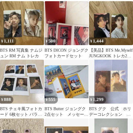
ト セット コンプ
1,111
500
1,444
¥
¥
¥
BTS RM 写真集 ナムジ
BTS DICON ジョングク
【美品】BTS Me,Myself
ュン RM ナム トレカ
フォトカードセット
JUNGKOOK トレカ2点
セット
888
555
1,299
¥
¥
¥
BTS チェキ風フォトカ
BTS Butter ジョングク
BTS グク 公式 ホリ
ード 6枚セット バラ売
2点セット メッセージ
デーコレクション ミ
り可⭕️
カード フォト
ニフォト 2枚 ジョン
グク