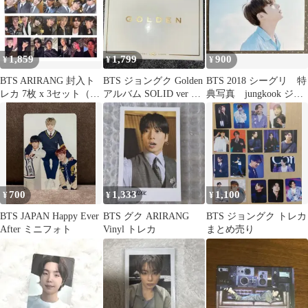
1,859
1,799
900
¥
¥
¥
BTS ARIRANG 封入ト
BTS ジョングク Golden
BTS 2018 シーグリ 特
レカ 7枚 x 3セット（計
アルバム SOLID ver 新
典写真 jungkook ジョ
21枚）③
品未開封
ングク
700
1,333
1,100
¥
¥
¥
BTS JAPAN Happy Ever
BTS グク ARIRANG
BTS ジョングク トレカ
After ミニフォト
Vinyl トレカ
まとめ売り