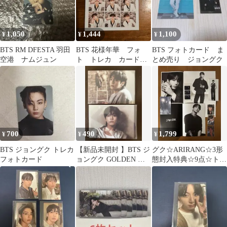
1,050
1,444
1,100
¥
¥
¥
BTS RM DFESTA 羽田
BTS 花様年華 フォ
BTS フォトカード ま
空港 ナムジュン
ト トレカ カード
とめ売り ジョングク
ジョングク グク
700
490
1,799
¥
¥
¥
BTS ジョングク トレカ
【新品未開封 】BTS ジ
グク☆ARIRANG☆3形
フォトカード
ョングク GOLDEN ポ
態封入特典☆9点☆トレ
ストカード2枚SOLID
カ☆ポスター☆フィル
ムフォト