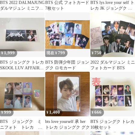
BTS 2022 DALMAJUNG
BTS 公式 フォトカード
BTS lys love your self ト
ダルマジュン ミニフォ
7枚セット
レカ JK ジョングク グ
ト まとめ売り
ク
1,999
799
750
¥
現在 ¥
¥
BTS ジョングク トレカ
BTS 防弾少年団 ジョン
2022 ダルマジュン ミニ
SKOOL LUV AFFAIR
グク ロモカード
フォトカード BTS
グク
999
1,400
666
¥
¥
¥
BTS ジョングク ミ
bts love yourself 承 her
BTS ジョングク トレカ
ニフォト トレカ ス
トレカ ジョングク グク
10枚セット
テッカー