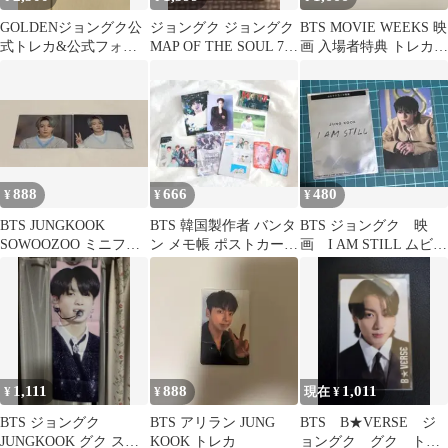
GOLDENジョングク公
ジョングク ジョングク
BTS MOVIE WEEKS 映
式トレカ&公式フォト
MAP OF THE SOUL 7
画 入場者特典 トレカ
カード
トレカ
ジョングク 2枚セット
888
666
480
¥
¥
¥
BTS JUNGKOOK
BTS 韓国製作者 バンタ
BTS ジョングク 映
SOWOOZOO ミニフォ
ン メモ帳 ポストカード
画 I AM STILL ムビチ
トカード 2枚セット
トレカ オール
ケ特典 トレカ
1,111
888
1,011
¥
¥
現在 ¥
BTS ジョングク
BTS アリラン JUNG
BTS B★VERSE ジ
JUNGKOOK グク スロ
KOOK トレカ
ョングク グク トレ