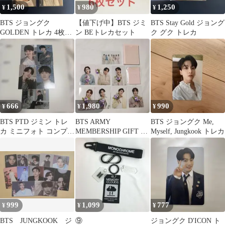
1,500
980
1,250
¥
¥
¥
BTS ジョングク
【値下げ中】BTS ジミ
BTS Stay Gold ジョング
GOLDEN トレカ 4枚セ
ン BEトレカセット
ク グク トレカ
ット
666
1,980
990
¥
¥
¥
BTS PTD ジミン トレ
BTS ARMY
BTS ジョングク Me,
カ ミニフォト コンプリ
MEMBERSHIP GIFT ト
Myself, Jungkook トレカ
ート
レカ８枚 ＆ カードケー
ス
999
1,099
777
¥
¥
¥
BTS JUNGKOOK ジ
⑨
ジョングク D'ICON ト