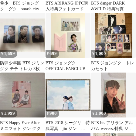
希少 BTS ジョング
BTS ARIRANG JPFC購
BTS danger DARK
ク グク smash city ト
入特典フォトカード J-
&WILD 特典写真 ジ
レカ ステッカー
HOPE
ョングク
1,699
699
1,000
¥
¥
¥
防彈少年團 BTS ジミン
BTS ジョングク
BTS ジョングク トレ
グク テテ トレカ 3枚セ
OFFICIAL FANCLUB
カセット
ット
ARMYメンバーシップ
ギフト
1,999
900
1,000
¥
¥
¥
BTS Happy Ever After
BTS 2018 シーグリ 特
BTS bts アリラン アル
ミニフォト ジン グク
典写真 jin ジン
バム weverse特典 ジョ
jungkook グク
ングクトレカ