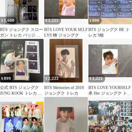
1,600
1,222
800
¥
¥
¥
BTS ジョングク スロー
BTS LOVE YOUR SELF
BTS ジョングク BE ト
ガン トレカ バッジ グ
LYS 轉 ジョングク
レカ 9枚
ク JUNGKOOK
899
2,222
1,222
¥
¥
¥
公式 BTS ジョングク
BTS Memories of 2019
BTS LOVE YOURSELF
JUNG KOOK トレカ ま
ジョングク トレカ
承 Her ジョングク トレ
とめ売り
カ