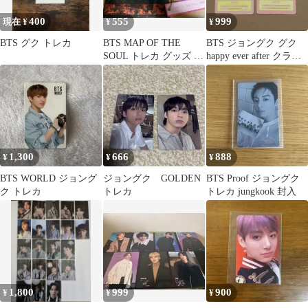
400
555
999
現在 ¥
¥
¥
BTS グク トレカ
BTS MAP OF THE
BTS ジョングク グク
SOUL トレカ グッズ ま
happy ever after クラウ
とめ売り
ドカード
1,300
666
888
¥
¥
¥
BTS WORLD ジョング
ジョングク GOLDEN
BTS Proof ジョングク
ク トレカ
トレカ
トレカ jungkook 封入
1,800
999
900
¥
¥
¥