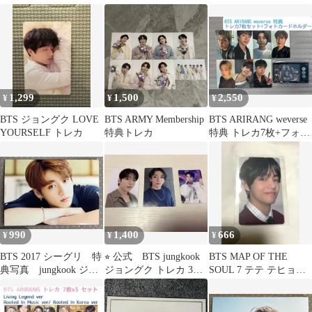
ーガン 反射
カ 寺田倉庫 寺田
1,299
1,500
2,550
¥
¥
¥
BTS ジョングク LOVE
BTS ARMY Membership
BTS ARIRANG weverse
YOURSELF トレカ
特典トレカ
特典 トレカ7枚+フォト
カードホルダー
990
1,400
666
¥
¥
¥
BTS 2017 シーグリ 特
⭐︎ 公式 BTS jungkook
BTS MAP OF THE
典写真 jungkook ジョ
ジョングク トレカ 3枚
SOUL 7 テテ テヒョン
ングク
セット
V トレカ