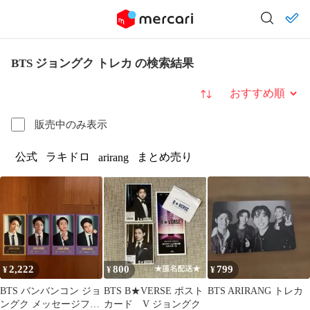
BTS ジョングク トレカ の検索結果
並び替え
販売中のみ表示
公式
ラキドロ
まとめ売り
arirang
2,222
800
799
¥
¥
¥
BTS バンバンコン ジョ
BTS B★VERSE ポスト
BTS ARIRANG トレカ
ングク メッセージフォ
カード V ジョングク