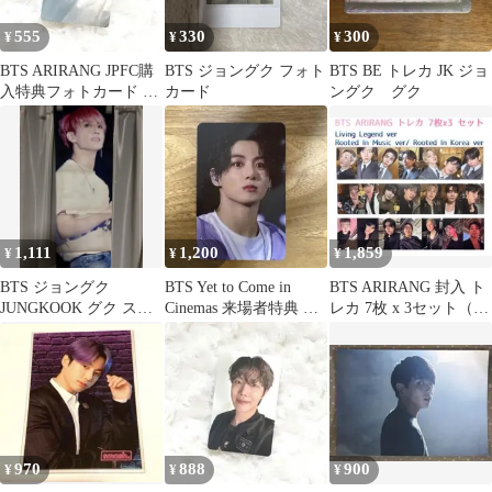
555
330
300
¥
¥
¥
BTS ARIRANG JPFC購
BTS ジョングク フォト
BTS BE トレカ JK ジョ
入特典フォトカード ユ
カード
ングク グク
ンギ
1,111
1,200
1,859
¥
¥
¥
BTS ジョングク
BTS Yet to Come in
BTS ARIRANG 封入 ト
JUNGKOOK グク スロ
Cinemas 来場者特典 ト
レカ 7枚 x 3セット（計
ーガン
レカ グク
21枚）
970
888
900
¥
¥
¥