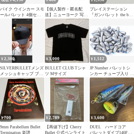
現在 ¥
¥
¥
バイク ウインカー スモ
【個人製作・匿名配
プレイステーション
ールバレット 4個セッ
送】ニューヨーク 写真
『ガンバレット the best
ト IM-Trading
集 NY週末弾丸一人旅
GUNBULLET』
2,300
3,000
1,512
¥
¥
¥
SILVERBULLETメンズ
BULLET CLUB Tシャ
JP Number バレットシ
メッシュキャップ ブラ
ツ Mサイズ
ンカー チューブ入り 鉛
ック！
釣り道具 重り 錘 ワー
ム テキサスリグ (鉛色,
7g， 50個セット)
700
2,789
3,600
¥
¥
¥
9mm Parabellum Bullet
【再値下げ】Cherry
DUEL ハードコア
Termination 楽譜
Bullet 公式ペンライト
バレットダイブ140F