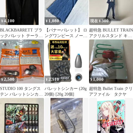
4,100
1,080
300
¥
¥
現在 ¥
BLACKBARRETT ブラ
【バナーバレット】 ロ
超特急 BULLET TRAIN
ックバレット テーラー
ングワンピース ノース
アクリルスタンド キー
ドジャケット ブラック
リーブ デニムブルー ポ
ホルダー
無地
ケット付き
2,500
2,510
1,000
¥
¥
¥
STUDIO 100 タングス
バレットシンカー (20g
超特急 Bullet Train クリ
テン バレットシンカー
20個) [20g 20個]
アファイル タクヤ
1oz 28g 2袋