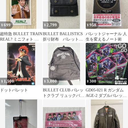
699
2,799
950
¥
¥
¥
超特急 BULLET TRAIN
BULLET BALLISTICS
バレットジャーナル 人
REAL? ミニフォト タ
折り財布 バレット
生を変えるノート術
クヤ
ミリタリー ウォレッ
ト
1,500
3,000
300
¥
¥
¥
ドットバレット
BULLET CLUB バレッ
GD05-021 R ガンダム
トクラブ リュックバッ
AGE-2 ダブルバレット
グ 新日本プロレス
4枚セット プレー用
Freedom Ascension
[GD05]