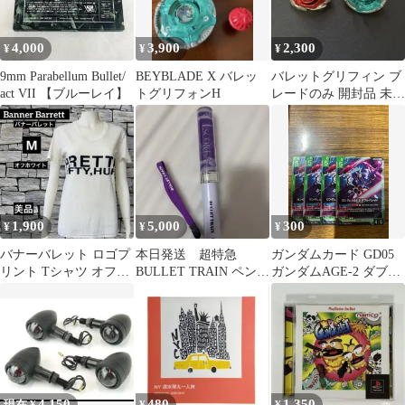
4,000
3,900
2,300
¥
¥
¥
9mm Parabellum Bullet/
BEYBLADE X バレッ
バレットグリフィン ブ
act VII 【ブルーレイ】
トグリフォンH
レードのみ 開封品 未使
用
1,900
5,000
300
¥
¥
¥
バナーバレット ロゴプ
本日発送 超特急
ガンダムカード GD05
リント Tシャツ オフホ
BULLET TRAIN ペンラ
ガンダムAGE-2 ダブル
ワイト M 美品 綿100 38
イト ESCORT リョウガ
バレット R 4枚
4,150
480
1,350