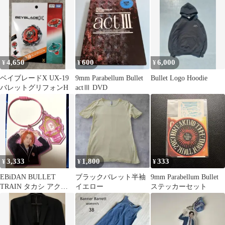
4,650
600
6,000
¥
¥
¥
ベイブレードX UX-19
9mm Parabellum Bullet
Bullet Logo Hoodie
バレットグリフォンH
actⅢ DVD
3,333
1,800
333
¥
¥
¥
EBiDAN BULLET
ブラックバレット半袖
9mm Parabellum Bullet
TRAIN タカシ アクリ
イエロー
ステッカーセット
ルキーホルダー