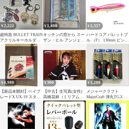
2,222
1,400
2,357
¥
¥
¥
超特急 BULLET TRAIN
キッチンの窓から スー
ハードコア バレットブ
アクリルキーホルダー
ザン・ヒル アンジェ
ル （F） 130mm ピンク
5点セット
ラ・バレット
イワシ F1205-HPI デュ
エル
4,980
300
3,200
¥
¥
¥
【新品未開封】ベイブ
【中古】生写真(女性)
メジャークラフト
レードX UX-19 スター
高橋花林（ミリアム・
MajorCraft 弾丸TGスッ
ター バレットグリフォ
ヒルデガルド・v・グロ
テ 12号 3個
ンH
ピウス）/横型・キャラ
クターショット/「アサ
ルトリリィ Last Bullet
LIVE Lily’s Dreamin’ ☆