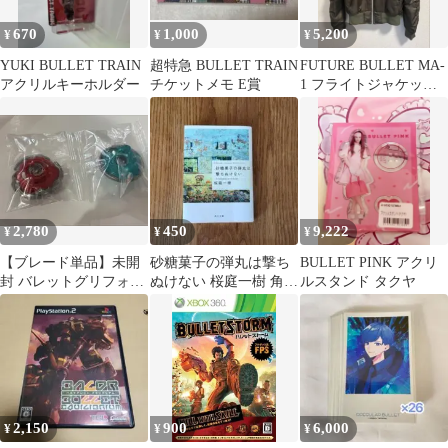
670
1,000
5,200
¥
¥
¥
YUKI BULLET TRAIN
超特急 BULLET TRAIN
FUTURE BULLET MA-
アクリルキーホルダー
チケットメモ E賞
1 フライトジャケット
M
2,780
450
9,222
¥
¥
¥
【ブレード単品】未開
砂糖菓子の弾丸は撃ち
BULLET PINK アクリ
封 バレットグリフォン
ぬけない 桜庭一樹 角川
ルスタンド タクヤ
ベイブレードX
文庫
2,150
900
6,000
¥
¥
¥