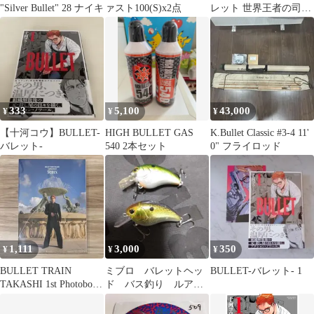
"Silver Bullet" 28 ナイキ
ァスト100(S)x2点
レット 世界王者の司令
塔
333
5,100
43,000
¥
¥
¥
【十河コウ】BULLET-
HIGH BULLET GAS
K.Bullet Classic #3-4 11'
バレット-
540 2本セット
0" フライロッド
1,111
3,000
350
¥
¥
¥
BULLET TRAIN
ミブロ バレットヘッ
BULLET-バレット- 1
TAKASHI 1st Photobook
ド バス釣り ルアー
xemx
セット