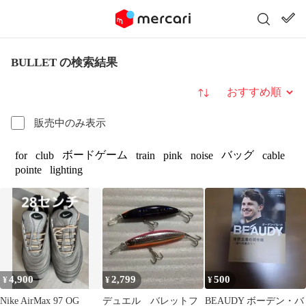
BULLET の検索結果
並び替え
販売中のみ表示
ボードゲーム
バッグ
for
club
train
pink
noise
cable
pointe
lighting
4,900
2,799
500
¥
¥
¥
Nike AirMax 97 OG
デュエル バレットフ
BEAUDY ボーデン・バ