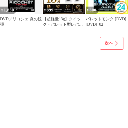
Party」キャストトレー
ディングブロマイド 一
1,830
899
300
¥
¥
¥
柳隊
DVD／リコシェ 炎の銃
【超軽量13g】クイッ
バレットモンク [DVD]
弾
ク・バレット型レバー
[DVD]_02
ボール M6 アケコン用
次へ