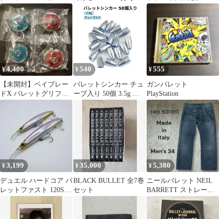
BRIDE【未組立】
a bullet
Switch 未開封
4,400
540
555
¥
¥
¥
【未開封】ベイブレー
バレットシンカー チュ
ガンバレット
ドX バレットグリフォ
ーブ入り 50個 3.5g 釣
PlayStation
ン ブレード 2個セッ
り 重り ワーム テキサ
ト 国内正規品
スリグ ルアー 大容量
3,199
35,000
5,380
¥
¥
¥
デュエル ハードコア バ
BLACK BULLET 全7巻
ニールバレット NEIL
レットファスト 120S
セット
BARRETT ストレー
140S セット
ト イタリア製 メンズ
34