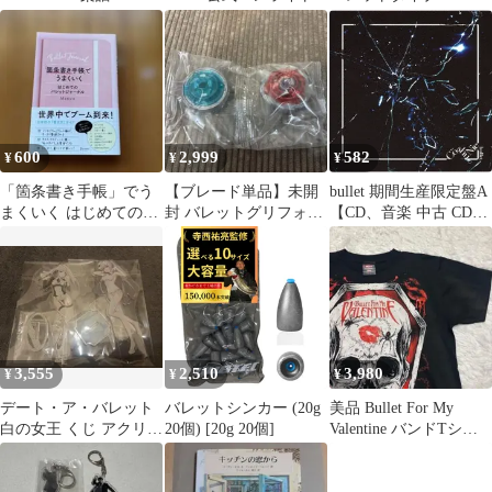
バレットブル130F セ
ット
600
2,999
582
¥
¥
¥
「箇条書き手帳」でう
【ブレード単品】未開
bullet 期間生産限定盤A
まくいく はじめてのバ
封 バレットグリフォン
【CD、音楽 中古 CD】
レットジャーナル
ベイブレードX
レンタル落ち
3,555
2,510
3,980
¥
¥
¥
デート・ア・バレット
バレットシンカー (20g
美品 Bullet For My
白の女王 くじ アクリル
20個) [20g 20個]
Valentine バンドTシャ
スタンド
ツ M 両面