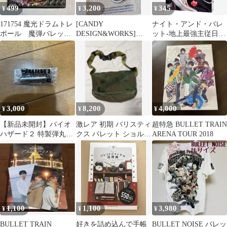
499
3,200
345
¥
¥
¥
171754 魔光ドラムトレ
[CANDY
ナイト・アンド・バレ
ボール 魔弾バレット
DESIGN&WORKS]
ット-地上最強主従日
バイス
Bullet Carabiner
誌-／三上敬
3,000
8,200
4,000
¥
¥
¥
【新品未開封】バイオ
激レア 初期 バリスティ
超特急 BULLET TRAIN
ハザード２ 特製弾丸キ
クス バレット ショルダ
ARENA TOUR 2018
ーホルダー 予約特典
ー バック ミリタリー
カーキ
1,100
1,100
3,980
¥
¥
¥
BULLET TRAIN
好きを詰め込んで手帳
BULLET NOISE バレッ