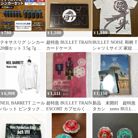
780
1,100
1,180
¥
¥
¥
テキサスリグ シンカー
超特急 BULLET TRAIN
BULLET NOISE 和柄 T
20個セット 3.5g 7g 各
カードケース
シャツ Lサイズ 家紋 束
10個 バレットシンカー
ね熨斗 木瓜 桐
6,900
1,111
1,150
¥
¥
¥
NEIL BARRETT ニール
超特急 BULLET TRAIN
新品 未開封 超特急
バレット ピンタックシ
ESCORT カプセルくじ
タカシ xemx BULLET
ャツ プリーツ アーカイ
A賞
TRAIN TAKASHI
ブ