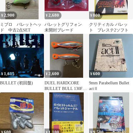
2,900
2,680
800
¥
¥
¥
ミブロ バレットヘッ
バレットグリフォン
クリティカル バレッ
ド 中古2点SET
未開封ブレード
ト プレステ2ソフト
1,615
2,600
600
¥
¥
¥
BULLET (初回盤)
DUEL HARDCORE
9mm Parabellum Bullet
BULLET BULL 130F
actⅡ
160F 2本
600
1,100
9,500
¥
¥
¥