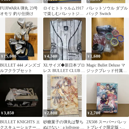
FUJIWARA 弾丸 23号
ロイヒトトゥルム1917
バレットソウル ダブル
オモリ 釣り仕掛け
で楽しむバレットジャ
パック Switch
ーナル Vol.2
15,000
4,300
1,600
¥
¥
¥
BULLET 444 メンズゴ
XLサイズ◆新日本プロ
Magic Bullet Deluxe マ
ルフクラブセット
レス BULLET CLUB ベ
ジックブレッド付属品
ースボールシャツ
セット
3,850
2,800
2,700
¥
¥
¥
BULLET KNIGHTS エ
砂糖菓子の弾丸は撃ち
2X508 スーパーバレッ
クスキューショナー
ぬけない : a lollypop or
トブレイク限定版 -