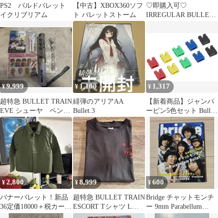
PS2 バルドバレット
【中古】XBOX360ソフ
♡即購入可♡
イクリブリアム
ト バレットストーム
IRREGULAR BULLET
ミニフォト 26枚セット
9,999
1,100
1,317
¥
¥
¥
超特急 BULLET TRAIN
緋弾のアリアAA
【新着商品】ジャンパ
EVE シューヤ ペンラ
Bullet.3
ーピン5色セット Bullet
イト セット
JP02
2,800
8,999
600
¥
¥
¥
バナーバレット！新品
超特急 BULLET TRAIN
Bridge チャットモンチ
36定価18000＋税カーキ
ESCORT Tシャツ Lサ
ー 9mm Parabellum
綿混紡
イズ
Bullet 表紙