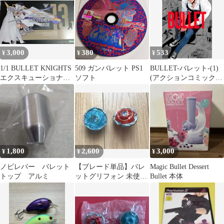
3,000
380
533
¥
¥
¥
1/1 BULLET KNIGHTS
509 ガンバレット PS1
BULLET-バレット-(1)
エクスキューショナー
ソフト
(アクションコミック
BRIDE 「メガ…
ス)／十河コウ
1,800
2,600
3,000
¥
¥
¥
ノビレバー バレット
【ブレード単品】バレ
Magic Bullet Dessert
トップ アルミ
ットグリフォン 未使用
Bullet 本体
新品