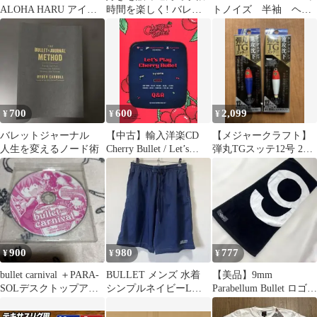
ALOHA HARU アイエ
時間を楽しく! バレッ
トノイズ 半袖 ヘン
ノイロ 写真集ハガキ2
トジャーナル活用術
リーネック Tシャ
枚
ツ LL
700
600
2,099
¥
¥
¥
バレットジャーナル
【中古】輸入洋楽CD
【メジャークラフト】
人生を変えるノード術
Cherry Bullet / Let’s
弾丸TGスッテ12号 2個
Play[輸入盤]
セット ①
900
980
777
¥
¥
¥
bullet carnival ＋PARA-
BULLET メンズ 水着
【美品】9mm
SOLデスクトップアク
シンプルネイビーLサ
Parabellum Bullet ロゴタ
セサリー
イズ
オル 9ミリ