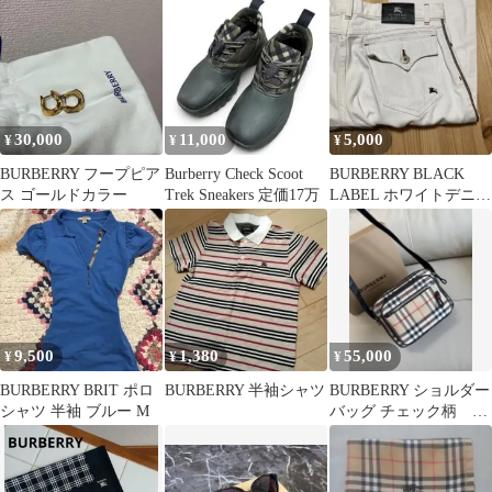
30,000
11,000
5,000
¥
¥
¥
BURBERRY フープピア
Burberry Check Scoot
BURBERRY BLACK
ス ゴールドカラー
Trek Sneakers 定価17万
LABEL ホワイトデニム
パンツ
9,500
1,380
55,000
¥
¥
¥
BURBERRY BRIT ポロ
BURBERRY 半袖シャツ
BURBERRY ショルダー
シャツ 半袖 ブルー M
バッグ チェック柄 メ
ンズレディース 値下
げ⭕️