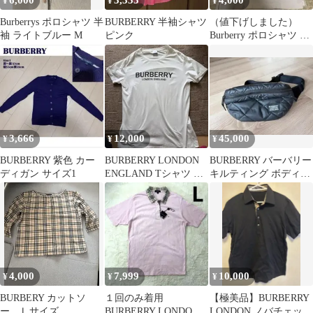
6,000
3,333
4,000
¥
¥
¥
Burberrys ポロシャツ 半
BURBERRY 半袖シャツ
（値下げしました）
袖 ライトブルー M
ピンク
Burberry ポロシャツ ホ
ワイト メンズ
3,666
12,000
45,000
¥
¥
¥
BURBERRY 紫色 カー
BURBERRY LONDON
BURBERRY バーバリー
ディガン サイズ1
ENGLAND Tシャツ ホ
キルティング ボディバ
ワイト
ッグ ブラック 正規品
4,000
7,999
10,000
¥
¥
¥
BURBERY カットソ
１回のみ着用
【極美品】BURBERRY
ー Ｌサイズ
BURBERRY LONDON
LONDON ノバチェック