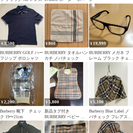
シャツ
3,500
800
19,999
¥
¥
¥
BURBERRY GOLF ハー
BURBERRY タオルハン
BURBERRY メガネ フ
フジップ ポロシャツ
カチ ノバチェック
レーム ブラック チェッ
ク
2,200
5,800
5,100
¥
¥
¥
Burberry 靴下 チェッ
新品タグ付き
Burberry Blue Label ノ
ク 19〜21cm
BURBERRY ベビー お
バチェック フレアスカ
食事エプロン スタイ
ート