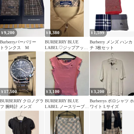
9,200
8,380
1,599
¥
¥
¥
Burberryバーバリー
BURBERRY BLUE
Burberry メンズ ハンカ
トランクス M
LABEL♡ジップアップ
チ 3枚セット
ワンピース ベージュ
17,500
3,100
3,200
¥
¥
¥
BURBERRY クロノグラ
BURBERRY BLUE
Burberrys ポロシャツ ホ
フ 腕時計 メンズ
LABEL ノースリーブ
ワイト Lサイズ
ピンク