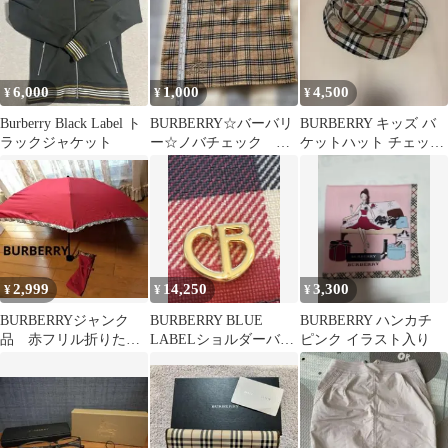
6,000
1,000
4,500
¥
¥
¥
Burberry Black Label ト
BURBERRY☆バーバリ
BURBERRY キッズ バ
ラックジャケット
ー☆ノバチェック タ
ケットハット チェック
オルハンカチ ブルー
柄 Mサイズ
2,999
14,250
3,300
¥
¥
¥
BURBERRYジャンク
BURBERRY BLUE
BURBERRY ハンカチ
品 赤フリル折りたた
LABELショルダーバッ
ピンク イラスト入り
み骨折れ傘
グ