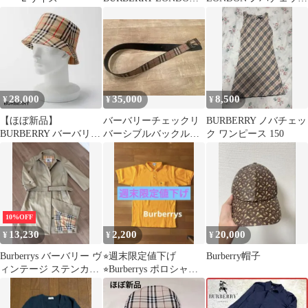
ポロシャツ ピンク ノバ
ホースロゴ ポロシャツ
チェック
L
28,000
35,000
8,500
¥
¥
¥
【ほぼ新品】
バーバリーチェックリ
BURBERRY ノバチェッ
BURBERRY バーバリー
バーシブルバックルベ
ク ワンピース 150
バケットハット ノバ
ル ト (レディース)
チェック 現行
10%OFF
13,230
2,200
20,000
¥
¥
¥
Burberrys バーバリー ヴ
⭐︎週末限定値下げ
Burberry帽子
ィンテージ ステンカラ
⭐︎Burberrys ポロシャツ
ーコート ノバチェック
オレンジ 胸ポケット付