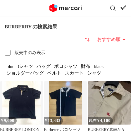
BURBERRY の検索結果
並び替え
販売中のみ表示
tシャツ
バッグ
ポロシャツ
財布
blue
black
ショルダーバッグ
ベルト
スカート
シャツ
9,000
13,333
4,100
¥
¥
現在 ¥
BURBERRY LONDON
Burberry ポロシャツ
BURBERRY素敵なA