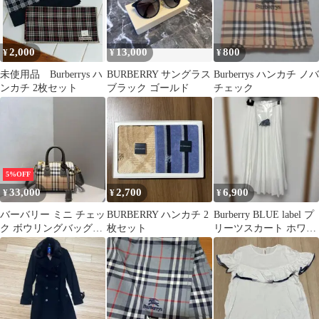
2,000
13,000
800
¥
¥
¥
未使用品 Burberrys ハ
BURBERRY サングラス
Burberrys ハンカチ ノバ
ンカチ 2枚セット
ブラック ゴールド
チェック
5%OFF
33,000
2,700
6,900
¥
¥
¥
バーバリー ミニ チェッ
BURBERRY ハンカチ 2
Burberry BLUE label プ
ク ボウリングバッグ
枚セット
リーツスカート ホワイ
2way
ト 38