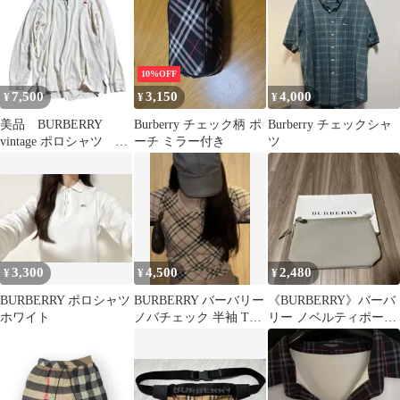
10%OFF
7,500
3,150
4,000
¥
¥
¥
美品 BURBERRY
Burberry チェック柄 ポ
Burberry チェックシャ
vintage ポロシャツ 長
ーチ ミラー付き
ツ
袖 ベージュ ノバチ
ェック
3,300
4,500
2,480
¥
¥
¥
BURBERRY ポロシャツ
BURBERRY バーバリー
《BURBERRY》バーバ
ホワイト
ノバチェック 半袖 Tシ
リー ノベルティポーチ
ャツ ホースロゴ刺繍
【新品未使用】