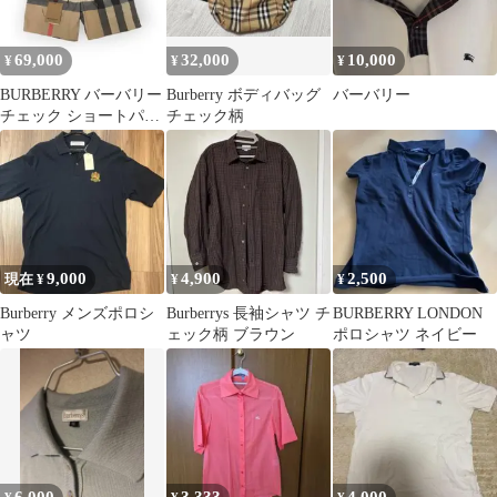
69,000
32,000
10,000
¥
¥
¥
BURBERRY バーバリー
Burberry ボディバッグ
バーバリー
チェック ショートパン
チェック柄
ツ S
9,000
4,900
2,500
現在 ¥
¥
¥
Burberry メンズポロシ
Burberrys 長袖シャツ チ
BURBERRY LONDON
ャツ
ェック柄 ブラウン
ポロシャツ ネイビー