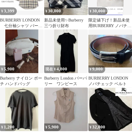
3,399
30,000
30,000
¥
¥
¥
BURBERRY LONDON
新品未使用✨Burberry
限定値下げ！新品未使
七分袖シャツ バーバ
三つ折り財布
用BURBERRY ノバチェ
リーチェック XL相当
ック ベースボールキャ
ップ
5,900
4,800
9,000
¥
現在 ¥
¥
Burberry ナイロン ポー
Burberry London バーバ
BURBERRY LONDON
チ ハンドバッグ
リー ワンピース
ノバチェック ベルト
1,200
5,900
32,000
¥
¥
¥