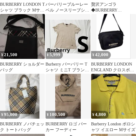
BURBERRY LONDON T
バーバリーブルーレー
贅沢アンゴラ
シャツ ブラック Mサイ
ベル ノースリーブシャ
◆BURBERRY
ズ
ツ 38
LONDON◆チェスター
コート【アンゴラ
60%】
21,500
5,999
42,000
¥
¥
¥
BURBERRY ショルダー
Burberry バーバリー T
BURBERRY LONDON
バッグ
シャツ ミニT ブランド
ENGLAND クロスボデ
服 ブランド古着
ィバッグ バーバリー
95,000
100,500
4,800
¥
¥
¥
BURBERRY ノバチェッ
BURBERRY ロゴ パー
Burberry London ポロシ
ク トートバッグ
カー フーディー
ャツ イエロー Mサイズ