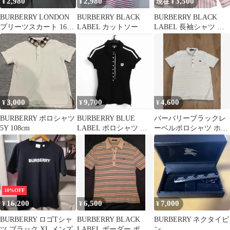
2,980
2,980
3,500
¥
¥
現在 ¥
BURBERRY LONDON
BURBERRY BLACK
BURBERRY BLACK
プリーツスカート 160A
LABEL カットソー
LABEL 長袖シャツ ス
黒
トライプ柄
3,000
9,700
4,600
¥
¥
¥
BURBERRY ポロシャツ
BURBERRY BLUE
バーバリーブラックレ
5Y 108cm
LABEL ポロシャツ 黒
ーベルポロシャツ ホワ
ブラック
イト サイズ2
10%OFF
16,200
6,500
7,000
¥
¥
¥
BURBERRY ロゴTシャ
BURBERRY BLACK
BURBERRY ネクタイピ
ツ ブラック XL メンズ
LABEL ボーダー ポロ
ン