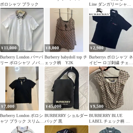
ポロシャツ ブラック
Line ダンガリーシャツ
¥3999→現
11,000
8,000
2,980
¥
¥
¥
Burberry London バーバ
Burberry babydoll top チ
Burberrys ポロシャツ ネ
リー ポロシャツ ノバチ
ェック柄 Y2K
イビー ロゴ刺繍 チェッ
ェック
ク メンズ バーバリー
7,000
45,000
9,500
¥
¥
¥
Burberry London ポロシ
BURBERRY ショルダー
BURBERRY BLUE
ャツ ブラック スリムフ
バッグ 黒
LABEL チェック柄 半
ィット
袖カットソー M