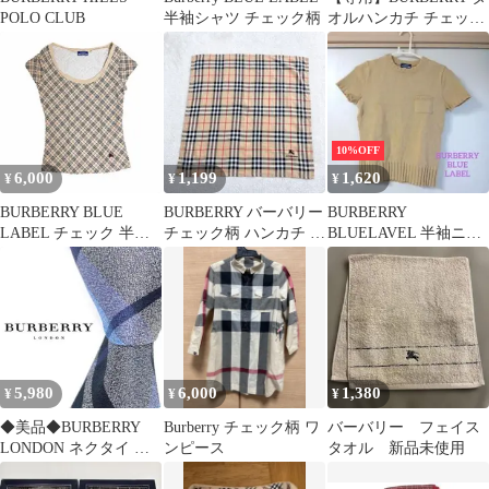
POLO CLUB
半袖シャツ チェック柄
オルハンカチ チェック
柄
10%OFF
6,000
1,199
1,620
¥
¥
¥
BURBERRY BLUE
BURBERRY バーバリー
BURBERRY
LABEL チェック 半袖T
チェック柄 ハンカチ 綿
BLUELAVEL 半袖ニッ
シャツ 38
100% 日本製
ト
5,980
6,000
1,380
¥
¥
¥
◆美品◆BURBERRY
Burberry チェック柄 ワ
バーバリー フェイス
LONDON ネクタイ 青
ンピース
タオル 新品未使用
色 チェック柄 オシャレ