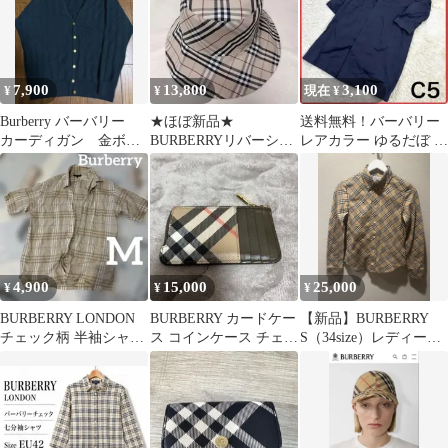
7,900
13,800
3,100
¥
¥
現在 ¥
Burberry バーバリー
★ほぼ新品★
送料無料！バーバリー
カーディガン 金ボタ
BURBERRYリバーシブ
レアカラー ゆるだぼ 裏
ン 刺繍 グリーン 深
ル帽子 バケットハッ
地チェック柄 ステンカ
緑色
ト
ラー コート
4,900
15,000
25,000
¥
¥
¥
BURBERRY LONDON
BURBERRY カードケー
【新品】BURBERRY
チェック柄 半袖シャツ
ス コインケース チェッ
S（34size）レディー
ベージュ M 麻
ク
ス タグ付き