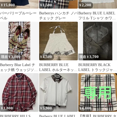
15,000
1,500
2,200
¥
¥
¥
バーバリーブルーレー
Burberrys ハンカチ ノバ
Burberry BLUE LABEL
ベル
チェック グレー
フリル Tシャツ ホワイ
ト
3,000
4,500
3,700
現在 ¥
¥
現在 ¥
Burberry Blue Label チ
BURBERRY BLUE
BURBERRY BLACK
ェック柄 ウェッジソー
LABEL ホルターネック
LABEL トラックジャケ
ル サンダル
キャミソール サイズ
ット グレー 2
38
1,800
5,900
4,000
¥
¥
¥
BURBERRY HILLS
Burberry BLUE LABEL
【専用】BURBERRY タ