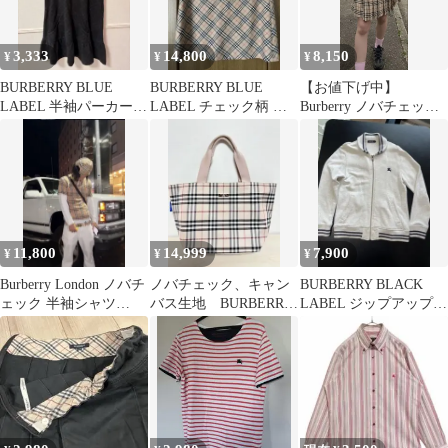
3,333
14,800
8,150
¥
¥
¥
BURBERRY BLUE
BURBERRY BLUE
【お値下げ中】
LABEL 半袖パーカー
LABEL チェック柄 ベ
Burberry ノバチェック
ブラック
ルト付きスカート
プリーツ巻きスカート
膝丈
11,800
14,999
7,900
¥
¥
¥
Burberry London ノバチ
ノバチェック、キャン
BURBERRY BLACK
ェック 半袖シャツ
バス生地 BURBERRY
LABEL ジップアップカ
22baby
レトロ
ーディガン