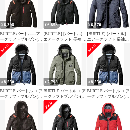
6,398
6,858
6,570
¥
¥
¥
BURTLEバートルエア
[BURTLE] [バートル]
[BURTLE] [バートル]
ークラフトブルゾン(ユ
エアークラフト 長袖 ブ
エアークラフト 長袖ブ
ニセックス)春夏用ブラ
ルゾン (ファンなし)
ルゾン (ファンなし)
ックAC208135S
AC2071 AIRCRAFT S
AC7141 AIRCRAFT
35ブラック
8,550
7,798
8,550
¥
¥
¥
BURTLE バートル エア
BURTLE バートル エア
BURTLE バートル エア
ークラフトブルゾン(ユ
ークラフトブルゾン(ユ
ークラフトブルゾン(ユ
ニセックス) 春夏用 シ
ニセックス) 春夏用 ミ
ニセックス) 春夏用 シ
ルバー AC1171 5 L [シ
ルスグリーン AC1181
ルバー AC1171 5 L [シ
ルバー] [Free Size]
14 M
ルバー] [Free Size]