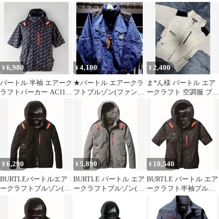
ン(ユニセックス) 春夏
ン 空調服
ニセックス) 春夏用 ブ
用 シルバー AC1171 5
ラックウッド AC1171
M
73 S
6,980
4,100
2,400
¥
¥
¥
バートル 半袖 エアーク
★バートル エアークラ
ま*ん様 バートル エア
ラフトパーカー AC1156
フトブルゾン(ファンな
ークラフト 空調服 ブル
Ｌサイズ
し) S ネイビー 新品未
ゾン
使用
6,290
5,890
10,540
¥
¥
¥
BURTLEバートルエア
BURTLE バートル エア
BURTLE バートル エア
ークラフトブルゾン(ユ
ークラフトブルゾン(ユ
ークラフト半袖ブルゾ
ニセックス)春夏用ブラ
ニセックス) 春夏用 ス
ン(ユニセックス) 春夏
ックAC208135S
ティールグレー AC2081
用 バーニー AC2066 71
57 S
XXL