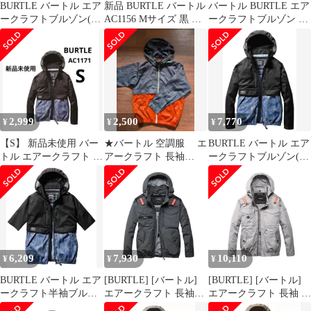
BURTLE バートル エア
新品 BURTLE バートル
バートル BURTLE エア
ークラフトブルゾン(ハ
AC1156 Mサイズ 黒 半
ークラフトブルゾン 空
イバックファン)(ユニ
袖ブルゾン 作業服
調服 Mサイズ AC1171
セックス) 春夏用 ネイ
ビー AC2101 3 XL [ネイ
ビー] [XL]
2,999
2,500
7,770
¥
¥
¥
【S】 新品未使用 バー
★バートル 空調服 エ
BURTLE バートル エア
トル エアークラフト 空
アークラフト 長袖
ークラフトブルゾン(ユ
調服 長袖 AC1171
AC1171★Mサイズ
ニセックス) 春夏用 ネ
イビー AC1171 3 S [ネ
イビー] [Free Size]
6,209
7,930
10,110
¥
¥
¥
BURTLE バートル エア
[BURTLE] [バートル]
[BURTLE] [バートル]
ークラフト半袖ブルゾ
エアークラフト 長袖ブ
エアークラフト 長袖 ブ
ン(ユニセックス) 春夏
ルゾン (ファンなし)
ルゾン (ファンなし)