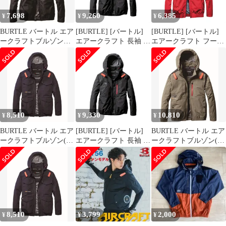
7,698
9,260
6,385
¥
¥
¥
BURTLE バートル エア
[BURTLE] [バートル]
[BURTLE] [バートル]
ークラフトブルゾン
エアークラフト 長袖 ブ
エアークラフト フーデ
(ユニセックス) 春夏用
ルゾン (ファンなし)
ィ 長袖 ジャケット (フ
ブラック AC2061 35
AC2061 AIRCRAFT M
ァンなし) AC1191
XXL
71バーニー [71バーニ
AIRCRAFT L 98カーデ
ー] [M]
ィナル
8,510
9,330
10,810
¥
¥
¥
BURTLE バートル エア
[BURTLE] [バートル]
BURTLE バートル エア
ークラフトブルゾン(ハ
エアークラフト 長袖 ブ
ークラフトブルゾン(ユ
イバックファン)(ユニ
ルゾン (ファンなし)
ニセックス) 春夏用 ア
セックス) 春夏用 ネイ
AC2061 AIRCRAFT M
ーミカーキ AC2081 61
ビー AC2101 3 XL [ネイ
71バーニー [71バーニ
M [アーミカーキ] [M]
ビー] [XL]
ー] [M]
8,510
3,799
2,000
¥
¥
¥