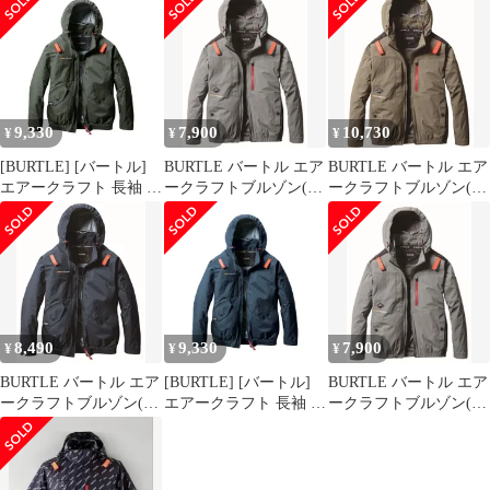
用 インディゴ AC1176
AC1151 AIRCRAFT L 53
AC2041 AIRCRAFT L 5
45 S [インディゴ] [Free
ストームグレー [53ス
シルバー [5シルバー]
Size]
トームグレー] [L]
[L]
9,330
7,900
10,730
¥
¥
¥
[BURTLE] [バートル]
BURTLE バートル エア
BURTLE バートル エア
エアークラフト 長袖 ブ
ークラフトブルゾン(ユ
ークラフトブルゾン(ユ
ルゾン (ファンなし)
ニセックス) 春夏用 ス
ニセックス) 春夏用 ア
AC2071 AIRCRAFT S
ティールグレー AC2081
ーミカーキ AC2081 61
14ミルスグリーン [14
57 M [スティールグレ
M [アーミカーキ] [M]
ミルスグリーン] [S]
ー] [M]
8,490
9,330
7,900
¥
¥
¥
BURTLE バートル エア
[BURTLE] [バートル]
BURTLE バートル エア
ークラフトブルゾン(ユ
エアークラフト 長袖 ブ
ークラフトブルゾン(ユ
ニセックス) 春夏用 シ
ルゾン (ファンなし)
ニセックス) 春夏用 ス
ールズ AC2071 92 L [シ
AC2071 AIRCRAFT XL
ティールグレー AC208
ールズ] [L]
92シールズ [92シール
57 M [スティールグレ
ズ] [XL]
ー] [M]