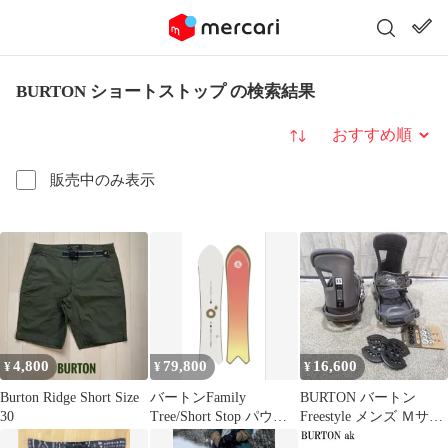
BURTON ショートストップ の検索結果
並び替え
販売中のみ表示
4,800
79,800
16,600
¥
¥
¥
Burton Ridge Short Size
バートンFamily
BURTON バートン
30
Tree/Short Stop パウダ
Freestyle メンズ Ｍサイ
ー スノーサーフィン
ズ