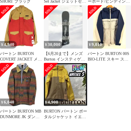
SHORT ブラック
Set Jacket ジェットセッ
ーボード/ビンディング/
トジャケット ブルー M
チャネル専用ショート
ビス/bur
4,940
30,000
9,010
¥
¥
¥
バートン BURTON
【6月20まで】メンズ
バートン BURTON 00S
COVERT JACKET メン
Burton インスティゲー
BIO-LITE スキー スノ
ズ import：M
ター ピュアポップキャ
ボ ジャケット
ンバー
6,040
4,900
¥
¥
バートン BURTON MB
BURTON バートン ポー
DUNMORE JK ダンモ
タルジャケット イエロ
アジャケット メンズ
ー ユニセックスS新品
JPN：S