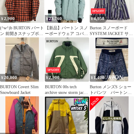
10%OFF
2,900
23,760
4,950
¥
¥
¥
(^w^)b BURTON バート
【新品】バートン スノ
Burton スノーボード
ン 前開きスナップボタ
ーボードウェア コバー
SYSTEM JACKET サイ
ン ウィンタースポーツ
トジャケット 24-25
ズM 07112508 01
フルジップアップ サイ
burton 238271 Men's
ドポケット スノーウェ
Covert Jacket 2.0 スノボ
ア スノーボード フード
ウェア メンズ BLK
付き ポリエステル
GRN (240930)
100% オレンジ 黒 グレ
50%OFF
ー メンズ サイズ M
20,000
2,900
1,400
¥
¥
¥
OM11791HG
BURTON Covert Slim
BURTON 00s tech
Burton メンズS ショー
Snowboard Jacket
archive snow storm jacket
トパンツ バートン
W's S バートン テック
ハーフパンツ スウェ
短丈 ストームジャケッ
ット
ト テックシーム 希少
レア