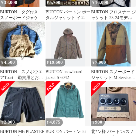
38,000
5,700
16,000
¥
¥
¥
BURTON タグ付き
BURTON バートン ポー
BURTON フロスナー ジ
スノーボードジャケッ
タルジャケット イエロ
ャケット 23-24モデル
ト とパンツ M
ー ユニセックスS新品
4,500
19,600
7,000
¥
¥
¥
BURTON スノボウエ
BURTON snowboard
BURTON スノーボード
アToast 鑑賞用とお考
jacket S 6042
ジャケット M Service
えください
Anorak
2,000
4,875
900
¥
¥
¥
BURTON MB PLASTER
BURTON バートン Jet
北*ン様 バートン/スノ