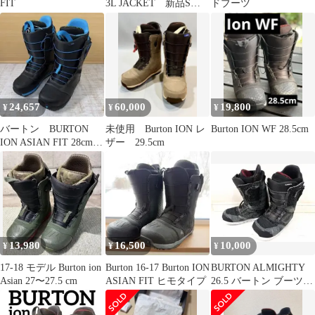
FIT
3L JACKET 新品Sサ
ドブーツ
イズ
24,657
60,000
19,800
¥
¥
¥
バートン BURTON
未使用 Burton ION レ
Burton ION WF 28.5cm
ION ASIAN FIT 28cm
ザー 29.5cm
スノーボードブーツ
13,980
16,500
10,000
¥
¥
¥
17-18 モデル Burton ion
Burton 16-17 Burton ION
BURTON ALMIGHTY
Asian 27〜27.5 cm
ASIAN FIT ヒモタイプ
26.5 バートン ブーツ
ION SLX