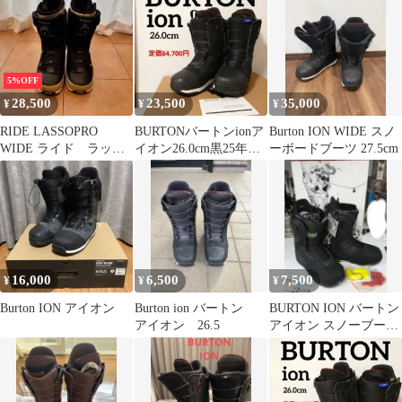
ト
5%OFF
28,500
23,500
35,000
¥
¥
¥
RIDE LASSOPRO
BURTONバートンionア
Burton ION WIDE スノ
WIDE ライド ラッソ
イオン26.0cm黒25年モ
ーボードブーツ 27.5cm
プロ ワイド 27.0
デルスノーボード⑦
16,000
6,500
7,500
¥
¥
¥
Burton ION アイオン
Burton ion バートン
BURTON ION バートン
アイオン 26.5
アイオン スノーブーツ
28cm US10タグ付き