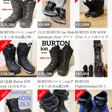
18,300
8,000
12,000
¥
¥
¥
BURTONバートンionア
21/22 BURTON Ion Wide
BURTON ION WIDE
イオン26.0cm黒25年モ
Speedzone 26cm ブーツ
27cm スノーボードブー
デルスノーボード②
ツ
10,500
23,300
65,000
¥
¥
¥
ゆ*あ様 Burton ION
BURTONバートンionア
BURTON
wide 24-25モデル
イオン26.0cm黒24年モ
FlightAttendant156 3点
26.5cm
デルスノーボード③
セット＋ボードケース