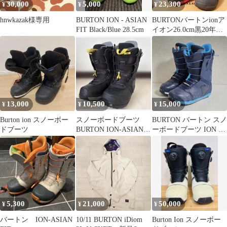
30,000
5,000
23,300
¥
¥
¥
hnwkazak様専用
BURTON ION - ASIAN
BURTONバートンionア
FIT Black/Blue 28.5cm
イオン26.0cm黒20年モ
デルスノーボード④
13,000
10,500
15,000
¥
¥
¥
Burton ion スノーボー
スノーボードブーツ
BURTON バートン スノ
ドブーツ
BURTON ION-ASIAN
ーボードブーツ ION ア
FIT 28cm バートン
イオン 27.0㎝
5,300
21,000
50,000
¥
¥
¥
バートン ION-ASIAN
10/11 BURTON iDiom
Burton Ion スノーボー