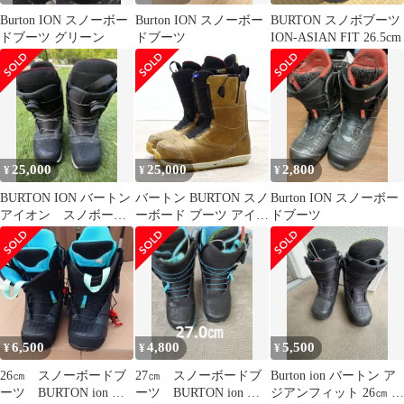
Burton ION スノーボー
Burton ION スノーボー
BURTON スノボブーツ
ドブーツ グリーン
ドブーツ
ION-ASIAN FIT 26.5cm
25,000
25,000
2,800
¥
¥
¥
BURTON ION バートン
バートン BURTON スノ
Burton ION スノーボー
アイオン スノボーブ
ーボード ブーツ アイオ
ドブーツ
ーツ
ン レザー ION LEAT
6,500
4,800
5,500
¥
¥
¥
26㎝ スノーボードブ
27㎝ スノーボードブ
Burton ion バートン ア
ーツ BURTON ion ア
ーツ BURTON ion ア
ジアンフィット 26㎝ 中