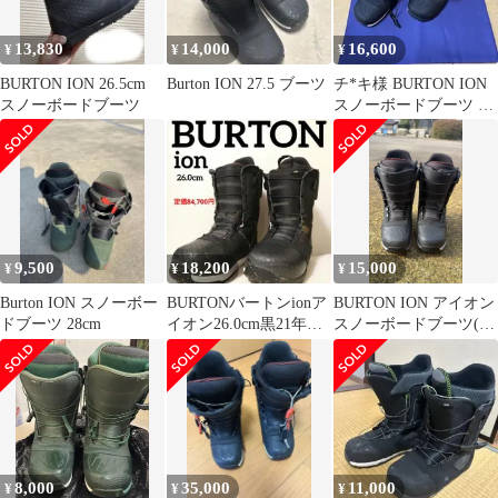
13,830
14,000
16,600
¥
¥
¥
BURTON ION 26.5cm
Burton ION 27.5 ブーツ
チ*キ様 BURTON ION
スノーボードブーツ
スノーボードブーツ ブ
ラック
9,500
18,200
15,000
¥
¥
¥
Burton ION スノーボー
BURTONバートンionア
BURTON ION アイオン
ドブーツ 28cm
イオン26.0cm黒21年モ
スノーボードブーツ(男
デルスノーボード①
性用)
8,000
35,000
11,000
¥
¥
¥