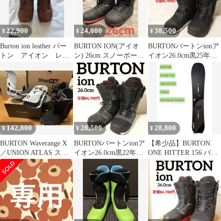
22,900
24,000
38,500
¥
¥
¥
Burton ion leather バー
BURTON ION(アイオ
BURTONバートンionア
トン アイオン レザ
ン) 26cm スノーボード
イオン26.0cm黒25年モ
ー
ブーツ
デルスノーボード⑥
142,800
28,500
28,800
¥
¥
¥
BURTON Waverange X
BURTONバートンionア
【希少品】BURTON
／UNION ATLAS ステ
イオン26.0cm黒22年モ
ONE HITTER 156 バー
ップオンセット
デルスノーボード⑤
トン スノボ