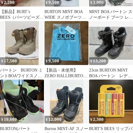
2,200
9,500
3,980
¥
¥
¥
【新品】BURT’s
BURTON MINT BOA
MINT BOA バートン ス
BEES（バーツビーズ）
WIDE スノボブーツ
ノーボード ブーツ レデ
リップバーム 4本セッ
23.5cm
ィース
ト
17,500
9,500
13,200
¥
¥
¥
バートン BURTON ミ
【新品・未使用】
23cm BURTON MINT
ントBOAワイドスノー
ZERO HALLIBURTON
BOA バートン レディ
ボードブーツ
女性Mモックネックシ
ース
ャツ
10,600
12,000
2,300
¥
¥
¥
BURTON(バート
Burton MINT-AF スノー
BURT'S BEES リップバ