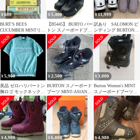
ンテン パウダー
(250904)
600
5,400
11,999
¥
¥
¥
BURT'S BEES
【B5445】 BURTO バー
訳あり SALOMON ビ
CUCUMBER MINTリッ
トン スノーボードブー
ンディング BURTON
プクリーム
ツ ミント アジアン フ
MINT ブーツ セット
ィット レザー ブラック
25cm レディース スピ
ードゾーン
5,900
2,500
3,000
¥
¥
¥
美品 ゼロハリバートン
BURTON スノーボード
Burton Women's MINT
胸ロゴ モックネック半
ブーツ MINT-ASIAN
スノーボードブーツ
袖サマーニット ミント
FIT 23.5cm
24.5cm
カラー
4,980
6,000
4,980
¥
¥
¥