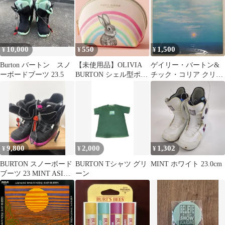
10,000
550
1,500
¥
¥
¥
Burton バートン スノ
【未使用品】OLIVIA
ゲイリー・バートン&
ーボードブーツ 23.5
BURTON シェル型ポー
チック・コリア クリス
チ
タル・サイレンス ECM
PA7074 LP
9,800
2,000
1,302
¥
¥
¥
BURTON スノーボード
BURTON Tシャツ グリ
MINT ホワイト 23.0cm
ブーツ 23 MINT ASIAN
ーン
FIT 女性用