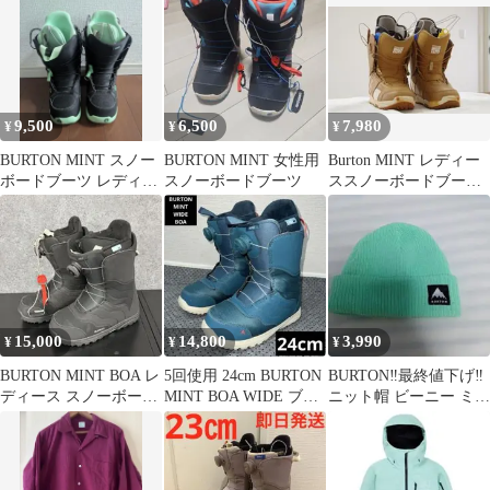
ツ
9,500
6,500
7,980
¥
¥
¥
BURTON MINT スノー
BURTON MINT 女性用
Burton MINT レディー
ボードブーツ レディー
スノーボードブーツ
ススノーボードブーツ
ス 22.5cm
23.0cm ブラウン
15,000
14,800
3,990
¥
¥
¥
BURTON MINT BOA レ
5回使用 24cm BURTON
BURTON‼️最終値下げ‼️
ディース スノーボード
MINT BOA WIDE ブー
ニット帽 ビーニー ミン
ブーツ
ツ
トグリーン