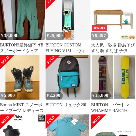
イズM
20%OFF
38,000
25,000
9,497
¥
¥
¥
BURTON‼️最終値下げ‼️
BURTON CUSTOM
大人気｜砂場 砂あそび
スノーボードウェア上
FLYING V151 ＋ヴィン
すな場 すなば 子供 こ
下セット
ディング 2点セット
ども 庭 遊具 キッズ ガ
ーデンファニチャー
【Natural】
5,000
2,200
15,800
¥
¥
¥
Burton MINT スノーボ
BURTON リュック20L
BURTON バートン
ードブーツ レディース
WHAMMY BAR 150
グラトリ