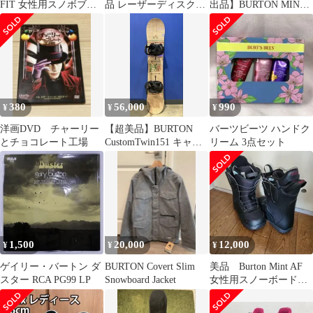
FIT 女性用スノボブー
品 レーザーディスク
出品】BURTON MINT
ツ 23.5cm
LD それは)
スノーボードブーツ 2
380
56,000
990
¥
¥
¥
洋画DVD チャーリー
【超美品】BURTON
バーツビーツ ハンドク
とチョコレート工場
CustomTwin151 キャン
リーム 3点セット
バー×Cartel M
1,500
20,000
12,000
¥
¥
¥
ゲイリー・バートン ダ
BURTON Covert Slim
美品 Burton Mint AF
スター RCA PG99 LP
Snowboard Jacket
女性用スノーボードブ
ーツ 6.5