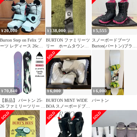
20,000
138,000
5,555
¥
¥
¥
Burton Step on Felix ブ
BURTON ファミリーツ
スノーボードブーツ
ーツ レディース 26cm
リー ホームタウンヒ
Burton(バートン)ブラッ
返品可
ーロースノーボード フ
ク/ピンク
ルセット
70,840
6,000
6,000
¥
¥
¥
【新品】 バートン 25-
BURTON MINT WIDE
バートン
26 ファミリーツリー ア
BOA スノーボードブー
レケサム スノーボード
ツ 22cm
板 BURTON 242591
Unisex Family Tree
Alekesam Board スノボ
キャンバー オールマウ