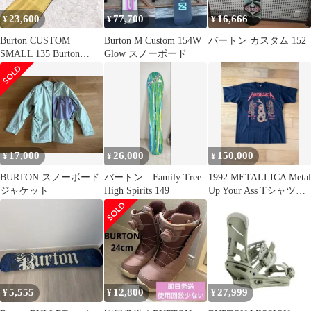
23,600
77,700
16,666
¥
¥
¥
Burton CUSTOM
Burton M Custom 154W
バートン カスタム 152
SMALL 135 Burton
Glow スノーボード
MISSION
17,000
26,000
150,000
¥
¥
¥
BURTON スノーボード
バートン Family Tree
1992 METALLICA Metal
ジャケット
High Spirits 149
Up Your Ass Tシャツ
XL
5,555
12,800
27,999
¥
¥
¥