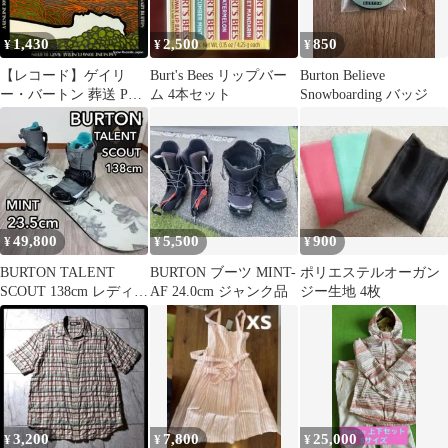
1,430
2,500
850
¥
¥
¥
【レコード】ゲイリ
Burt's Bees リップバー
Burton Believe
ー・バートン 葬送 PG-
ム 4本セット
Snowboarding バッジ
27
49,800
5,500
900
¥
¥
¥
BURTON TALENT
BURTON ブーツ MINT-
ポリエステルオーガン
SCOUT 138cm レディー
AF 24.0cm ジャンク品
ジー生地 4枚
ススノーボードセット
3,200
7,800
25,000
¥
¥
¥