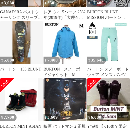
3,080
350
17,480
¥
¥
¥
GANAESRA バストシ
レア タイ 5バーツ 2562
BURTON BLUNT
ャーリング スリーブレ
年(2019年)「大理石寺
MISSION バートン ブ
ス 白
院」美品
ラント ミッション
5,000
7,400
35,640
¥
¥
¥
バートン 155 BLUNT
BURTON スノーボー
バートン スノーボード
ドジャケット M ラ
ウェア メンズ パンツ
イトブルー系 スノ
24-25 Burton [ak] ゴア
ボ バートン 中綿
テックス サイクリック
W25JP-100001 Mens [ak]
GORE-TEX Cyclic Pant
正規品
7,700
3,609
6,080
¥
¥
¥
BURTON MINT ASIAN
映画 バットマン 2 正規
Y*o様 【7/16まで限定