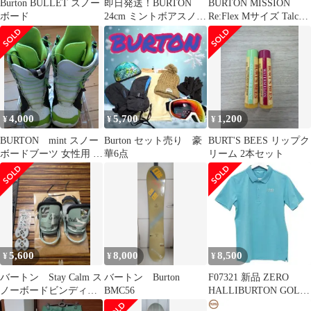
Burton BULLET スノー
即日発送！BURTON
BURTON MISSION
ボード
24cm ミントボアスノー
Re:Flex Mサイズ Talc
ボードブーツ 女性子
Green
供ピンク
4,000
5,700
1,200
¥
¥
¥
BURTON mint スノー
Burton セット売り 豪
BURT'S BEES リップク
ボードブーツ 女性用 ホ
華6点
リーム 2本セット
ワイト/グリーン
5,600
8,000
8,500
¥
¥
¥
バートン Stay Calm ス
バートン Burton
F07321 新品 ZERO
ノーボードビンディン
BMC56
HALLIBURTON GOLF
グ ミントグリーン サ
ポロシャツ M