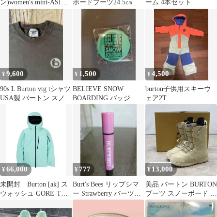
ン)women's mint-ASIAN
ボードブーツ24.5㎝
ーム 4本セット
FIT22.5cm
9,600
1,500
4,500
¥
¥
¥
90s L Burton vtg tシャツ
BELIEVE SNOW
burton子供用スキーウ
USA製 バートン スノボ
BOARDING バッジ
ェア2T
Lee
Burton
66,000
777
13,000
¥
¥
¥
未開封 Burton [ak] ス
Burt's Bees リップシマ
美品 バートン BURTON
ウォッシュ GORE-TEX
ー Strawberry バーツビ
ブーツ スノーボード ミ
2L ジャケット
ーズ
ント MINT レディース