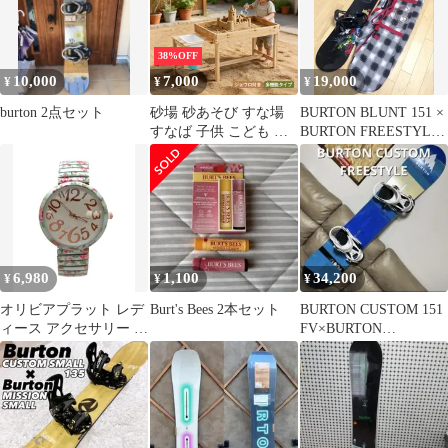
38%OFF
10,000
7,000
19,000
¥
¥
¥
burton 2点セット
砂場 砂あそび すな場
BURTON BLUNT 151 ×
すなば 子供 こども 庭
BURTON FREESTYLE
遊具 キッズ ガーデンフ
M
ァニチャー コンパクト
杉 スギ 防虫処理 小学
生 女の子 男の子 キッ
ズ 知育玩具 プレゼント
6,980
1,100
34,200
¥
¥
¥
オリビアプラット レデ
Burt's Bees 2本セット
BURTON CUSTOM 151
ィース アクセサリー 腕
FV×BURTON
時計 フラワー柄 フラワ
FREESTYLE M
ー Olivia Pratt Mint
Floral Big Dial Easy
Reader Watch Floral Elas