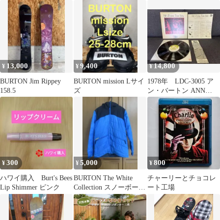
Rhubarb ルバーブ
26 Burton ミント
W26JP-106271 Womens
Mint Snowboard ウィメ
ンズ スピードゾーン ス
ピードレース スノーボ
ードギア 2025-2026 正
規品
13,000
9,400
14,800
¥
¥
¥
BURTON Jim Rippey
BURTON mission Lサイ
1978年 LDC-3005 ア
158.5
ズ
ン・バートン ANN
BURTON 45rpm
300
5,000
800
¥
¥
¥
ハワイ購入 Burt's Bees
BURTON The White
チャーリーとチョコレ
Lip Shimmer ピンク
Collection スノーボード
ート工場
ウェアM