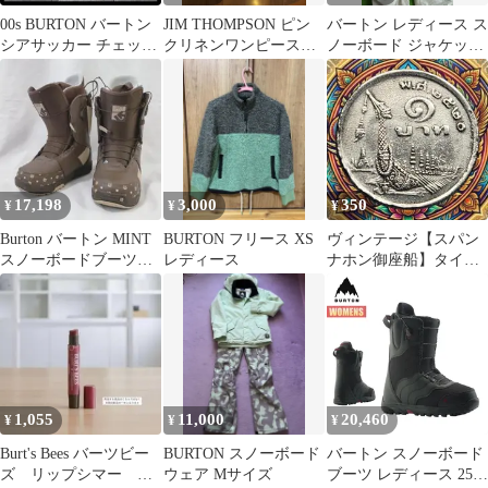
00s BURTON バートン
JIM THOMPSON ピン
バートン レディース ス
シアサッカー チェック
クリネンワンピース新
ノーボード ジャケット
シャツ 半袖 緑 ベージ
品
パンツ 上下セット Sサ
ュ
イズ
17,198
3,000
350
¥
¥
¥
Burton バートン MINT
BURTON フリース XS
ヴィンテージ【スパン
スノーボードブーツ
レディース
ナホン御座船】タイ最
22.5㎝
長の王室御座船1バーツ
1977年限定
1,055
11,000
20,460
¥
¥
¥
Burt's Bees バーツビー
BURTON スノーボード
バートン スノーボード
ズ リップシマー
ウェア Mサイズ
ブーツ レディース 25-