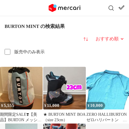
BURTON MINT の検索結果
並び替え
販売中のみ表示
5,555
11,000
10,000
¥
¥
¥
期間限定SALE❣️【美
★ BURTON MINT BOA
ZERO HALLIBURTON
品】BURTON メッシュ
（size 23cm）
ゼロハリバートン ロ
リュック
ゴデザイン ポロシャ