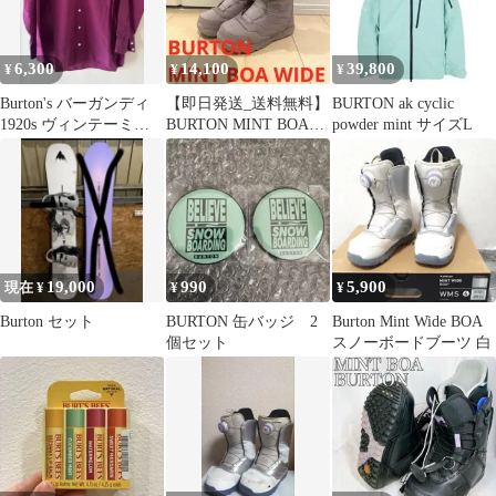
6,300
14,100
39,800
¥
¥
¥
Burton's バーガンディ
【即日発送_送料無料】
BURTON ak cyclic
1920s ヴィンテーミン
BURTON MINT BOA
powder mint サイズL
トコンディション
WIDE 23.0cm
19,000
990
5,900
現在 ¥
¥
¥
Burton セット
BURTON 缶バッジ 2
Burton Mint Wide BOA
個セット
スノーボードブーツ 白