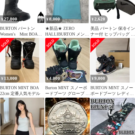
27,800
8,000
2,620
¥
¥
¥
BURTON バートン
★新品★ ZERO
美品 バートン 保冷イン
Women's Mint BOA
HALLIBURTON メンズ
ナー付 ヒップバッグ ボ
ミントボア【全国送料
ゴルフウェア ポロシャ
ディバッグ ミントグリ
無料】2026 正規品 保
ツ M
ーン 緑
証書付 /バートン ス
ノーボードブーツ 25‐
26 店舗成型無料
13,000
4,000
9,000
¥
¥
¥
BURTON MINT BOA
Burton MINT スノーボ
BURTON MINT スノー
22cm 定番人気モデル
ードブーツ グローブ ゴ
ボードブーツ レディー
ーグルセット
ス