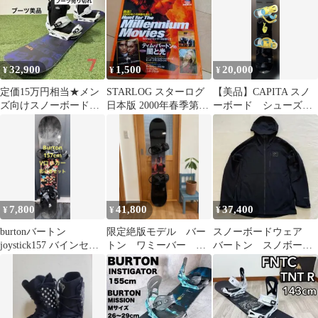
220621 [ak] Mens
Helium Stretch ライトウ
ェイト スノーボードレ
イヤー ミッドレイヤー
バックカントリー
32,900
1,500
20,000
¥
¥
¥
定価15万円相当★メン
STARLOG スターログ
【美品】CAPITA スノ
ズ向けスノーボードセ
日本版 2000年春季第4
ーボード シューズ
ッ
号 ティム・バートン特
ビンディング ケー
ト,SCOOTER,BURTON
集
ス セット
7,800
41,800
37,400
¥
¥
¥
burtonバートン
限定絶版モデル バー
スノーボードウェア
joystick157 バインセッ
トン ワミーバー ピ
バートン スノボーウ
ト 初中級者オススメ
ンクフロイド 153 バ
ェア ウィンタースポ
インセット
ーツ