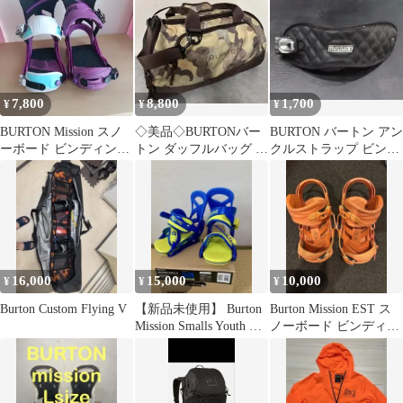
7,800
8,800
1,700
¥
¥
¥
BURTON Mission スノ
◇美品◇BURTONバー
BURTON バートン アン
ーボード ビンディング
トン ダッフルバッグ ボ
クルストラップ ビンデ
パープル
ストンバック◇
ィング mission
16,000
15,000
10,000
¥
¥
¥
Burton Custom Flying V
【新品未使用】 Burton
Burton Mission EST ス
Mission Smalls Youth 箱
ノーボード ビンディン
付
グ オレンジ