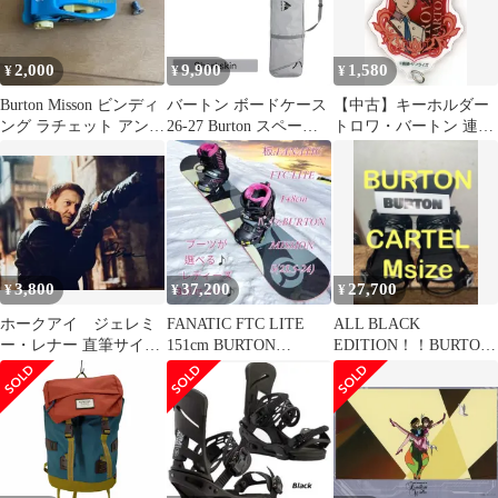
219591 Womens [ak]
プ バックカントリー ア
Kimmy GORE-TEX 3L
ウトドア 2026-2027 正
Stretch Jacket
規品
2,000
9,900
1,580
¥
¥
¥
Burton Misson ビンディ
バートン ボードケース
【中古】キーホルダー
ング ラチェット アンク
26-27 Burton スペース
トロワ・バートン 連結
ル
サック スノーボードバ
アクリルチャーム 「新
ッグ 27WIN-109921
機動戦記ガンダムW 30
Space Sack Snowboard
周年記念期間限定公式
Bag 保管 収納 移動 ス
ショップ」 ミニゲーム
ノーボード ショルダー
スイッチON!爆破ミッ
旅行 スノボ 2026-2027
ションくじ B賞
正規品
3,800
37,200
27,700
¥
¥
¥
ホークアイ ジェレミ
FANATIC FTC LITE
ALL BLACK
ー・レナー 直筆サイン
151cm BURTON
EDITION！！BURTON
入り写真 アベンジャー
MISSION S
CARTEL Mサイズ
ズ k7