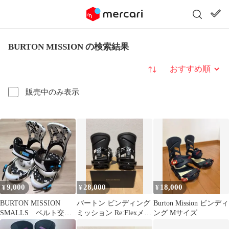
BURTON MISSION の検索結果
並び替え
販売中のみ表示
9,000
28,000
18,000
¥
¥
¥
BURTON MISSION
バートン ビンディング
Burton Mission ビンディ
SMALLS ベルト交換
ミッション Re:Flexメン
ング Mサイズ
済み
ズ 2025-26年モデル