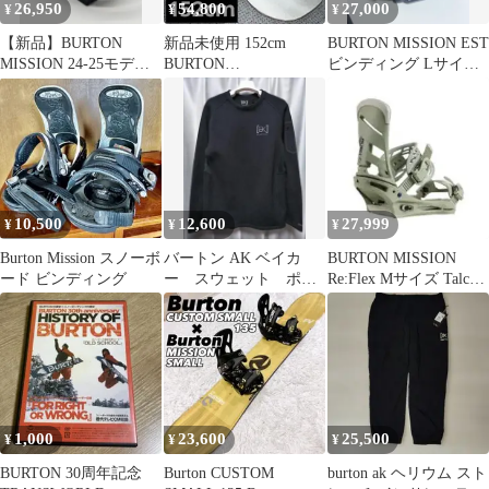
26,950
54,800
27,000
¥
¥
¥
【新品】BURTON
新品未使用 152cm
BURTON MISSION EST
MISSION 24-25モデ
BURTON
ビンディング Lサイズ
ル 最安値
PROCESS×MISSION M
バートン
サイズ
10,500
12,600
27,999
¥
¥
¥
Burton Mission スノーボ
バートン AK ベイカ
BURTON MISSION
ード ビンディング
ー スウェット ポー
Re:Flex Mサイズ Talc
ラテック パワースト
Green
レッチ 黒 L
1,000
23,600
25,500
¥
¥
¥
BURTON 30周年記念
Burton CUSTOM
burton ak ヘリウム スト