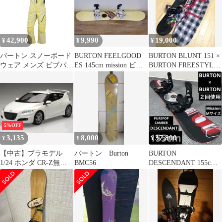
42,900
9,990
19,000
¥
¥
¥
バートン スノーボード
BURTON FEELGOOD
BURTON BLUNT 151 ×
ウェア メンズ ビブパン
ES 145cm mission ビン
BURTON FREESTYLE
ツ 25-26 Burton [ak] サ
ディング付
M
イクリック ゴアテック
ス 2レイヤー W26JP-
220601 Mens [ak] Cyclic
GORE-TEX 2L Bib Pants
スノーボードパンツ 正
5%OFF
規品
3,135
8,000
37,800
¥
¥
¥
【中古】プラモデル
バートン Burton
BURTON
1/24 ホンダ CR-Z無限
BMC56
DESCENDANT 155cm
カスタム 「インチアッ
＋Mission Mサイズ
プシリーズ No.283」
[046471]