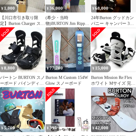
1,000
36,000
68,000
¥
¥
¥
【川口市引き取り限
(希少・当時
24年Burton グッドカン
定】Burton Charger スノ
物)BURTON Jim Rippey
パニー キャンバー 3点
ーボード バインディン
ヴィンテージフルセッ
セット
グ
ト
8,800
77,700
15,000
¥
¥
¥
バートン BURTON スノ
Burton M Custom 154W
Burton Mission Re:Flex
ーボード バインディン
Glow スノーボード
ホワイト Mサイズ 完全
グ ミッション
分解清掃済
MISSION
5,700
395
42,000
¥
¥
¥