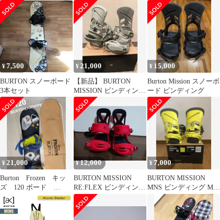
ミッドウェイト グロー
ェルド 直筆サイン入り
ブ W26JP-233421 [ak]
写真 sa
Helium Midweight
Gloves スノーボードグ
ローブ メンズ レディー
ス 2025-2026 正規品
7,500
21,000
15,000
¥
¥
¥
BURTON スノーボード
【新品】 BURTON
Burton Mission スノーボ
3本セット
MISSION ビンディング
ード ビンディング
Mサイズ 25-26モデル
21,000
12,000
7,000
¥
¥
¥
Burton Frozen キッ
BURTON MISSION
BURTON MISSION
ズ 120 ボード
RE:FLEX ビンディング
MNS ビンディング Mサ
MISSION セット
Mサイズ
イズ