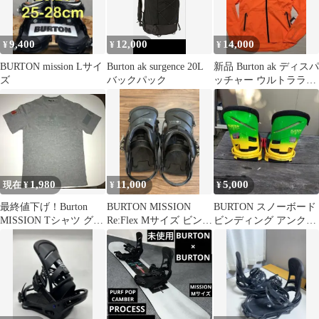
9,400
12,000
14,000
¥
¥
¥
BURTON mission Lサイ
Burton ak surgence 20L
新品 Burton ak ディスパ
ズ
バックパック
ッチャー ウルトラライ
ト ジャケット
1,980
11,000
5,000
現在 ¥
¥
¥
最終値下げ！Burton
BURTON MISSION
BURTON スノーボード
MISSION Tシャツ グレ
Re:Flex Mサイズ ビンデ
ビンディング アンクル
ー Mサイズ
ィング
及びトゥー スラップな
し