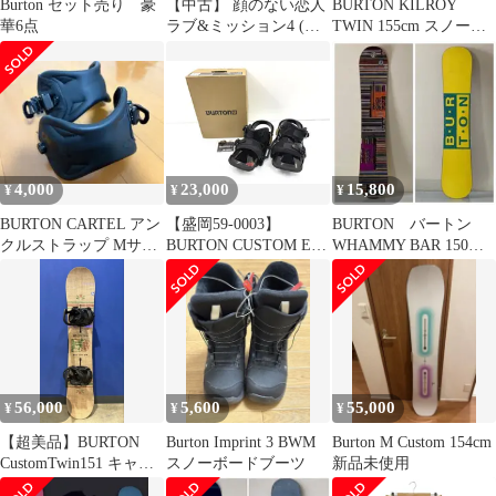
Burton セット売り 豪
【中古】 顔のない恋人
BURTON KILROY
華6点
ラブ&ミッション4 (シ
TWIN 155cm スノーボ
ルエット・ラブストリ
ードセット
ーム LS143) / ビバリ
ー・バートン、波多野
翔 / ハーレクイン
4,000
23,000
15,800
¥
¥
¥
BURTON CARTEL アン
【盛岡59-0003】
BURTON バートン
クルストラップ Mサイ
BURTON CUSTOM EST
WHAMMY BAR 150
ズ 左右セット ジャンク
MNS 2016年式 Lサイズ
グラトリ
【中古/100】
56,000
5,600
55,000
¥
¥
¥
【超美品】BURTON
Burton Imprint 3 BWM
Burton M Custom 154cm
CustomTwin151 キャン
スノーボードブーツ
新品未使用
バー×Cartel M