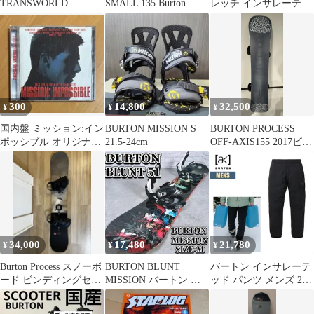
TRANSWORLD
SMALL 135 Burton
レッチ インサレーテッ
TRANSMISSION 11
MISSION
ド パンツ タグ付
300
14,800
32,500
¥
¥
¥
国内盤 ミッション:イン
BURTON MISSION S
BURTON PROCESS
ポッシブル オリジナ
21.5-24cm
OFF-AXIS155 2017ビン
ル・サウンドトラック
ディング付
34,000
17,480
21,780
¥
¥
¥
Burton Process スノーボ
BURTON BLUNT
バートン インサレーテ
ード ビンディングセッ
MISSION バートン ブ
ッド パンツ メンズ 25-
ト159cm
ラント ミッション
26 Burton [ak] ヘリウム
ストレッチ W26JP-