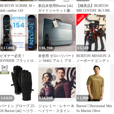
BURTON SCRIBE M ×
新品未使用Burton [ak]
【極美品】BURTON
dub camber 143
ガイドジャケット藤原
MB COVERT JK/13065
ヒロシ
Mサイズ
17,800
86,900
5,500
¥
¥
¥
ビギナー必見！
未使用 ゼロハリバート
BURTON MISSION ス
JOYRIDE フラットロッ
ン 94462 アルミ アタッ
ノーボード ビンディン
カー 154 オマケビンデ
シェケース ホライゾン
グ レッド M
ィング付！
ブルー
4,620
10,000
1,900
¥
¥
¥
バートン グローブ 25-
ジェレミー・レナー &
Burton♡Horizontal Mtn
26 Burton [ak] ヘリウム
ヘイリー・スタインフ
Ss Martini Olive