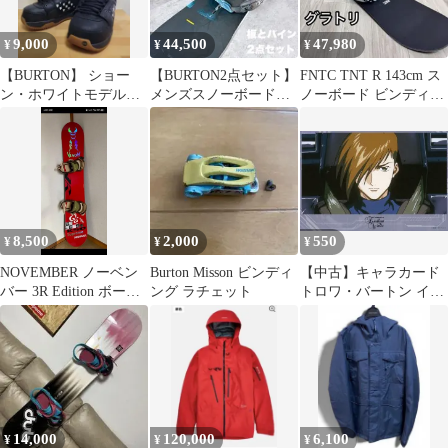
9,000
44,500
47,980
¥
¥
¥
【BURTON】 ショー
【BURTON2点セット】
FNTC TNT R 143cm ス
ン・ホワイトモデル
メンズスノーボード
ノーボード ビンディン
whitecollection 24
バートン 155cm バイ
グセット
ン付き
8,500
2,000
550
¥
¥
¥
NOVEMBER ノーベン
Burton Misson ビンディ
【中古】キャラカード
バー 3R Edition ボード
ング ラチェット
トロワ・バートン イラ
バートンミッション
ストシート 「新機動戦
記ガンダムW 30周年記
念期間限定公式ショッ
プ」 ミニゲーム スイッ
チON!爆破ミッション
くじ C賞
14,000
120,000
6,100
¥
¥
¥