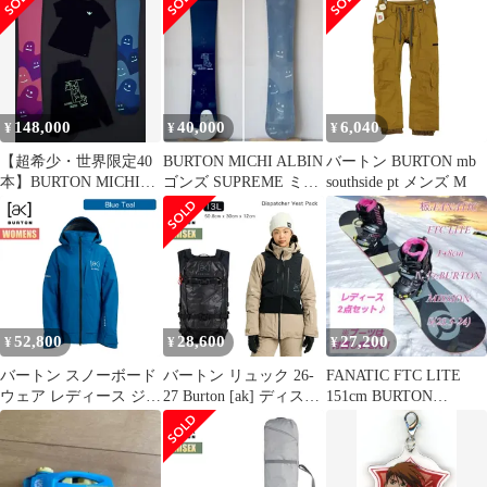
148,000
40,000
6,040
¥
¥
¥
【超希少・世界限定40
BURTON MICHI ALBIN
バートン BURTON mb
本】BURTON MICHI
ゴンズ SUPREME ミッ
southside pt メンズ M
ALBIN 161限定ピンク
ヒ アルビン
52,800
28,600
27,200
¥
¥
¥
バートン スノーボード
バートン リュック 26-
FANATIC FTC LITE
ウェア レディース ジャ
27 Burton [ak] ディスパ
151cm BURTON
ケット 25-26 Burton
ッチャー 13L ベスト パ
MISSION S
[ak] キミー ゴアテック
ック 27WIN-239621 ス
ス 3レイヤー ストレッ
ノーバックパック ベス
チジャケット W26JP-
トデザイン ハイクアッ