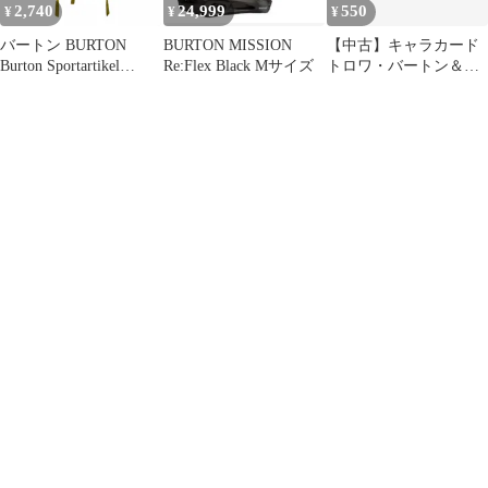
2,740
24,999
550
¥
¥
¥
バートン BURTON
BURTON MISSION
【中古】キャラカード
Burton Sportartikel
Re:Flex Black Mサイズ
トロワ・バートン＆キ
Gmbh メンズ 表記無
ャスリン・ブルーム イ
ラストシート 「新機動
戦記ガンダムW 30周年
記念期間限定公式ショ
ップ」 ミニゲーム スイ
ッチON!爆破ミッショ
ンくじ C賞