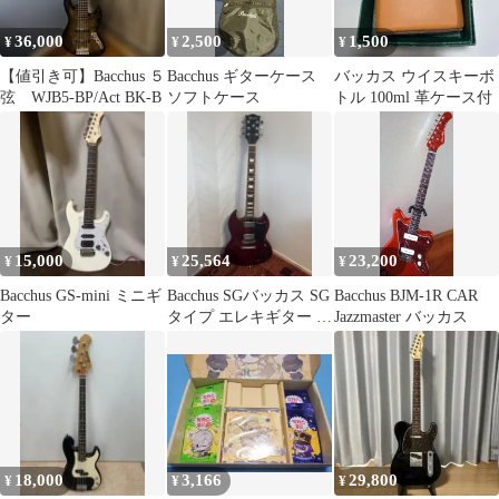
36,000
2,500
1,500
¥
¥
¥
【値引き可】Bacchus ５
Bacchus ギターケース
バッカス ウイスキーボ
弦 WJB5-BP/Act BK-B
ソフトケース
トル 100ml 革ケース付
15,000
25,564
23,200
¥
¥
¥
Bacchus GS-mini ミニギ
Bacchus SGバッカス SG
Bacchus BJM-1R CAR
ター
タイプ エレキギター チ
Jazzmaster バッカス
ェリーレッド
18,000
3,166
29,800
¥
¥
¥