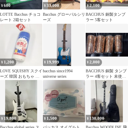
600
33,000
2,100
¥
¥
¥
LOTTE Bacchus チョコ
Bacchus グローバルシリ
BACCHUS 銅製タンブ
レート 2箱セット
ーズ
ラー 5客セット
1,200
19,999
2,000
¥
¥
¥
LOVE SQUISHY スクイ
bacchus since1994
BACCHUS 銅製 タンブ
ーズ 韓国 おもちゃ 新
universe series
ラー 4客セット 未使用
品 現地 バッカス
品
19,800
1,500
130,000
¥
¥
¥
Bacchus global series ス
バッカス オイグルト
Bacchus WOODLINE 飛