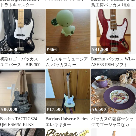
トラトキャスター
鳥工房バッカス 特別仕
様
18,600
666
41,500
¥
¥
¥
初期ロゴ バッカス
スミスキーミュージア
Bucchus バッカス WL4-
ユニバース BJB-300M
ム バッカスキー
ASH33 RSM ソフトケ
ジャズベース 美中古
ース付き
品
80,000
17,500
6,500
¥
¥
¥
Bacchus TACTICS24-
Bacchus Universe Series
バッカスの饗宴☆シッ
QM RSM/M BLKS バ
エレキギター
クでゴージャスなカッ
ッカス
プ＆ソーサーとデザー