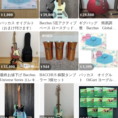
1,000
39,800
29,800
¥
¥
¥
バッカス オイグルト
Bacchus 5弦アクティブ
ギグバッグ 簡易調
（おまけ付けます）
ベース ローステッドメ
整 Bacchus Global
イプル 水色
Series テレキャスター
33,000
944
3,399
¥
¥
¥
最終お値下げ Bacchus
BACCHUS 銅製タンブ
バッカス オイグル
Universe Series エレキギ
ラー 3個セット
ト OiGurt ヨーグルト
ターセット
風味 ３０袋×２箱セッ
ト