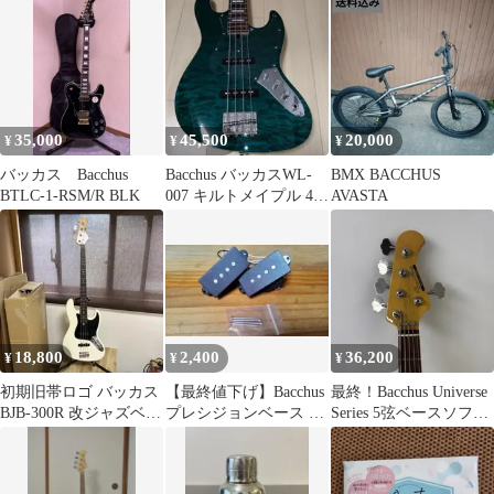
35,000
45,500
20,000
¥
¥
¥
バッカス Bacchus
Bacchus バッカスWL-
BMX BACCHUS
BTLC-1-RSM/R BLK
007 キルトメイプル 4弦
AVASTA
ジャズベース
18,800
2,400
36,200
¥
¥
¥
初期旧帯ロゴ バッカス
【最終値下げ】Bacchus
最終！Bacchus Universe
BJB-300R 改ジャズベ
プレシジョンベース ピ
Series 5弦ベースソフト
音出OK 超美中古品
ックアップ
ケース付