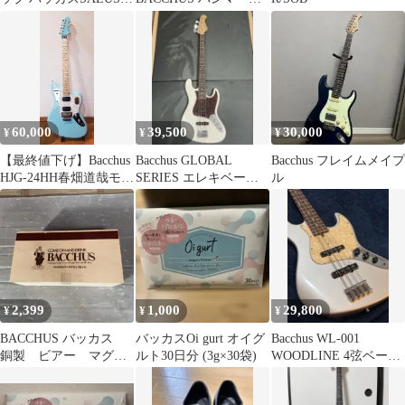
3P ケース付き 佐藤金属
グラス 2個セット
興業
60,000
39,500
30,000
¥
¥
¥
【最終値下げ】Bacchus
Bacchus GLOBAL
Bacchus フレイムメイプ
HJG-24HH春畑道哉モデ
SERIES エレキベース
ル
ル
本体 ソフトケース
2,399
1,000
29,800
¥
¥
¥
BACCHUS バッカス
バッカスOi gurt オイグ
Bacchus WL-001
銅製 ビアー マグカ
ルト30日分 (3g×30袋)
WOODLINE 4弦ベース
ップ ２個 セット
現状品