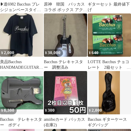
❥道6982 Bacchus プレ
原神 韓国 バッカス
ギターセット 最終値下
シジョンベースタイプ
コラボ ボックス アクリ
げ
エレキベース バッカス
ルスタンド 他 ナヴィア
2,000
30,000
640
¥
¥
¥
美品Bacchus
Bacchus テレキャスタ
LOTTE Bacchus チョコ
HANDMADEGUITARS
ー 調整済み
レート 2箱セット 賞
公式 Tシャツ ブラック
味期限2026/9/5
L
8,300
300
2,000
¥
¥
¥
Bacchus テレキャスタ
amiiboカード バッカス
Bacchus ギターケース
ー ボディ
(在庫2)
ギグバッグ