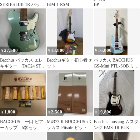
SERIES BJB-1R バッカ
BJM-1 RSM
BP
ス レフティ
27,500
13,800
16,000
¥
¥
¥
Bacchus バッカス エレ
Bacchusギター初心者セ
バッカス BACCHUS
キギター TAC24 STD-
ット
GS-Mini PTL-SOB ミニ
RSM/M
エレキギター
1,800
2,500
19,800
¥
¥
¥
BACCHUS 一口 ビア
M4373 K BUCCHUS バ
Bacchus mustang ムスタ
ーカップ 5客セッ
ッカス Pitsole ピットソ
ング BMS-1R BLK
ール インソール Sサイ
ズ23~24.5cm 2点セット