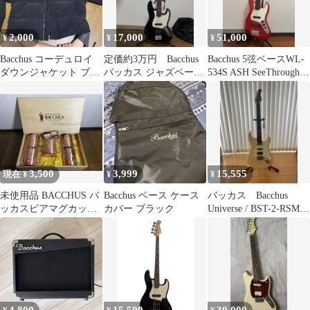
2,000
17,000
51,000
¥
¥
¥
Bacchus コーデュロイ
定価約3万円 Bacchus
Bacchus 5弦ベースWL-
ダウンジャケット ブラ
バッカス ジャズベー
534S ASH SeeThrough
ック Mサイズ
ス 値下げ交渉可
Red
3,500
3,999
15,555
現在 ¥
¥
¥
未使用品 BACCHUS バ
Bacchus ベース ケース
バッカス Bacchus
ッカスビアマグカップ5
カバー ブラック
Universe / BST-2-RSM/R
ケ入 桐箱 銅製 槌目仕
OWH
上げ