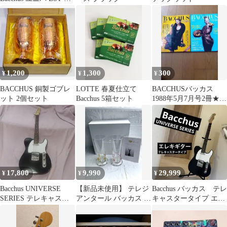
トラト 劇鳴 美中古品
1,200
1,300
300
¥
¥
¥
BACCHUS 銅製ゴブレ
LOTTE 春夏仕立て
BACCHUSバッカス
ット 2個セット
Bacchus 5箱セット
1988年5月7月号2冊★レ
トロ品★
17,800
9,990
29,999
¥
¥
¥
Bacchus UNIVERSE
【新品未使用】 テレジ
Bacchus バッカス テレ
SERIES テレキャスタ
アンタール バッカス ロ
キャスタータイプ エレ
ー Black
ゼット シャンパンタン
キギター ブラック
ブラー