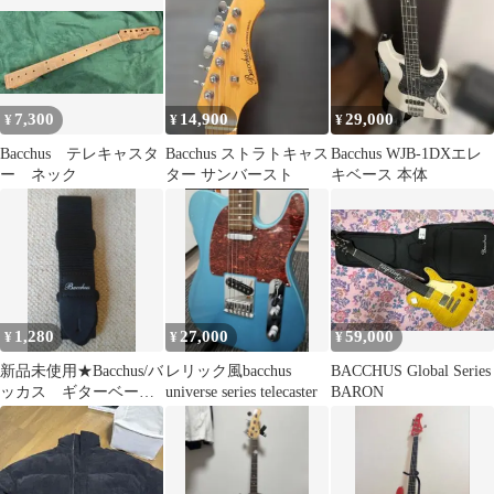
【赤字覚悟】
7,300
14,900
29,000
¥
¥
¥
Bacchus テレキャスタ
Bacchus ストラトキャス
Bacchus WJB-1DXエレ
ー ネック
ター サンバースト
キベース 本体
1,280
27,000
59,000
¥
¥
¥
新品未使用★Bacchus/バ
レリック風bacchus
BACCHUS Global Series
ッカス ギターベー
universe series telecaster
BARON
ス ストラップ★ナイ
ロン製