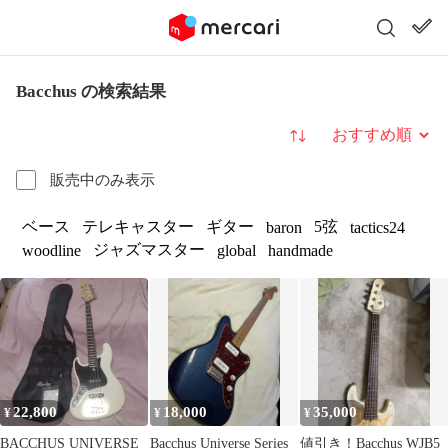
Bacchus の検索結果
並び替え
販売中のみ表示
ベース
テレキャスター
ギター
5弦
baron
tactics24
ジャズマスター
woodline
global
handmade
22,800
18,000
35,000
¥
¥
¥
BACCHUS UNIVERSE
Bacchus Universe Series
値引き！Bacchus WJB5