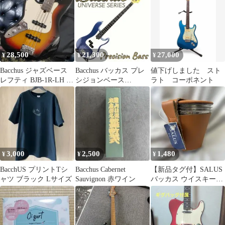
トプレート
28,500
21,300
27,000
¥
¥
¥
Bacchus ジャズベース
Bacchus バッカス プレ
値下げしました スト
レフティ BJB-1R-LH バ
シジョンベース
ラト コーポネント
ッカス 左利き
UNIVERSE SERIES 青
3,000
2,500
1,480
¥
¥
¥
BacchUS プリントTシ
Bacchus Cabernet
【新品タグ付】SALUS
ャツ ブラック Lサイズ
Sauvignon 赤ワイン
バッカス ウイスキーカ
ップ 3P レザーケース付