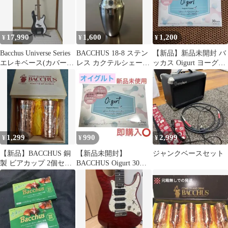
17,990
1,600
1,200
¥
¥
¥
Bacchus Universe Series
BACCHUS 18-8 ステン
【新品】新品未開封 バ
エレキベース(カバー付
レス カクテルシェーカ
ッカス Oigurt ヨーグル
き）
ー ビンテージ
ト風味 30日分
1,299
990
2,999
¥
¥
¥
【新品】BACCHUS 銅
【新品未開封】
ジャンクベースセット
製 ビアカップ 2個セッ
BACCHUS Oigurt 30日
ト 木箱入り
分