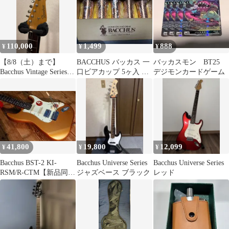
110,000
1,499
888
¥
¥
¥
【8/8（土）まで】
BACCHUS バッカス 一
バッカスモン BT25
Bacchus Vintage Series
口ビアカップ 5ヶ入 ビ
デジモンカードゲーム
ストラトタイプ
ール
41,800
19,800
12,099
¥
¥
¥
Bacchus BST-2 KI-
Bacchus Universe Series
Bacchus Universe Series
RSM/R-CTM【新品同
ジャズベース ブラック
レッド
様】GOLD磯貝一樹