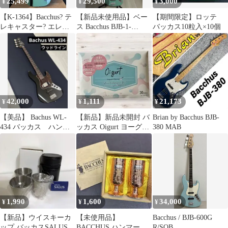
25,499
29,500
3,000
¥
¥
¥
【K-1364】Bacchus? テ
【新品未使用品】ベー
【期間限定】ロッテ
レキャスター? エレキ
ス Bacchus BJB-1-
バッカス10粒入×10個
ギター
RSM/M SFG
42,000
1,111
21,173
¥
¥
¥
【美品】 Bachus WL-
【新品】新品未開封 バ
Brian by Bacchus BJB-
434 バッカス ハンド
ッカス Oigurt ヨーグル
380 MAB
メイド ウッドライン
ト風味 30日分
1,990
1,600
34,000
¥
¥
¥
【新品】ウイスキーカ
【未使用品】
Bacchus / BJB-600G
ップ バッカスSALUS
BACCHUS ハンマード
R/SOB