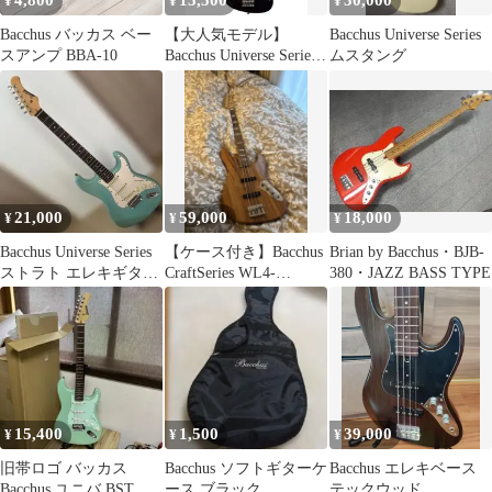
4,800
15,500
30,000
¥
¥
¥
Bacchus バッカス ベー
【大人気モデル】
Bacchus Universe Series
スアンプ BBA-10
Bacchus Universe Series
ムスタング
ジャズベース JAZZ
BASS ブラック ネック
良好
21,000
59,000
18,000
¥
¥
¥
Bacchus Universe Series
【ケース付き】Bacchus
Brian by Bacchus・BJB-
ストラト エレキギター
CraftSeries WL4-
380・JAZZ BASS TYPE
本体
ACACIA
15,400
1,500
39,000
¥
¥
¥
旧帯ロゴ バッカス
Bacchus ソフトギターケ
Bacchus エレキベース
Bacchus ユニバ BST ス
ース ブラック
テックウッド