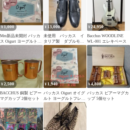
1,000
13,000
24,950
¥
¥
¥
Mm新品未開封 バッカ
未使用 バッカス イ
Bacchus WOODLINE
ス Oigurt ヨーグルト風
タリア製 ダブルモン
WL-001 エレキベース
味 30日分
クストラップ ブラッ
ク 40 1/2
2,500
1,940
4,800
¥
¥
¥
BACCHUS 銅製 ビアー
バッカス Oigurt オイグ
バッカス ビアーマグカ
マグカップ 2個セット
ルト ヨーグルトフレー
ップ 5個セット
バー 30日分 2箱