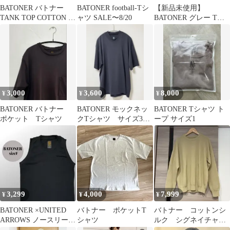
BATONER バトナー
BATONER football-Tシ
【新品未使用】
TANK TOP COTTON タ
ャツ SALE〜8/20
BATONER グレー Tシ
ンクトップコットン
ャツ
3,000
3,600
8,000
¥
¥
¥
BATONER バトナー
BATONER モックネッ
BATONER Tシャツ ト
ポケット Tシャツ
クTシャツ サイズ3
ープ サイズ1
BN-23SM-048
3,299
4,000
7,999
¥
¥
¥
BATONER ×UNITED
バトナー ポケットT
バトナー コットンシ
ARROWS ノースリーブ
シャツ
ルク シグネイチャー
ブラック F
ニット リブニット