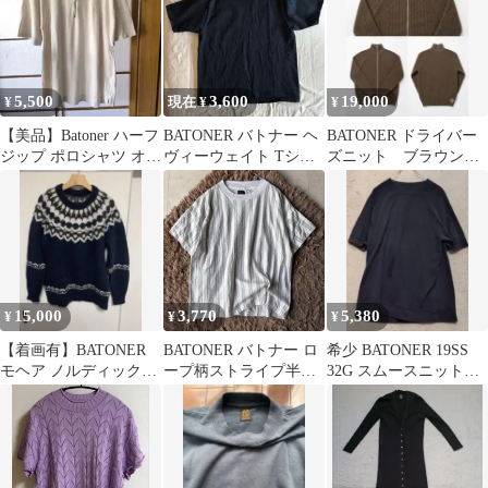
5,500
3,600
19,000
¥
現在 ¥
¥
【美品】Batoner ハーフ
BATONER バトナー ヘ
BATONER ドライバー
ジップ ポロシャツ オフ
ヴィーウェイト Tシャ
ズニット ブラウンカ
ホワイト サイズ1
ツ 黒 2 Mサイズ相当
ーキ
15,000
3,770
5,380
¥
¥
¥
【着画有】BATONER
BATONER バトナー ロ
希少 BATONER 19SS
モヘア ノルディックニ
ープ柄ストライプ半袖
32G スムースニットT
ット
Tシャツ ホワイト サイ
シャツ ハイゲージ
ズ1