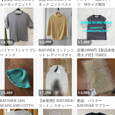
ルーネックニットTシ
ネック ニットベスト ホ
ツ Mサイズ相当 綿
ャツ BN-18SM-022
ワイト レディース サイ
100% しっかり生地
ズ1
超美品
4,300
4,900
7,480
¥
¥
¥
バトナー Tシャツ グレ
BATONER コットンニ
定価19800円【新品未使
ー メンズ
ット レディースサイズ
用タグ付】THREE
1
BLIND MICE 半袖ニッ
ト
3,480
7,200
4,900
¥
¥
¥
BATONER 24SS
【未使用】BATONER /
新品 バトナー
SEAISLAND COTTON
コットン スキッパー ノ
BATONAR マフラー
KNIT HAT
ースリーブニット