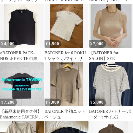
シャツ ホワイト 日本
ジャガードニット
製
4,000
1,500
7,000
¥
¥
¥
○BATONER PACK-
BATONER for 6 ROKU
【BATONER for
NOSLEEVE TEE1黒現
Tシャツ ホワイト サイ
SALON】SEE
行価格￥11000
ズ1
THROUGH TANK TOP
7,280
7,000
5,000
¥
¥
¥
【新品未使用タグ付】
BATONER 半袖ニット
BATONER バトナー ボ
Enharmonic TAVERN ニ
ベージュ
ーダーt サイズ2
ットTEE