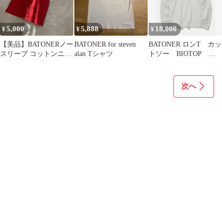
5,000
5,888
18,000
¥
¥
¥
【美品】BATONERノー
BATONER for steven
BATONER ロンT カッ
スリーブ コットンニッ
alan Tシャツ
トソー BIOTOP
ト トップス
ATON
次へ