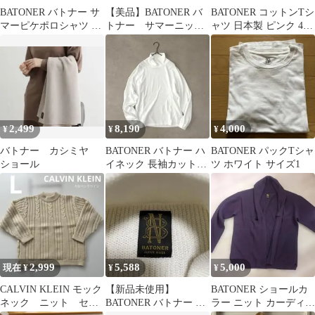
BATONER バトナー サ
【美品】BATONER バ
BATONER コットンTシ
マーピケポロシャツ 鹿
トナー サマーニッ
ャツ 日本製 ピンク 4 L
の子 コットン 短丈
ト カーディガン V
相当 バトナー
ネック メッシュ
2,499
8,190
4,000
¥
¥
¥
バトナー カシミヤ
BATONER バトナー ハ
BATONER パックTシャ
ショール
イネック 長袖カットソ
ツ ホワイト サイズ1
ー コットン ホワイト
1M
2,999
5,588
5,000
現在 ¥
¥
¥
CALVIN KLEIN モック
【新品未使用】
BATONER ショールカ
ネック ニット セー
BATONER バトナー ベ
ラー ニット カーディガ