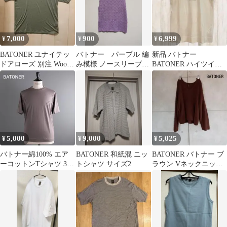
7,000
900
6,999
¥
¥
¥
BATONER ユナイテッ
バトナー パープル 編
新品 バトナー
ドアローズ 別注 Wool
み模様 ノースリーブニ
BATONER ハイツイス
Tee ウールTシャツ
ット
ト コットン シルク ス
リーブレス
5,000
9,000
5,025
¥
¥
¥
バトナー綿100% エア
BATONER 和紙混 ニッ
BATONER バトナー ブ
ーコットンTシャツ 3グ
トシャツ サイズ2
ラウン Vネックニット
レージュ/クルーネック
X3336
カットソー