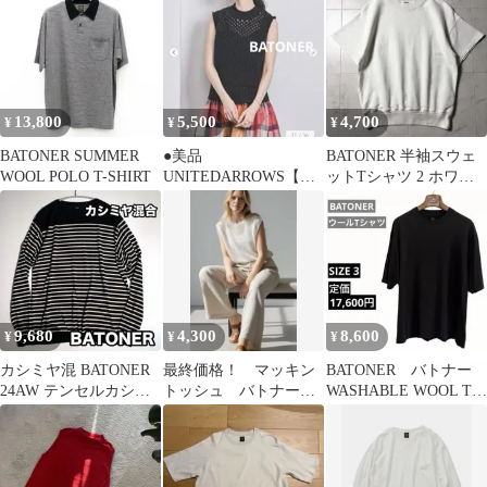
13,800
5,500
4,700
¥
¥
¥
BATONER SUMMER
●美品
BATONER 半袖スウェ
WOOL POLO T-SHIRT
UNITEDARROWS【別
ットTシャツ 2 ホワイ
注】＜バトナー＞
ト
SUKASHI ベスト
9,680
4,300
8,600
¥
¥
¥
カシミヤ混 BATONER
最終価格！ マッキン
BATONER バトナー
24AW テンセルカシミ
トッシュ バトナー
WASHABLE WOOL Tシ
ヤ ボーダーニット L 黒
コラボ ノースリーブ
ャツ ウール 黒 3
白
ニット ホワイト