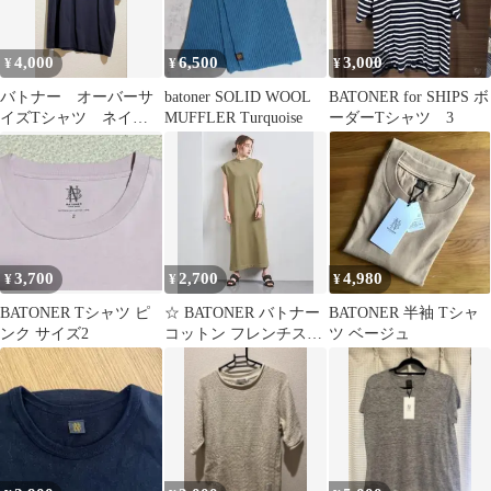
4,000
6,500
3,000
¥
¥
¥
バトナー オーバーサ
batoner SOLID WOOL
BATONER for SHIPS ボ
イズTシャツ ネイビ
MUFFLER Turquoise
ーダーTシャツ 3
ーブラック
3,700
2,700
4,980
¥
¥
¥
BATONER Tシャツ ピ
☆ BATONER バトナー
BATONER 半袖 Tシャ
ンク サイズ2
コットン フレンチスリ
ツ ベージュ
ーブ カットソー ワンピ
ース