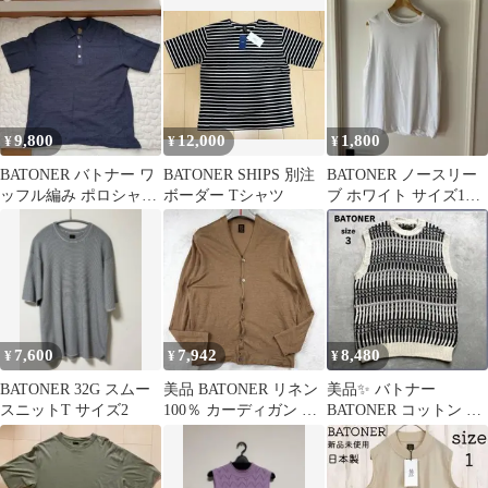
ター L バトナー ユニ
スト 日本製
ン パープル
クロ
9,800
12,000
1,800
¥
¥
¥
BATONER バトナー ワ
BATONER SHIPS 別注
BATONER ノースリー
ッフル編み ポロシャツ
ボーダー Tシャツ
ブ ホワイト サイズ1
ネイビー 2
BN-24SL-060
7,600
7,942
8,480
¥
¥
¥
BATONER 32G スムー
美品 BATONER リネン
美品✨ バトナー
スニットT サイズ2
100％ カーディガン 日
BATONER コットン ニ
本製 2 M
ットベスト 3D size3