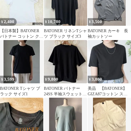
2,400
10,780
3,500
¥
¥
¥
【日本製】BATONER
BATONER リネンTシャ
BATONER カーキ 長
バトナー コットン クル
ツ ブラック サイズ3
袖カットソー
ーネック Tシャツ ホワ
イト
3,599
9,800
3,800
¥
¥
¥
BATONER Tシャツ ブ
BATONER バトナー
美品 【BATONER】
ラック サイズ1
24SS 半袖スウェット
GIZA87コットン スー
サイズ2 ブラック 日
ベニアTシャツ
本製