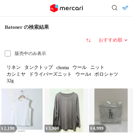
Batoner の検索結果
並び替え
販売中のみ表示
リネン
タンクトップ
ウール
ニット
choma
カシミヤ
ドライバーズニット
ウールt
ポロシャツ
32g
2,190
3,900
4,999
¥
¥
¥