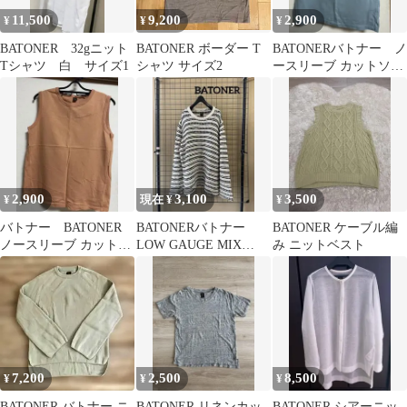
11,500
9,200
2,900
¥
¥
¥
BATONER 32gニット
BATONER ボーダー T
BATONERバトナー ノ
Tシャツ 白 サイズ1
シャツ サイズ2
ースリーブ カットソー
ブルー系 サイズ2
2,900
3,100
3,500
¥
現在 ¥
¥
バトナー BATONER
BATONERバトナー
BATONER ケーブル編
ノースリーブ カットソ
LOW GAUGE MIX
み ニットベスト
ー ベージュ サイズ2
YARN CREW NECK
7,200
2,500
8,500
¥
¥
¥
BATONER バトナー ニ
BATONER リネンカッ
BATONER シアーニッ