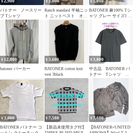
2,900
3,000
5,000
¥
¥
¥
バトナー ノースリー
Ranch standard 半袖ニッ
BATONER 麻100% Tシ
ブ Tシャツ
ト ニットベスト オフ
ャツ グレー サイズ1 リ
ホワイト
ネン
12,800
3,600
3,800
¥
¥
¥
batoner パーカー
BATONER cotton knit
中古品 BATONER バ
vest 3black
トナー Tシャツ チ
ャコールネイビー 吊
り編み
3,000
7,580
7,600
¥
¥
¥
BATONER バトナー コ
【新品未使用タグ付】
【BATONER×UNITED
ットン クルーネック T
THREE BLIND MICE
ARROWS】Wool T 3