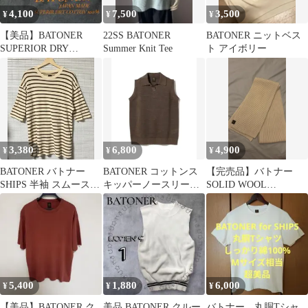
4,100
7,500
3,500
¥
¥
¥
【美品】BATONER
22SS BATONER
BATONER ニットベス
SUPERIOR DRY
Summer Knit Tee
ト アイボリー
COTTON Tシャツ 黒 4
3,380
6,800
4,900
¥
¥
¥
BATONER バトナー
BATONER コットンス
【完売品】バトナー
SHIPS 半袖 スムース
キッパーノースリーブ
SOLID WOOL
ニット ボーダーTシャ
ニット
MUFFLER
ツ
5,400
1,880
6,000
¥
¥
¥
【美品】BATONER ク
美品 BATONER クルー
バトナー 丸胴Tシャ