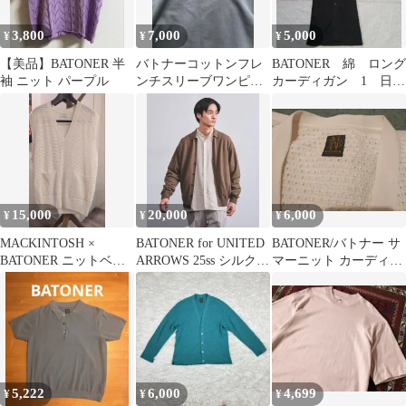
3,800
7,000
5,000
¥
¥
¥
【美品】BATONER 半
バトナーコットンフレ
BATONER 綿 ロング
袖 ニット パープル
ンチスリーブワンピー
カーディガン 1 日本
ス
製
15,000
20,000
6,000
¥
¥
¥
MACKINTOSH ×
BATONER for UNITED
BATONER/バトナー サ
BATONER ニットベス
ARROWS 25ss シルクカ
マーニット カーディガ
ト ホワイト M
ーディガン
ン フリーサイズ
5,222
6,000
4,699
¥
¥
¥