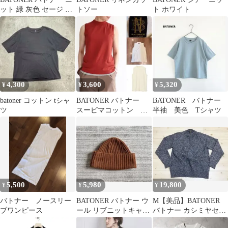
ット 緑 灰色 セージ グ
トソー
ト ホワイト
リーン 長袖 ウール
4,300
3,600
5,320
¥
¥
¥
batoner コットン tシャ
BATONER バトナー
BATONER バトナー
ツ
スーピマコットン ツ
半袖 美色 Tシャツ
イストノースリーブニ
ット オフ白
5,500
5,980
19,800
¥
¥
¥
バトナー ノースリー
BATONER バトナー ウ
M【美品】BATONER
ブワンピース
ール リブニットキャッ
バトナー カシミヤセー
プ 日本製 ニット帽
ター ニット