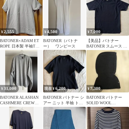
2,555
4,500
7,000
¥
¥
¥
BATONER×ADAM ET
BATONER（バトナ
【美品】バトナー
ROPE 日本製 半袖Tシ
ー） ワンピース
BATONER スムース ハ
ャツ F ベージュ
ーフスリーブ Tシャツ
黒 2
31,000
6,200
7,300
¥
現在 ¥
¥
BATONER ALASHAN
BATONER バトナー シ
BATONER バトナー
CASHMERE CREW
アー ニット 半袖 トッ
SOLID WOOL
NECK
プス サマーニット
BALACLAVA バラクラ
バ