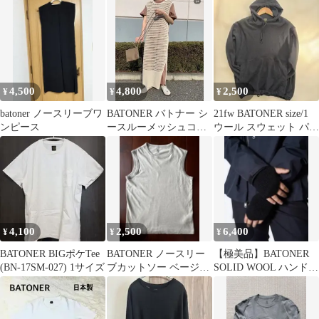
クルーネック
4,500
4,800
2,500
¥
¥
¥
batoner ノースリーブワ
BATONER バトナー シ
21fw BATONER size/1
ンピース
ースルーメッシュコッ
ウール スウェット パー
トンワンピース
カー
4,100
2,500
6,400
¥
¥
¥
BATONER BIGポケTee
BATONER ノースリー
【極美品】BATONER
(BN-17SM-027) 1サイズ
ブカットソー ベージュ
SOLID WOOL ハンドウ
サイズ1
ォーマー 黒