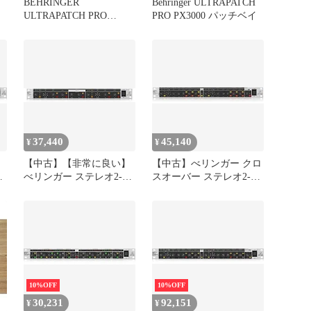
BEHRINGER
Behringer ULTRAPATCH
ULTRAPATCH PRO
PRO PX3000 パッチベイ
PX2000 パッチベイ
37,440
45,140
¥
¥
）
【中古】【非常に良い】
【中古】べリンガー クロ
べリンガー ステレオ2-
スオーバー ステレオ2-
Way、モノラル3-Wayクロ
Way/3-Way モノラル4-
スオーバー SUPER-X
Way SUPER-X PRO
PRO CX2310 V2 mxn26g8
CX3400 V2 mxn26g8
10%OFF
10%OFF
30,231
92,151
¥
¥