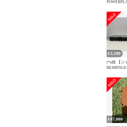
POWERPLA
HA4700 本
2,100
¥
t*n様 【
BEHRINGE
POWERPLA
47,000
¥