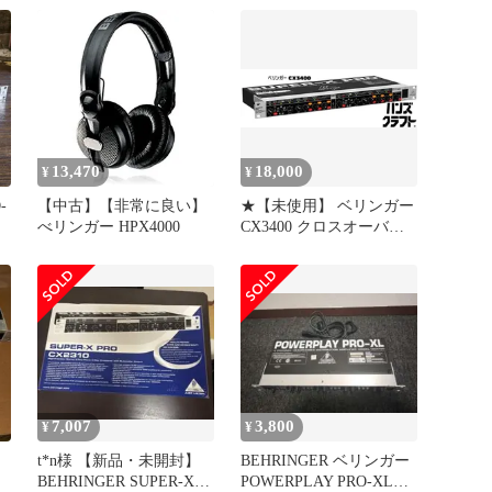
13,470
18,000
¥
¥
-
【中古】【非常に良い】
★【未使用】 ベリンガー
べリンガー HPX4000
CX3400 クロスオーバー
BEHRINGER SUPER-X
PRO【新古品】【中古】
7,007
3,800
¥
¥
t*n様 【新品・未開封】
BEHRINGER ベリンガー
BEHRINGER SUPER-X
POWERPLAY PRO-XL