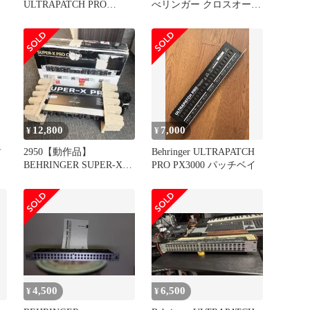
ULTRAPATCH PRO
べリンガー クロスオーバ
PX2000 パッチベイ
ー ステレオ2-Way/3-Way
モノラル4-Way SUPER-X
PRO CX3400 V2 mxn26g8
12,800
7,000
¥
¥
封
2950【動作品】
Behringer ULTRAPATCH
BEHRINGER SUPER-X
PRO PX3000 パッチベイ
PRO CX2310
4,500
6,500
¥
¥