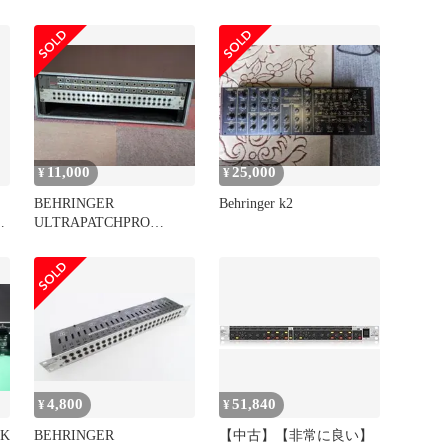
PRO CX231
HA4700
11,000
25,000
¥
¥
BEHRINGER
Behringer k2
未
ULTRAPATCHPRO
PX2000 ラックケース付
き
4,800
51,840
¥
¥
CK
BEHRINGER
【中古】【非常に良い】