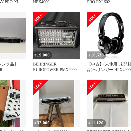
Y PRO-XL
HPX4000
PRO RX1602
体
19,000
10,530
¥
¥
ジャンク品】
BEHRINGER
【中古】(未使用･未開
R
EUROPOWER PMX2000
品)べリンガー HPX4000
Y PRO-XL H
32,000
11,120
¥
¥