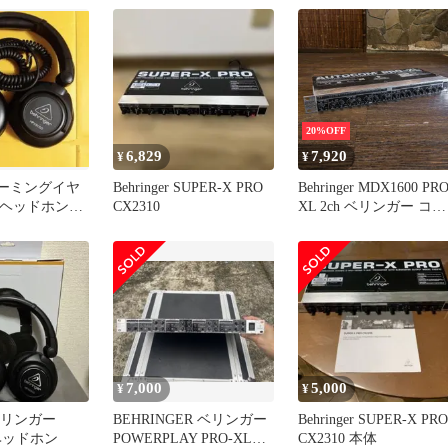
20%OFF
6,829
7,920
¥
¥
erゲーミングイヤ
Behringer SUPER-X PRO
Behringer MDX1600 PRO
材ヘッドホン重
CX2310
XL 2ch ベリンガー コン
PX6000
プ / ゲート / エキスパン
ダー / リミッター
7,000
5,000
¥
¥
r ベリンガー
BEHRINGER ベリンガー
Behringer SUPER-X PRO
 ヘッドホン
POWERPLAY PRO-XL
CX2310 本体