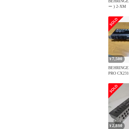
BEHRING
ー ) 2-X
oberheim）
7,500
¥
BEHRINGE
PRO CX2
デバイダー
2,880
¥