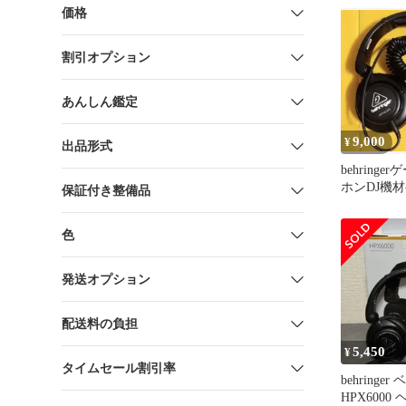
価格
割引オプション
あんしん鑑定
9,000
¥
出品形式
behring
ホンDJ機
保証付き整備品
低音プロ用H
色
発送オプション
配送料の負担
5,450
¥
タイムセール割引率
behringe
HPX6000