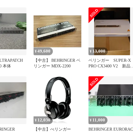
HA4700
49,600
13,000
¥
¥
 ULTRAPATCH
【中古】 BEHRINGER ベ
ベリンガー SUPER-X
00 本体
リンガー MDX-2200
PRO CX3400 V2 新品
開封
12,030
11,000
¥
¥
INGER
【中古】べリンガー
BEHRINGER EURORA