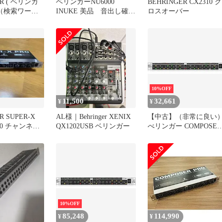
ER ( ベリンガ
ベリンガーNU6000
BEHRINGER CX2310 ク
M （検索ワード
INUKE 美品 音出し確認
ロスオーバー
済み 値段交渉承りま
す！
10%OFF
11,500
32,661
¥
¥
R SUPER-X
AL様｜Behringer XENIX
【中古】（非常に良い
310 チャンネル
QX1202USB ベリンガー
べリンガー COMPOSER
PRO-XL MDX2600
10%OFF
85,248
114,990
¥
¥