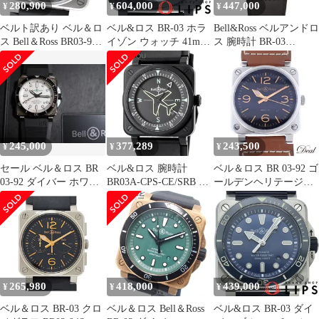
280,900
604,000
447,000
¥
¥
¥
ベルト訳あり ベル＆ロ
ベル&ロス BR-03 ホラ
Bell&Ross ベルアンドロ
ス Bell＆Ross BR03-94
イゾン ウォッチ 41mm
ス 腕時計 BR-03
BR-03 Chrono デイト ア
世界限定999本 BR03A-
COPPER BR03A-GB-
ビエーション 自動巻き
HRZ-CE/SRB 箱 保証書
ST/SCA
メンズ _970696
セラミッ
245,000
377,289
243,500
¥
¥
¥
セール ベル＆ロス BR
ベル&ロス 腕時計
ベル＆ロス BR 03-92 ゴ
03-92 ダイバー ホワイ
BR03A-CPS-CE/SRB 鑑
ールデンヘリテージ
ト BR03-92
定済み ブランド
BR03-92-S メンズ 腕時
計
265,980
418,000
439,000
¥
¥
¥
ベル＆ロス BR-03 クロ
ベル＆ロス Bell＆Ross
ベル&ロス BR-03 ダイ