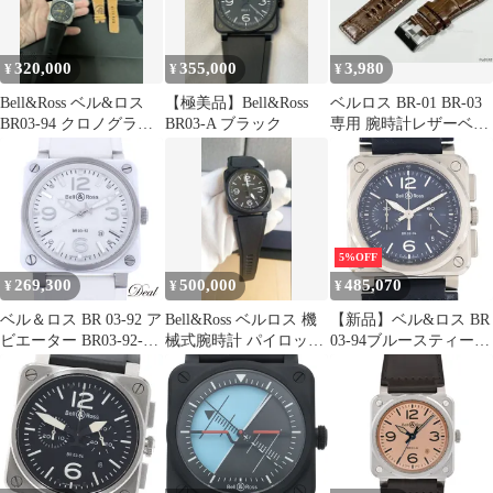
320,000
355,000
3,980
¥
¥
¥
Bell&Ross ベル&ロス
【極美品】Bell&Ross
ベルロス BR-01 BR-03
BR03-94 クロノグラフ
BR03-A ブラック
専用 腕時計レザーベル
ラバーベルト
ト ブラウン 時計用バン
ド
5%OFF
269,300
500,000
485,070
¥
¥
¥
ベル＆ロス BR 03-92 ア
Bell&Ross ベルロス 機
【新品】ベル&ロス BR
ビエーター BR03-92-SC
械式腕時計 パイロット
03-94ブルースティール
ホワイトシェル メンズ
ウォッチ 自動巻き
BR0394-BLU-ST/SCA
腕時計
SS 自動巻