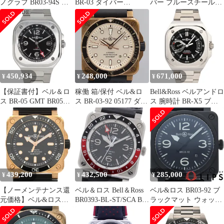
ノグラフ BR03-94S 自
BR-03 ダイバー
バー ブルースチール
動巻き ステンレスステ
BR0392-D-LT-BR/SRB
42mm BR03A-D-BLU-
ィール メンズ Bell＆
グリーン ブロンズ ラバ
ST/SRB 箱 保証書 バン
Ross【中古】 【時計】
ー 999本限定 腕時計 メ
ド SS/ラバー
ンズ 自動巻 101833159
450,934
248,000
671,000
¥
¥
¥
【保証書付】ベル＆ロ
稼働 箱/保付 ベル&ロ
Bell&Ross ベルアンドロ
ス BR-05 GMT BR05G-
ス BR-03-92 05177 ダイ
ス 腕時計 BR-X5 ブラ
BL-ST/SST SS 自動巻
バーホワイトブロンズ
ックスチール BRX5R-
き メンズ
AT/自動巻 シャンパン
BL-ST/SST
40802183638【中古】
文字盤 メンズ腕時計
【アラモード】
0086020 7JWT TAM
ABC27802
439,200
432,500
285,000
¥
¥
¥
【ノーメンテナンス還
ベル＆ロス Bell＆Ross
ベル&ロス BR03-92 ブ
元価格】ベル&ロス
BR0393-BL-ST/SCA BR-
ラックマット ウォッチ
BR-03 DIVER BLACK
03 GMT デイト 自動巻
BR03-92-CBL 箱 保証書
ブロンズ BR03A-D-BL-
き メンズ 良品 箱・保
セラミック/ラバー メン