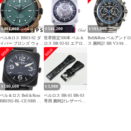
BR/SRB ブロンズ 自動
証書付き_967225
ズ時計 ブラック
巻
401,000
544,200
593,000
¥
¥
¥
ベル&ロス BR03-92 ダ
世界限定500本 ベル＆
Bell&Ross ベルアンドロ
イバー ブロンズ ウォッ
ロス BR 03-92 エアロ
ス 腕時計 BR V3-94
チ グリーン 世界限定
GT リミテッド BR0392-
A521 BRV394-A52VAAT
999本 BR03-92-D-LT-
SC/SCA メンズ 腕時計
BR/SRB 箱
190,600
3,980
¥
¥
ベル＆ロス Bell＆Ross
ベルロス BR-01 BR-03
BR0392-BL-CE/SRB BR
専用 腕時計レザーベル
03-92 ブラック マット
ト ブラック 時計用バン
デイト 自動巻き メンズ
ド
保証書付き
_905860【ev15】