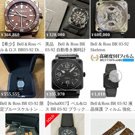
366,860
320,000
600,000
¥
¥
¥
【希少】Bell＆Ross ベ
美品 Bell & Ross BR
Bell & Ross BR 03-92
ル＆ロス BR03-92 Diver
03-92 自動巻き腕時計
Skeleton
Bronze
555,555
335,070
1,010
¥
¥
¥
Bell & Ross BR 03-92 限
【6wha0017】ベル&ロ
Bell＆Ross BR 03-92 液
定ブルースケルトン 裏
ス BR 03-92 ブラックセ
晶保護 フィルム 強化ガ
シール付
ラミック BR0392-CER-
ラス と 同等の 高硬度
BLP/SCR 黒文字盤【中
9H ブルーライトカット
古】腕時計 メンズ
クリア光沢タイプ 改訂
版