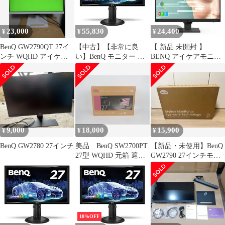
(2Wx2)/D-sub/HDM
23,000
55,830
24,400
¥
¥
¥
BenQ GW2790QT 27イ
【中古】【非常に良
【 新品 未開封 】
ンチ WQHD アイケア
い】BenQ モニター デ
BENQ アイケアモニタ
モニター
ィスプレイ GW2765HT
ー 27インチ/Full
27イン
HD/IPS/HDMI/DP/ ［27
チ/WQHD/IPS/DisplayPo
型 /フルHD(1920×1080)
rtHDMIDVIVGA端子
/ワイド］ ブラック
d2ldlup
GW2790-JP 未使用 送料
無料
9,000
18,000
15,900
¥
¥
¥
BenQ GW2780 27インチ
美品 BenQ SW2700PT
【新品・未使用】BenQ
27型 WQHD 元箱 遮光
GW2790 27インチモニ
フード付
ター
10%OFF