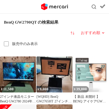
BenQ GW2790QT の検索結果
並び替え
販売中のみ表示
11,500
9,000
39,000
¥
¥
¥
27インチ液晶モニター
[WQHD] BenQ
【 新品 未開封 】
BenQ GW2780 2024年製
GW2765HT 27インチ
BENQ アイケアGWシ
④
LCDモニター 訳あり
リーズ 27型モニター