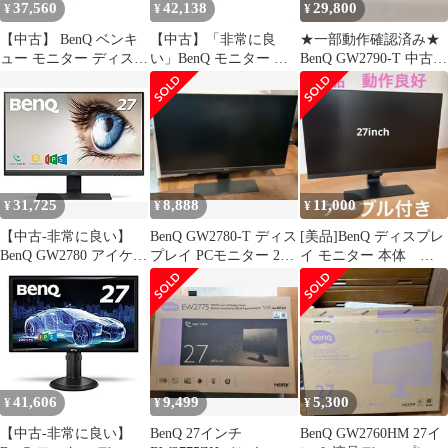
37,560
42,138
29,800
¥
¥
¥
【中古】 BenQ ベンキ
【中古】「非常に良
★一部動作確認済み★
ュー モニター ディスプ
い」BenQ モニター デ
BenQ GW2790-T 中古
レイ GW2765HT 27イン
ィスプレイ GW2765HT
液晶モニター (RM1734)
チ WQHD IPS
27イン
DisplayPort HDMI DVI
チ/WQHD/IPS/DisplayPo
VGA端子
rtHDMIDVIVGA端子
31,725
8,888
11,000
¥
¥
¥
【中古-非常に良い】
BenQ GW2780-T ディス
[美品]BenQ ディスプレ
BenQ GW2780 アイケア
プレイ PCモニター 27
イ モニター 本体
モニター (27イン
インチ
GW2780 2023年3月
チ/IPS/ノングレア/ブル
ーライト軽減/ベゼルレ
ス/輝度自動調整機能
(B.I.)搭載/スピーカー
(2Wx2)/D-sub/HDM
41,606
9,499
5,300
¥
¥
¥
【中古-非常に良い】
BenQ 27インチ
BenQ GW2760HM 27イ