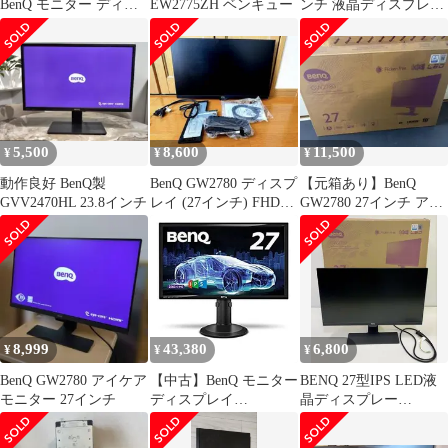
BenQ モニター ディス
EW2775ZH ベンキュー
ンチ 液晶ディスプレイ
プレイ GW2765HT 27イ
本体
ン
チ/WQHD/IPS/DisplayPo
rt,HDMI,DVI,VGA端子
5,500
8,600
11,500
¥
¥
¥
動作良好 BenQ製
BenQ GW2780 ディスプ
【元箱あり】BenQ
GVV2470HL 23.8インチ
レイ (27インチ) FHD
GW2780 27インチ アイ
1080p
ケアモニター
8,999
43,380
6,800
¥
¥
¥
BenQ GW2780 アイケア
【中古】BenQ モニター
BENQ 27型IPS LED液
モニター 27インチ
ディスプレイ
晶ディスプレー
GW2765HT 27イン
GW2780 FULLHD
チ/WQHD/IPS/DisplayPo