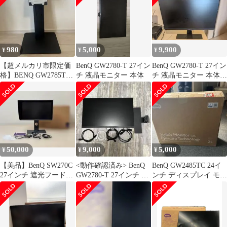
rtHDMIDVIVGA端子
d2ldlup
980
5,000
9,900
¥
¥
¥
【超メルカリ市限定価
BenQ GW2780-T 27イン
BenQ GW2780-T 27イン
格】BENQ GW2785TC
チ 液晶モニター 本体
チ 液晶モニター 本体と
純正 モニタースタンド
モニター台セット
のみ
50,000
9,000
5,000
¥
¥
¥
【美品】BenQ SW270C
<動作確認済み> BenQ
BenQ GW2485TC 24イ
27インチ 遮光フード・
GW2780-T 27インチ 液
ンチ ディスプレイ モニ
ケーブル類
晶モニター
ター