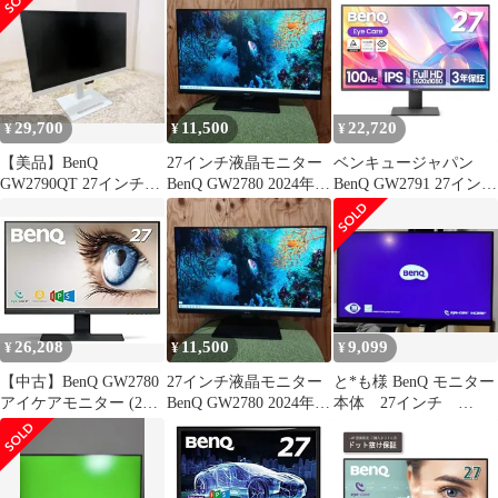
［27型 /フル
HD(1920×1080) /ワイ
ド］ GW2786TC-JP 未
使用 送料無料
29,700
11,500
22,720
¥
¥
¥
【美品】BenQ
27インチ液晶モニター
ベンキュージャパン
GW2790QT 27インチ
BenQ GW2780 2024年製
BenQ GW2791 27インチ
WQHD
①
アイケアモニター Full
HD/IPS/HDMI/DP/ブル
ーライト軽減プラス/フ
リッカーフリー/ティル
ト機能/27型 PCモニタ
ー スピーカー非搭載
26,208
11,500
9,099
¥
¥
¥
【中古】BenQ GW2780
27インチ液晶モニター
と*も様 BenQ モニター
アイケアモニター (27
BenQ GW2780 2024年製
本体 27インチ
インチ/IPS/ノングレア/
②
GW2780
ブルーライト軽減/ベゼ
ルレス/輝度自動調整機
能(B.I.)搭載/スピーカー