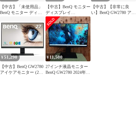
【中古】「未使用品」
【中古】BenQ モニター
【中古】【非常に良
BenQ モニター ディス
ディスプレイ
い】BenQ GW2780 アイ
プレイ GW2780 27イン
GW2765HT 27イン
ケアモニター (27イン
チ/IPS/ノングレア/フレ
チ/WQHD/IPS/DisplayPo
チ/IPS/ノングレア/ブル
ームレス/ブルーライト
rt,HDMI,DVI,VGA端子
ーライト軽減/ベゼルレ
軽減/輝度自動調整B.I.
ス/輝度自動調整機能
技術搭載/D-
(B.I.)搭載/スピーカー
sub/HDMI1.4/DP1.2/ス
(2Wx2)/D-sub/HDM
51,290
11,500
¥
¥
【中古】BenQ GW2780
27インチ液晶モニター
アイケアモニター (27
BenQ GW2780 2024年製
インチ/IPS/ノングレア/
③
ブルーライト軽減/ベゼ
ルレス/輝度自動調整機
能(B.I.)搭載/スピーカー
(2Wx2)/D-sub/HDM