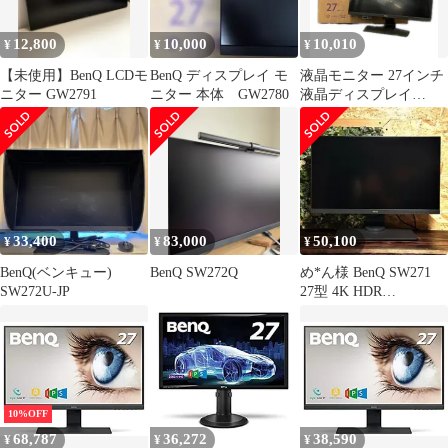
12,800
10,000
10,010
¥
¥
¥
【未使用】BenQ LCDモ
BenQ ディスプレイ モ
液晶モニター 27インチ
ニター GW2791
ニター 本体 GW2780
液晶ディスプレイ
GW2780 BenQ
33,400
83,000
50,100
¥
¥
¥
BenQ(ベンキュー)
BenQ SW272Q
め*ん様 BenQ SW271
SW272U-JP
27型 4K HDR
AdobeRGB99% 完
10%OFF
68,787
36,272
38,590
¥
¥
¥